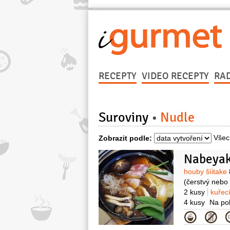
RECEPTY
VIDEO RECEPTY
RA
Suroviny
Nudle
Všec
Zobrazit podle:
Nabeyak
Surovin
houby šíitake
(čerstvý nebo
2 kusy
kuřec
4 kusy
Na po
shitake)
víno
Kategor
2 lžičky
semí