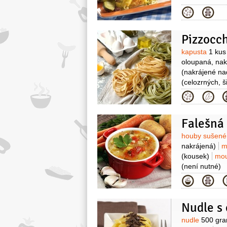
Kategor
Pizzocch
Surovin
kapusta
1 kus
oloupaná, nak
(nakrájené na
(celozrných, ši
(nastrouhaný)
Kategor
- na kousky)
Falešná 
Surovin
houby sušen
nakrájená)
m
(kousek)
mou
(není nutné)
Kategor
Nudle s
Surovin
nudle
500 gr