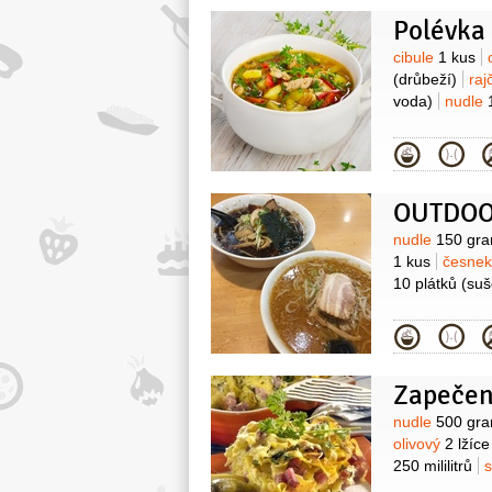
8 kusů
mouka
Polévka 
200 mililitrů
(l
rostlinný:sez
Surovin
cibule
1 kus
(drůbeží)
raj
voda)
nudle
Kategor
OUTDOO
Surovin
nudle
150 gr
1 kus
česne
10 plátků
(suš
Kategor
Zapečen
Surovin
nudle
500 gr
olivový
2 lžíce
250 mililitrů
s