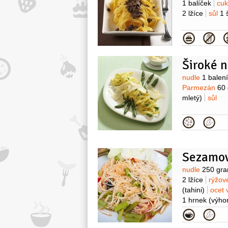
1 balíček
cuk
2 lžíce
sůl
1 
Kategor
Široké 
Surovin
nudle
1 balení
Parmezán
60
mletý)
sůl
Kategor
Sezamové
Surovin
nudle
250 gr
2 lžíce
rýžov
(tahini)
ocet 
1 hrnek
(výho
Kategor