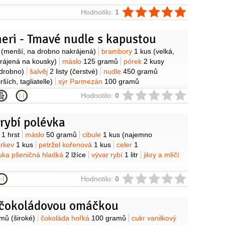
ie
Hodnotilo:
1
eri - Tmavé nudle s kapustou
y
(menší, na drobno nakrájená)
brambory
1 kus
(velká,
rájená na kousky)
máslo
125 gramů
pórek
2 kusy
drobno)
šalvěj
2 listy
(čerstvé)
nudle
450 gramů
rších, tagliatelle)
sýr Parmezán
100 gramů
sýr polotvrdý
175 gramů
(Blaťácké zlato, lépe sýr Fontina
ie
Hodnotilo:
0
sůl
rybí polévka
y
é
1 hrst
máslo
50 gramů
cibule
1 kus
(najemno
rkev
1 kus
petržel kořenová
1 kus
celer
1
ka pšeničná hladká
2 lžíce
vývar rybí
1 litr
jikry a mlíčí
ie
Hodnotilo:
0
 čokoládovou omáčkou
y
amů
(široké)
čokoláda hořká
100 gramů
cukr vanilkový