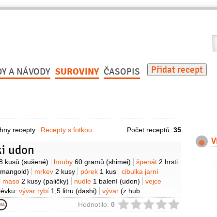
V
r
Přidat recept
DY A NÁVODY
SUROVINY
ČASOPIS
hny recepty
Recepty s fotkou
Počet receptů:
35
V
i udon
y
8 kusů
(sušené)
houby
60 gramů
(shimei)
špenát
2 hrsti
 mangold)
mrkev
2 kusy
pórek
1 kus
cibulka jarní
í maso
2 kusy
(paličky)
nudle
1 balení
(udon)
vejce
lévku:
vývar rybí
1,5 litru
(dashi)
vývar
(z hub
 rýžové
4 lžíce
(mirin)
sójová omáčka
3 lžíce
sůl
ie
Hodnotilo:
0
nka sezamová
(černá k podávání)
Tempura:
krevety