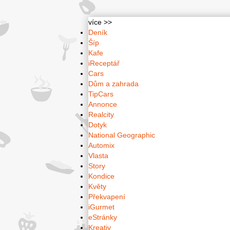
více >>
Deník
Šíp
Kafe
iReceptář
Cars
Dům a zahrada
TipCars
Annonce
Realcity
Dotyk
National Geographic
Automix
Vlasta
Story
Kondice
Květy
Překvapení
iGurmet
eStránky
Kreativ