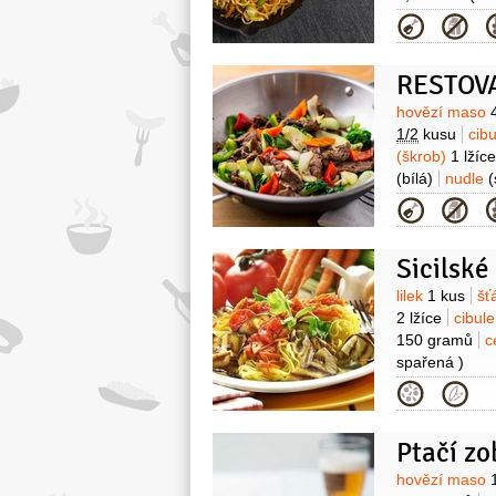
2 lžičky
ústř
Kategor
(světlá)
sójo
2 lžičky
kori
Surovin
hovězí maso
1/2
kusu
cibu
(škrob)
1 lžíce
(bílá)
nudle
(
5 lžic
ocet r
Kategor
1 lžička
(drce
Sicilské
Surovin
lilek
1 kus
šť
2 lžíce
cibul
150 gramů
c
spařená )
Kategor
Ptačí zo
Surovin
hovězí maso