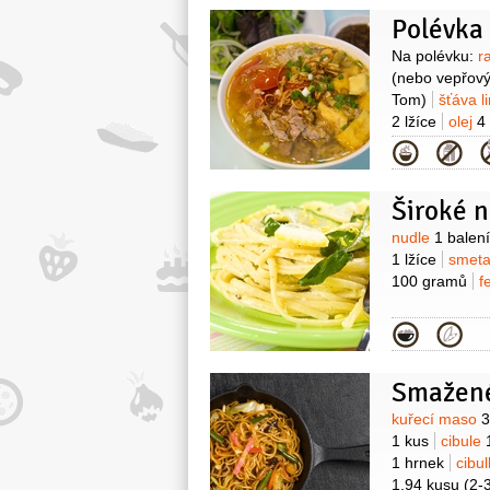
Polévka
Surovin
Na polévku:
r
(nebo vepřový
Tom)
šťáva 
2 lžíce
olej
4 
nakládané
2 
Kategor
jarní
4 snítky
1/2
kusu
kvě
Široké n
Surovin
nudle
1 balení
1 lžíce
smet
100 gramů
f
Kategor
Smažené
Surovin
kuřecí maso
3
1 kus
cibule
1 hrnek
cibul
1,94 kusu
(2-