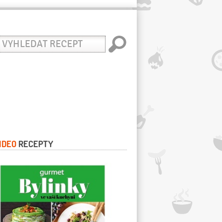
yhledat
ecept
IDEO
RECEPTY