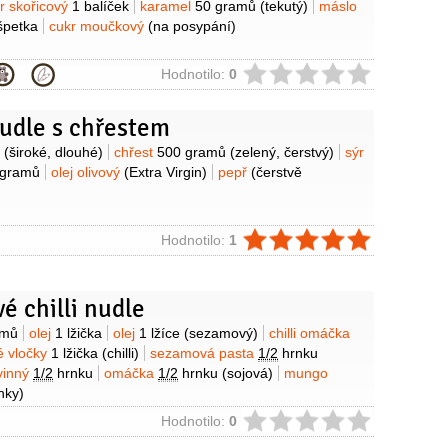
r skořicový
1 balíček
karamel
50 gramů
(tekutý)
máslo
špetka
cukr moučkový
(na posypání)
ie
Hodnotilo:
0
nudle s chřestem
y
(široké, dlouhé)
chřest
500 gramů
(zelený, čerstvý)
sýr
 gramů
olej olivový
(Extra Virgin)
pepř
(čerstvě
ie
Hodnotilo:
1
 chilli nudle
y
amů
olej
1 lžička
olej
1 lžíce
(sezamový)
chilli omáčka
é vločky
1 lžička
(chilli)
sezamová pasta
1/2
hrnku
vinný
1/2
hrnku
omáčka
1/2
hrnku
(sojová)
mungo
nky)
ie
Hodnotilo:
0