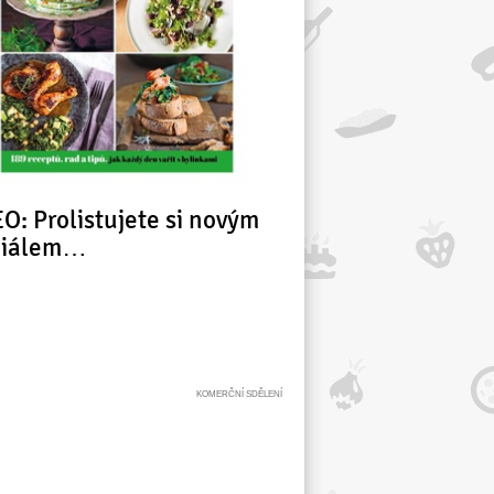
O: Prolistujete si novým
ciálem…