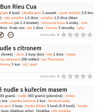
 Bun Rieu Cua
y
ajčata
6 kusů
cibulka jarní
1 svazek
vývar drůbeží
2,5 litru
)
rybí omáčka
1,5 lžíce
omáčka
1,5 lžíce
(Mam
limetková
(ze 2-3 limetek)
citronová tráva
4 snítky
cukr
lžíce
Krabí mix:
olej
1 lžíce
česnek
3 stroužky
ryby
plechovky
(krabí mix na polévku)
vejce
4 kusy
cibulka
ie
Hodnotilo:
0
K podávání:
nudle
300 gramů
(bun)
salát ledový
ty
(banánové)
bylinky
(perilla červená a zelená)
limetka
udle s citronem
y
(široké)
citron
2 kusy
(bio)
olej
1 lžíce
máslo
ana zakysaná
200 mililitrů
sýr Parmezán
eferony
1 kus
sůl
pepř
ie
Hodnotilo:
0
 nudle s kuřecím masem
y
00 gramů
nudle
350 gramů
(pšeničné)
mrkev
1 kus
paprika červená
1 kus
fazolové lusky
ka jarní
2 kusy
houby šíitake
5 kusů
(5-6 kusů)
houby
3 kusy Jidášovo ucho)
Omáčka:
rybí omáčka