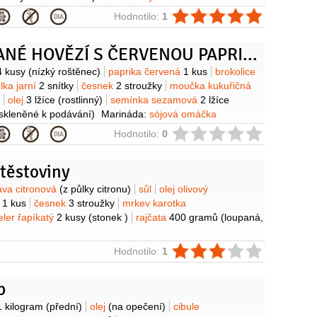
icová omáčka
2 lžičky
sójová omáčka
2 lžíce
ie
Hodnotilo:
1
vá omáčka
2 lžičky
(tmavá)
olej sezamový
2 lžičky
cukr
andr
(na ozdobení)
RESTOVANÉ HOVĚZÍ S ČERVENOU PAPRIKOU A BROKOLICÍ
y
4 kusy
(nízký roštěnec)
paprika červená
1 kus
brokolice
lka jarní
2 snítky
česnek
2 stroužky
moučka kukuřičná
olej
3 lžíce
(rostlinný)
semínka sezamová
2 lžíce
skleněné k podávání)
Marináda:
sójová omáčka
ýžový
2 lžíce
zázvor
1 lžíce
(nastrouhaný)
kmín římský
ie
Hodnotilo:
0
ný)
koření chilli
1 lžíce
(vločky)
med
1 lžíce
 těstoviny
y
áva citronová
(z půlky citronu)
sůl
olej olivový
e
1 kus
česnek
3 stroužky
mrkev karotka
eler řapíkatý
2 kusy
(stonek )
rajčata
400 gramů
(loupaná,
ie
Hodnotilo:
1
b
y
1 kilogram
(přední)
olej
(na opečení)
cibule