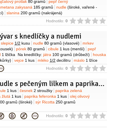
ajčatový protlak
80 gramů
pepř černý
smetana zakysaná
185 gramů
nudle
(široké, vařené -
í)
slanina
200 gramů
(nakrájená)
ie
Hodnotilo:
0
vývar s knedlíčky a nudlemi
y
slepice
1/2
kusu
nudle
80 gramů
(vlasové)
mrkev
kousek)
pórek
80 gramů
cibule
1 kus
(menší)
pepř
l
1 lžička
Na knedlíčky:
játra
100 gramů
(drůbeží)
houska
 kůrky)
vejce
1 kus
mléko
1/2
decilitru
máslo
1 lžíce
mouka pšeničná polohrubá
1 lžička
česnek
ie
Hodnotilo:
0
epř černý
(mletý)
sůl
Široké nudle s pečeným lilkem a paprikami
y
bule
1 kus
česnek
2 stroužky
paprika zelená
a žlutá
1 kus
paprika feferonka
1 kus
olej olivový
00 gramů
(široké)
sýr Ricotta
250 gramů
ie
Hodnotilo:
0