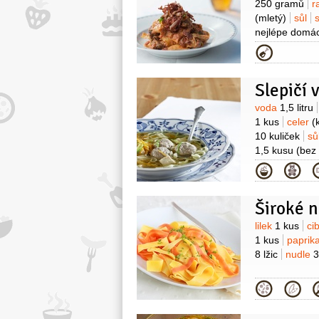
250 gramů
r
(mletý)
sůl
nejlépe domác
Kategor
Slepičí 
Surovin
voda
1,5 litru
1 kus
celer
(
10 kuliček
sů
1,5 kusu
(bez
(rozpuštěné)
Kategor
1 stroužek
p
Surovin
lilek
1 kus
ci
1 kus
paprik
8 lžic
nudle
3
Kategor