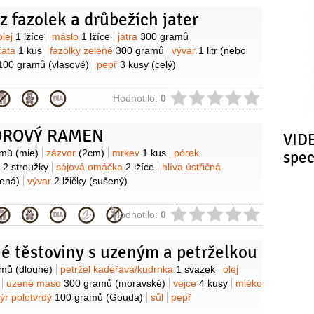
 pšeničná hladká
240 gramů
vejce
4 kusy
voda
z fazolek a drůbežích jater
edová)
moučka kukuřičná (škrob)
olej
(na smažení
amový 10:1)
y
olej
1 lžíce
máslo
1 lžíce
játra
300 gramů
čata
1 kus
fazolky zelené
300 gramů
vývar
1 litr
(nebo
100 gramů
(vlasové)
pepř
3 kusy
(celý)
ie
Hodnotilo:
0
ROVÝ RAMEN
VIDE
y
amů
(mie)
zázvor
(2cm)
mrkev
1 kus
pórek
spe
k
2 stroužky
sójová omáčka
2 lžíce
hlíva ústřičná
ená)
vývar
2 lžičky
(sušený)
ie
Hodnotilo:
0
é těstoviny s uzeným a petrželkou
y
amů
(dlouhé)
petržel kadeřavá/kudrnka
1 svazek
olej
uzené maso
300 gramů
(moravské)
vejce
4 kusy
mléko
ýr polotvrdý
100 gramů
(Gouda)
sůl
pepř