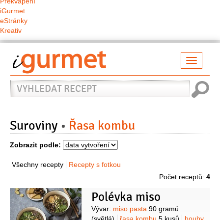
Překvapení
iGurmet
eStránky
Kreativ
Přepno
naviga
Vyhledat
recept
Suroviny
Řasa kombu
Zobrazit podle:
Všechny recepty
Recepty s fotkou
Počet receptů:
4
Polévka miso
Suroviny
Vývar:
miso pasta
90 gramů
(světlá)
řasa kombu
5 kusů
houby