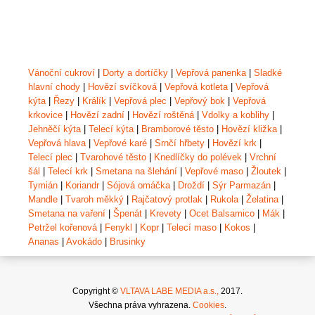
Vánoční cukroví
|
Dorty a dortíčky
|
Vepřová panenka
|
Sladké
hlavní chody
|
Hovězí svíčková
|
Vepřová kotleta
|
Vepřová
kýta
|
Řezy
|
Králík
|
Vepřová plec
|
Vepřový bok
|
Vepřová
krkovice
|
Hovězí zadní
|
Hovězí roštěná
|
Vdolky a koblihy
|
Jehněčí kýta
|
Telecí kýta
|
Bramborové těsto
|
Hovězí kližka
|
Vepřová hlava
|
Vepřové karé
|
Srnčí hřbety
|
Hovězí krk
|
Telecí plec
|
Tvarohové těsto
|
Knedlíčky do polévek
|
Vrchní
šál
|
Telecí krk
|
Smetana na šlehání
|
Vepřové maso
|
Žloutek
|
Tymián
|
Koriandr
|
Sójová omáčka
|
Droždí
|
Sýr Parmazán
|
Mandle
|
Tvaroh měkký
|
Rajčatový protlak
|
Rukola
|
Želatina
|
Smetana na vaření
|
Špenát
|
Krevety
|
Ocet Balsamico
|
Mák
|
Petržel kořenová
|
Fenykl
|
Kopr
|
Telecí maso
|
Kokos
|
Ananas
|
Avokádo
|
Brusinky
Copyright ©
VLTAVA LABE MEDIA a.s.,
2017.
Všechna práva vyhrazena.
Cookies
.