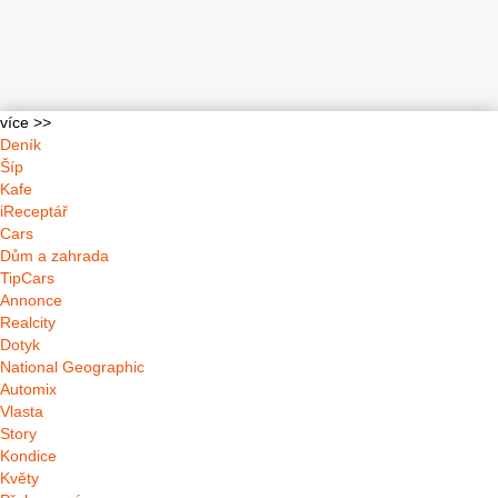
více >>
Deník
Šíp
Kafe
iReceptář
Cars
Dům a zahrada
TipCars
Annonce
Realcity
Dotyk
National Geographic
Automix
Vlasta
Story
Kondice
Květy