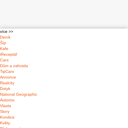
více >>
Deník
Šíp
Kafe
iReceptář
Cars
Dům a zahrada
TipCars
Annonce
Realcity
Dotyk
National Geographic
Automix
Vlasta
Story
Kondice
Květy