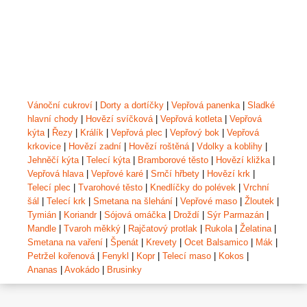
Vánoční cukroví
|
Dorty a dortíčky
|
Vepřová panenka
|
Sladké
hlavní chody
|
Hovězí svíčková
|
Vepřová kotleta
|
Vepřová
kýta
|
Řezy
|
Králík
|
Vepřová plec
|
Vepřový bok
|
Vepřová
krkovice
|
Hovězí zadní
|
Hovězí roštěná
|
Vdolky a koblihy
|
Jehněčí kýta
|
Telecí kýta
|
Bramborové těsto
|
Hovězí kližka
|
Vepřová hlava
|
Vepřové karé
|
Srnčí hřbety
|
Hovězí krk
|
Telecí plec
|
Tvarohové těsto
|
Knedlíčky do polévek
|
Vrchní
šál
|
Telecí krk
|
Smetana na šlehání
|
Vepřové maso
|
Žloutek
|
Tymián
|
Koriandr
|
Sójová omáčka
|
Droždí
|
Sýr Parmazán
|
Mandle
|
Tvaroh měkký
|
Rajčatový protlak
|
Rukola
|
Želatina
|
Smetana na vaření
|
Špenát
|
Krevety
|
Ocet Balsamico
|
Mák
|
Petržel kořenová
|
Fenykl
|
Kopr
|
Telecí maso
|
Kokos
|
Ananas
|
Avokádo
|
Brusinky