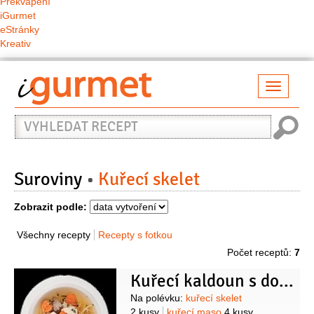
Překvapení
iGurmet
eStránky
Kreativ
Přepno
naviga
Vyhledat
recept
Suroviny
Kuřecí skelet
Zobrazit podle:
Všechny recepty
Recepty s fotkou
Počet receptů:
7
Kuřecí kaldoun s domácími nudlemi
Suroviny
Na polévku:
kuřecí skelet
2 kusy
kuřecí maso
4 kusy