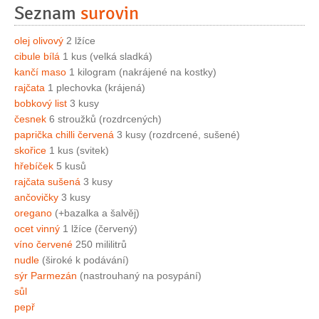
Seznam
surovin
olej olivový
2 lžíce
cibule bílá
1 kus (velká sladká)
kančí maso
1 kilogram (nakrájené na kostky)
rajčata
1 plechovka (krájená)
bobkový list
3 kusy
česnek
6 stroužků (rozdrcených)
paprička chilli červená
3 kusy (rozdrcené, sušené)
skořice
1 kus (svitek)
hřebíček
5 kusů
rajčata sušená
3 kusy
ančovičky
3 kusy
oregano
(+bazalka a šalvěj)
ocet vinný
1 lžíce (červený)
víno červené
250 mililitrů
nudle
(široké k podávání)
sýr Parmezán
(nastrouhaný na posypání)
sůl
pepř