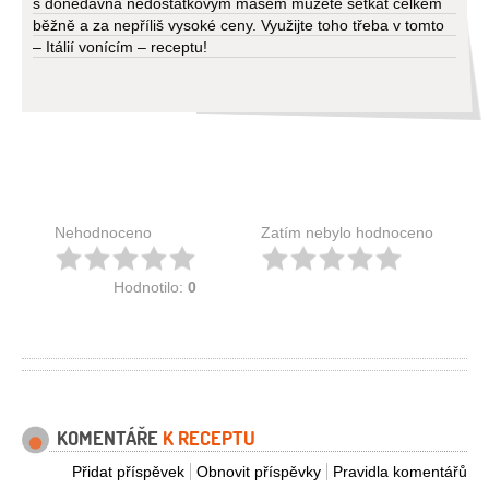
s donedávna nedostatkovým masem můžete setkat celkem
běžně a za nepříliš vysoké ceny. Využijte toho třeba v tomto
– Itálií vonícím – receptu!
Nehodnoceno
Zatím nebylo hodnoceno
Hodnotilo:
0
KOMENTÁŘE
K RECEPTU
Přidat příspěvek
Obnovit příspěvky
Pravidla komentářů