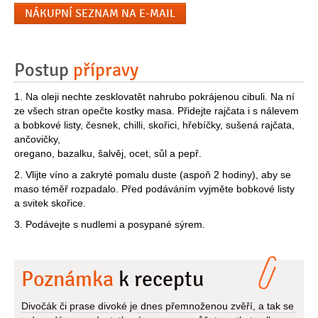
NÁKUPNÍ SEZNAM NA E-MAIL
Postup
přípravy
1. Na oleji nechte zesklovatět nahrubo pokrájenou cibuli. Na ní
ze všech stran opečte kostky masa. Přidejte rajčata i s nálevem
a bobkové listy, česnek, chilli, skořici, hřebíčky, sušená rajčata,
ančovičky,
oregano, bazalku, šalvěj, ocet, sůl a pepř.
2. Vlijte víno a zakryté pomalu duste (aspoň 2 hodiny), aby se
maso téměř rozpadalo. Před podáváním vyjměte bobkové listy
a svitek skořice.
3. Podávejte s nudlemi a posypané sýrem.
Poznámka
k receptu
Divočák či prase divoké je dnes přemnoženou zvěří, a tak se