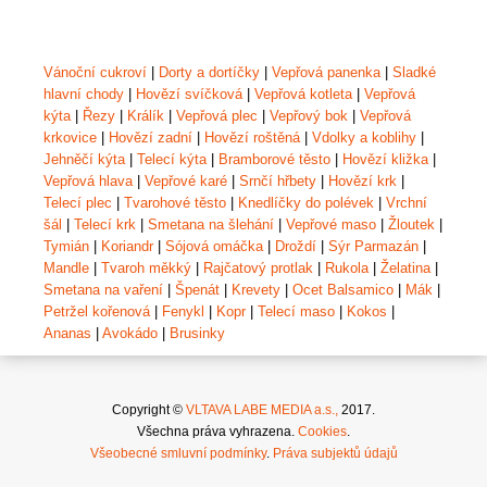
Vánoční cukroví
|
Dorty a dortíčky
|
Vepřová panenka
|
Sladké
hlavní chody
|
Hovězí svíčková
|
Vepřová kotleta
|
Vepřová
kýta
|
Řezy
|
Králík
|
Vepřová plec
|
Vepřový bok
|
Vepřová
krkovice
|
Hovězí zadní
|
Hovězí roštěná
|
Vdolky a koblihy
|
Jehněčí kýta
|
Telecí kýta
|
Bramborové těsto
|
Hovězí kližka
|
Vepřová hlava
|
Vepřové karé
|
Srnčí hřbety
|
Hovězí krk
|
Telecí plec
|
Tvarohové těsto
|
Knedlíčky do polévek
|
Vrchní
šál
|
Telecí krk
|
Smetana na šlehání
|
Vepřové maso
|
Žloutek
|
Tymián
|
Koriandr
|
Sójová omáčka
|
Droždí
|
Sýr Parmazán
|
Mandle
|
Tvaroh měkký
|
Rajčatový protlak
|
Rukola
|
Želatina
|
Smetana na vaření
|
Špenát
|
Krevety
|
Ocet Balsamico
|
Mák
|
Petržel kořenová
|
Fenykl
|
Kopr
|
Telecí maso
|
Kokos
|
Ananas
|
Avokádo
|
Brusinky
Copyright ©
VLTAVA LABE MEDIA a.s.,
2017.
Všechna práva vyhrazena.
Cookies
.
Všeobecné smluvní podmínky
.
Práva subjektů údajů