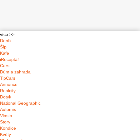
více >>
Deník
Šíp
Kafe
iReceptář
Cars
Dům a zahrada
TipCars
Annonce
Realcity
Dotyk
National Geographic
Automix
Vlasta
Story
Kondice
Květy