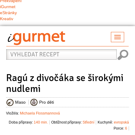
Překvapení
iGurmet
eStránky
Kreativ
Přepno
naviga
Vyhledat
recept
Ragú z divočáka se širokými
nudlemi
Maso
Pro děti
Vložil/a:
Michaela Flossmannová
Doba přípravy:
140 min.
Obtížnost přípravy:
Střední
Kuchyně:
evropská
Porce:
6