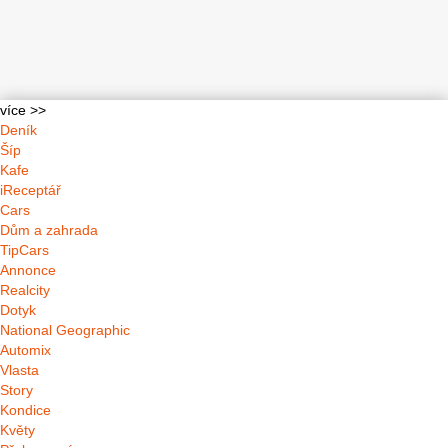
více >>
Deník
Šíp
Kafe
iReceptář
Cars
Dům a zahrada
TipCars
Annonce
Realcity
Dotyk
National Geographic
Automix
Vlasta
Story
Kondice
Květy