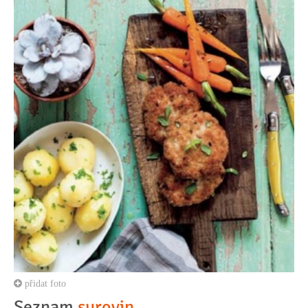
přidat foto
Seznam
surovin