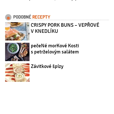
PODOBNÉ
RECEPTY
CRISPY PORK BUNS – VEPŘOVÉ
V KNEDLÍKU
pečeNé morKové Kosti
s petrželovým salátem
Závitkové špízy