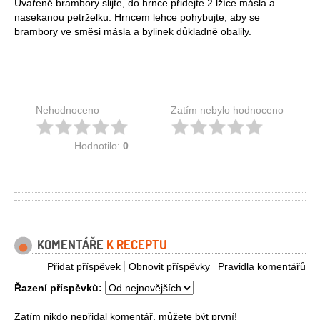
Uvařené brambory slijte, do hrnce přidejte 2 lžíce másla a
nasekanou petrželku. Hrncem lehce pohybujte, aby se
brambory ve směsi másla a bylinek důkladně obalily.
Nehodnoceno
Zatím nebylo hodnoceno
Hodnotilo:
0
KOMENTÁŘE
K RECEPTU
Přidat příspěvek
Obnovit příspěvky
Pravidla komentářů
Řazení příspěvků:
Zatím nikdo nepřidal komentář, můžete být první!