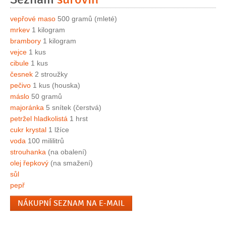
vepřové maso
500 gramů (mleté)
mrkev
1 kilogram
brambory
1 kilogram
vejce
1 kus
cibule
1 kus
česnek
2 stroužky
pečivo
1 kus (houska)
máslo
50 gramů
majoránka
5 snítek (čerstvá)
petržel hladkolistá
1 hrst
cukr krystal
1 lžíce
voda
100 mililitrů
strouhanka
(na obalení)
olej řepkový
(na smažení)
sůl
pepř
NÁKUPNÍ SEZNAM NA E-MAIL