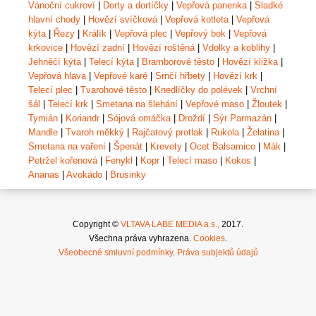
Vánoční cukroví
|
Dorty a dortíčky
|
Vepřová panenka
|
Sladké
hlavní chody
|
Hovězí svíčková
|
Vepřová kotleta
|
Vepřová
kýta
|
Řezy
|
Králík
|
Vepřová plec
|
Vepřový bok
|
Vepřová
krkovice
|
Hovězí zadní
|
Hovězí roštěná
|
Vdolky a koblihy
|
Jehněčí kýta
|
Telecí kýta
|
Bramborové těsto
|
Hovězí kližka
|
Vepřová hlava
|
Vepřové karé
|
Srnčí hřbety
|
Hovězí krk
|
Telecí plec
|
Tvarohové těsto
|
Knedlíčky do polévek
|
Vrchní
šál
|
Telecí krk
|
Smetana na šlehání
|
Vepřové maso
|
Žloutek
|
Tymián
|
Koriandr
|
Sójová omáčka
|
Droždí
|
Sýr Parmazán
|
Mandle
|
Tvaroh měkký
|
Rajčatový protlak
|
Rukola
|
Želatina
|
Smetana na vaření
|
Špenát
|
Krevety
|
Ocet Balsamico
|
Mák
|
Petržel kořenová
|
Fenykl
|
Kopr
|
Telecí maso
|
Kokos
|
Ananas
|
Avokádo
|
Brusinky
Copyright ©
VLTAVA LABE MEDIA a.s.,
2017.
Všechna práva vyhrazena.
Cookies
.
Všeobecné smluvní podmínky
.
Práva subjektů údajů