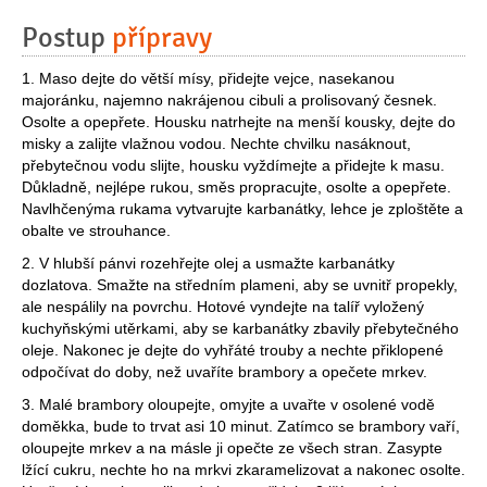
Postup
přípravy
1. Maso dejte do větší mísy, přidejte vejce, nasekanou
majoránku, najemno nakrájenou cibuli a prolisovaný česnek.
Osolte a opepřete. Housku natrhejte na menší kousky, dejte do
misky a zalijte vlažnou vodou. Nechte chvilku nasáknout,
přebytečnou vodu slijte, housku vyždímejte a přidejte k masu.
Důkladně, nejlépe rukou, směs propracujte, osolte a opepřete.
Navlhčenýma rukama vytvarujte karbanátky, lehce je zploštěte a
obalte ve strouhance.
2. V hlubší pánvi rozehřejte olej a usmažte karbanátky
dozlatova. Smažte na středním plameni, aby se uvnitř propekly,
ale nespálily na povrchu. Hotové vyndejte na talíř vyložený
kuchyňskými utěrkami, aby se karbanátky zbavily přebytečného
oleje. Nakonec je dejte do vyhřáté trouby a nechte přiklopené
odpočívat do doby, než uvaříte brambory a opečete mrkev.
3. Malé brambory oloupejte, omyjte a uvařte v osolené vodě
doměkka, bude to trvat asi 10 minut. Zatímco se brambory vaří,
oloupejte mrkev a na másle ji opečte ze všech stran. Zasypte
lžící cukru, nechte ho na mrkvi zkaramelizovat a nakonec osolte.