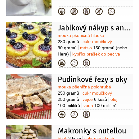
Kategorie
Jablkový nákyp s ananasem
Suroviny
mouka pšeničná hladká
280 gramů
cukr moučkový
90 gramů
máslo
150 gramů
(nebo
Hera)
kypřící prášek do pečiva
1/2
balení
jablka
600 gramů
cukr
Kategorie
krystal
4 lžíce
ananas
1 konzerva
rybíz
2 lžíce
(nebo
Pudinkové řezy s oky
rybízový rosol )
smetana na šlehání
(na ozdobu)
Suroviny
mouka pšeničná polohrubá
250 gramů
cukr moučkový
250 gramů
vejce
6 kusů
olej
100 mililitrů
voda
100 mililitrů
(vlažná)
kypřící prášek do pečiva
Kategorie
1 balíček
kakao
1 lžíce
mléko
1 litr
pudinkový prášek jahodový
Makronky s nutellou
2 balíčky
(nebo malinový)
bílek
3 kusy
cukr moučkový