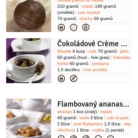
Suroviny
mouka pšeničná hladká
210 gramů
máslo
140 gramů
(změklé)
cukr krystal
70 gramů
ořechy
50 gramů
(mleté)
čokoláda hořká
Kategorie
20 gramů
kakao
20 gramů
(kvalitní,
holandského typu)
cukr vanilkový
Čokoládové Crème Brûlée I
1 balíček
pomerančová kůra
1 lžička
(nastrouhaná)
Suroviny
žloutek
4 kusy
cukr
70 gramů
játra
60 gramů
(husí - foie gras)
čokoláda
hořká
60 gramů
smetana
1,5 decilitru
víno portské
1 lžíce
brandy
1 lžička
pepř bílý
Kategorie
1 špetka
(mletý)
sůl
1 špetka
Flambovaný ananas s balzamikovým octem
Suroviny
ananas
1 kus
(zralý)
máslo
40 gramů
voda
3 lžíce
cukr krystal
2 lžíce
ocet Balsamico
1,5 lžíce
olej
ořechový
1 lžíce
vodka
(1 panák)