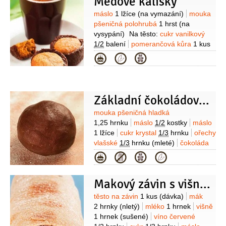
Medové kalíšky
pšeničná polohrubá
300 gramů
mléko
1 decilitr
Suroviny
máslo
1 lžíce
(na vymazání)
mouka
(vlažné)
vejce
1 kus
žloutek
pšeničná polohrubá
1 hrst
(na
1 kus
máslo
25 gramů
vysypání)
Na těsto:
cukr vanilkový
(rozpuštěné)
droždí
25 gramů
cukr
1/2
balení
pomerančová kůra
1 kus
3 lžíce
sůl
1 špetka
Na marmeládu:
(z 1/6 pomeranče)
mouka pšeničná
Kategorie
zázvor
1 lžička
(strouhaný
hladká
0,65 hrnku
máslo
1/4
kostky
najmno)
mrkev
200 gramů
(změklé)
cukr krystal
(nastrouhná najemno)
cukr krystal
0,15 hrnku
ořechy vlašské
4 lžíce
voda
1 decilitr
0,15 hrnku
(mleté )
čokoláda
Základní čokoládové těsto hrnkové
3/4
kusu
(hořká)
kakao
1,5 lžíce
Suroviny
mouka pšeničná hladká
(prášek)
Na náplň:
máslo
1,25 hrnku
máslo
1/2
kostky
máslo
1 lžíce
žloutek
1 kus
med
1 lžíce
cukr krystal
1/3
hrnku
ořechy
2 lžíce
sójový suk
1 kus
mandle
vlašské
1/3
hrnku
(mleté)
čokoláda
3 lžíce
(mleté)
hořká
1,5 kusu
(tabulka)
kakao
Kategorie
3 lžíce
cukr vanilkový
1 balíček
pomerančová kůra
Makový závin s višněmi I
(nastrouhaná z 1/3 pomeranče)
Suroviny
těsto na závin
1 kus
(dávka)
mák
2 hrnky
(nletý)
mléko
1 hrnek
višně
1 hrnek
(sušené)
víno červené