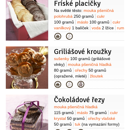
Fríské placičky
Suroviny
Na světlé těsto:
mouka pšeničná
polohrubá
250 gramů
cukr
100 gramů
máslo
100 gramů
cukr
vanilkový
1 balíček
voda
2 lžíce
rum
1 lžíce
kypřící prášek do pečiva
Kategorie
1 lžička
cukr krystal
(na obalení)
Na
tmavé těsto:
mouka pšeničná
Griliášové kroužky
polohrubá
250 gramů
máslo
125 gramů
cukr
100 gramů
kakao
Suroviny
sušenky
100 gramů
(griliášové
30 gramů
cukr vanilkový
vlnky)
mouka pšeničná hladká
1 balíček
voda
3 lžíce
rum
80 gramů
ořechy
50 gramů
1 lžíce
kypřící prášek do pečiva
(opražené, mleté)
žloutek
1 lžička
cukr krystal
(na obalení)
1 kus
mléko
(vlažné, podle
Kategorie
potřeby)
sůl
1 špetka
Na náplň:
ořechy
100 gramů
(drcené)
cukr
Čokoládové řezy
krystal
80 gramů
mandle
50 gramů
(drcené, loupané)
máslo
Suroviny
mouka pšeničná hladká
30 gramů
vejce
1 kus
Na polevu:
115 gramů
máslo
75 gramů
cukr
cukr
80 gramů
med
1 lžíce
voda
krystal
50 gramů
ořechy vlašské
1 lžička
50 gramů
tuk
(na vymazání formy)