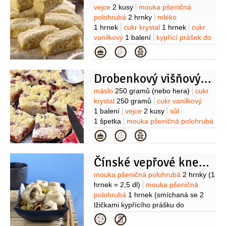
Suroviny
vejce
2 kusy
mouka pšeničná
polohrubá
2 hrnky
mléko
1 hrnek
cukr krystal
1 hrnek
cukr
vanilkový
1 balení
kypřící prášek do
pečiva
1/2
balení
moučka kokosová
Kategorie
1 hrnek
smetana na šlehání
250 mililitrů
tuk
(na vymazání)
Drobenkový višňový koláč
Suroviny
máslo
250 gramů
(nebo hera)
cukr
krystal
250 gramů
cukr vanilkový
1 balení
vejce
2 kusy
sůl
1 špetka
mouka pšeničná polohrubá
500 gramů
kypřící prášek do pečiva
Kategorie
1 balení
mléko
(vlažné)
tuk
(na
vymazání)
Čínské vepřové knedlíčky
Suroviny
mouka pšeničná polohrubá
2 hrnky
(1
hrnek = 2,5 dl)
mouka pšeničná
polohrubá
1 hrnek
(smíchaná se 2
lžičkami kypřícího prášku do
pečiva)
voda
1 hrnek
(teplá)
cukr
Kategorie
krystal
60 gramů
(jemný)
sádlo