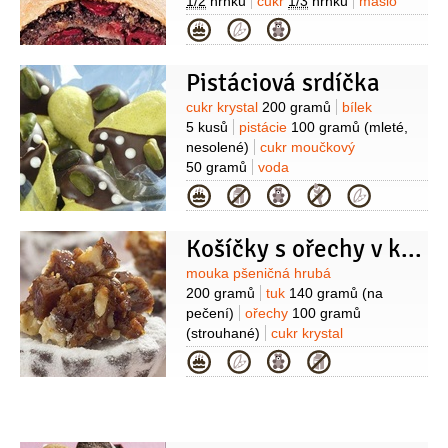
1/2
hrnku
cukr
1/3
hrnku
máslo
0,2 kostky
mouka pšeničná hrubá
Kategorie
5 lžic
likér višňový
0,4 decilitru
Pistáciová srdíčka
Suroviny
cukr krystal
200 gramů
bílek
5 kusů
pistácie
100 gramů
(mleté,
nesolené)
cukr moučkový
50 gramů
voda
0,8 decilitru
čokoláda hořká
Kategorie
150 gramů
(na ozdobení)
čokoláda
bílá
50 gramů
(na ozdobení)
pistácie
Košíčky s ořechy v karamelu
(půlky, nesolené)
Suroviny
mouka pšeničná hrubá
200 gramů
tuk
140 gramů
(na
pečení)
ořechy
100 gramů
(strouhané)
cukr krystal
100 gramů
kypřící prášek do pečiva
Kategorie
1 špetka
mouka pšeničná hladká
(na
obalení )
čokoládová poleva
tmavá
cukr moučkový
100 gramů
(na obalení)
tuk