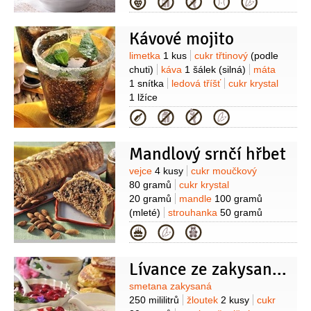
Kategorie
Kávové mojito
Suroviny
limetka
1 kus
cukr třtinový
(podle
chuti)
káva
1 šálek
(silná)
máta
1 snítka
ledová tříšť
cukr krystal
1 lžíce
Kategorie
Mandlový srnčí hřbet
Suroviny
vejce
4 kusy
cukr moučkový
80 gramů
cukr krystal
20 gramů
mandle
100 gramů
(mleté)
strouhanka
50 gramů
(prosátá)
čokoláda
Kategorie
50 gramů
skořice
1 lžička
(mletá
)
hřebíček
2 kusy
(mletý)
nové
Lívance ze zakysané smetany s ovocným přelivem
koření
1 kus
(mleté)
Suroviny
smetana zakysaná
250 mililitrů
žloutek
2 kusy
cukr