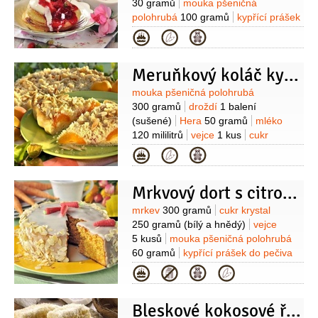
30 gramů
mouka pšeničná
polohrubá
100 gramů
kypřící prášek
do pečiva
1/2
lžičky
bílek
4 kusy
olej
Kategorie
50 mililitrů
(na smažení)
ovoce
1 sklenice
(např. borůvky, maliny,
Meruňkový koláč kynutý
ostružiny)
cukr krystal
1 hrst
Suroviny
mouka pšeničná polohrubá
300 gramů
droždí
1 balení
(sušené)
Hera
50 gramů
mléko
120 mililitrů
vejce
1 kus
cukr
2 lžíce
meruňky
700 gramů
tuk
(na
Kategorie
vymazání)
Na drobenku:
máslo
70 gramů
cukr krystal
70 gramů
Mrkvový dort s citronovou polevou II
(nebo třtinový)
mouka pšeničná
hrubá
100 gramů
Suroviny
mrkev
300 gramů
cukr krystal
250 gramů
(bílý a hnědý)
vejce
5 kusů
mouka pšeničná polohrubá
60 gramů
kypřící prášek do pečiva
1 lžička
sůl
1 špetka
rum
Kategorie
1 lžíce
citronová kůra
1 lžička
mandle
300 gramů
(mleté)
Bleskové kokosové řezy