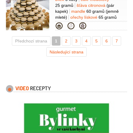
Suroviny
25 gramů
šťáva citronová
(pár
kapek)
mandle
60 gramů
(jemně
mleté)
ořechy lískové
65 gramů
(jemně mleté)
cukr krystal
Kategorie
225 gramů
kakao
1 lžíce
(prášek)
nutella
1 sklenice
Předchozí strana
1
2
3
4
5
6
7
Následující strana
VIDEO
RECEPTY