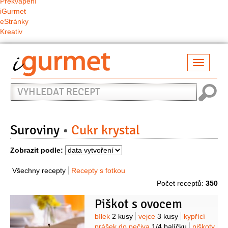
Překvapení
iGurmet
eStránky
Kreativ
Přepno
naviga
Vyhledat
recept
Suroviny
Cukr krystal
Zobrazit podle:
Všechny recepty
Recepty s fotkou
Počet receptů:
350
Piškot s ovocem
Suroviny
bílek
2 kusy
vejce
3 kusy
kypřící
prášek do pečiva
1/4
balíčku
piškoty