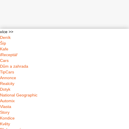
více >>
Deník
Šíp
Kafe
iReceptář
Cars
Dům a zahrada
TipCars
Annonce
Realcity
Dotyk
National Geographic
Automix
Vlasta
Story
Kondice
Květy