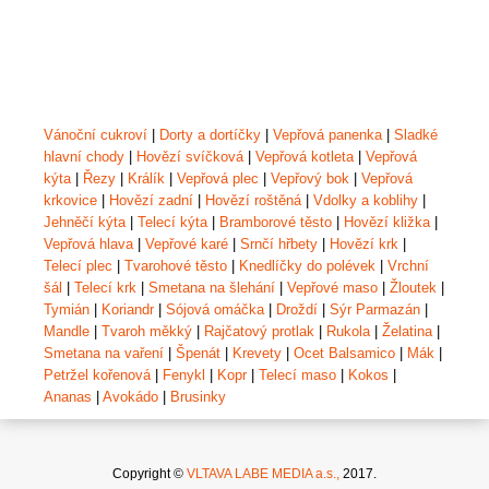
Vánoční cukroví
|
Dorty a dortíčky
|
Vepřová panenka
|
Sladké
hlavní chody
|
Hovězí svíčková
|
Vepřová kotleta
|
Vepřová
kýta
|
Řezy
|
Králík
|
Vepřová plec
|
Vepřový bok
|
Vepřová
krkovice
|
Hovězí zadní
|
Hovězí roštěná
|
Vdolky a koblihy
|
Jehněčí kýta
|
Telecí kýta
|
Bramborové těsto
|
Hovězí kližka
|
Vepřová hlava
|
Vepřové karé
|
Srnčí hřbety
|
Hovězí krk
|
Telecí plec
|
Tvarohové těsto
|
Knedlíčky do polévek
|
Vrchní
šál
|
Telecí krk
|
Smetana na šlehání
|
Vepřové maso
|
Žloutek
|
Tymián
|
Koriandr
|
Sójová omáčka
|
Droždí
|
Sýr Parmazán
|
Mandle
|
Tvaroh měkký
|
Rajčatový protlak
|
Rukola
|
Želatina
|
Smetana na vaření
|
Špenát
|
Krevety
|
Ocet Balsamico
|
Mák
|
Petržel kořenová
|
Fenykl
|
Kopr
|
Telecí maso
|
Kokos
|
Ananas
|
Avokádo
|
Brusinky
Copyright ©
VLTAVA LABE MEDIA a.s.,
2017.