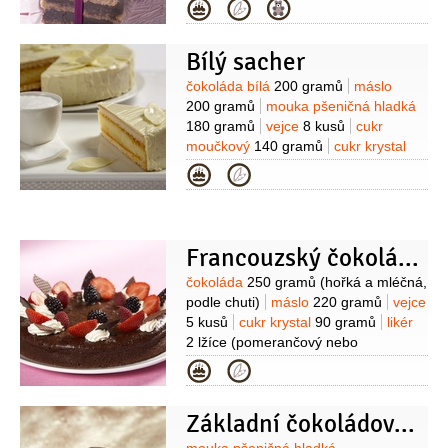
Na náplň:
cukr krystal
Kategorie
115 gramů
vejce
2 kusy
máslo
25 gramů
kakao
25 gramů
voda
Bílý sacher
3/4
gramu
vanilková esence
1 lžička
sůl
1 špetka
Suroviny
čokoláda bílá
200 gramů
máslo
200 gramů
mouka pšeničná hladká
180 gramů
vejce
8 kusů
cukr
moučkový
140 gramů
cukr krystal
140 gramů
sůl
1 špetka
máslo
(na
Kategorie
vymazání formy)
mouka pšeničná
polohrubá
(na vysypání formy)
Na
náplň a ozdobení:
zavařenina
meruňková
150 gramů
čokoládová
Francouzský čokoládový dort
poleva bílá
150 gramů
pálenka
Suroviny
čokoláda
250 gramů
(hořká a mléčná,
1 lžíce
(meruňková)
čokoláda bílá
podle chuti)
máslo
220 gramů
vejce
(trochu rozehřáté a lístečky)
5 kusů
cukr krystal
90 gramů
likér
2 lžíce
(pomerančový nebo
kávový)
mouka pšeničná hladká
Kategorie
1 lžíce
tuk
(na vymazání
formy)
mouka pšeničná hrubá
(na
Základní čokoládové těsto
vysypání formy)
ovoce drobné
(na
ozdobení)