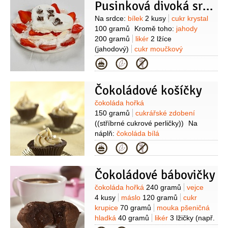
Pusinková divoká srdíčka
Suroviny
Na srdce:
bílek
2 kusy
cukr krystal
100 gramů
Kromě toho:
jahody
200 gramů
likér
2 lžíce
(jahodový)
cukr moučkový
2 lžíce
smetana na šlehání
Kategorie
1,25 decilitru
vanilkový extrakt
1/2
lžičky
čokoláda
(hoblinky)
Čokoládové košíčky
Suroviny
čokoláda hořká
150 gramů
cukrářské zdobení
((stříbrné cukrové perličky))
Na
náplň:
čokoláda bílá
180 gramů
smetana na šlehání
Kategorie
2/3
decilitru
likér
0,4 decilitru
(ořechový)
Čokoládové bábovičky
Suroviny
čokoláda hořká
240 gramů
vejce
4 kusy
máslo
120 gramů
cukr
krupice
70 gramů
mouka pšeničná
hladká
40 gramů
likér
3 lžičky
(např.