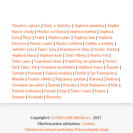
Vánoční cukroví
|
Dorty a dortíčky
|
Vepřová panenka
|
Sladké
hlavní chody
|
Hovězí svíčková
|
Vepřová kotleta
|
Vepřová
kýta
|
Řezy
|
Králík
|
Vepřová plec
|
Vepřový bok
|
Vepřová
krkovice
|
Hovězí zadní
|
Hovězí roštěná
|
Vdolky a koblihy
|
Jehněčí kýta
|
Telecí kýta
|
Bramborové těsto
|
Hovězí kližka
|
Vepřová hlava
|
Vepřové karé
|
Srnčí hřbety
|
Hovězí krk
|
Telecí plec
|
Tvarohové těsto
|
Knedlíčky do polévek
|
Vrchní
šál
|
Telecí krk
|
Smetana na šlehání
|
Vepřové maso
|
Žloutek
|
Tymián
|
Koriandr
|
Sójová omáčka
|
Droždí
|
Sýr Parmazán
|
Mandle
|
Tvaroh měkký
|
Rajčatový protlak
|
Rukola
|
Želatina
|
Smetana na vaření
|
Špenát
|
Krevety
|
Ocet Balsamico
|
Mák
|
Petržel kořenová
|
Fenykl
|
Kopr
|
Telecí maso
|
Kokos
|
Ananas
|
Avokádo
|
Brusinky
Copyright ©
VLTAVA LABE MEDIA a.s.,
2017.
Všechna práva vyhrazena.
Cookies
.
Všeobecné smluvní podmínky
.
Práva subjektů údajů