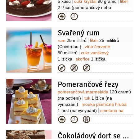
5 kusů
cukr krystal
90 gramů
likér
2 lžíce
(pomerančový nebo
kávový)
mouka pšeničná hladká
Kategorie
1 lžíce
tuk
(na vymazání
formy)
mouka pšeničná hrubá
(na
Svařený rum
vysypání formy)
ovoce drobné
(na
ozdobení)
Suroviny
rum
25 mililitrů
likér
25 mililitrů
(Cointreau )
víno červené
50 mililitrů
cukr vanilkový
1 lžička
skořice
1 lžička
(mletá)
voda
50 mililitrů
(horká)
Kategorie
Pomerančové řezy
Suroviny
pomerančová marmeláda
120 gramů
(na potření)
tuk
1 lžíce
(na
vymazání)
mouka pšeničná hrubá
1 hrst
(na vysypání)
smetana na
šlehání
2,5 decilitru
(dotuha
Kategorie
ušlehaná)
pomerančová kůra
1 lžička
(nastrouhaná z pomeranče
Čokoládový dort se šlehačkou
bez chemického ošetření)
Na těsto: