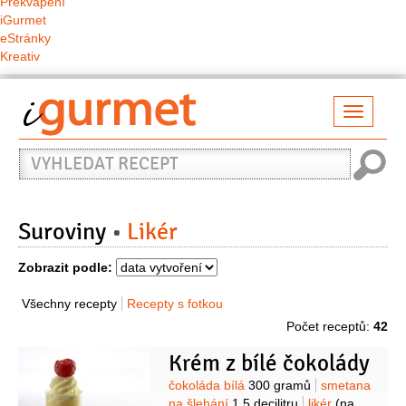
Překvapení
iGurmet
eStránky
Kreativ
Přepno
naviga
Vyhledat
recept
Suroviny
Likér
Zobrazit podle:
Všechny recepty
Recepty s fotkou
Počet receptů:
42
Krém z bílé čokolády
Suroviny
čokoláda bílá
300 gramů
smetana
na šlehání
1,5 decilitru
likér
(na