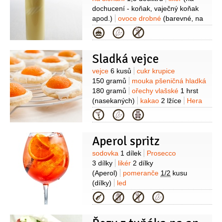
dochucení - koňak, vaječný koňak
apod.)
ovoce drobné
(barevné, na
ozdobení)
Kategorie
Sladká vejce
Suroviny
vejce
6 kusů
cukr krupice
150 gramů
mouka pšeničná hladká
180 gramů
ořechy vlašské
1 hrst
(nasekaných)
kakao
2 lžíce
Hera
150 gramů
(změklá)
cukr moučkový
Kategorie
100 gramů
likér
50 mililitrů
(vaječný)
rozinky
100 gramů
Aperol spritz
(nadrobno nasekaných)
Suroviny
sodovka
1 dílek
Prosecco
3 dílky
likér
2 dílky
(Aperol)
pomeranče
1/2
kusu
(dílky)
led
Kategorie