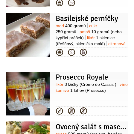
čokoládový)
Kategorie
Basilejské perníčky
Suroviny
med
400 gramů
cukr
250 gramů
potaš
10 gramů
(nebo
kypřící prášek)
likér
1 sklenice
(třešňový, sklenička malá)
citronová
kůra kandovaná
50 gramů
mandle
Kategorie
100 gramů
mouka
700 gramů
skořice
(mletá)
hřebíček
(mletý)
Prosecco Royale
Suroviny
likér
3 lžičky
(Crème de Cassis )
víno
šumivé
1 lahev
(Prosecco)
Kategorie
Ovocný salát s mascarpone