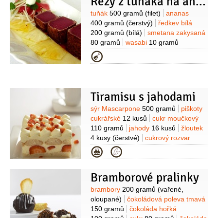
Řezy z tuňáka na ananasu
Suroviny
tuňák
500 gramů
(filet)
ananas
400 gramů
(čerstvý)
ředkev bílá
200 gramů
(bílá)
smetana zakysaná
80 gramů
wasabi
10 gramů
(pasta)
sójová
Kategorie
omáčka
zázvor
koriandr
fenykl
Tiramisu s jahodami
Suroviny
sýr Mascarpone
500 gramů
piškoty
cukrářské
12 kusů
cukr moučkový
110 gramů
jahody
16 kusů
žloutek
4 kusy
(čerstvé)
cukrový rozvar
1,2 decilitru
likér
0,2 decilitru
Kategorie
(ovocný, například pomerančový
nebo jahodový)
Bramborové pralinky
Suroviny
brambory
200 gramů
(vařené,
oloupané)
čokoládová poleva tmavá
150 gramů
čokoláda hořká