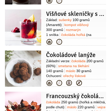
Kategorie
2/3
decilitru
moučka kukuřičná
(škrob)
50 gramů
(maizena)
žloutek
Višňové skleničky s amarettem a rozmarýnem
2 kusy
likér
0,4 decilitru
(oříškový)
cukr třtinový
Suroviny
Základ:
sušenky
100 gramů
2 lžíce
pistácie
40 gramů
(loupané,
(Amaretti)
kompot višňový
nesolené, na posypání)
300 gramů
rozmarýn
1 snítka
čokoláda hořká
(na
posypání)
Krém:
sýr krémový
Kategorie
200 gramů
(Philadelphia, nebo
Buko)
smetana na šlehání
Čokoládové lanýže
100 mililitrů
cukr moučkový
2 lžíce
likér
2 lžíce
(Amaretto)
Suroviny
Základní verze:
čokoláda
200 gramů
(60%)
smetana na šlehání
140 gramů
máslo
30 gramů
Ochucení:
ořechy lískové
50 gramů
likér
2 lžíce
(Grand
Kategorie
Marnier nebo půl lžičky mátového
extraktu)
Na obalení:
kakao
cukr
Francouzský čokoládový dort
moučkový
ořechy lískové
Suroviny
čokoláda
250 gramů
(hořká a mléčná,
podle chuti)
máslo
220 gramů
vejce