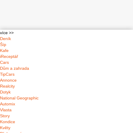
více >>
Deník
Šíp
Kafe
iReceptář
Cars
Dům a zahrada
TipCars
Annonce
Realcity
Dotyk
National Geographic
Automix
Vlasta
Story
Kondice
Květy