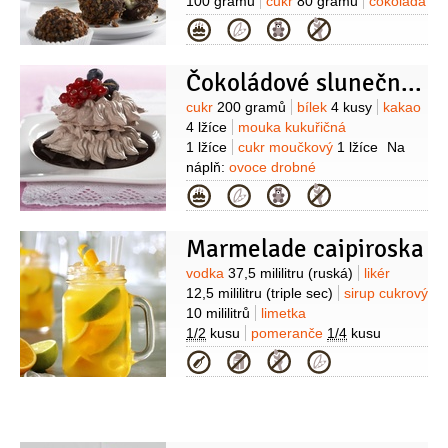
100 gramů
cukr
80 gramů
čokoláda
bílá
60 gramů
mandle
1 lžíce
(jemně
Kategorie
mleté)
likér
1 lžíce
(whiskový
smetanový, např. Bailey´s, nebo pro
Čokoládové slunečnice
děti 1 lžíce Salka)
kardamom
1/2
lžičky
(jemně drcený)
Suroviny
cukr
200 gramů
bílek
4 kusy
kakao
4 lžíce
mouka kukuřičná
1 lžíce
cukr moučkový
1 lžíce
Na
náplň:
ovoce drobné
350 gramů
čokoláda
Kategorie
160 gramů
smetana
2 decilitry
máslo
40 gramů
cukr
Marmelade caipiroska
25 gramů
likér
1 lžíce
(např.
čokoládový)
Suroviny
vodka
37,5 mililitru
(ruská)
likér
12,5 mililitru
(triple sec)
sirup cukrový
10 mililitrů
limetka
1/2
kusu
pomeranče
1/4
kusu
(nakrájený na kousky)
marmeláda
Kategorie
1 lžíce
(citrusová)
pomerančová
kůra
ledová tříšť