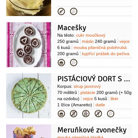
Kategorie
Macešky
Suroviny
Na těsto:
cukr moučkový
250 gramů
máslo
240 gramů
vejce
6 kusů
mouka pšeničná polohrubá
200 gramů
kypřící prášek do pečiva
1/2
balíčku
kakao
2 lžíce
Kategorie
(holandského typu)
Na krém:
máslo
150 gramů
(změklé)
cukr krupice
PISTÁCIOVÝ DORT S CITRONOVOU POLEVOU
70 gramů
likér
5 lžic
(váš
oblíbený)
kakao
2 lžíce
Suroviny
Korpus:
sirup javorový
(holandského typu)
Na ozdobení:
70 mililitrů
pistácie
200 gramů
(+ 50g
čokoláda
100 gramů
(60%)
rostlinný
na ozdobu)
vejce
5 kusů
likér
tuk
70 gramů
voda
5 lžic
čokoláda
1 lžíce
(Amaretto)
datle
bílá
100 gramů
kokos
(strouhaný, na
120 gramů
mouka rýžová
Kategorie
obalení)
Kromě toho:
máslo
(na
50 gramů
máslo
150 gramů
vymazání plechu)
mouka pšeničná
(rozehřáté)
kypřící prášek do pečiva
polohrubá
(na vysypání plechu)
Meruňkové zvonečky
1 lžička
citron
1 kus
Poleva:
cukr
moučkový
100 gramů
šťáva
mouka pšeničná hladká