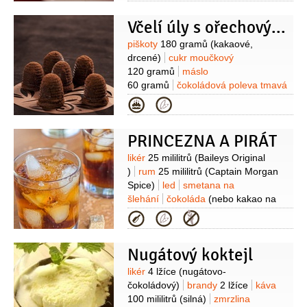
(např. Whisky Cream Stock))
Včelí úly s ořechovým likérem
Suroviny
piškoty
180 gramů
(kakaové,
drcené)
cukr moučkový
120 gramů
máslo
60 gramů
čokoládová poleva tmavá
30 gramů
(nebo hořká čokoláda,
Kategorie
rozpuštěná)
kakao
20 gramů
rum
3 lžíce
mléko
(podle potřeby)
cukr
PRINCEZNA A PIRÁT
moučkový
(na vysypání
formiček)
piškoty
20 kusů
(kakaové)
Suroviny
likér
25 mililitrů
(Baileys Original
Na náplň:
máslo
80 gramů
cukr
)
rum
25 mililitrů
(Captain Morgan
třtinový
50 gramů
(tmavý)
žloutek
Spice)
led
smetana na
1 kus
likér
2 lžíce
(ořechový)
mléko
šlehání
čokoláda
(nebo kakao na
zahuštěné (kondenzované)
1 lžíce
ozdobení)
Kategorie
(neslazené)
Nugátový koktejl
Suroviny
likér
4 lžíce
(nugátovo-
čokoládový)
brandy
2 lžíce
káva
100 mililitrů
(silná)
zmrzlina