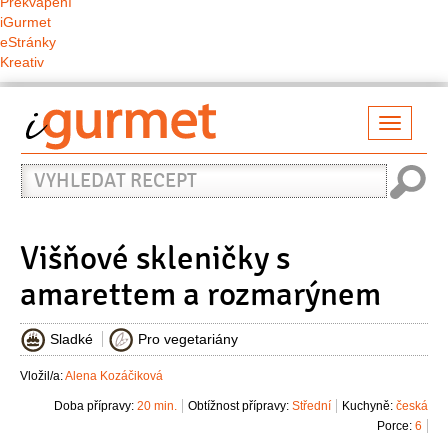
Překvapení
iGurmet
eStránky
Kreativ
Přepno
naviga
Vyhledat
recept
Višňové skleničky s
amarettem a rozmarýnem
Sladké
Pro vegetariány
Vložil/a:
Alena Kozáčiková
Doba přípravy:
20 min.
Obtížnost přípravy:
Střední
Kuchyně:
česká
Porce:
6