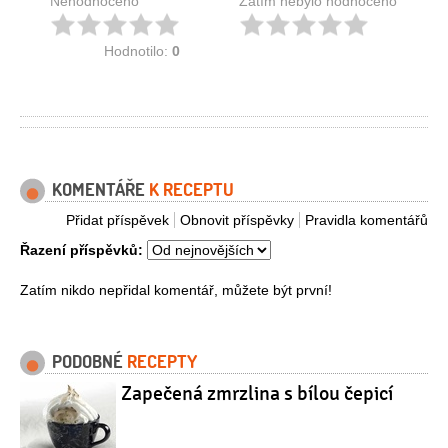
Nehodnoceno
Zatím nebylo hodnoceno
Hodnotilo:
0
KOMENTÁŘE
K RECEPTU
Přidat příspěvek
Obnovit příspěvky
Pravidla komentářů
Řazení příspěvků:
Zatím nikdo nepřidal komentář, můžete být první!
PODOBNÉ
RECEPTY
Zapečená zmrzlina s bílou čepicí