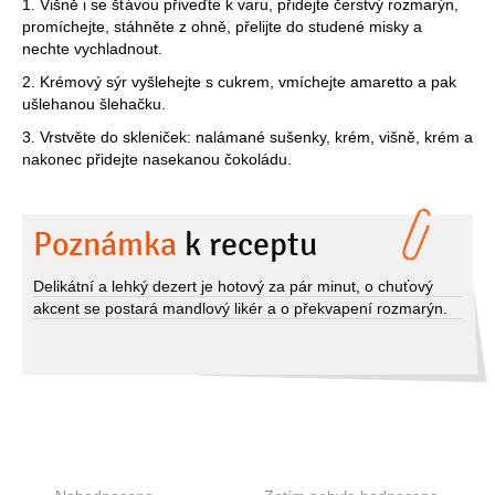
1. Višně i se šťávou přiveďte k varu, přidejte čerstvý rozmarýn,
promíchejte, stáhněte z ohně, přelijte do studené misky a
nechte vychladnout.
2. Krémový sýr vyšlehejte s cukrem, vmíchejte amaretto a pak
ušlehanou šlehačku.
3. Vrstvěte do skleniček: nalámané sušenky, krém, višně, krém a
nakonec přidejte nasekanou čokoládu.
Poznámka
k receptu
Delikátní a lehký dezert je hotový za pár minut, o chuťový
akcent se postará mandlový likér a o překvapení rozmarýn.