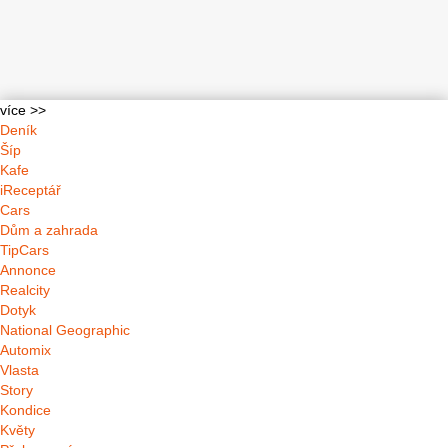
více >>
Deník
Šíp
Kafe
iReceptář
Cars
Dům a zahrada
TipCars
Annonce
Realcity
Dotyk
National Geographic
Automix
Vlasta
Story
Kondice
Květy