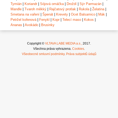
Tymián
|
Koriandr
|
Sójová omáčka
|
Droždí
|
Sýr Parmazán
|
Mandle
|
Tvaroh měkký
|
Rajčatový protlak
|
Rukola
|
Želatina
|
Smetana na vaření
|
Špenát
|
Krevety
|
Ocet Balsamico
|
Mák
|
Petržel kořenová
|
Fenykl
|
Kopr
|
Telecí maso
|
Kokos
|
Ananas
|
Avokádo
|
Brusinky
Copyright ©
VLTAVA LABE MEDIA a.s.,
2017.
Všechna práva vyhrazena.
Cookies
.
Všeobecné smluvní podmínky
.
Práva subjektů údajů