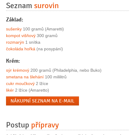
Seznam
surovin
Základ:
sušenky
100 gramů (Amaretti)
kompot višňový
300 gramů
rozmarýn
1 snítka
čokoláda hořká
(na posypání)
Krém:
sýr krémový
200 gramů (Philadelphia, nebo Buko)
smetana na šlehání
100 mililitrů
cukr moučkový
2 lžíce
likér
2 lžíce (Amaretto)
NÁKUPNÍ SEZNAM NA E-MAIL
Postup
přípravy