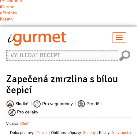
Překvapení
iGurmet
eStránky
Kreativ
Přepno
naviga
Vyhledat
recept
Zapečená zmrzlina s bílou
čepicí
Sladké
Pro vegetariány
Pro děti
Pro celiaky
Vložil/a:
Chuť
Doba přípravy:
25 min.
Obtížnost přípravy:
Snadný
Kuchyně:
evropská