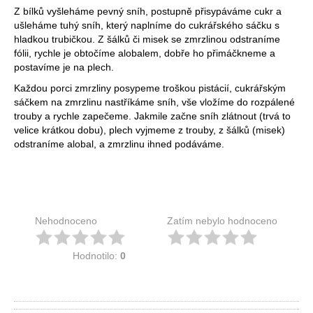
Z bílků vyšleháme pevný sníh, postupně přisypáváme cukr a
ušleháme tuhý sníh, který naplníme do cukrářského sáčku s
hladkou trubičkou. Z šálků či misek se zmrzlinou odstraníme
fólii, rychle je obtočíme alobalem, dobře ho přimáčkneme a
postavíme je na plech.
Každou porci zmrzliny posypeme troškou pistácií, cukrářským
sáčkem na zmrzlinu nastříkáme sníh, vše vložíme do rozpálené
trouby a rychle zapečeme. Jakmile začne sníh zlátnout (trvá to
velice krátkou dobu), plech vyjmeme z trouby, z šálků (misek)
odstraníme alobal, a zmrzlinu ihned podáváme.
Nehodnoceno
Zatím nebylo hodnoceno
Hodnotilo:
0