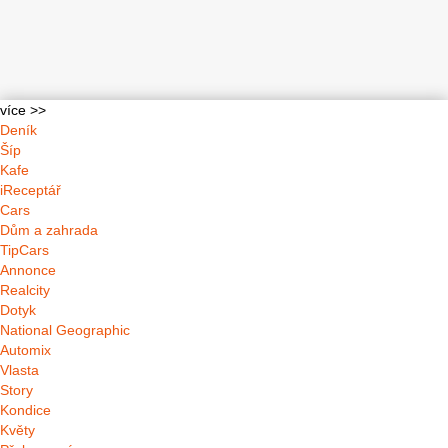
více >>
Deník
Šíp
Kafe
iReceptář
Cars
Dům a zahrada
TipCars
Annonce
Realcity
Dotyk
National Geographic
Automix
Vlasta
Story
Kondice
Květy