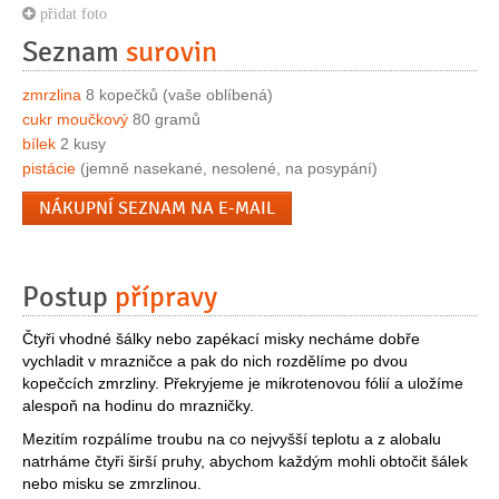
přidat foto
Seznam
surovin
zmrzlina
8 kopečků (vaše oblíbená)
cukr moučkový
80 gramů
bílek
2 kusy
pistácie
(jemně nasekané, nesolené, na posypání)
NÁKUPNÍ SEZNAM NA E-MAIL
Postup
přípravy
Čtyři vhodné šálky nebo zapékací misky necháme dobře
vychladit v mrazničce a pak do nich rozdělíme po dvou
kopečcích zmrzliny. Překryjeme je mikrotenovou fólií a uložíme
alespoň na hodinu do mrazničky.
Mezitím rozpálíme troubu na co nejvyšší teplotu a z alobalu
natrháme čtyři širší pruhy, abychom každým mohli obtočit šálek
nebo misku se zmrzlinou.