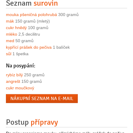
Seznam
surovin
mouka pšeničná polohrubá
300 gramů
mák
150 gramů (mletý)
cukr hnědý
100 gramů
mléko
2,5 decilitru
med
50 gramů
kypřící prášek do pečiva
1 balíček
sůl
1 špetka
Na posypání:
rybíz bílý
250 gramů
angrešt
150 gramů
cukr moučkový
NÁKUPNÍ SEZNAM NA E-MAIL
Postup
přípravy