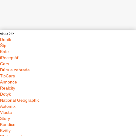
více >>
Deník
Šíp
Kafe
iReceptář
Cars
Dům a zahrada
TipCars
Annonce
Realcity
Dotyk
National Geographic
Automix
Vlasta
Story
Kondice
Květy