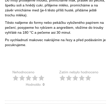
Do mísy prosejeme mouku, přimícháme mák, prášek do pečiva,
špetku soli a hnědý cukr, přilijeme mléko, promícháme a na
závěr vmícháme med (je-li těsto příliš husté, přidáme ještě
trochu mléka).
Těsto nalijeme do formy nebo pekáčku vyloženého papírem na
pečení, posypeme ho rybízem a angreštem, vložíme do trouby
vyhřáté na 180 °C a pečeme asi 30 minut.
Po vychladnutí makovec nakrájíme na řezy a před podáváním je
pocukrujeme.
Nehodnoceno
Zatím nebylo hodnoceno
Hodnotilo:
0