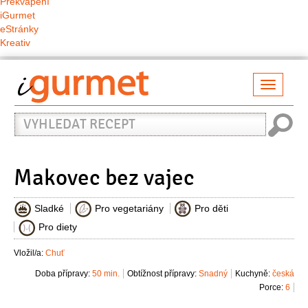
Překvapení
iGurmet
eStránky
Kreativ
Přepno
naviga
Vyhledat
recept
Makovec bez vajec
Sladké
Pro vegetariány
Pro děti
Pro diety
Vložil/a:
Chuť
Doba přípravy:
50 min.
Obtížnost přípravy:
Snadný
Kuchyně:
česká
Porce:
6