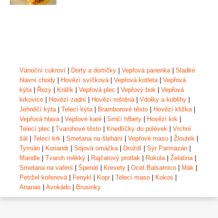
Vánoční cukroví
|
Dorty a dortíčky
|
Vepřová panenka
|
Sladké
hlavní chody
|
Hovězí svíčková
|
Vepřová kotleta
|
Vepřová
kýta
|
Řezy
|
Králík
|
Vepřová plec
|
Vepřový bok
|
Vepřová
krkovice
|
Hovězí zadní
|
Hovězí roštěná
|
Vdolky a koblihy
|
Jehněčí kýta
|
Telecí kýta
|
Bramborové těsto
|
Hovězí kližka
|
Vepřová hlava
|
Vepřové karé
|
Srnčí hřbety
|
Hovězí krk
|
Telecí plec
|
Tvarohové těsto
|
Knedlíčky do polévek
|
Vrchní
šál
|
Telecí krk
|
Smetana na šlehání
|
Vepřové maso
|
Žloutek
|
Tymián
|
Koriandr
|
Sójová omáčka
|
Droždí
|
Sýr Parmazán
|
Mandle
|
Tvaroh měkký
|
Rajčatový protlak
|
Rukola
|
Želatina
|
Smetana na vaření
|
Špenát
|
Krevety
|
Ocet Balsamico
|
Mák
|
Petržel kořenová
|
Fenykl
|
Kopr
|
Telecí maso
|
Kokos
|
Ananas
|
Avokádo
|
Brusinky