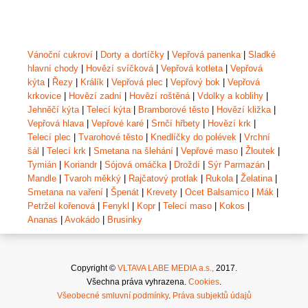
Vánoční cukroví
|
Dorty a dortíčky
|
Vepřová panenka
|
Sladké
hlavní chody
|
Hovězí svíčková
|
Vepřová kotleta
|
Vepřová
kýta
|
Řezy
|
Králík
|
Vepřová plec
|
Vepřový bok
|
Vepřová
krkovice
|
Hovězí zadní
|
Hovězí roštěná
|
Vdolky a koblihy
|
Jehněčí kýta
|
Telecí kýta
|
Bramborové těsto
|
Hovězí kližka
|
Vepřová hlava
|
Vepřové karé
|
Srnčí hřbety
|
Hovězí krk
|
Telecí plec
|
Tvarohové těsto
|
Knedlíčky do polévek
|
Vrchní
šál
|
Telecí krk
|
Smetana na šlehání
|
Vepřové maso
|
Žloutek
|
Tymián
|
Koriandr
|
Sójová omáčka
|
Droždí
|
Sýr Parmazán
|
Mandle
|
Tvaroh měkký
|
Rajčatový protlak
|
Rukola
|
Želatina
|
Smetana na vaření
|
Špenát
|
Krevety
|
Ocet Balsamico
|
Mák
|
Petržel kořenová
|
Fenykl
|
Kopr
|
Telecí maso
|
Kokos
|
Ananas
|
Avokádo
|
Brusinky
Copyright ©
VLTAVA LABE MEDIA a.s.,
2017.
Všechna práva vyhrazena.
Cookies
.
Všeobecné smluvní podmínky
.
Práva subjektů údajů