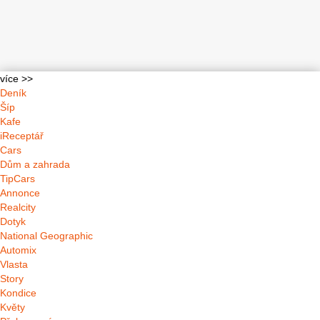
více >>
Deník
Šíp
Kafe
iReceptář
Cars
Dům a zahrada
TipCars
Annonce
Realcity
Dotyk
National Geographic
Automix
Vlasta
Story
Kondice
Květy