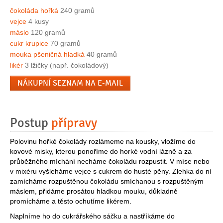
čokoláda hořká
240 gramů
vejce
4 kusy
máslo
120 gramů
cukr krupice
70 gramů
mouka pšeničná hladká
40 gramů
likér
3 lžičky (např. čokoládový)
NÁKUPNÍ SEZNAM NA E-MAIL
Postup
přípravy
Polovinu hořké čokolády rozlámeme na kousky, vložíme do
kovové misky, kterou ponoříme do horké vodní lázně a za
průběžného míchání necháme čokoládu rozpustit. V míse nebo
v mixéru vyšleháme vejce s cukrem do husté pěny. Zlehka do ní
zamícháme rozpuštěnou čokoládu smíchanou s rozpuštěným
máslem, přidáme prosátou hladkou mouku, důkladně
promícháme a těsto ochutíme likérem.
Naplníme ho do cukrářského sáčku a nastříkáme do