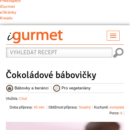
Překvapení
iGurmet
eStránky
Kreativ
Přepno
naviga
Vyhledat
recept
Čokoládové bábovičky
Bábovky a beránci
Pro vegetariány
Vložil/a:
Chuť
Doba přípravy:
45 min.
Obtížnost přípravy:
Snadný
Kuchyně:
evropská
Porce:
6