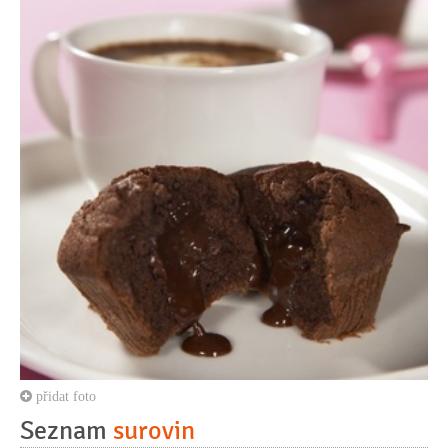
přidat foto
Seznam
surovin