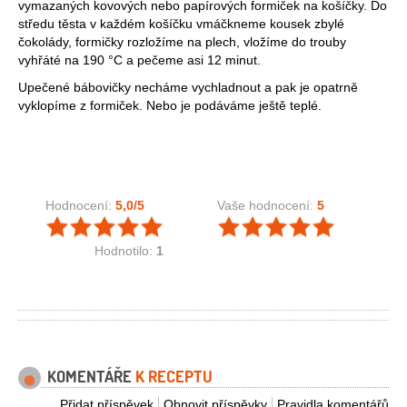
vymazaných kovových nebo papírových formiček na košíčky. Do
středu těsta v každém košíčku vmáčkneme kousek zbylé
čokolády, formičky rozložíme na plech, vložíme do trouby
vyhřáté na 190 °C a pečeme asi 12 minut.
Upečené bábovičky necháme vychladnout a pak je opatrně
vyklopíme z formiček. Nebo je podáváme ještě teplé.
Hodnocení:
5,0
/5
Vaše hodnocení:
5
Hodnotilo:
1
KOMENTÁŘE
K RECEPTU
Přidat příspěvek
Obnovit příspěvky
Pravidla komentářů