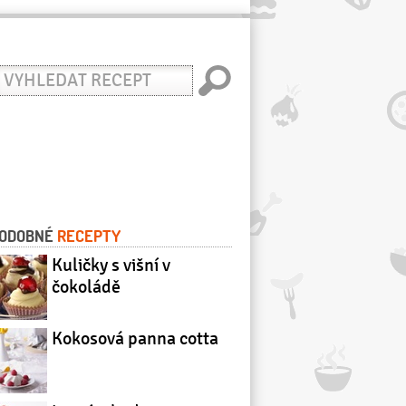
yhledat
ecept
ODOBNÉ
RECEPTY
Kuličky s višní v
čokoládě
Kokosová panna cotta