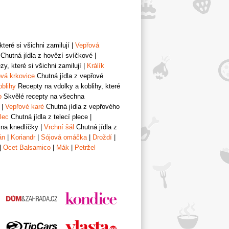
teré si všichni zamilují
|
Vepřová
Chutná jídla z hovězí svíčkové
|
y, které si všichni zamilují
|
Králík
vá krkovice
Chutná jídla z vepřové
oblihy
Recepty na vdolky a koblihy, které
o
Skvělé recepty na všechna
|
Vepřové karé
Chutná jídla z vepřového
lec
Chutná jídla z telecí plece
|
 na knedlíčky
|
Vrchní šál
Chutná jídla z
án
|
Koriandr
|
Sójová omáčka
|
Droždí
|
|
Ocet Balsamico
|
Mák
|
Petržel