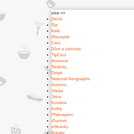
více >>
Deník
Šíp
Kafe
iReceptář
Cars
Dům a zahrada
TipCars
Annonce
Realcity
Dotyk
National Geographic
Automix
Vlasta
Story
Kondice
Květy
Překvapení
iGurmet
eStránky
Kreativ