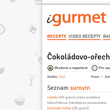
RECEPTY
VIDEO RECEPTY
RA
Čokoládovo-ořech
Mražené a nepečené
Pro ve
Vložil/a:
Chuť
Porce:
4
Dob
Seznam
surovin
nutella
400 gramů (nebo podobná
lískooříšková čokoládová pomazánka)
čokoláda hořká
100 gramů