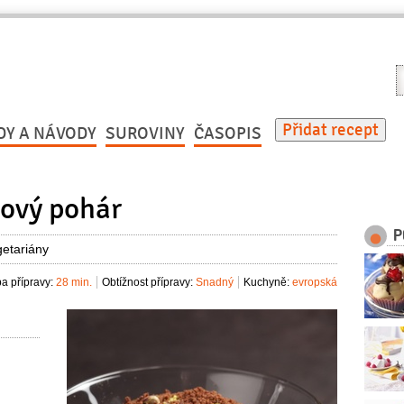
V
r
Přidat recept
DY A NÁVODY
SUROVINY
ČASOPIS
ový pohár
P
getariány
a přípravy:
28 min.
Obtížnost přípravy:
Snadný
Kuchyně:
evropská