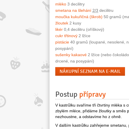
mléko
3 decilitry
smetana na šlehání
2/3
decilitru
moučka kukuřičná (škrob)
50 gramů (ma
žloutek
2 kusy
likér
0,4 decilitru (oříškový)
cukr třtinový
2 lžíce
pistácie
40 gramů (loupané, nesolené, 
posypání)
sušenky kakaové
2 lžíce (nebo čokoládo
drcené, na posypání)
NÁKUPNÍ SEZNAM NA E-MAIL
Postup
přípravy
V kastrůlku svaříme tři čtvrtiny mléka 
zbylém mléce, přidáme žloutky a směs 
nezhoustne, a odstavíme ho z ohně.
V dalším kastrůlku zahřejeme smetanu,