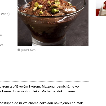
izena)
na
vé,
přidat foto
s cukrem a oříškovým likérem. Maizenu rozmícháme ve
přilijeme do vroucího mléka. Mícháme, dokud krém
 postupně do ní vmícháme čokoládu nakrájenou na malé