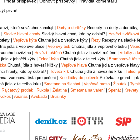
Přidat příspěvek
Obnovit příspěvky
Pravidla komentářů
ýt první!
oví, které si všichni zamilují
|
Dorty a dortíčky
Recepty na dorty a dortíčky, k
|
Sladké hlavní chody
Sladký hlavní chod, kdo by odolal?
|
Hovězí svíčková
otlety
|
Vepřová kýta
Chutná jídla z vepřové kýty
|
Řezy
Recepty na sladké řez
ná jídla z vepřové plece
|
Vepřový bok
Chutná jídla z vepřového boku
|
Vepřo
zadního hovězího
|
Hovězí roštěná
Chutná jídla z hovězí roštěné
|
Vdolky a k
jídla z jehněčí kýty
|
Telecí kýta
Chutná jídla z telecí kýty
|
Bramborové těst
ižka
Chutná jídla z hovězí kližky
|
Vepřová hlava
Chutná jídla z vepřové hlavy
čí hřbety, kdo by odolal?
|
Hovězí krk
Chutná jídla z hovězího krku
|
Telecí p
na tvarohová těsta pro pečení
|
Knedlíčky do polévek
Polévka je grund - jak
á jídla z telecího krku
|
Smetana na šlehání
|
Vepřové maso
|
Žloutek
|
Tymi
|
Rajčatový protlak
|
Rukola
|
Želatina
|
Smetana na vaření
|
Špenát
|
Krevety
Kokos
|
Ananas
|
Avokádo
|
Brusinky
sti