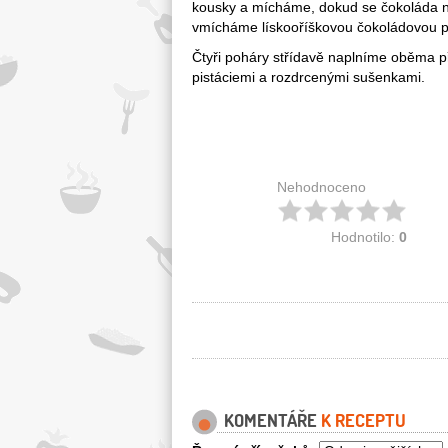
kousky a mícháme, dokud se čokoláda n
vmícháme lískooříškovou čokoládovou 
Čtyři poháry střídavě naplníme oběma 
pistáciemi a rozdrcenými sušenkami.
Nehodnoceno
Hodnotilo:
0
KOMENTÁŘE
K RECEPTU