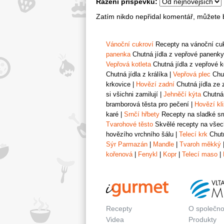
Řazení příspěvků:
Zatím nikdo nepřidal komentář, můžete b
Vánoční cukroví
Recepty na vánoční cukr
panenka
Chutná jídla z vepřové panenky
Vepřová kotleta
Chutná jídla z vepřové k
Chutná jídla z králíka
|
Vepřová plec
Chut
krkovice
|
Hovězí zadní
Chutná jídla ze 
si všichni zamilují
|
Jehněčí kýta
Chutná 
bramborová těsta pro pečení
|
Hovězí kl
karé
|
Srnčí hřbety
Recepty na sladké srn
Tvarohové těsto
Skvělé recepty na všech
hovězího vrchního šálu
|
Telecí krk
Chutn
Sýr Parmazán
|
Mandle
|
Tvaroh měkký
kořenová
|
Fenykl
|
Kopr
|
Telecí maso
|
Recepty
O společno
Videa
Produkty