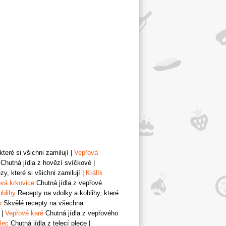
teré si všichni zamilují
|
Vepřová
Chutná jídla z hovězí svíčkové
|
y, které si všichni zamilují
|
Králík
vá krkovice
Chutná jídla z vepřové
oblihy
Recepty na vdolky a koblihy, které
o
Skvělé recepty na všechna
|
Vepřové karé
Chutná jídla z vepřového
lec
Chutná jídla z telecí plece
|