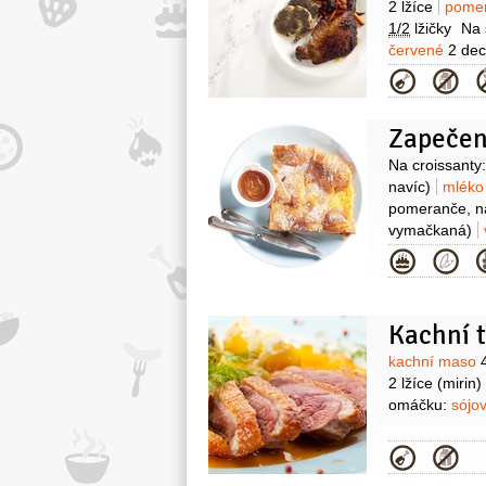
2 lžíce
pome
1/2
lžičky
Na 
červené
2 deci
1 lžíce
pepř
Kategor
5 kusů
bady
přílohu:
bramb
Zapečen
(nakrájené)
2/3
decilitru
Surovin
Na croissanty:
(na pečení)
navíc)
mlék
pomeranče, n
vymačkaná)
pomerančová
Kategor
Surovin
kachní maso
2 lžíce
(mirin)
omáčku:
sójo
Kategor