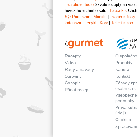
Tvarohové těsto
Skvělé recepty na všech
hovězího vrchního šálu
|
Telecí krk
Chutn
Sýr Parmazán
|
Mandle
|
Tvaroh měkký
kořenová
|
Fenykl
|
Kopr
|
Telecí maso
|
Recepty
O společno
Videa
Produkty
Rady a návody
Kariéra
Suroviny
Kontakt
Časopis
Zásady zp
osobních ú
Přidat recept
Všeobecné
podmínky
Práva subj
údajů
Cookies
Zpracování