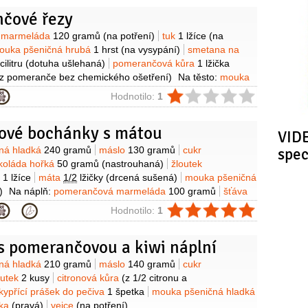
čové řezy
y
 marmeláda
120 gramů
(na potření)
tuk
1 lžíce
(na
ouka pšeničná hrubá
1 hrst
(na vysypání)
smetana na
ilitru
(dotuha ušlehaná)
pomerančová kůra
1 lžička
 z pomeranče bez chemického ošetření)
Na těsto:
mouka
ohrubá
2 hrnky
cukr
1 hrnek
( pískový)
olej
ie
Hodnotilo:
1
vejce
4 kusy
cukr vanilkový
1 balení
kypřící prášek do
í
Na krém:
mléko
3 decilitry
máslo
200 gramů
(změklé
ové bochánky s mátou
kový
180 gramů
pudinkový prášek vanilkový
1 balení
likér
VIDE
ančový, nebo rum)
Na rosol:
džus pomerančový
y
ná hladká
240 gramů
máslo
130 gramů
cukr
spe
kr moučkový
60 gramů
želatina
1,5 balení
(mletá )
koláda hořká
50 gramů
(nastrouhaná)
žloutek
o
1 lžíce
máta
1/2
lžičky
(drcená sušená)
mouka pšeničná
)
Na náplň:
pomerančová marmeláda
100 gramů
šťáva
á
3 lžíce
cukr
1 lžíce
pomerančová kůra
1 lžíce
(nakrájená
ie
Hodnotilo:
1
ky)
s pomerančovou a kiwi náplní
y
ná hladká
210 gramů
máslo
140 gramů
cukr
outek
2 kusy
citronová kůra
(z 1/2 citronu a
kypřící prášek do pečiva
1 špetka
mouka pšeničná hladká
lka
(pravá)
vejce
(na potření)