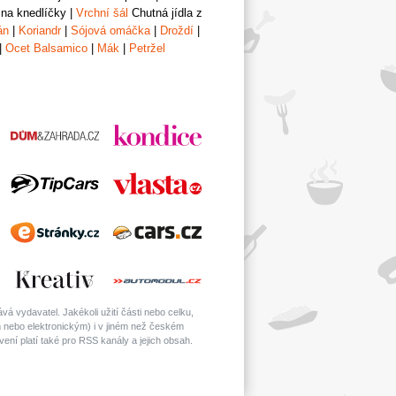
 na knedlíčky
|
Vrchní šál
Chutná jídla z
án
|
Koriandr
|
Sójová omáčka
|
Droždí
|
|
Ocet Balsamico
|
Mák
|
Petržel
á vydavatel. Jakékoli užití části nebo celku,
nebo elektronickým) i v jiném než českém
ní platí také pro RSS kanály a jejich obsah.