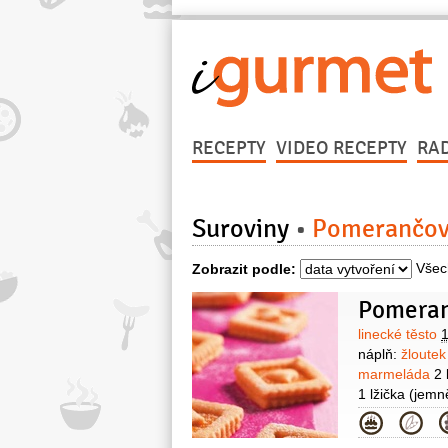
RECEPTY
VIDEO RECEPTY
RA
Suroviny
Pomerančov
Všec
Zobrazit podle:
Pomeran
Surovin
linecké těsto
1
náplň:
žloute
marmeláda
2 
1 lžička
(jemn
Kategor