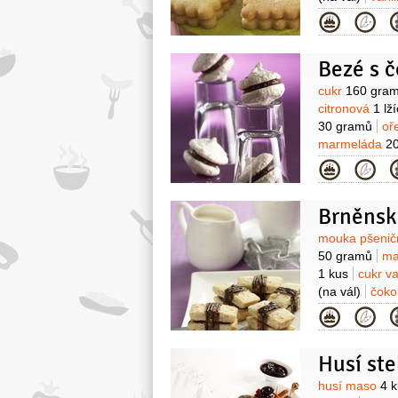
Kategor
Bezé s 
Surovin
cukr
160 gra
citronová
1 lž
30 gramů
oř
marmeláda
2
Kategor
Brněnsk
Surovin
mouka pšenič
50 gramů
ma
1 kus
cukr v
(na vál)
čoko
hořká
40 gra
Kategor
Husí st
Surovin
husí maso
4 