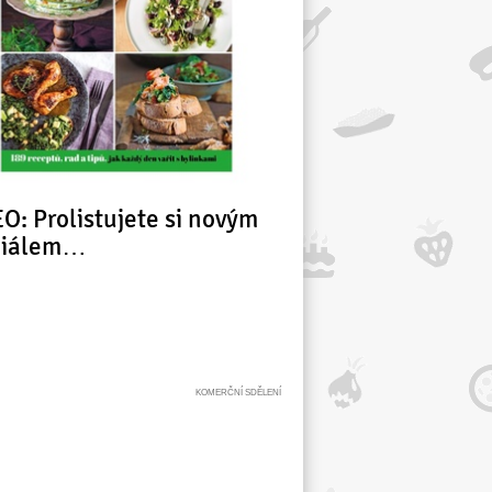
O: Prolistujete si novým
ciálem…