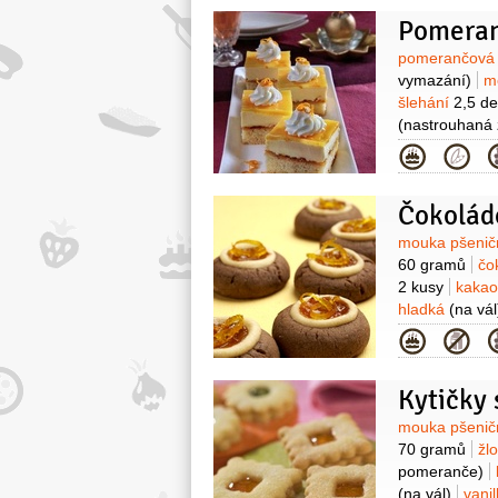
Pomeran
Surovin
pomerančová
vymazání)
m
šlehání
2,5 dec
(nastrouhaná
pšeničná pol
Kategor
1,8 decilitru
pečiva
1 balen
Čokolád
)
cukr mouč
1 lžíce
(pomer
Surovin
mouka pšenič
5 decilitrů
cu
60 gramů
čo
2 kusy
kaka
hladká
(na vál
pomerančov
Kategor
na delší prouž
Kytičky 
Surovin
mouka pšenič
70 gramů
žl
pomeranče)
(na vál)
vani