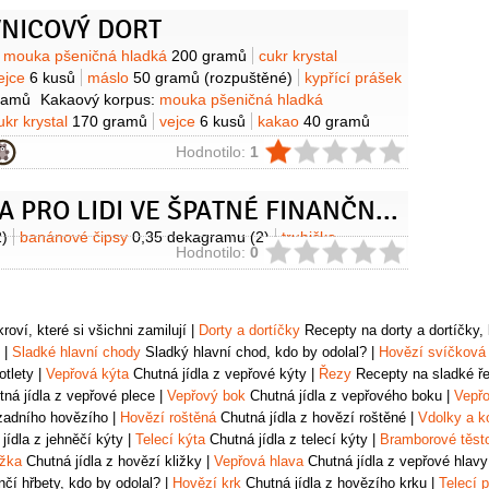
NICOVÝ DORT
y
mouka pšeničná hladká
200 gramů
cukr krystal
ejce
6 kusů
máslo
50 gramů
(rozpuštěné)
kypřící prášek
ramů
Kakaový korpus:
mouka pšeničná hladká
ukr krystal
170 gramů
vejce
6 kusů
kakao
40 gramů
kypřící prášek do pečiva
6 gramů
máslo
50 gramů
ie
Hodnotilo:
1
Ganache:
čokoláda hořká
500 gramů
(63%)
smetana na
ramů
Dokončení:
pomerančová marmeláda
PŮJČKA PRO LIDI VE ŠPATNÉ FINANČNÍ SITUACI.
oda
(horká na rozředění)
pomerančová kůra
(z 1
cukr krystal
50 gramů
čokoláda hořká
100 gramů
2)
banánové čipsy
0,35 dekagramu
(2)
trubička
ie
Hodnotilo:
0
oví, které si všichni zamilují
|
Dorty a dortíčky
Recepty na dorty a dortíčky, k
|
Sladké hlavní chody
Sladký hlavní chod, kdo by odolal?
|
Hovězí svíčková
otlety
|
Vepřová kýta
Chutná jídla z vepřové kýty
|
Řezy
Recepty na sladké řez
ná jídla z vepřové plece
|
Vepřový bok
Chutná jídla z vepřového boku
|
Vepřo
zadního hovězího
|
Hovězí roštěná
Chutná jídla z hovězí roštěné
|
Vdolky a k
jídla z jehněčí kýty
|
Telecí kýta
Chutná jídla z telecí kýty
|
Bramborové těst
ižka
Chutná jídla z hovězí kližky
|
Vepřová hlava
Chutná jídla z vepřové hlavy
čí hřbety, kdo by odolal?
|
Hovězí krk
Chutná jídla z hovězího krku
|
Telecí p