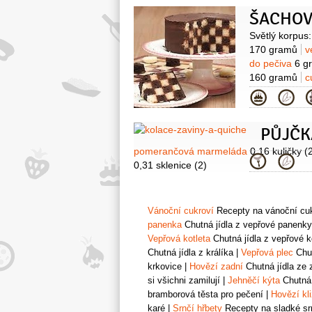
ŠACHOV
Surovin
Světlý korpus:
170 gramů
v
do pečiva
6 g
160 gramů
c
(holandské)
Kategor
(rozpuštěné)
šlehání
250 g
600 gramů
v
pomeranče)
Suroviny
pomerančová marmeláda
0,16 kuličky
(
Kategor
0,31 sklenice
(2)
Vánoční cukroví
Recepty na vánoční cukr
panenka
Chutná jídla z vepřové panenky
Vepřová kotleta
Chutná jídla z vepřové k
Chutná jídla z králíka
|
Vepřová plec
Chut
krkovice
|
Hovězí zadní
Chutná jídla ze 
si všichni zamilují
|
Jehněčí kýta
Chutná 
bramborová těsta pro pečení
|
Hovězí kl
karé
|
Srnčí hřbety
Recepty na sladké srn