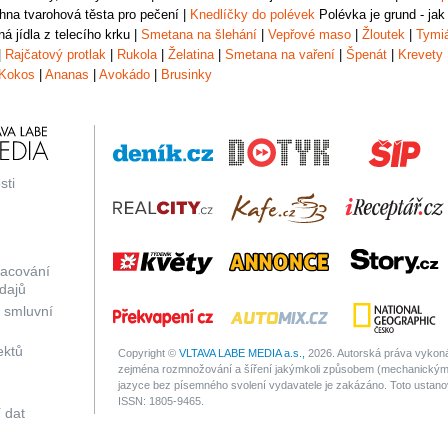
na tvarohová těsta pro pečení
|
Knedlíčky do polévek
Polévka je grund - jak
á jídla z telecího krku
|
Smetana na šlehání
|
Vepřové maso
|
Žloutek
|
Tymi
|
Rajčatový protlak
|
Rukola
|
Želatina
|
Smetana na vaření
|
Špenát
|
Krevety
Kokos
|
Ananas
|
Avokádo
|
Brusinky
sti
racování
dajů
 smluvní
ektů
Copyright ©
VLTAVA LABE MEDIA a.s.,
2026. Autorská práva vykonáv
zejména rozmnožování a šíření jakýmkoli způsobem (mechanickým 
jazyce bez písemného svolení vydavatele je zakázáno. Toto ustanove
ISSN: 1805-9465.
 dat