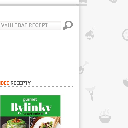
yhledat
ecept
IDEO
RECEPTY