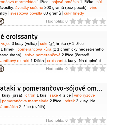
rančová marmeláda
1 lžíce
sójová omáčka
1 lžička
sůl
švestky:
švestky sušené
200 gramů
(bez pecek)
víno
litry
švestková povidla
80 gramů
cukr hnědý
1 lžička
(čerstvě drcený)
skořice
(celá, kousek)
hřebíček
ie
Hodnotilo:
0
án
1 kus
pomerančová kůra
1 špetka
(nastrouhaná)
Na
orové těsto
1/2
balíčku
škvarky
100 gramů
é croissanty
mák
100 gramů
mrkev
4 kusy
(malá)
šťáva pomerančová
cukr hnědý
1 lžíce
olej olivový
1 lžíce
sůl
1 špetka
olej
y
vejce
3 kusy
(velká)
cukr
1/4
hrnku
(+ 1 lžíce
o
1 hrnek
pomerančová kůra
(z 1 chemicky neošetřeného
astrouhaná)
šťáva pomerančová
2 lžíce
(čerstvě
vanilkový extrakt
1 lžička
croissant
4 kusy
Na doplnění:
 marmeláda
1/2
hrnku
voda
1/4
hrnku
ie
Hodnotilo:
0
Kachní tataki v pomerančovo-sójové omáčce
y
4 kusy
(prsa)
citron
1 kus
saké
4 lžíce
víno rýžové
pomerančová marmeláda
2 lžíce
pórek
2 kusy
Na
vá omáčka
2 lžíce
(světlá)
ie
Hodnotilo:
0