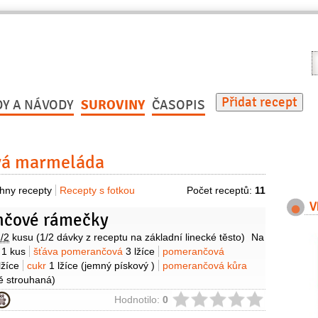
V
r
Přidat recept
DY A NÁVODY
SUROVINY
ČASOPIS
á marmeláda
hny recepty
Recepty s fotkou
Počet receptů:
11
V
čové rámečky
y
/2
kusu
(1/2 dávky z receptu na základní linecké těsto)
Na
k
1 kus
šťáva pomerančová
3 lžíce
pomerančová
lžíce
cukr
1 lžíce
(jemný pískový )
pomerančová kůra
ě strouhaná)
ie
Hodnotilo:
0