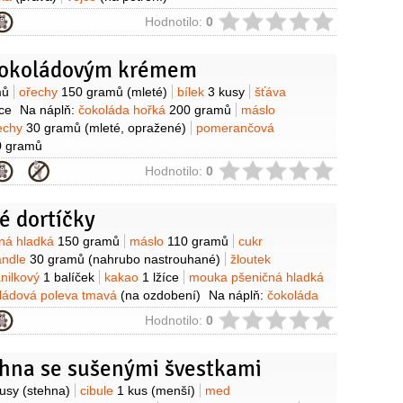
ie
Hodnotilo:
0
čokoládovým krémem
y
mů
ořechy
150 gramů
(mleté)
bílek
3 kusy
šťáva
íce
Na náplň:
čokoláda hořká
200 gramů
máslo
echy
30 gramů
(mleté, opražené)
pomerančová
0 gramů
ie
Hodnotilo:
0
é dortíčky
y
ná hladká
150 gramů
máslo
110 gramů
cukr
ndle
30 gramů
(nahrubo nastrouhané)
žloutek
anilkový
1 balíček
kakao
1 lžíce
mouka pšeničná hladká
ládová poleva tmavá
(na ozdobení)
Na náplň:
čokoláda
mů
pomerančová marmeláda
1 lžíce
máslo
1 lžička
ie
Hodnotilo:
0
ehna se sušenými švestkami
y
kusy
(stehna)
cibule
1 kus
(menší)
med