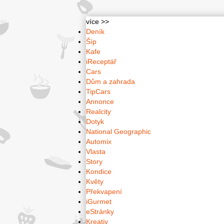
více >>
Deník
Šíp
Kafe
iReceptář
Cars
Dům a zahrada
TipCars
Annonce
Realcity
Dotyk
National Geographic
Automix
Vlasta
Story
Kondice
Květy
Překvapení
iGurmet
eStránky
Kreativ