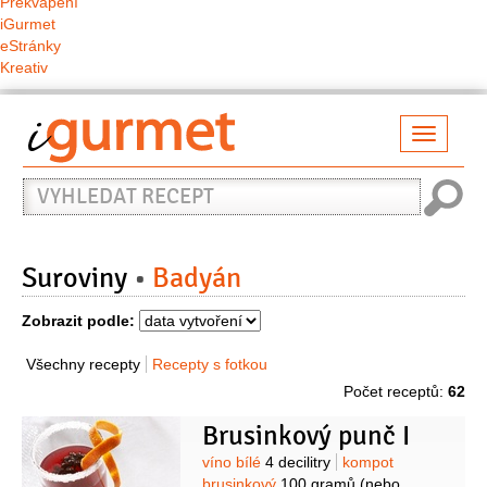
Překvapení
iGurmet
eStránky
Kreativ
Přepno
naviga
Vyhledat
recept
Suroviny
Badyán
Zobrazit podle:
Všechny recepty
Recepty s fotkou
Počet receptů:
62
Brusinkový punč I
Suroviny
víno bílé
4 decilitry
kompot
brusinkový
100 gramů
(nebo