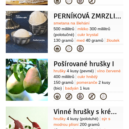
Kategorie
červená
2 kusy
(2-3 kusy)
limetka
1 kus
Na višňový dip:
višně
1 kus
200 gramů
šťáva višňová
PERNÍKOVÁ ZMRZLINA
4 decilitry
skořice
1 kus
(svitek)
badyán
3 kusy
cukr
Suroviny
smetana na šlehání
50 gramů
moučka kukuřičná (škrob)
500 mililitrů
mléko
300 mililitrů
1 lžička
šťáva citronová
(z půlky
(polotučné)
cukr krystal
citronu)
Na dokončení:
třešně
130 gramů
med
40 gramů
žloutek
3 lžíce
čokoláda hořká
4 lžíce
5 kusů
skořice
1 kus
Kategorie
(hoblinky, čokoláda z řady Lindt
(svitek)
hřebíček
5 kusů
badyán
Excellence)
5 kusů
nové koření
5 kuliček
Pošírované hrušky I
Suroviny
hrušky
4 kusy
(pevné)
víno červené
400 mililitrů
cukr hnědý
150 gramů
pomeranče
2 kusy
(bio)
badyán
1 kus
(hvězdička)
skořice
(celá
Kategorie
kousek)
hřebíček
4 kusy
Vinné hrušky s krémovou gorgonzolou
Suroviny
hrušky
4 kusy
(polotuhé)
sýr s
modrou plísní
200 gramů