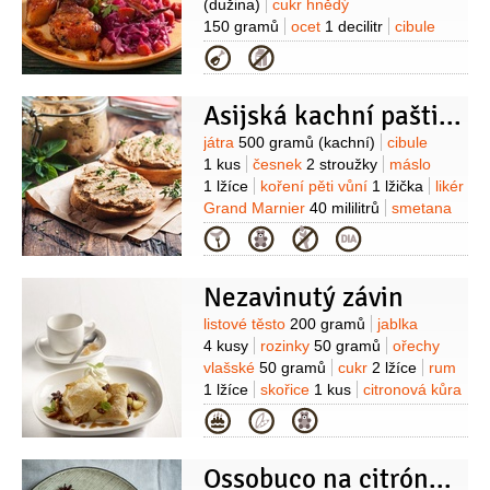
(dužina)
cukr hnědý
150 gramů
ocet
1 decilitr
cibule
1 kus
olej
3 lžíce
zázvor
30 gramů
Kategorie
(čerstvý, nastrouhaný)
paprička chilli
červená
1 kus
(střední)
česnek
Asijská kachní paštika
2 stroužky
Na pečení:
vepřové maso
750 gramů
(bůček bez kosti)
cibule
Suroviny
játra
500 gramů
(kachní)
cibule
1 kus
(střední)
sójová omáčka
1 kus
česnek
2 stroužky
máslo
4 lžíce
cukr hnědý
2 lžíce
sůl
1 lžíce
koření pěti vůní
1 lžička
likér
15 gramů
pepř černý
1 lžička
Grand Marnier
40 mililitrů
smetana
(čerstvě drcený)
citronová kůra
na šlehání
50 mililitrů
máslo
Kategorie
1 lžička
(strouhaná )
100 gramů
(změklé)
máslo
100 gramů
(rozpuštěné)
Nezavinutý závin
Suroviny
listové těsto
200 gramů
jablka
4 kusy
rozinky
50 gramů
ořechy
vlašské
50 gramů
cukr
2 lžíce
rum
1 lžíce
skořice
1 kus
citronová kůra
2 kusy
(proužky)
hřebíček
6 kusů
Kategorie
Ossobuco na citrónové trávě, vanilce a badyánu