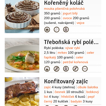
Kořeněný koláč
pečení)
Suroviny
mouka pšeničná polohrubá
350 gramů
jogurt bílý
200 gramů
ovoce
200 gramů
(sušené, nakrájené)
vejce
4 kusy
cukr moučkový
Kategorie
100 gramů
melasa
100 gramů
máslo
100 gramů
(nebo
Třeboňská rybí polévka
Hera)
kypřící prášek do pečiva
1 balíček
zázvor
1 lžíce
(čerstvý,
Suroviny
Rybí polévka:
vývar rybí
strouhaný)
2,5 litru
mrkev
100 gramů
celer
řapíkatý
100 gramů
celer
120 gramů
petržel kořenová
120 gramů
cibule
200 gramů
máslo
Kategorie
150 gramů
mouka pšeničná hladká
50 gramů
badyán
1 kus
Vývar:
kapří
Konfitovaný zajíc
hlava
1 kus
kapří kostra
1 kus
bobkový list
1 kus
nové
Suroviny
zajíc
4 kusy
(stehna)
cibule šalotka
koření
10 kuliček
pepř černý
1 kus
česnek
10 stroužků
bobkový
30 kuliček
kapří vnitřnosti
1 kus
list
4 kusy
hřebíček
6 kusů
pepř
(očištěné srdce)
kapří vnitřnosti
černý
20 kuliček
badyán
3 kusy
(mlíčí nebo jikry)
sůl