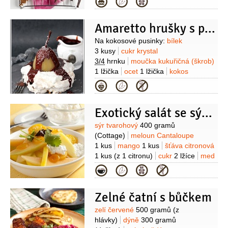
Kategorie
1/2
lžičky
((aroma))
sůl
1 špetka
bílek
1 kus
(na dokončení)
Amaretto hrušky s pusinkami a čokoládovou omáčkou
Na skořicové svitky:
cukr moučkový
140 gramů
máslo
80 gramů
mouka
Suroviny
Na kokosové pusinky:
bílek
pšeničná hladká
60 gramů
šťáva
3 kusy
cukr krystal
pomerančová
1,4 decilitru
skořice
3/4
hrnku
moučka kukuřičná (škrob)
1 lžička
(mletá)
kakao
1/2
lžičky
1 lžička
ocet
1 lžička
kokos
1/2
hrnku
(strouhaný)
Na hrušky:
Kategorie
hrušky
4 kusy
amaretto
1/4
hrnku
(nebo trochu více)
cukr hnědý
Exotický salát se sýrem Cottage
1/4
hrnku
skořice
1 kus
(svitek)
hřebíček
4 kusy
badyán
Suroviny
sýr tvarohový
400 gramů
1 kus
Na omáčku:
čokoláda
1 kus
(Cottage)
meloun Cantaloupe
(kokosová Lindt
1 kus
mango
1 kus
šťáva citronová
Excellence)
smetana na šlehání
1 kus
(z 1 citronu)
cukr
2 lžíce
med
1 decilitr
Na dokončení:
smetana na
2 lžíce
kumkvat
2 kusy
(malé
Kategorie
šlehání
1 kelímek
(ušlehaná)
kokos
plody)
koriandr
4 snítky
badyán
(strouhaný)
2 kusy
(celý)
Zelné čatní s bůčkem
Suroviny
zelí červené
500 gramů
(z
hlávky)
dýně
300 gramů