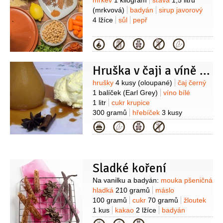
Suroviny
mrkev
1 kilogram
šťáva
1,5 litru
(mrkvová)
badyán
sirup javorový
4 lžíce
sůl
pepř
Kategorie
Hruška v čaji a víně se zmrzlinou
Suroviny
hrušky
4 kusy
(oloupané)
čaj černý
1 balíček
(Earl Grey)
víno bílé
1 litr
cukr krupice
300 gramů
hřebíček
3 kusy
(celý)
badyán
3 kusy
(celý)
skořice
Kategorie
1 kus
(malý, celý kousek)
zmrzlina
1 balení
(vanilková, nebo podle chuti)
Sladké koření
Suroviny
Na vanilku a badyán:
mouka pšeničná
hladká
210 gramů
máslo
100 gramů
cukr
70 gramů
žloutek
1 kus
kakao
2 lžíce
badyán
1/2
lžičky
(mletý)
vanilková esence