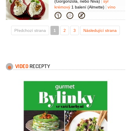
(Gorgonzola, nebo Niva)
sýr
krémový
1 balení
(Almette)
víno
červené
6 decilitrů
(polosuché)
cukr
Kategorie
krupice
100 gramů
moučka škrobová
1,5 lžičky
badyán
3 kusy
skořice
Předchozí strana
1
2 kusy
2
(svitky)
3
Následující strana
ořechy vlašské
(na
ozdobení)
VIDEO
RECEPTY