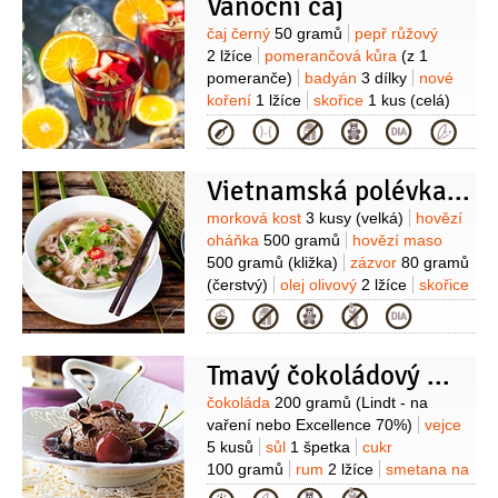
Vánoční čaj
Suroviny
čaj černý
50 gramů
pepř růžový
2 lžíce
pomerančová kůra
(z 1
pomeranče)
badyán
3 dílky
nové
koření
1 lžíce
skořice
1 kus
(celá)
Kategorie
Vietnamská polévka PHO
Suroviny
morková kost
3 kusy
(velká)
hovězí
oháňka
500 gramů
hovězí maso
500 gramů
(kližka)
zázvor
80 gramů
(čerstvý)
olej olivový
2 lžíce
skořice
1 kus
(celá)
badyán
Kategorie
5 kusů
kardamom
4 kusy
cibule
1 kus
(větší)
Ingredience do polévky:
Tmavý čokoládový mousse s višňovým dipem
hovězí maso
500 gramů
(falešná
svíčková)
nudle rýžové
Suroviny
čokoláda
200 gramů
(Lindt - na
4 porce
cibulka jarní
vaření nebo Excellence 70%)
vejce
4 kusy
koriandr
1 svazek
5 kusů
sůl
1 špetka
cukr
(čerstvý)
cibule červená
1 kus
klíčky
100 gramů
rum
2 lžíce
smetana na
100 gramů
(mungo)
paprička chilli
šlehání
125 gramů
vanilkový lusk