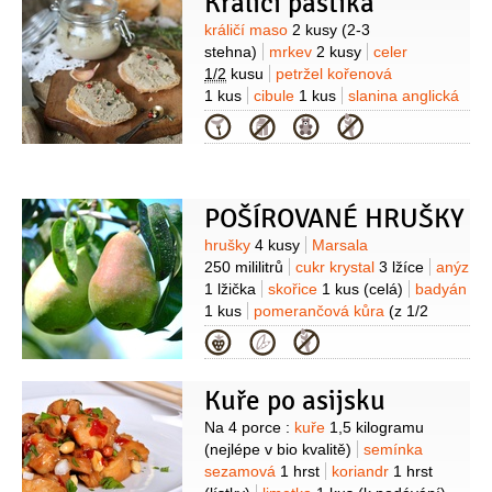
Králičí paštika
Suroviny
králičí maso
2 kusy
(2-3
stehna)
mrkev
2 kusy
celer
1/2
kusu
petržel kořenová
1 kus
cibule
1 kus
slanina anglická
150 gramů
špek
100 gramů
vejce
Kategorie
2 kusy
vývar
200 mililitrů
(masový)
POŠÍROVANÉ HRUŠKY
Suroviny
hrušky
4 kusy
Marsala
250 mililitrů
cukr krystal
3 lžíce
anýz
1 lžička
skořice
1 kus
(celá)
badyán
1 kus
pomerančová kůra
(z 1/2
pomeranče)
šťáva citronová
(z 1/2
Kategorie
citronu)
nové koření
1/4
lžičky
(mleté)
Créme anglaise:
smetana na
Kuře po asijsku
šlehání
450 mililitrů
cukr krystal
60 gramů
semínka
(z 1 vanilkového
Suroviny
Na 4 porce :
kuře
1,5 kilogramu
lusku)
máslo
100 gramů
(nejlépe v bio kvalitě)
semínka
sezamová
1 hrst
koriandr
1 hrst