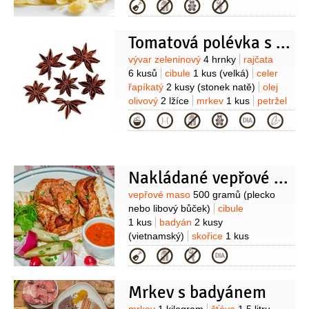
(hvězdy)
jalovec
10 kuliček
tymián
Kategorie
1 svazek
(čerstvý)
Tomatová polévka s badyánem
Suroviny
vývar zeleninový
4 hrnky
rajčata
6 kusů
cibule
1 kus
(velká)
celer
řapíkatý
2 kusy
(stonek natě)
olej
olivový
2 lžíce
mrkev
1 kus
petržel
hladkolistá
1 lžíce
(najemno
Kategorie
pokrájená)
badyán
6 kusů
(celý)
sůl
Nakládané vepřové maso Thit Ngam Nuoc Mam
Suroviny
vepřové maso
500 gramů
(plecko
nebo libový bůček)
cibule
1 kus
badyán
2 kusy
(vietnamský)
skořice
1 kus
(vietnamská)
kardamom
1 kus
sůl
Kategorie
1 lžička
ocet
2 lžíce
(kvasný
lihový)
rybí omáčka
1 lžíce
cukr
Mrkev s badyánem
1 lžíce