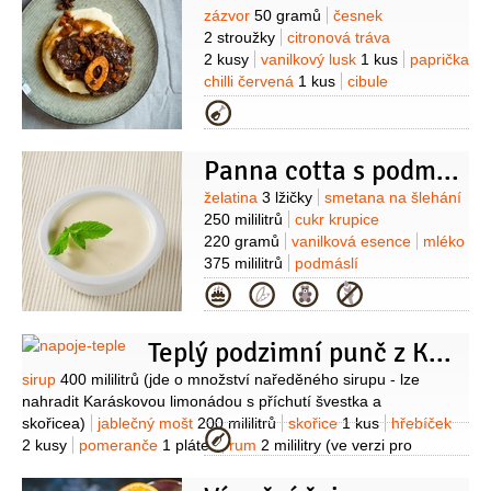
Suroviny
zázvor
50 gramů
česnek
2 stroužky
citronová tráva
2 kusy
vanilkový lusk
1 kus
paprička
chilli červená
1 kus
cibule
1 kus
mrkev
2 kusy
celer řapíkatý
Kategorie
2 stroužky
badyán
2 kusy
Panna cotta s podmáslím
Suroviny
želatina
3 lžičky
smetana na šlehání
250 mililitrů
cukr krupice
220 gramů
vanilková esence
mléko
375 mililitrů
podmáslí
375 mililitrů
ovoce
4 kusy
Kategorie
(hruška)
med
8 lžic
badyán
8 dávek
Teplý podzimní punč z Karáskovy švestkové limonády se skořicí
Suroviny
sirup
400 mililitrů
(jde o množství naředěného sirupu - lze
nahradit Karáskovou limonádou s příchutí švestka a
skořicea)
jablečný mošt
200 mililitrů
skořice
1 kus
hřebíček
Kategorie
2 kusy
pomeranče
1 plátek
rum
2 mililitry
(ve verzi pro
dospělé)
badyán
1 kus
(na ozdobu)