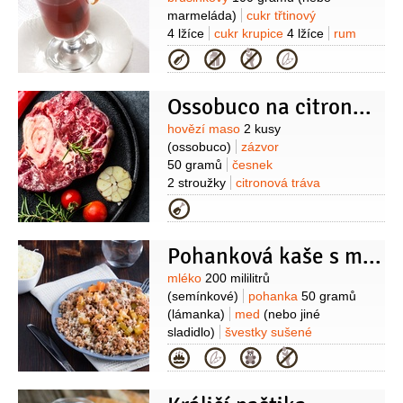
marmeláda)
cukr třtinový
4 lžíce
cukr krupice
4 lžíce
rum
0,4 decilitru
(jamajský)
citron
Kategorie
1/2
kusu
badyán
4 kusy
skořice
2 kusy
pomerančová kůra
4 plátky
Ossobuco na citronové trávě, vanilce a badyánu I
(chemicky neošetřená)
Suroviny
hovězí maso
2 kusy
(ossobuco)
zázvor
50 gramů
česnek
2 stroužky
citronová tráva
2 kusy
vanilkový lusk
1 kus
paprička
Kategorie
chilli červená
1 kus
cibule
1 kus
mrkev
2 kusy
celer řapíkatý
Pohanková kaše s mákem a badyánem
2 snítky
Suroviny
mléko
200 mililitrů
(semínkové)
pohanka
50 gramů
(lámanka)
med
(nebo jiné
sladidlo)
švestky sušené
4 kusy
mák
1 lžíce
Kategorie
(nemletý)
badyán
1 kus
sůl
1 špetka