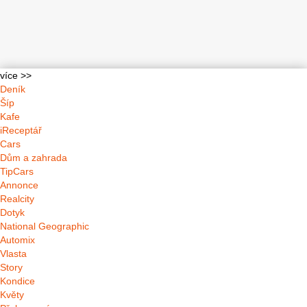
více >>
Deník
Šíp
Kafe
iReceptář
Cars
Dům a zahrada
TipCars
Annonce
Realcity
Dotyk
National Geographic
Automix
Vlasta
Story
Kondice
Květy