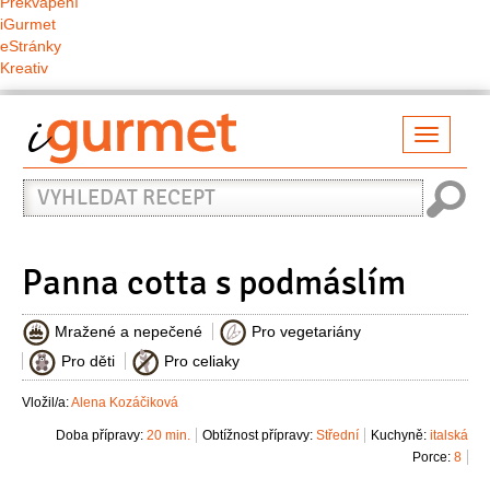
Překvapení
iGurmet
eStránky
Kreativ
Přepno
naviga
Vyhledat
recept
Panna cotta s podmáslím
Mražené a nepečené
Pro vegetariány
Pro děti
Pro celiaky
Vložil/a:
Alena Kozáčiková
Doba přípravy:
20 min.
Obtížnost přípravy:
Střední
Kuchyně:
italská
Porce:
8