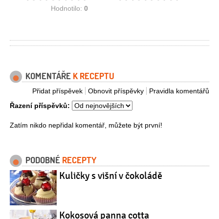
Hodnotilo:
0
KOMENTÁŘE
K RECEPTU
Přidat příspěvek
Obnovit příspěvky
Pravidla komentářů
Řazení příspěvků:
Zatím nikdo nepřidal komentář, můžete být první!
PODOBNÉ
RECEPTY
Kuličky s višní v čokoládě
Kokosová panna cotta