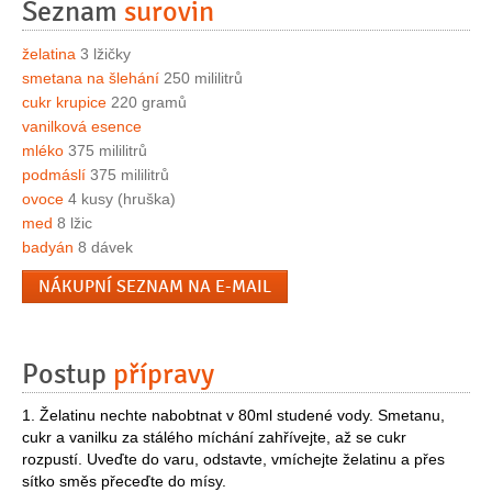
Seznam
surovin
želatina
3 lžičky
smetana na šlehání
250 mililitrů
cukr krupice
220 gramů
vanilková esence
mléko
375 mililitrů
podmáslí
375 mililitrů
ovoce
4 kusy (hruška)
med
8 lžic
badyán
8 dávek
NÁKUPNÍ SEZNAM NA E-MAIL
Postup
přípravy
1. Želatinu nechte nabobtnat v 80ml studené vody. Smetanu,
cukr a vanilku za stálého míchání zahřívejte, až se cukr
rozpustí. Uveďte do varu, odstavte, vmíchejte želatinu a přes
sítko směs přeceďte do mísy.