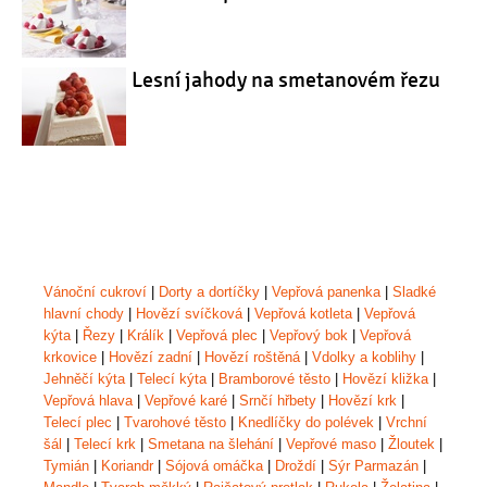
Lesní jahody na smetanovém řezu
Vánoční cukroví
|
Dorty a dortíčky
|
Vepřová panenka
|
Sladké
hlavní chody
|
Hovězí svíčková
|
Vepřová kotleta
|
Vepřová
kýta
|
Řezy
|
Králík
|
Vepřová plec
|
Vepřový bok
|
Vepřová
krkovice
|
Hovězí zadní
|
Hovězí roštěná
|
Vdolky a koblihy
|
Jehněčí kýta
|
Telecí kýta
|
Bramborové těsto
|
Hovězí kližka
|
Vepřová hlava
|
Vepřové karé
|
Srnčí hřbety
|
Hovězí krk
|
Telecí plec
|
Tvarohové těsto
|
Knedlíčky do polévek
|
Vrchní
šál
|
Telecí krk
|
Smetana na šlehání
|
Vepřové maso
|
Žloutek
|
Tymián
|
Koriandr
|
Sójová omáčka
|
Droždí
|
Sýr Parmazán
|