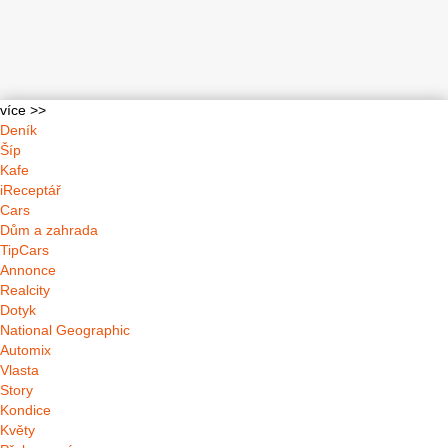
více >>
Deník
Šíp
Kafe
iReceptář
Cars
Dům a zahrada
TipCars
Annonce
Realcity
Dotyk
National Geographic
Automix
Vlasta
Story
Kondice
Květy