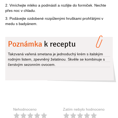
2. Vmíchejte mléko a podmáslí a rozlijte do formiček. Nechte
přes noc v chladu.
3. Podávejte ozdobené rozpůlenými hruškami prohřátými v
medu s badyánem.
Poznámka
k receptu
Takzvaná vařená smetana je jednoduchý krém s italským
rodným listem, zpevněný želatinou. Skvěle se kombinuje s
čerstvým sezonním ovocem.
Nehodnoceno
Zatím nebylo hodnoceno