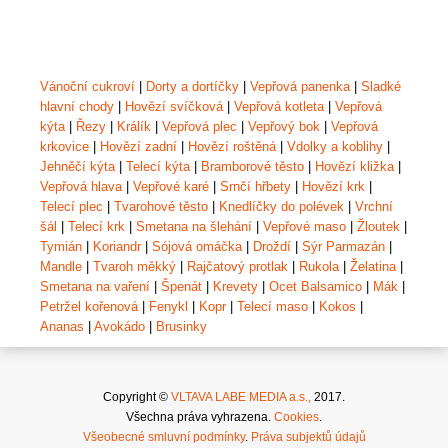
Vánoční cukroví
|
Dorty a dortíčky
|
Vepřová panenka
|
Sladké
hlavní chody
|
Hovězí svíčková
|
Vepřová kotleta
|
Vepřová
kýta
|
Řezy
|
Králík
|
Vepřová plec
|
Vepřový bok
|
Vepřová
krkovice
|
Hovězí zadní
|
Hovězí roštěná
|
Vdolky a koblihy
|
Jehněčí kýta
|
Telecí kýta
|
Bramborové těsto
|
Hovězí kližka
|
Vepřová hlava
|
Vepřové karé
|
Srnčí hřbety
|
Hovězí krk
|
Telecí plec
|
Tvarohové těsto
|
Knedlíčky do polévek
|
Vrchní
šál
|
Telecí krk
|
Smetana na šlehání
|
Vepřové maso
|
Žloutek
|
Tymián
|
Koriandr
|
Sójová omáčka
|
Droždí
|
Sýr Parmazán
|
Mandle
|
Tvaroh měkký
|
Rajčatový protlak
|
Rukola
|
Želatina
|
Smetana na vaření
|
Špenát
|
Krevety
|
Ocet Balsamico
|
Mák
|
Petržel kořenová
|
Fenykl
|
Kopr
|
Telecí maso
|
Kokos
|
Ananas
|
Avokádo
|
Brusinky
Copyright ©
VLTAVA LABE MEDIA a.s.,
2017.
Všechna práva vyhrazena.
Cookies
.
Všeobecné smluvní podmínky
.
Práva subjektů údajů