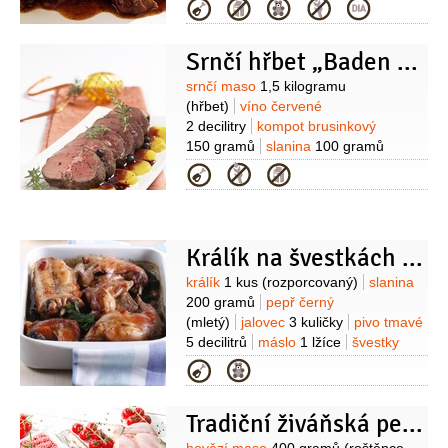
100 gramů
marmeláda
70 gramů
Kategorie
(brusinková)
čokoláda hořká
100 gramů
cibule šalotka
Srnčí hřbet „Baden – Baden“
1 kus
špenát
400 gramů
(čerstvý
listový)
Suroviny
srnčí maso
1,5 kilogramu
(hřbet)
víno červené
2 decilitry
kompot brusinkový
150 gramů
slanina
100 gramů
(plátky)
ananas
4 plátky
broskve
Kategorie
2 kusy
(nebo hrušky,
rozpůlené)
jalovec
(několik
kuliček)
pepř
(mletý)
sůl
Králík na švestkách a černém pivu
Suroviny
králík
1 kus
(rozporcovaný)
slanina
200 gramů
pepř černý
(mletý)
jalovec
3 kuličky
pivo tmavé
5 decilitrů
máslo
1 lžíce
švestky
sušené
200 gramů
petržel
Kategorie
hladkolistá
Tradiční živáňská pečeně