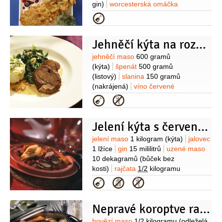
Parmezán
ředkvičky
gin)
worcesterská omáčka
2 lžíce
cukr
1 lžíce
máslo
Kategorie
1 lžíce
jalovec
1 snítka
mouka
pšeničná hladká
1 lžička
olej
Jehněčí kýta na rozmarýnu se špenátem
Suroviny
jehněčí maso
600 gramů
(kýta)
špenát
500 gramů
(listový)
slanina
150 gramů
(nakrájená)
víno červené
2 decilitry
cibule
1 kus
Kategorie
(větší)
česnek
5 stroužků
jalovec
5 kuliček
rozmarýn
pepř
(mletý)
Na
Jelení kýta s červenou omáčkou
šťouchané brambory:
brambory
500 gramů
(oloupané, uvařené
Suroviny
jelení maso
1 kilogram
(kýta)
jalovec
doměkka)
máslo
50 gramů
pórek
1 lžíce
gin
15 mililitrů
uzené maso
1/2
kusu
smetana
1/2
decilitru
pepř
10 dekagramů
(bůček bez
(mletý)
sůl
kosti)
rajčata
1/2
kilogramu
(drcených, nebo loupaných )
mrkev
Kategorie
1 kus
sůl
Nepravé koroptve rady Vacátka
hovězí maso
1/2
kilogramu
(odleželá