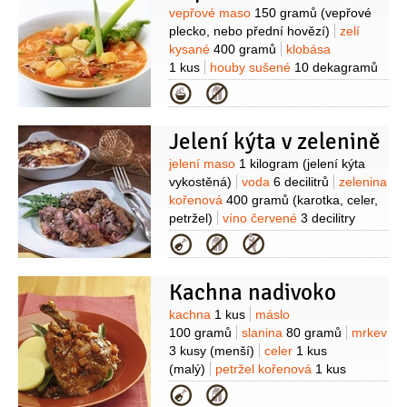
Suroviny
vepřové maso
150 gramů
(vepřové
plecko, nebo přední hovězí)
zelí
kysané
400 gramů
klobása
1 kus
houby sušené
10 dekagramů
(nebo mražené)
sádlo
Kategorie
1 lžíce
jalovec
bobkový list
pepř
černý
(celý)
paprika červená
(mletá)
Jelení kýta v zelenině
Suroviny
jelení maso
1 kilogram
(jelení kýta
vykostěná)
voda
6 decilitrů
zelenina
kořenová
400 gramů
(karotka, celer,
petržel)
víno červené
3 decilitry
(suché)
ocet
2 decilitry
(8%)
cibule
Kategorie
2 kusy
slanina anglická
80 gramů
máslo
40 gramů
olej
Kachna nadivoko
3 lžíce
Suroviny
kachna
1 kus
máslo
100 gramů
slanina
80 gramů
mrkev
3 kusy
(menší)
celer
1 kus
(malý)
petržel kořenová
1 kus
(malá)
cibule
1 kus
mouka pšeničná
Kategorie
hladká
50 gramů
víno červené