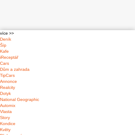
více >>
Deník
Šíp
Kafe
iReceptář
Cars
Dům a zahrada
TipCars
Annonce
Realcity
Dotyk
National Geographic
Automix
Vlasta
Story
Kondice
Květy