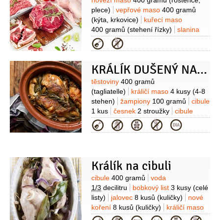
Suroviny
hovězí maso
400 gramů
(roštěnce,
plece)
vepřové maso
400 gramů
(kýta, krkovice)
kuřecí maso
400 gramů
(stehení řízky)
slanina
300 gramů
paprika
500 gramů
Kategorie
(slovenských)
cibule
4 kusy
bobkový list
4 kusy
nové
KRÁLÍK DUŠENÝ NA BYLINKÁCH
koření
7 kuliček
jalovec
4 kuličky
Marináda:
olej
250 mililitrů
česnek
Suroviny
těstoviny
400 gramů
2 stroužky
hořčice plnotučná
(tagliatelle)
králičí maso
4 kusy
(4-8
2 lžíce
paprika sladká
stehen)
žampiony
100 gramů
cibule
1 lžička
koření chilli
1/2
lžičky
1 kus
česnek
2 stroužky
cibule
Doplňky:
okurka nakládačka
šalotka
8 kusů
(malá)
vývar
Kategorie
4 kusy
feferony
4 kusy
bylinkový
400 mililitrů
tymián
2 snítky
(čerstvý)
petržel hladkolistá
1 hrst
Bylinkový vývar:
voda
1 litr
estragon
2 snítky
(čerstvý)
bobkový list
Králík na cibuli
2 kusy
tymián
1 svazek
Suroviny
cibule
400 gramů
voda
(čerstvý)
jalovec
6 kusů
víno bílé
1/3
decilitru
bobkový list
3 kusy
(celé
500 mililitrů
listy)
jalovec
8 kusů
(kuličky)
nové
koření
8 kusů
(kuličky)
králičí maso
4 kusy
(stehna/porce)
ocet