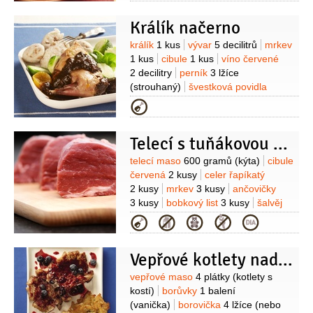
1 sklenice
(dobré)
Králík načerno
Suroviny
králík
1 kus
vývar
5 decilitrů
mrkev
1 kus
cibule
1 kus
víno červené
2 decilitry
perník
3 lžíce
(strouhaný)
švestková povidla
1 lžíce
mouka pšeničná hladká
Kategorie
1 lžíce
máslo
1 lžíce
Telecí s tuňákovou omáčkou
Suroviny
telecí maso
600 gramů
(kýta)
cibule
červená
2 kusy
celer řapíkatý
2 kusy
mrkev
3 kusy
ančovičky
3 kusy
bobkový list
3 kusy
šalvěj
1 snítka
(čerstvá)
jalovec
Kategorie
3 kuličky
hřebíček
2 kusy
Na
omáčku:
tuňák v oleji
Vepřové kotlety nadivoko
300 gramů
vejce
4 kusy
kapary
1 hrst
šťáva citronová
(z 1
Suroviny
vepřové maso
4 plátky
(kotlety s
citronu)
sůl
K podávání:
kostí)
borůvky
1 balení
kapary
rukola
sýr
(vanička)
borovička
4 lžíce
(nebo