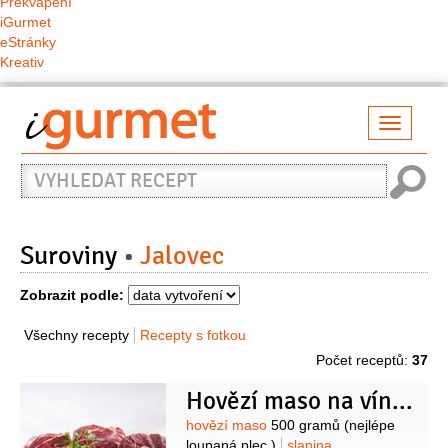
Překvapení
iGurmet
eStránky
Kreativ
Přepno
naviga
Vyhledat
recept
Suroviny
Jalovec
Zobrazit podle:
Všechny recepty
Recepty s fotkou
Počet receptů:
37
Hovězí maso na víně a mléce
Suroviny
hovězí maso
500 gramů
(nejlépe
loupaná plec )
slanina