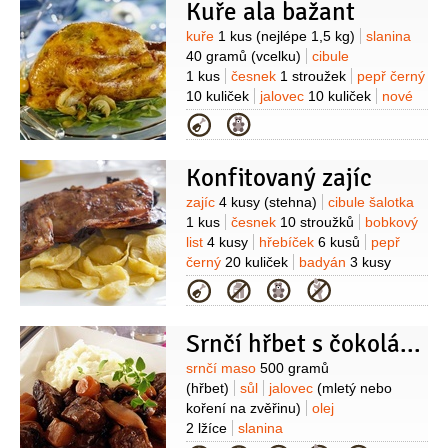
Kuře ala bažant
Suroviny
kuře
1 kus
(nejlépe 1,5 kg)
slanina
40 gramů
(vcelku)
cibule
1 kus
česnek
1 stroužek
pepř černý
10 kuliček
jalovec
10 kuliček
nové
koření
10 kuliček
bobkový list
Kategorie
3 listy
sůl
Konfitovaný zajíc
Suroviny
zajíc
4 kusy
(stehna)
cibule šalotka
1 kus
česnek
10 stroužků
bobkový
list
4 kusy
hřebíček
6 kusů
pepř
černý
20 kuliček
badyán
3 kusy
(hvězdy)
jalovec
10 kuliček
tymián
Kategorie
1 svazek
(čerstvý)
Srnčí hřbet s čokoládovou omáčkou
Suroviny
srnčí maso
500 gramů
(hřbet)
sůl
jalovec
(mletý nebo
koření na zvěřinu)
olej
2 lžíce
slanina