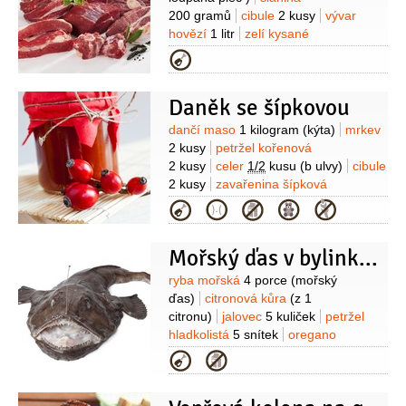
200 gramů
cibule
2 kusy
vývar
hovězí
1 litr
zelí kysané
1 kilogram
mouka
2 lžíce
ocet
Kategorie
2 lžíce
cukr
2 lžíce
jalovec
6 kuliček
Daněk se šípkovou
Suroviny
dančí maso
1 kilogram
(kýta)
mrkev
2 kusy
petržel kořenová
2 kusy
celer
1/2
kusu
(b ulvy)
cibule
2 kusy
zavařenina šípková
150 mililitrů
cukr
1 lžíce
ocet
Kategorie
3 lžíce
víno červené
200 mililitrů
Mořský ďas v bylinkové krustě
Suroviny
ryba mořská
4 porce
(mořský
ďas)
citronová kůra
(z 1
citronu)
jalovec
5 kuliček
petržel
hladkolistá
5 snítek
oregano
5 snítek
česnek
Kategorie
1 stroužek
strouhanka
(z čerstvého
chleba)
olej olivový
(na