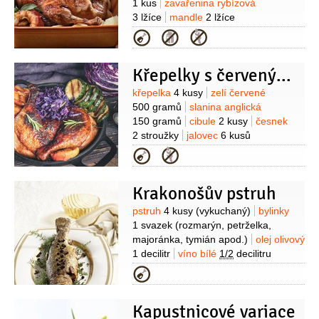
1 kus
zavařenina rybízová
(čerstvý)
3 lžíce
mandle
2 lžíce
(loupané)
med
2 lžíce
ocet jablečný
Kategorie
1 lžíce
šalvěj
2 snítky
Křepelky s červeným zelím
Suroviny
křepelka
4 kusy
zelí červené
500 gramů
slanina anglická
150 gramů
cibule
2 kusy
česnek
2 stroužky
jalovec
6 kusů
(kuliček)
víno červené
Kategorie
275 mililitrů
cukr
2 lžíce
máslo
5 lžic
Krakonošův pstruh
Suroviny
pstruh
4 kusy
(vykuchaný)
bylinky
1 svazek
(rozmarýn, petrželka,
majoránka, tymián apod.)
olej olivový
1 decilitr
víno bílé
1/2
decilitru
(sladké)
šťáva citronová
Kategorie
1,5 lžíce
jalovec
1 lžíce
(kuličky)
borovička
(nebo gin,
Kapustnicové variace
troška)
pepř bílý
(mletý)
sůl