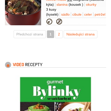
Suroviny
kýta)
slanina
(kousek )
okurky
3 kusy
(kyselé)
sádlo
cibule
celer
petržel
kořenová
mrkev
sůl
Kategorie
Předchozí strana
1
2
Následující strana
VIDEO
RECEPTY