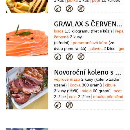
1 kus
jablka
1 kus
pepř
10 kuliček
(celý)
jalovec
4 kuličky
Kategorie
(celý)
bobkový list
2 listy
tymián
2 špetky
(sušený)
GRAVLAX S ČERVENOU ŘEPOU A GINEM
Suroviny
losos
1,3 kilogramu
(filet s kůží)
řepa
červená
2 kusy
(střední)
pomerančová kůra
(ze
dvou pomerančů)
jalovec
2 lžíce
gin
50 mililitrů
cukr krupice
Kategorie
100 gramů
sůl
150 gramů
Nakládané okurky:
okurka salátová
Novoroční koleno s čočkou
1 kus
ocet vinný
50 mililitrů
(bílý)
voda
150 mililitrů
cukr krupice
Suroviny
vepřové maso
2 kusy
(koleno zadní
50 gramů
koriandr
1 lžička
uzené)
čočka
300 gramů
cibule
(celý)
pepř
1 lžička
(celý)
bobkový
3 kusy
(větší)
sádlo
60 gramů
ocet
list
1 kus
kopr
1 hrst
sůl
1 lžička
2 lžíce
cukr
2 lžíce
mouka pšeničná
polohrubá
1 lžíce
jalovec
4 kuličky
Kategorie
(celý)
hřebíček
3 kusy
(celý)