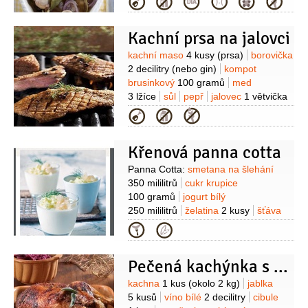
Kategorie
Balsamico
1/3
decilitru
sůl
3 špetky
Kachní prsa na jalovci
Suroviny
kachní maso
4 kusy
(prsa)
borovička
2 decilitry
(nebo gin)
kompot
brusinkový
100 gramů
med
3 lžíce
sůl
pepř
jalovec
1 větvička
(celý)
jalovec
1 lžíce
(kuličky)
Kategorie
Křenová panna cotta
Suroviny
Panna Cotta:
smetana na šlehání
350 mililitrů
cukr krupice
100 gramů
jogurt bílý
250 mililitrů
želatina
2 kusy
šťáva
limetková
(z jedné limetky)
křen
Kategorie
1 lžíce
(strouhaný)
Jablka:
jablka
2 kusy
(Granny Smith)
voda
Pečená kachýnka s rybízovými jablky
100 mililitrů
cukr
50 gramů
(krupice)
Granita:
džus jablečný
Suroviny
kachna
1 kus
(okolo 2 kg)
jablka
250 mililitrů
cukr krupice
5 kusů
víno bílé
2 decilitry
cibule
40 gramů
jalovec
4 kuličky
kopr