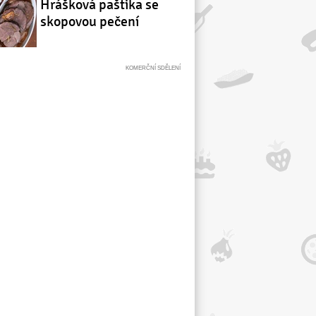
Hrášková paštika se
skopovou pečení