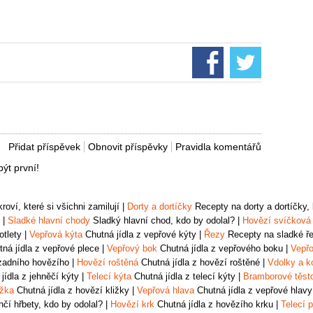
Přidat příspěvek
Obnovit příspěvky
Pravidla komentářů
ýt první!
oví, které si všichni zamilují
|
Dorty a dortíčky
Recepty na dorty a dortíčky, k
|
Sladké hlavní chody
Sladký hlavní chod, kdo by odolal?
|
Hovězí svíčková
otlety
|
Vepřová kýta
Chutná jídla z vepřové kýty
|
Řezy
Recepty na sladké řez
ná jídla z vepřové plece
|
Vepřový bok
Chutná jídla z vepřového boku
|
Vepřo
zadního hovězího
|
Hovězí roštěná
Chutná jídla z hovězí roštěné
|
Vdolky a k
jídla z jehněčí kýty
|
Telecí kýta
Chutná jídla z telecí kýty
|
Bramborové těst
ižka
Chutná jídla z hovězí kližky
|
Vepřová hlava
Chutná jídla z vepřové hlavy
čí hřbety, kdo by odolal?
|
Hovězí krk
Chutná jídla z hovězího krku
|
Telecí p