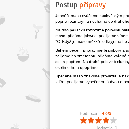
Postup
přípravy
Jehněčí maso svážeme kuchyňským prová
pepř a rozmarýn a necháme do druhého 
Na dno pekáčku rozložíme polovinu nakrá
maso, přidáme jalovec, podlijeme vínem
°C. Když je maso měkké, odkryjeme ho 
Během pečení připravíme brambory a šp
zalijeme ho smetanou, přidáme vařené
solí a pepřem. Na druhé polovině slanin
osolíme ho a opepříme.
Upečené maso zbavíme provázku a nakrá
talíře, podlijeme vypečenou šťávou a 
Hodnocení:
4,0
/5
Hodnotilo:
1