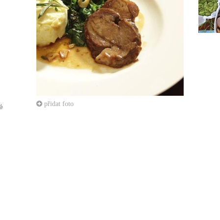
přidat foto
é