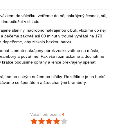
zkem do válečku, vetřeme do něj nakrájený česnek, sůl,
dne odležet v chladu.
jené slaniny, nadrobno nakrájenou cibuli, vložíme do něj
 a pečeme zakryté asi 60 minut v troubě vyhřáté na 170
a dopečeme, aby získalo hezkou barvu.
enát. Jemně nakrájený pórek zesklovatíme na másle,
 brambory a povaříme. Pak vše rozmačkáme a dochutíme
y krátce podusíme opraný a lehce překrájený špenát,
jíme ho ostrým nožem na plátky. Rozdělíme je na horké
podáváme se špenátem a šťouchanými brambory.
Vaše hodnocení:
4