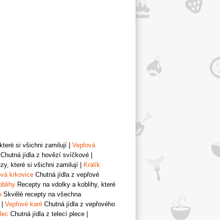
teré si všichni zamilují
|
Vepřová
Chutná jídla z hovězí svíčkové
|
y, které si všichni zamilují
|
Králík
vá krkovice
Chutná jídla z vepřové
oblihy
Recepty na vdolky a koblihy, které
o
Skvělé recepty na všechna
|
Vepřové karé
Chutná jídla z vepřového
lec
Chutná jídla z telecí plece
|