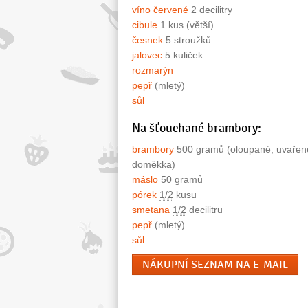
víno červené
2 decilitry
cibule
1 kus (větší)
česnek
5 stroužků
jalovec
5 kuliček
rozmarýn
pepř
(mletý)
sůl
Na šťouchané brambory:
brambory
500 gramů (oloupané, uvařen
doměkka)
máslo
50 gramů
pórek
1/2
kusu
smetana
1/2
decilitru
pepř
(mletý)
sůl
NÁKUPNÍ SEZNAM NA E-MAIL