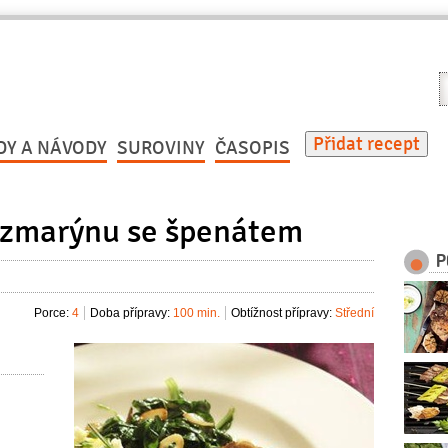
V
r
Přidat recept
DY A NÁVODY
SUROVINY
ČASOPIS
rozmarýnu se špenátem
P
Porce:
4
Doba přípravy:
100 min.
Obtížnost přípravy:
Střední