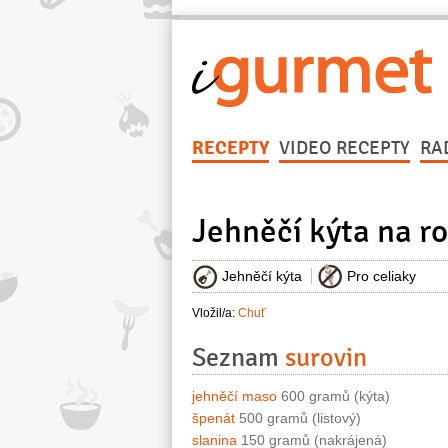
RECEPTY
VIDEO RECEPTY
RA
Jehněčí kýta na 
Jehněčí kýta
Pro celiaky
Vložil/a:
Chuť
Seznam
surovin
jehněčí maso
600 gramů (kýta)
špenát
500 gramů (listový)
slanina
150 gramů (nakrájená)