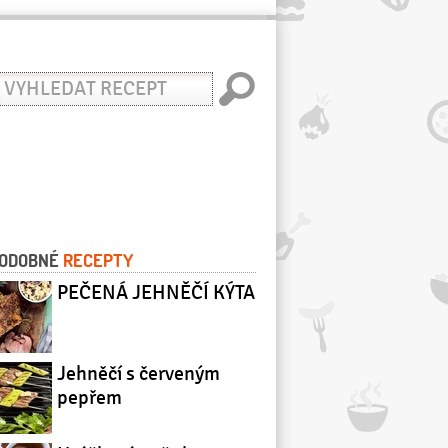
yhledat
ecept
ODOBNÉ
RECEPTY
PEČENÁ JEHNĚČÍ KÝTA
Jehněčí s červeným
pepřem