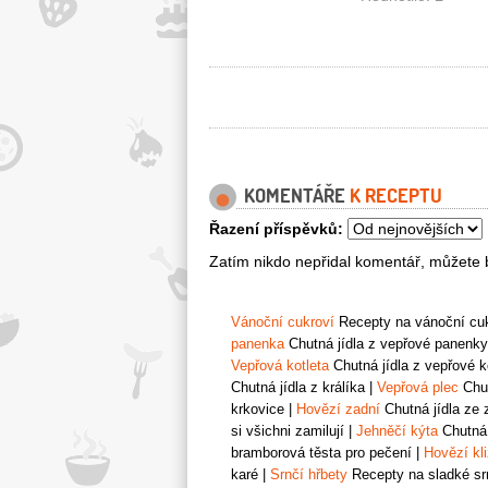
KOMENTÁŘE
K RECEPTU
Řazení příspěvků:
Zatím nikdo nepřidal komentář, můžete b
Vánoční cukroví
Recepty na vánoční cukr
panenka
Chutná jídla z vepřové panenky
Vepřová kotleta
Chutná jídla z vepřové k
Chutná jídla z králíka
|
Vepřová plec
Chut
krkovice
|
Hovězí zadní
Chutná jídla ze 
si všichni zamilují
|
Jehněčí kýta
Chutná 
bramborová těsta pro pečení
|
Hovězí kl
karé
|
Srnčí hřbety
Recepty na sladké srn