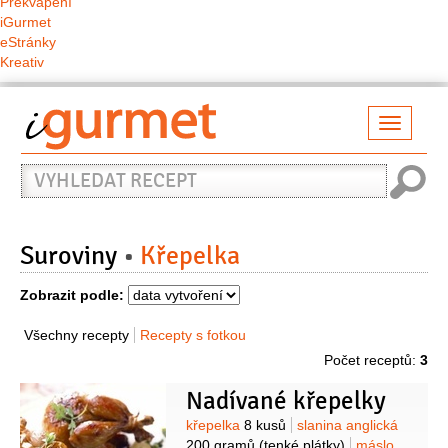
Překvapení
iGurmet
eStránky
Kreativ
Přepno
naviga
Vyhledat
recept
Suroviny
Křepelka
Zobrazit podle:
Všechny recepty
Recepty s fotkou
Počet receptů:
3
Nadívané křepelky
Suroviny
křepelka
8 kusů
slanina anglická
200 gramů
(tenké plátky)
máslo