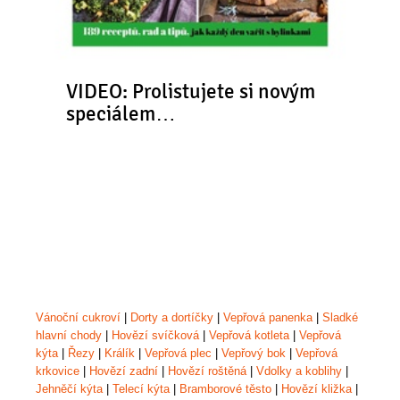
VIDEO: Prolistujete si novým
speciálem…
Vánoční cukroví
|
Dorty a dortíčky
|
Vepřová panenka
|
Sladké
hlavní chody
|
Hovězí svíčková
|
Vepřová kotleta
|
Vepřová
kýta
|
Řezy
|
Králík
|
Vepřová plec
|
Vepřový bok
|
Vepřová
krkovice
|
Hovězí zadní
|
Hovězí roštěná
|
Vdolky a koblihy
|
Jehněčí kýta
|
Telecí kýta
|
Bramborové těsto
|
Hovězí kližka
|