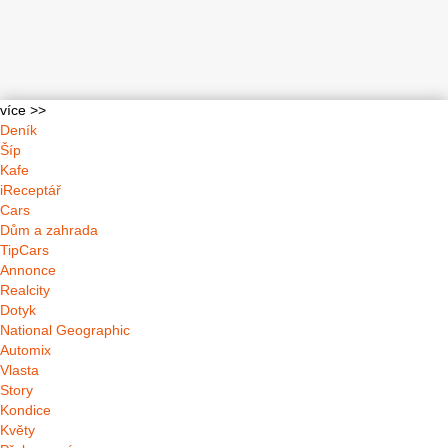
více >>
Deník
Šíp
Kafe
iReceptář
Cars
Dům a zahrada
TipCars
Annonce
Realcity
Dotyk
National Geographic
Automix
Vlasta
Story
Kondice
Květy