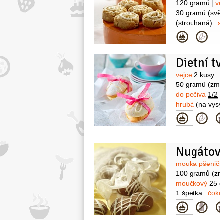
120 gramů
v
30 gramů
(svě
(strouhaná)
Kategor
Dietní t
Surovin
vejce
2 kusy
50 gramů
(zm
do pečiva
1/2
hrubá
(na vys
Kategor
Nugátov
Surovin
mouka pšenič
100 gramů
(z
moučkový
25
1 špetka
čok
Kategor