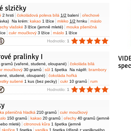
 slzičky
y
ké
2 hrsti
čokoládová poleva bílá
1/2
balení
ořechové
ávka)
Na krém:
kakao
1 lžíce
mléko
1/2
hrnku
máslo
echy vlašské
3 lžíce
(jemně mleté)
mouka pšeničná
žíce
cukr moučkový
3 lžíce
máslo
1 lžíce
ie
Hodnotilo:
1
vé pralinky I
VIDE
y
 gramů
(vařené, studené, oloupané)
čokoláda bílá
spe
kr moučkový
30 gramů
sůl
1 špetka
Na náplň:
brambory
řené, studené, oloupané)
čokoláda hořká
estky sušené
1 kus
(bez pecky)
cukr
10 gramů
rum
okončení:
čokoládová poleva tmavá
50 gramů
čokoládová
ie
Hodnotilo:
1
 gramů
ky
y
ka pšeničná hladká
210 gramů
cukr moučkový
slo
150 gramů
kakao
20 gramů
ořechy
40 gramů
(jemně
nebo mleté)
citronová kůra
1 špetka
(jemně
skořice
1 špetka
vanilka
1 špetka
(dřeně z vanilkového