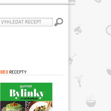
yhledat
ecept
IDEO
RECEPTY