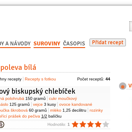
V
r
Přidat recept
DY A NÁVODY
SUROVINY
ČASOPIS
poleva bílá
hny recepty
Recepty s fotkou
Počet receptů:
44
V
ový biskupský chlebíček
y
ná polohrubá
150 gramů
cukr moučkový
áslo
125 gramů
vejce
3 kusy
ovoce kandované
učka škrobová
60 gramů
mléko
1,25 decilitru
rozinky
přící prášek do pečiva
1/2
balíčku
ie
Hodnotilo:
1