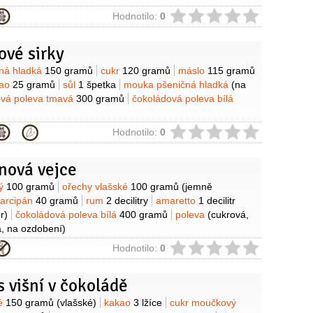
ie
Hodnotilo:
0
ové sirky
y
ná hladká
150 gramů
cukr
120 gramů
máslo
115 gramů
kao
25 gramů
sůl
1 špetka
mouka pšeničná hladká
(na
ová poleva tmavá
300 gramů
čokoládová poleva bílá
ie
Hodnotilo:
0
nová vejce
y
vý
100 gramů
ořechy vlašské
100 gramů
(jemně
arcipán
40 gramů
rum
2 decilitry
amaretto
1 decilitr
r)
čokoládová poleva bílá
400 gramů
poleva
(cukrová,
, na ozdobení)
ie
Hodnotilo:
0
s višní v čokoládě
y
ké
150 gramů
(vlašské)
kakao
3 lžíce
cukr moučkový