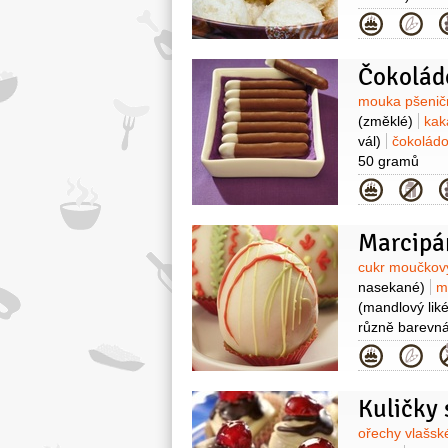
Kategor
Čokolád
Surovin
mouka pšenič
(změklé)
ka
vál)
čokolád
50 gramů
Kategor
Marcipá
Surovin
cukr moučko
nasekané)
m
(mandlový liké
různě barevná
Kategor
Kuličky 
Surovin
ořechy vlašs