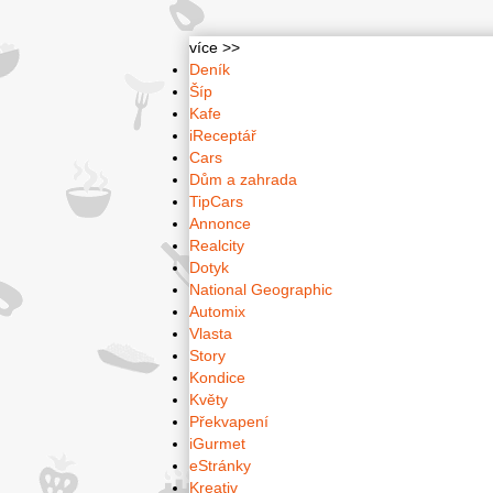
více >>
Deník
Šíp
Kafe
iReceptář
Cars
Dům a zahrada
TipCars
Annonce
Realcity
Dotyk
National Geographic
Automix
Vlasta
Story
Kondice
Květy
Překvapení
iGurmet
eStránky
Kreativ