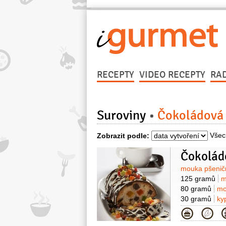
RECEPTY
VIDEO RECEPTY
RA
Suroviny
Čokoládová 
Všec
Zobrazit podle:
Čokolád
Surovin
mouka pšenič
125 gramů
m
80 gramů
mo
30 gramů
ky
Kategor