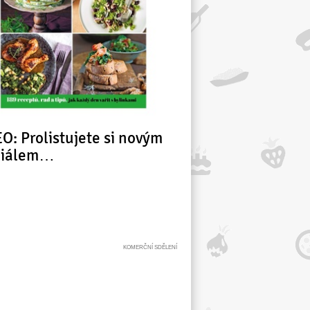
O: Prolistujete si novým
ciálem…