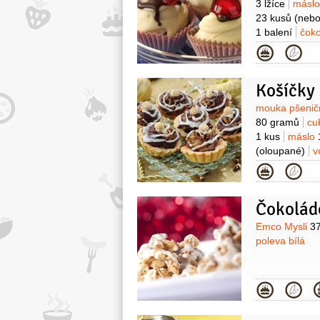
3 lžíce
másl
23 kusů
(nebo
1 balení
čok
Kategor
Surovin
mouka pšenič
80 gramů
cu
1 kus
máslo
(oloupané)
v
40 gramů
m
Kategor
ozdobu:
čokol
1 balení
ořec
Čokolád
Surovin
Emco Mysli
3
poleva bílá
Kategor