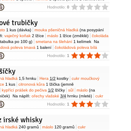
kolik kapek vanilkového aroma)
Na ozdobení:
čokoládová
ie
Hodnotilo:
0
čokoládová poleva bílá
cukrářské zdobení
(malé stříbrné
cukrové vločky)
Kromě toho:
mouka pšeničná hladká
(na
ové trubičky
áda
(malinová, na slepení)
y
ěsto
1 kus
(dávka)
mouka pšeničná hladká
(na posypání
ň:
vaječný koňak
2 lžíce
máslo
1 lžíce
(změklé)
čokoláda
(tabulka po 100 g)
smetana na šlehání
1 kelímek
Na
ádová poleva tmavá
1 balení
čokoládová poleva bílá
ie
Hodnotilo:
1
šíčky
y
ná hladká
1,5 hrnku
Hera
1/2
kostky
cukr moučkový
jce
1 kus
citronová kůra
1 lžička
(jemně
kypřící prášek do pečiva
1/2
lžičky
sůl
máslo
(na
iček)
Na náplň:
ořechy vlašské
3/4
hrnku
(mleté)
cukr
hrnku
rum hnědý - tuzemský
4 lžíce
zavařenina
ie
Hodnotilo:
1
lžíce
(meruňková)
cukr vanilkový
1 balení
piškotové
ička
Na ozdobení:
čokoládová poleva bílá
3/4
hrnku
 irské whisky
čokoládová poleva tmavá
4 lžíce
(rozpuštěná)
ořechy
sů
(poloviny)
y
ná hladká
240 gramů
máslo
120 gramů
cukr