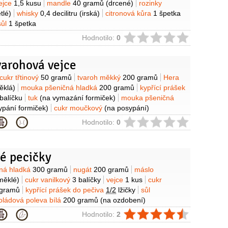
ejce
1,5 kusu
mandle
40 gramů
(drcené)
rozinky
tlé)
whisky
0,4 decilitru
(irská)
citronová kůra
1 špetka
sůl
1 špetka
ie
Hodnotilo:
0
varohová vejce
y
cukr třtinový
50 gramů
tvaroh měkký
200 gramů
Hera
ěklá)
mouka pšeničná hladká
200 gramů
kypřící prášek
balíčku
tuk
(na vymazání formiček)
mouka pšeničná
ypání formiček)
cukr moučkový
(na posypání)
ie
Hodnotilo:
0
é pecičky
y
ná hladká
300 gramů
nugát
200 gramů
máslo
měklé)
cukr vanilkový
3 balíčky
vejce
1 kus
cukr
 gramů
kypřící prášek do pečiva
1/2
lžičky
sůl
oládová poleva bílá
200 gramů
(na ozdobení)
ie
Hodnotilo:
2