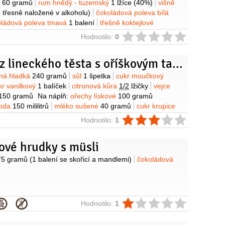
o
60 gramů
rum hnědý - tuzemský
1 lžíce
(40%)
višně
 třesně naložené v alkoholu)
čokoládová poleva bílá
oládová poleva tmavá
1 balení
třešně koktejlové
ie
Hodnotilo:
0
Košíčky z lineckého těsta s oříškovým tajemstvím
y
ná hladká
240 gramů
sůl
1 špetka
cukr moučkový
kr vanilkový
1 balíček
citronová kůra
1/2
lžičky
vejce
150 gramů
Na náplň:
ořechy lískové
100 gramů
oda
150 mililitrů
mléko sušené
40 gramů
cukr krupice
ed
2 lžíce
rum
50 mililitrů
piškoty
100 gramů
(drcené)
Na
ie
Hodnotilo:
1
ádová poleva bílá
1 balení
čokoládová poleva tmavá
hy lískové
1 hrst
ové hrudky s müsli
y
75 gramů
(1 balení se skořicí a mandlemi)
čokoládová
ie
Hodnotilo:
1