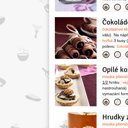
lusku nebo ně
Kategor
poleva tmavá
perličky nebo 
Čokolád
vál)
marmel
Surovin
čokoládové t
válu)
Na nápl
hořká
3 kusy
polevu:
čokol
1 balení
Kategor
Opilé ko
Surovin
mouka pšenič
1/2
hrnku
ve
nastrouhaná)
vymazání form
moučkový
3/4
Kategor
meruňková
3 
drobečky
1 lž
Hrudky z
(rozpuštěná)
vlašské
20 ku
Surovin
mouka pšenič