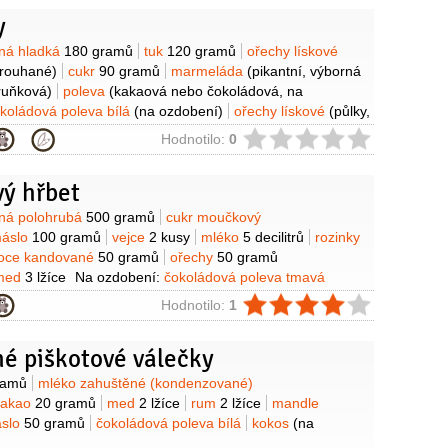
y
y
ná hladká
180 gramů
tuk
120 gramů
ořechy lískové
trouhané)
cukr
90 gramů
marmeláda
(pikantní, výborná
ruňková)
poleva
(kakaová nebo čokoládová, na
koládová poleva bílá
(na ozdobení)
ořechy lískové
(půlky,
ie
Hodnotilo:
0
vý hřbet
y
ná polohrubá
500 gramů
cukr moučkový
áslo
100 gramů
vejce
2 kusy
mléko
5 decilitrů
rozinky
oce kandované
50 gramů
ořechy
50 gramů
med
3 lžíce
Na ozdobení:
čokoládová poleva tmavá
armeláda
60 gramů
(červená - rybízová, linecká,
ie
Hodnotilo:
1
čokoládová poleva bílá
50 gramů
é piškotové válečky
y
ramů
mléko zahuštěné (kondenzované)
kakao
20 gramů
med
2 lžíce
rum
2 lžíce
mandle
slo
50 gramů
čokoládová poleva bílá
kokos
(na