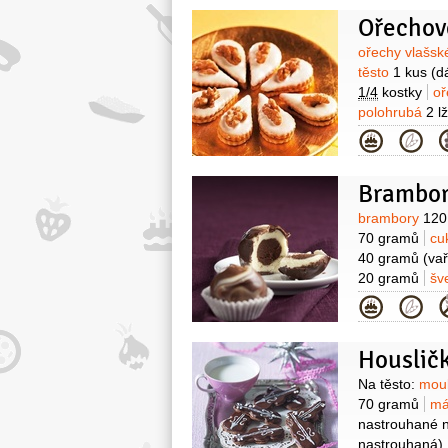
Ořechové
Surovin
ořechy vlašs
těsto
1 kus
(d
1/4
kostky
oř
polohrubá
2 l
Kategor
Bramboro
Surovin
brambory
120
70 gramů
cu
40 gramů
(va
20 gramů
šv
1 lžička
Na d
Kategor
poleva bílá
30
Houslič
Surovin
Na těsto:
mou
70 gramů
má
nastrouhané 
nastrouhaná)