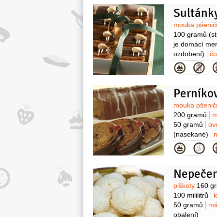
Sultánk
Surovin
mouka pšenič
100 gramů
(s
je domácí me
ozdobení)
čo
na ozdobení)
Kategor
Perníko
Surovin
mouka pšenič
200 gramů
m
50 gramů
ov
(nasekané)
160 gramů
m
Kategor
malinová...)
Nepečen
Surovin
piškoty
160 g
100 mililitrů
50 gramů
má
obalení)