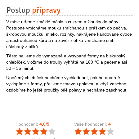
Postup
přípravy
V míse utřeme změklé máslo s cukrem a žloutky do pěny.
Postupně vmícháme mouku smíchanou s práškem do pečiva,
škrobovou moučku, mléko, rozinky, nakrájené kandované ovoce
a nastrouhanou kůru a na závěr zlehka vmícháme sníh
ušlehaný z bílků.
Těsto nalijeme do vymazané a vysypané formy na biskupský
chlebíček, vložíme do trouby vyhřáté na 180 °C a pečeme asi
30 – 35 minut.
Upečený chlebíček necháme vychladnout, pak ho opatrně
vyklopíme z formy, přelijeme tmavou polevou a když zaschne,
ozdobíme ho ještě proužky bílé polevy a necháme zaschnout.
Hodnocení:
4,0
/5
Vaše hodnocení:
4