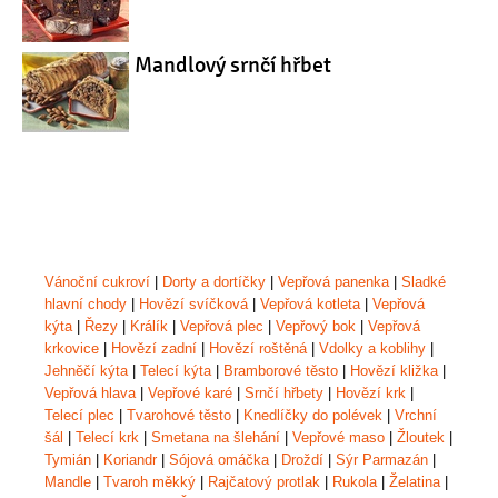
Mandlový srnčí hřbet
Vánoční cukroví
|
Dorty a dortíčky
|
Vepřová panenka
|
Sladké
hlavní chody
|
Hovězí svíčková
|
Vepřová kotleta
|
Vepřová
kýta
|
Řezy
|
Králík
|
Vepřová plec
|
Vepřový bok
|
Vepřová
krkovice
|
Hovězí zadní
|
Hovězí roštěná
|
Vdolky a koblihy
|
Jehněčí kýta
|
Telecí kýta
|
Bramborové těsto
|
Hovězí kližka
|
Vepřová hlava
|
Vepřové karé
|
Srnčí hřbety
|
Hovězí krk
|
Telecí plec
|
Tvarohové těsto
|
Knedlíčky do polévek
|
Vrchní
šál
|
Telecí krk
|
Smetana na šlehání
|
Vepřové maso
|
Žloutek
|
Tymián
|
Koriandr
|
Sójová omáčka
|
Droždí
|
Sýr Parmazán
|
Mandle
|
Tvaroh měkký
|
Rajčatový protlak
|
Rukola
|
Želatina
|