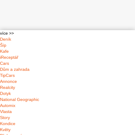
více >>
Deník
Šíp
Kafe
iReceptář
Cars
Dům a zahrada
TipCars
Annonce
Realcity
Dotyk
National Geographic
Automix
Vlasta
Story
Kondice
Květy