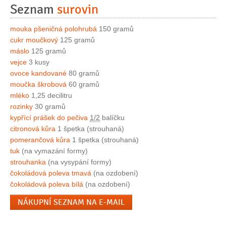
Seznam
surovin
mouka pšeničná polohrubá
150 gramů
cukr moučkový
125 gramů
máslo
125 gramů
vejce
3 kusy
ovoce kandované
80 gramů
moučka škrobová
60 gramů
mléko
1,25 decilitru
rozinky
30 gramů
kypřící prášek do pečiva
1/2
balíčku
citronová kůra
1 špetka (strouhaná)
pomerančová kůra
1 špetka (strouhaná)
tuk
(na vymazání formy)
strouhanka
(na vysypání formy)
čokoládová poleva tmavá
(na ozdobení)
čokoládová poleva bílá
(na ozdobení)
NÁKUPNÍ SEZNAM NA E-MAIL