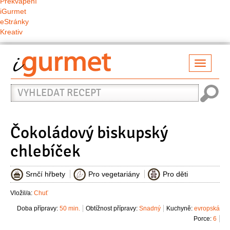
Překvapení
iGurmet
eStránky
Kreativ
Přepno
naviga
Vyhledat
recept
Čokoládový biskupský
chlebíček
Srnčí hřbety
Pro vegetariány
Pro děti
Vložil/a:
Chuť
Doba přípravy:
50 min.
Obtížnost přípravy:
Snadný
Kuchyně:
evropská
Porce:
6