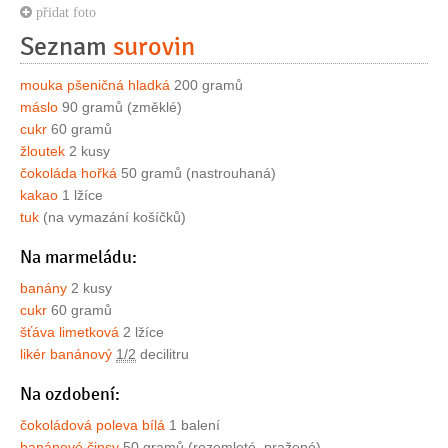
přidat foto
Seznam
surovin
mouka pšeničná hladká
200 gramů
máslo
90 gramů (změklé)
cukr
60 gramů
žloutek
2 kusy
čokoláda hořká
50 gramů (nastrouhaná)
kakao
1 lžíce
tuk
(na vymazání košíčků)
Na marmeládu:
banány
2 kusy
cukr
60 gramů
šťáva limetková
2 lžíce
likér banánový
1/2
decilitru
Na ozdobení:
čokoládová poleva bílá
1 balení
banánové čipsy
50 gramů (rozemleté, pražené)