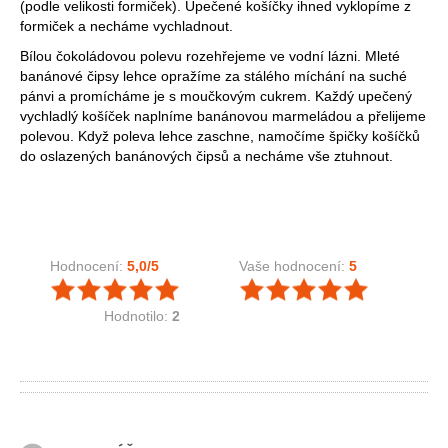
(podle velikosti formiček). Upečené košíčky ihned vyklopíme z
formiček a necháme vychladnout.
Bílou čokoládovou polevu rozehřejeme ve vodní lázni. Mleté
banánové čipsy lehce opražíme za stálého míchání na suché
pánvi a promícháme je s moučkovým cukrem. Každý upečený
vychladlý košíček naplníme banánovou marmeládou a přelijeme
polevou. Když poleva lehce zaschne, namočíme špičky košíčků
do oslazených banánových čipsů a necháme vše ztuhnout.
Hodnocení:
5,0
/5
Vaše hodnocení:
5
Hodnotilo:
2