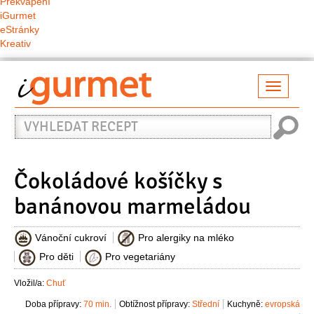
Překvapení
iGurmet
eStránky
Kreativ
Přepno
naviga
Vyhledat
recept
Čokoládové košíčky s
banánovou marmeládou
Vánoční cukroví
Pro alergiky na mléko
Pro děti
Pro vegetariány
Vložil/a:
Chuť
Doba přípravy:
70 min.
Obtížnost přípravy:
Střední
Kuchyně:
evropská