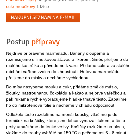
cukr moučkový
1 lžíce
NÁKUPNÍ SEZNAM NA E-MAIL
Postup
přípravy
Nejdříve připravíme marmeládu. Banány oloupeme a
rozmixujeme s limetkovou šťávou a likérem. Směs přelijeme do
malého kastrůlku a přivedeme k varu. Přidáme cukr a za stálého
míchání vaříme zvolna do zhoustnutí. Hotovou marmeládu
přelijeme do misky a necháme vychladnout.
Do mísy nasypeme mouku a cukr, přidáme změklé máslo,
žloutky, nastrouhanou čokoládu a kakao a nejprve vařečkou a
pak rukama rychle vypracujeme hladké tmavé těsto. Zabalíme
ho do mikrotenové fólie a necháme v chladu odpočinout.
Odleželé těsto rozdělíme na menší kousky, vtlačíme je do
formiček na košíčky, které jsme lehce vymazali tukem, a těsto
prsty umačkáme do tenké vrstvy. Košíčky rozložíme na plech,
vložíme do trouby vyhřáté na 150 °C a pečeme asi 6 - 8 minut