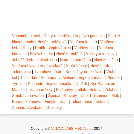
Vánoční cukroví
|
Dorty a dortíčky
|
Vepřová panenka
|
Sladké
hlavní chody
|
Hovězí svíčková
|
Vepřová kotleta
|
Vepřová
kýta
|
Řezy
|
Králík
|
Vepřová plec
|
Vepřový bok
|
Vepřová
krkovice
|
Hovězí zadní
|
Hovězí roštěná
|
Vdolky a koblihy
|
Jehněčí kýta
|
Telecí kýta
|
Bramborové těsto
|
Hovězí kližka
|
Vepřová hlava
|
Vepřové karé
|
Srnčí hřbety
|
Hovězí krk
|
Telecí plec
|
Tvarohové těsto
|
Knedlíčky do polévek
|
Vrchní
šál
|
Telecí krk
|
Smetana na šlehání
|
Vepřové maso
|
Žloutek
|
Tymián
|
Koriandr
|
Sójová omáčka
|
Droždí
|
Sýr Parmazán
|
Mandle
|
Tvaroh měkký
|
Rajčatový protlak
|
Rukola
|
Želatina
|
Smetana na vaření
|
Špenát
|
Krevety
|
Ocet Balsamico
|
Mák
|
Petržel kořenová
|
Fenykl
|
Kopr
|
Telecí maso
|
Kokos
|
Ananas
|
Avokádo
|
Brusinky
Copyright ©
VLTAVA LABE MEDIA a.s.,
2017.