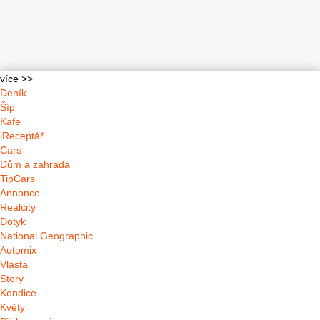
více >>
Deník
Šíp
Kafe
iReceptář
Cars
Dům a zahrada
TipCars
Annonce
Realcity
Dotyk
National Geographic
Automix
Vlasta
Story
Kondice
Květy