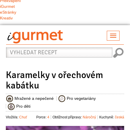
Překvapení
iGurmet
eStránky
Kreativ
Přepno
naviga
Vyhledat
recept
Karamelky v ořechovém
kabátku
Mražené a nepečené
Pro vegetariány
Pro děti
Vložil/a:
Chuť
Porce:
4
Obtížnost přípravy:
Náročný
Kuchyně:
česká