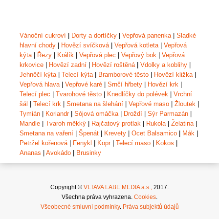
Vánoční cukroví
|
Dorty a dortíčky
|
Vepřová panenka
|
Sladké
hlavní chody
|
Hovězí svíčková
|
Vepřová kotleta
|
Vepřová
kýta
|
Řezy
|
Králík
|
Vepřová plec
|
Vepřový bok
|
Vepřová
krkovice
|
Hovězí zadní
|
Hovězí roštěná
|
Vdolky a koblihy
|
Jehněčí kýta
|
Telecí kýta
|
Bramborové těsto
|
Hovězí kližka
|
Vepřová hlava
|
Vepřové karé
|
Srnčí hřbety
|
Hovězí krk
|
Telecí plec
|
Tvarohové těsto
|
Knedlíčky do polévek
|
Vrchní
šál
|
Telecí krk
|
Smetana na šlehání
|
Vepřové maso
|
Žloutek
|
Tymián
|
Koriandr
|
Sójová omáčka
|
Droždí
|
Sýr Parmazán
|
Mandle
|
Tvaroh měkký
|
Rajčatový protlak
|
Rukola
|
Želatina
|
Smetana na vaření
|
Špenát
|
Krevety
|
Ocet Balsamico
|
Mák
|
Petržel kořenová
|
Fenykl
|
Kopr
|
Telecí maso
|
Kokos
|
Ananas
|
Avokádo
|
Brusinky
Copyright ©
VLTAVA LABE MEDIA a.s.,
2017.
Všechna práva vyhrazena.
Cookies
.
Všeobecné smluvní podmínky
.
Práva subjektů údajů