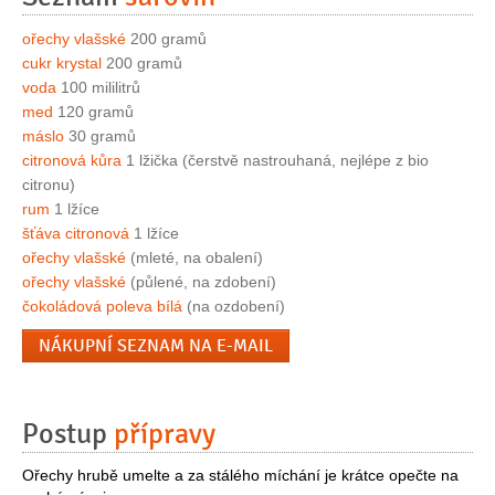
ořechy vlašské
200 gramů
cukr krystal
200 gramů
voda
100 mililitrů
med
120 gramů
máslo
30 gramů
citronová kůra
1 lžička (čerstvě nastrouhaná, nejlépe z bio
citronu)
rum
1 lžíce
šťáva citronová
1 lžíce
ořechy vlašské
(mleté, na obalení)
ořechy vlašské
(půlené, na zdobení)
čokoládová poleva bílá
(na ozdobení)
NÁKUPNÍ SEZNAM NA E-MAIL
Postup
přípravy
Ořechy hrubě umelte a za stálého míchání je krátce opečte na