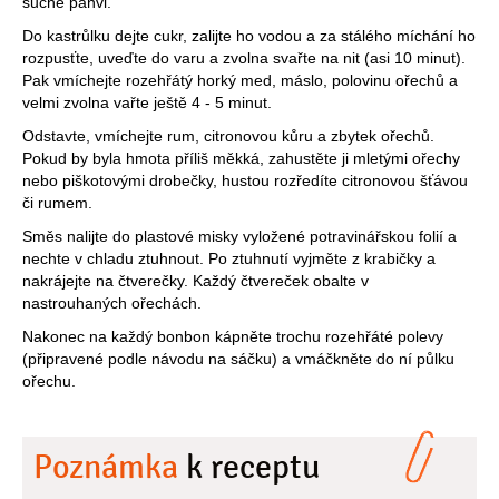
suché pánvi.
Do kastrůlku dejte cukr, zalijte ho vodou a za stálého míchání ho
rozpusťte, uveďte do varu a zvolna svařte na nit (asi 10 minut).
Pak vmíchejte rozehřátý horký med, máslo, polovinu ořechů a
velmi zvolna vařte ještě 4 - 5 minut.
Odstavte, vmíchejte rum, citronovou kůru a zbytek ořechů.
Pokud by byla hmota příliš měkká, zahustěte ji mletými ořechy
nebo piškotovými drobečky, hustou rozředíte citronovou šťávou
či rumem.
Směs nalijte do plastové misky vyložené potravinářskou folií a
nechte v chladu ztuhnout. Po ztuhnutí vyjměte z krabičky a
nakrájejte na čtverečky. Každý čtvereček obalte v
nastrouhaných ořechách.
Nakonec na každý bonbon kápněte trochu rozehřáté polevy
(připravené podle návodu na sáčku) a vmáčkněte do ní půlku
ořechu.
Poznámka
k receptu