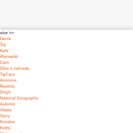
více >>
Deník
Šíp
Kafe
iReceptář
Cars
Dům a zahrada
TipCars
Annonce
Realcity
Dotyk
National Geographic
Automix
Vlasta
Story
Kondice
Květy