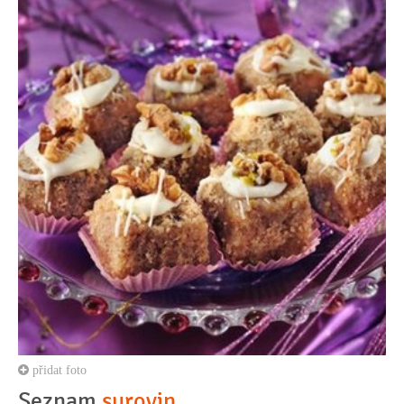
přidat foto
Seznam
surovin