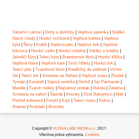
Vánoční cukroví
|
Dorty a dortíčky
|
Vepřová panenka
|
Sladké
hlavní chody
|
Hovězí svíčková
|
Vepřová kotleta
|
Vepřová
kýta
|
Řezy
|
Králík
|
Vepřová plec
|
Vepřový bok
|
Vepřová
krkovice
|
Hovězí zadní
|
Hovězí roštěná
|
Vdolky a koblihy
|
Jehněčí kýta
|
Telecí kýta
|
Bramborové těsto
|
Hovězí kližka
|
Vepřová hlava
|
Vepřové karé
|
Srnčí hřbety
|
Hovězí krk
|
Telecí plec
|
Tvarohové těsto
|
Knedlíčky do polévek
|
Vrchní
šál
|
Telecí krk
|
Smetana na šlehání
|
Vepřové maso
|
Žloutek
|
Tymián
|
Koriandr
|
Sójová omáčka
|
Droždí
|
Sýr Parmazán
|
Mandle
|
Tvaroh měkký
|
Rajčatový protlak
|
Rukola
|
Želatina
|
Smetana na vaření
|
Špenát
|
Krevety
|
Ocet Balsamico
|
Mák
|
Petržel kořenová
|
Fenykl
|
Kopr
|
Telecí maso
|
Kokos
|
Ananas
|
Avokádo
|
Brusinky
Copyright ©
VLTAVA LABE MEDIA a.s.,
2017.
Všechna práva vyhrazena.
Cookies
.