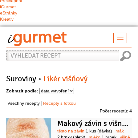
Překvapení
iGurmet
eStránky
Kreativ
Přepno
naviga
Vyhledat
recept
Suroviny
Likér višňový
Zobrazit podle:
Všechny recepty
Recepty s fotkou
Počet receptů:
4
Makový závin s višněmi I
Suroviny
těsto na závin
1 kus
(dávka)
mák
2 hrnky
(nletý)
mléko
1 hrnek
višně