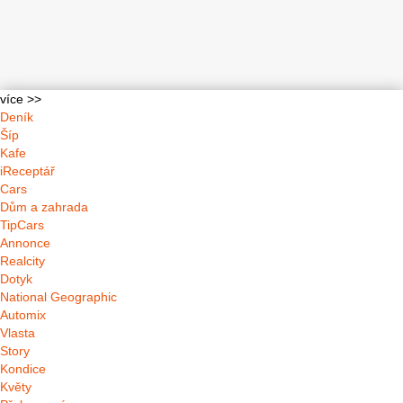
více >>
Deník
Šíp
Kafe
iReceptář
Cars
Dům a zahrada
TipCars
Annonce
Realcity
Dotyk
National Geographic
Automix
Vlasta
Story
Kondice
Květy