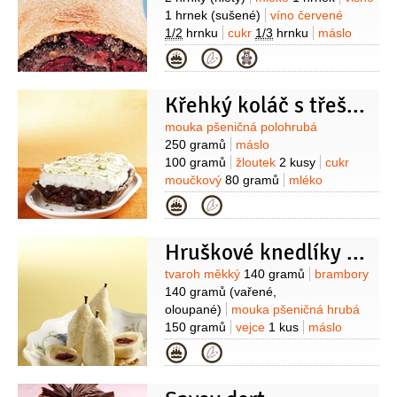
1 hrnek
(sušené)
víno červené
1/2
hrnku
cukr
1/3
hrnku
máslo
0,2 kostky
mouka pšeničná hrubá
Kategorie
5 lžic
likér višňový
0,4 decilitru
Křehký koláč s třešněmi
Suroviny
mouka pšeničná polohrubá
250 gramů
máslo
100 gramů
žloutek
2 kusy
cukr
moučkový
80 gramů
mléko
1/2
decilitru
kypřící prášek do pečiva
Kategorie
1/2
balíčku
kakao
1 lžička
pomerančová kůra
1/2
lžičky
Hruškové knedlíky plněné višněmi
(nastrouhaná)
skořice
1 špetka
(mletá)
Na náplň:
třešně
Suroviny
tvaroh měkký
140 gramů
brambory
600 gramů
bílek
3 kusy
likér
140 gramů
(vařené,
višňový
0,4 decilitru
cukr
oloupané)
mouka pšeničná hrubá
3 lžíce
moučka kukuřičná (škrob)
150 gramů
vejce
1 kus
máslo
1 lžíce
(maizena)
sůl
1 špetka
2 lžíce
(rozpuštěné)
sůl
ořechy
Kategorie
lískové
80 gramů
(drcené,
opražené)
máslo
(rozpuštěné, na