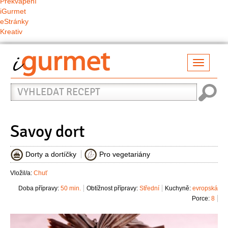
Překvapení
iGurmet
eStránky
Kreativ
Přepno
naviga
Vyhledat
recept
Savoy dort
Dorty a dortíčky
Pro vegetariány
Vložil/a:
Chuť
Doba přípravy:
50 min.
Obtížnost přípravy:
Střední
Kuchyně:
evropská
Porce:
8