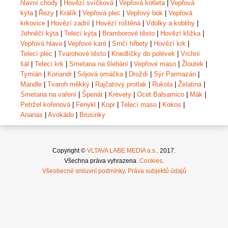
hlavní chody
|
Hovězí svíčková
|
Vepřová kotleta
|
Vepřová
kýta
|
Řezy
|
Králík
|
Vepřová plec
|
Vepřový bok
|
Vepřová
krkovice
|
Hovězí zadní
|
Hovězí roštěná
|
Vdolky a koblihy
|
Jehněčí kýta
|
Telecí kýta
|
Bramborové těsto
|
Hovězí kližka
|
Vepřová hlava
|
Vepřové karé
|
Srnčí hřbety
|
Hovězí krk
|
Telecí plec
|
Tvarohové těsto
|
Knedlíčky do polévek
|
Vrchní
šál
|
Telecí krk
|
Smetana na šlehání
|
Vepřové maso
|
Žloutek
|
Tymián
|
Koriandr
|
Sójová omáčka
|
Droždí
|
Sýr Parmazán
|
Mandle
|
Tvaroh měkký
|
Rajčatový protlak
|
Rukola
|
Želatina
|
Smetana na vaření
|
Špenát
|
Krevety
|
Ocet Balsamico
|
Mák
|
Petržel kořenová
|
Fenykl
|
Kopr
|
Telecí maso
|
Kokos
|
Ananas
|
Avokádo
|
Brusinky
Copyright ©
VLTAVA LABE MEDIA a.s.,
2017.
Všechna práva vyhrazena.
Cookies
.
Všeobecné smluvní podmínky
.
Práva subjektů údajů