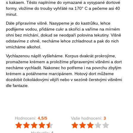
s kakaem. Těsto naplníme do vymazané a vysypané dortové
formy, vložíme do trouby vyhřáté na 170° C a pečeme asi 40
minut.
Dále připravíme višně. Nasypeme je do kastrůlku, lehce
podlijeme vodou, přidáme cukr a skořici a vaříme na mírném
ohni bez míchání, dokud se neodpaří polovina tekutiny. Višně
odstavíme z ohně, necháme lehce zchladnout a pak do nich
vmícháme alkohol.
Vychlazenou náplň vyšleháme. Korpus dvakrát prokrojíme,
promažeme krémem a proložíme připravenými višněmi a dort
necháme vychladit. Nakonec ho potřeme i na povrchu zbylým
krémem a potáhneme marcipánem. Hotový dort můžeme
dozdobit čokoládovými vějíři nebo v sezóně čerstvými višněmi
dle fantazie.
Hodnocení:
4,5
/5
Vaše hodnocení:
3