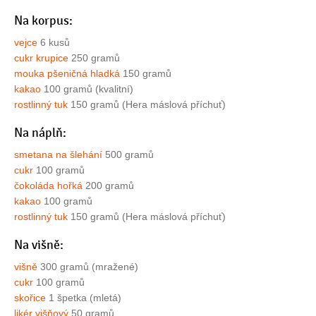
Na korpus:
vejce
6 kusů
cukr krupice
250 gramů
mouka pšeničná hladká
150 gramů
kakao
100 gramů (kvalitní)
rostlinný tuk
150 gramů (Hera máslová příchuť)
Na náplň:
smetana na šlehání
500 gramů
cukr
100 gramů
čokoláda hořká
200 gramů
kakao
100 gramů
rostlinný tuk
150 gramů (Hera máslová příchuť)
Na višně:
višně
300 gramů (mražené)
cukr
100 gramů
skořice
1 špetka (mletá)
likér višňový
50 gramů