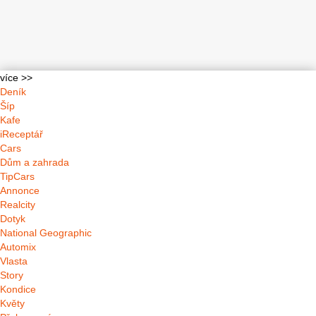
více >>
Deník
Šíp
Kafe
iReceptář
Cars
Dům a zahrada
TipCars
Annonce
Realcity
Dotyk
National Geographic
Automix
Vlasta
Story
Kondice
Květy