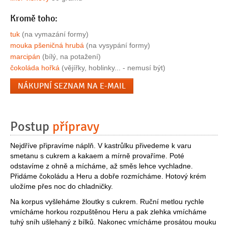
Kromě toho:
tuk
(na vymazání formy)
mouka pšeničná hrubá
(na vysypání formy)
marcipán
(bílý, na potažení)
čokoláda hořká
(vějířky, hoblinky... - nemusí být)
NÁKUPNÍ SEZNAM NA E-MAIL
Postup
přípravy
Nejdříve připravíme náplň. V kastrůlku přivedeme k varu
smetanu s cukrem a kakaem a mírně provaříme. Poté
odstavíme z ohně a mícháme, až směs lehce vychladne.
Přidáme čokoládu a Heru a dobře rozmícháme. Hotový krém
uložíme přes noc do chladničky.
Na korpus vyšleháme žloutky s cukrem. Ruční metlou rychle
vmícháme horkou rozpuštěnou Heru a pak zlehka vmícháme
tuhý sníh ušlehaný z bílků. Nakonec vmícháme prosátou mouku