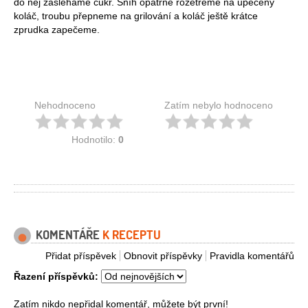
do něj zašleháme cukr. Sníh opatrně rozetřeme na upečený
koláč, troubu přepneme na grilování a koláč ještě krátce
zprudka zapečeme.
Nehodnoceno
Zatím nebylo hodnoceno
Hodnotilo:
0
KOMENTÁŘE
K RECEPTU
Přidat příspěvek
Obnovit příspěvky
Pravidla komentářů
Řazení příspěvků:
Zatím nikdo nepřidal komentář, můžete být první!