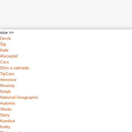
více >>
Deník
Šíp
Kafe
iReceptář
Cars
Dům a zahrada
TipCars
Annonce
Realcity
Dotyk
National Geographic
Automix
Vlasta
Story
Kondice
Květy