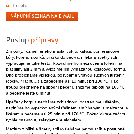
sůl
1 špetka
NÁKUPNÍ SEZNAM NA E-MAIL
Postup
přípravy
Z mouky, rozmělněného másla, cukru, kakaa, pomerančové
kůry, koření, žloutků, prášku do pečiva, mléka a špetky soli
vypracujeme tuhé těsto. Rozválíme ho mezi dvěma fóliemi na
plát silný asi 2 mm a vyložíme jím vymazanou koláčovou formu.
Dno propícháme vidličkou, posypeme vrstvou suchých luštěnin
(čočky, hrachu…) a zapečeme asi 10 minut při 190 °C. Pak
troubu přepneme na spodní pečení, snížíme teplotu na 165 °C
a pečeme ještě 8 minut.
Upečený korpus necháme zchladnout, odstraníme luštěniny,
naplníme ho vypeckovanými třešněmi smíchanými s maizenou a
likérem a pečeme asi 25 minut při 170 °C. Pokud okraje začnou
rychle tmavnout, zakryjeme je alobalem.
Mezitím z bílků a špetky soli vyšleháme pevný sníh a postupně