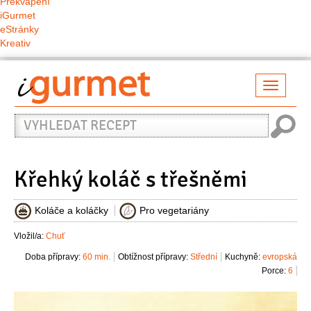
Překvapení
iGurmet
eStránky
Kreativ
Přepno
naviga
Vyhledat
recept
Křehký koláč s třešněmi
Koláče a koláčky
Pro vegetariány
Vložil/a:
Chuť
Doba přípravy:
60 min.
Obtížnost přípravy:
Střední
Kuchyně:
evropská
Porce:
6