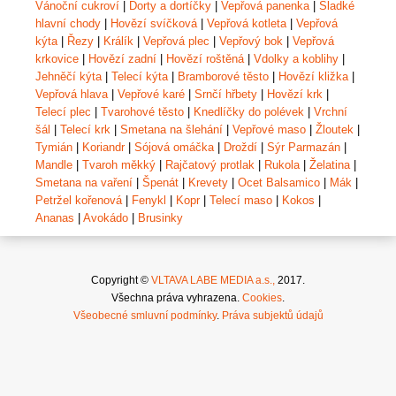
Vánoční cukroví
|
Dorty a dortíčky
|
Vepřová panenka
|
Sladké
hlavní chody
|
Hovězí svíčková
|
Vepřová kotleta
|
Vepřová
kýta
|
Řezy
|
Králík
|
Vepřová plec
|
Vepřový bok
|
Vepřová
krkovice
|
Hovězí zadní
|
Hovězí roštěná
|
Vdolky a koblihy
|
Jehněčí kýta
|
Telecí kýta
|
Bramborové těsto
|
Hovězí kližka
|
Vepřová hlava
|
Vepřové karé
|
Srnčí hřbety
|
Hovězí krk
|
Telecí plec
|
Tvarohové těsto
|
Knedlíčky do polévek
|
Vrchní
šál
|
Telecí krk
|
Smetana na šlehání
|
Vepřové maso
|
Žloutek
|
Tymián
|
Koriandr
|
Sójová omáčka
|
Droždí
|
Sýr Parmazán
|
Mandle
|
Tvaroh měkký
|
Rajčatový protlak
|
Rukola
|
Želatina
|
Smetana na vaření
|
Špenát
|
Krevety
|
Ocet Balsamico
|
Mák
|
Petržel kořenová
|
Fenykl
|
Kopr
|
Telecí maso
|
Kokos
|
Ananas
|
Avokádo
|
Brusinky
Copyright ©
VLTAVA LABE MEDIA a.s.,
2017.
Všechna práva vyhrazena.
Cookies
.
Všeobecné smluvní podmínky
.
Práva subjektů údajů