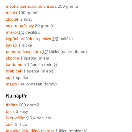
mouka pšeničná polohrubá
250 gramů
máslo
100 gramů
žloutek
2 kusy
cukr moučkový
80 gramů
mléko
1/2
decilitru
kypřící prášek do pečiva
1/2
balíčku
kakao
1 lžička
pomerančová kůra
1/2
lžičky (nastrouhaná)
skořice
1 špetka (mletá)
kardamom
1 špetka (mletý)
hřebíček
1 špetka (mletý)
sůl
1 špetka
máslo
(na vymazání formy)
Na náplň:
třešně
600 gramů
bílek
3 kusy
likér višňový
0,4 decilitru
cukr
3 lžíce
moučka kukuřičná (škrob)
1 lžíce (maizena)