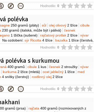
ie
Hodnotilo:
0
vá polévka
y
asagne
250 gramů
(pláty)
sůl
olej olivový
2 lžíce
cibule
sa
230 gramů
(italská, může být i pálivá)
česnek
regano
1 lžička
(sušené)
rajčatový protlak
2 lžíce
vývar
Na ozdobení:
sýr Ricotta
4 lžíce
bazalka
1 lžíce
(čerstvá,
ie
Hodnotilo:
0
vá polévka s kurkumou
y
ovaná
400 gramů
cibule
1 kus
česnek
2 stroužky
vývar
kurkuma
2 lžíce
(mletá)
ocet jablečný
1 lžíce
med
án
4 snítky
(čerstvý)
rostlinný olej
2 lžíce
ie
Hodnotilo:
0
makhani
y
00 gramů
(prsa)
rajčata
400 gramů
(rozmixovaných z