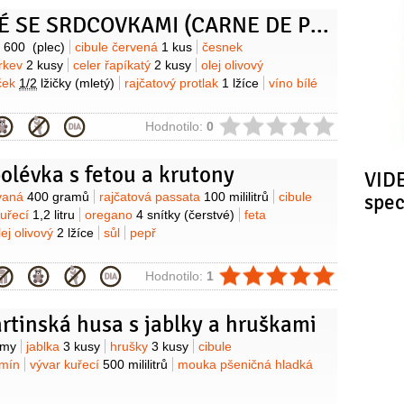
VEPŘOVÉ SE SRDCOVKAMI (CARNE DE PORCO À ALENTEJANA)
y
o
600
(plec)
cibule červená
1 kus
česnek
rkev
2 kusy
celer řapíkatý
2 kusy
olej olivový
ček
1/2
lžičky
(mletý)
rajčatový protlak
1 lžíce
víno bílé
ie
Hodnotilo:
0
olévka s fetou a krutony
VIDE
y
ovaná
400 gramů
rajčatová passata
100 mililitrů
cibule
spe
kuřecí
1,2 litru
oregano
4 snítky
(čerstvé)
feta
lej olivový
2 lžíce
sůl
pepř
ie
Hodnotilo:
1
rtinská husa s jablky a hruškami
y
amy
jablka
3 kusy
hrušky
3 kusy
cibule
mín
vývar kuřecí
500 mililitrů
mouka pšeničná hladká