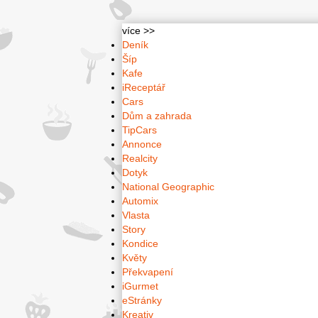
více >>
Deník
Šíp
Kafe
iReceptář
Cars
Dům a zahrada
TipCars
Annonce
Realcity
Dotyk
National Geographic
Automix
Vlasta
Story
Kondice
Květy
Překvapení
iGurmet
eStránky
Kreativ