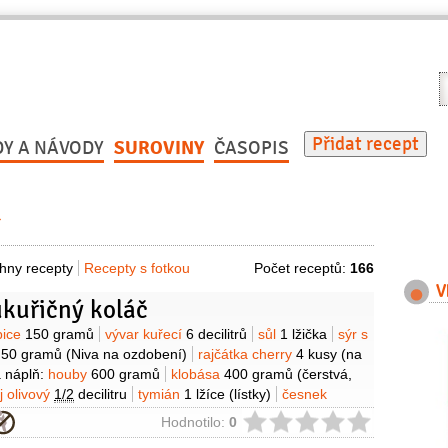
V
r
Přidat recept
DY A NÁVODY
SUROVINY
ČASOPIS
í
hny recepty
Recepty s fotkou
Počet receptů:
166
V
ukuřičný koláč
y
pice
150 gramů
vývar kuřecí
6 decilitrů
sůl
1 lžička
sýr s
í
50 gramů
(Niva na ozdobení)
rajčátka cherry
4 kusy
(na
 náplň:
houby
600 gramů
klobása
400 gramů
(čerstvá,
j olivový
1/2
decilitru
tymián
1 lžíce
(lístky)
česnek
azalka
6 lístků
pepř černý
(mletý)
sůl
ie
Hodnotilo:
0