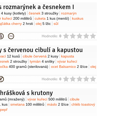
 s rozmarýnek a česnekem I
y
o
4 kusy
(kotlety)
česnek
3 stroužky
rozmarýn
r kuřecí
200 mililitrů
cuketa
1 kus
(menší)
kuskus
ajčátka cherry
2 hrsti
olej
5 lžic
sůl
ie
Hodnotilo:
0
 s červenou cibulí a kapustou
y
ovací
12 kusů
cibule červená
2 kusy
kapusta
esnek
2 stroužky
tymián
4 snítky
vývar kuřecí
čočka
400 gramů
(sterilovaná)
ocet Balsamico
2 lžíce
olej
ie
Hodnotilo:
0
 hrášková s krutony
y
ramů
(mražený)
vývar kuřecí
500 mililitrů
cibule
1 kus
smetana
100 mililitrů
máslo
2 lžíce
chléb toastový
pepř