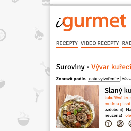
RECEPTY
VIDEO RECEPTY
RA
Suroviny
Vývar kuřec
Všec
Zobrazit podle:
Slaný k
Surovin
kukuřičná kru
modrou plísn
ozdobení)
Na
neuzená)
ole
2 stroužky
b
Kategor