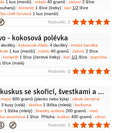
ule
1 kus
(menší)
máslo
40 gramů
zázvor
2 lžíce
trouhaný)
koriandr
1 lžíce
(lístky)
kari
1/2
lžíce
čka chilli červená
1 kus
(menší)
ie
Hodnotilo:
1
vo - kokosová polévka
y
 decilitry
kokosové mléko
4 decilitry
mrkev karotka
ibule
1 kus
(menší)
máslo
40 gramů
zázvor
2 lžíce
koriandr
1 lžíce
(čerstvé lístky)
kari
1/2
lžíce
paprička
1 lžíce
(malá)
ie
Hodnotilo:
2
Jehněčí kuskus se skořicí, švestkami a mandlemi
y
í maso
600 gramů
(plecko nebo kýta)
cibule červená
e
3 kusy
(celá)
skořice
1 lžička
(mletá)
kurkuma
or
1 lžička
(mletý)
švestky sušené
200 gramů
med
nka sezamová
1 lžíce
Příloha:
kuskus
400 gramů
citron
 hladkolistá
1 hrst
skořice
1 kus
(celá)
vývar kuřecí
ie
Hodnotilo:
1
mandle
100 gramů
datle
100 gramů
sůl
bobkový list