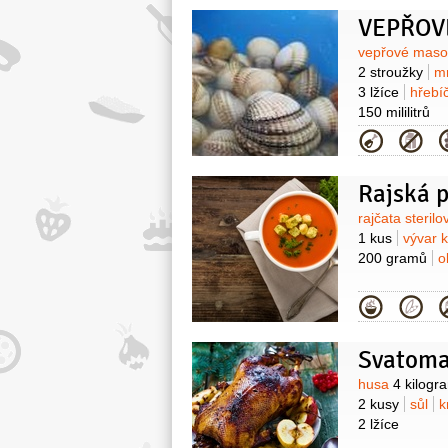
Surovin
vepřové mas
2 stroužky
m
3 lžíce
hřebí
150 mililitrů
Kategor
Rajská p
Surovin
rajčata steril
1 kus
vývar 
200 gramů
o
Kategor
Svatoma
Surovin
husa
4 kilogr
2 kusy
sůl
k
2 lžíce