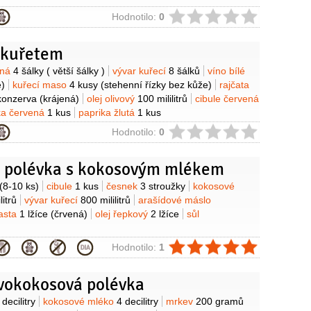
ie
Hodnotilo:
0
s kuřetem
y
nná
4 šálky
( větší šálky )
vývar kuřecí
8 šálků
víno bílé
é)
kuřecí maso
4 kusy
(stehenní řízky bez kůže)
rajčata
konzerva
(krájená)
olej olivový
100 mililitrů
cibule červená
ka červená
1 kus
paprika žlutá
1 kus
ie
Hodnotilo:
0
 polévka s kokosovým mlékem
y
(8-10 ks)
cibule
1 kus
česnek
3 stroužky
kokosové
litrů
vývar kuřecí
800 mililitrů
arašídové máslo
pasta
1 lžíce
(črvená)
olej řepkový
2 lžíce
sůl
ie
Hodnotilo:
1
vokokosová polévka
y
 decilitry
kokosové mléko
4 decilitry
mrkev
200 gramů