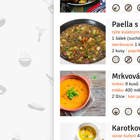
Kategor
Paella 
Surovin
rýže kulatozr
1 šálek
(such
sterilovaná
1 
2 kusy
papri
Kategor
Mrkvová
Surovin
mrkev
8 kusů
mléko
400 mili
2 lžíce
kari 
Kategor
Karotko
Surovin
vývar kuřecí
4