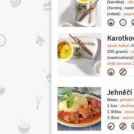
(karotka)
cib
(čerstvý, nas
(mleté)
papri
Kategor
Karotko
Surovin
vývar kuřecí
4
200 gramů
c
(nastrouhaný)
chilli červená
Kategor
Surovin
Maso:
jehněč
1 kus
skořic
1 lžička
zázv
3 lžíce
semí
1 kus
petržel
Kategor
500 mililitrů