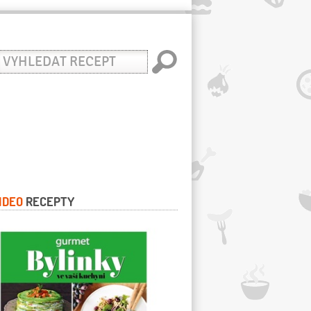
yhledat
ecept
IDEO
RECEPTY