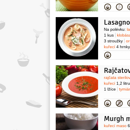
Kategor
Lasagno
Surovin
Na polévku:
l
1 kus
klobá
3 stroužky
o
kuřecí
4 hrnky
nakrájená)
Kategor
Rajčato
Surovin
rajčata steril
kuřecí
1,2 litru
1 lžíce
tymi
Kategor
Murgh 
Surovin
kuřecí maso
6