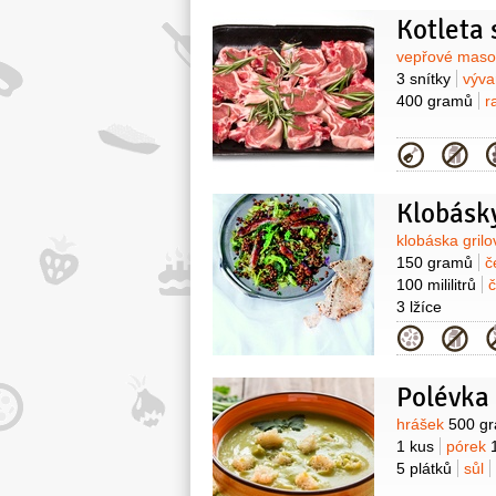
Kotleta
Surovin
vepřové mas
3 snítky
výva
400 gramů
r
Kategor
Klobásky
Surovin
klobáska gril
150 gramů
č
100 mililitrů
3 lžíce
Kategor
Polévka
Surovin
hrášek
500 g
1 kus
pórek
5 plátků
sůl