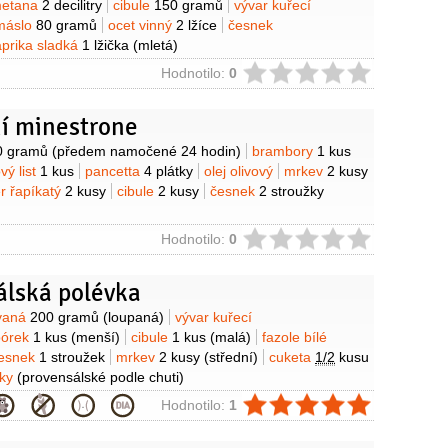
etana
2 decilitry
cibule
150 gramů
vývar kuřecí
máslo
80 gramů
ocet vinný
2 lžíce
česnek
prika sladká
1 lžička
(mletá)
ie
Hodnotilo:
0
í minestrone
y
0 gramů
(předem namočené 24 hodin)
brambory
1 kus
vý list
1 kus
pancetta
4 plátky
olej olivový
mrkev
2 kusy
er řapíkatý
2 kusy
cibule
2 kusy
česnek
2 stroužky
ie
Hodnotilo:
0
álská polévka
y
ovaná
200 gramů
(loupaná)
vývar kuřecí
pórek
1 kus
(menší)
cibule
1 kus
(malá)
fazole bílé
esnek
1 stroužek
mrkev
2 kusy
(střední)
cuketa
1/2
kusu
nky
(provensálské podle chuti)
ie
Hodnotilo:
1