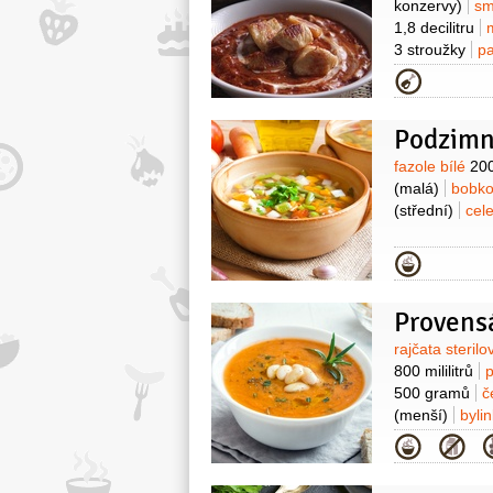
konzervy)
sm
1,8 decilitru
3 stroužky
pa
Kategor
Podzimn
Surovin
fazole bílé
20
(malá)
bobko
(střední)
cel
Kategor
Provens
Surovin
rajčata steril
800 mililitrů
500 gramů
č
(menší)
byli
Kategor