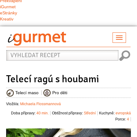
Překvapení
iGurmet
eStránky
Kreativ
Přepno
naviga
Vyhledat
recept
Telecí ragú s houbami
Telecí maso
Pro děti
Vložil/a:
Michaela Flossmannová
Doba přípravy:
40 min.
Obtížnost přípravy:
Střední
Kuchyně:
evropská
Porce:
4