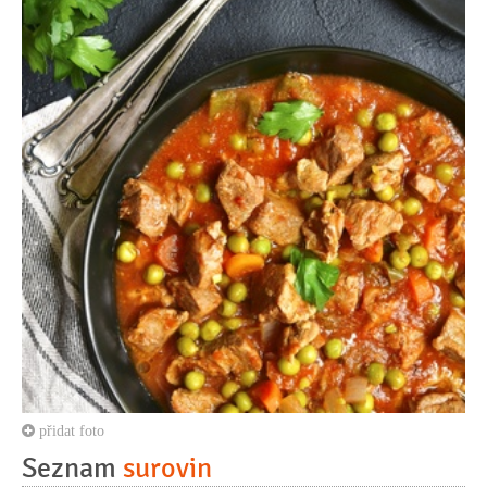
přidat foto
Seznam
surovin