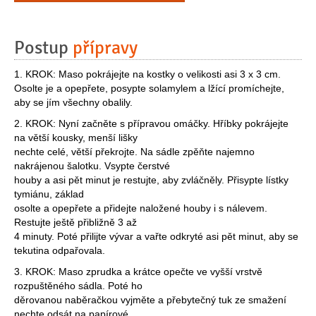
Postup
přípravy
1. KROK: Maso pokrájejte na kostky o velikosti asi 3 x 3 cm.
Osolte je a opepřete, posypte solamylem a lžící promíchejte,
aby se jím všechny obalily.
2. KROK: Nyní začněte s přípravou omáčky. Hříbky pokrájejte
na větší kousky, menší lišky
nechte celé, větší překrojte. Na sádle zpěňte najemno
nakrájenou šalotku. Vsypte čerstvé
houby a asi pět minut je restujte, aby zvláčněly. Přisypte lístky
tymiánu, základ
osolte a opepřete a přidejte naložené houby i s nálevem.
Restujte ještě přibližně 3 až
4 minuty. Poté přilijte vývar a vařte odkryté asi pět minut, aby se
tekutina odpařovala.
3. KROK: Maso zprudka a krátce opečte ve vyšší vrstvě
rozpuštěného sádla. Poté ho
děrovanou naběračkou vyjměte a přebytečný tuk ze smažení
nechte odsát na papírové