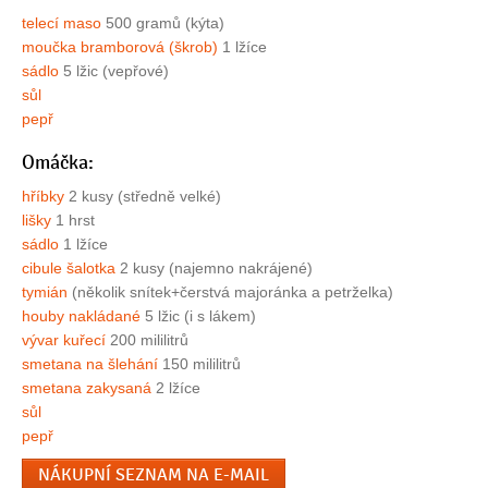
telecí maso
500 gramů (kýta)
moučka bramborová (škrob)
1 lžíce
sádlo
5 lžic (vepřové)
sůl
pepř
Omáčka:
hříbky
2 kusy (středně velké)
lišky
1 hrst
sádlo
1 lžíce
cibule šalotka
2 kusy (najemno nakrájené)
tymián
(několik snítek+čerstvá majoránka a petrželka)
houby nakládané
5 lžic (i s lákem)
vývar kuřecí
200 mililitrů
smetana na šlehání
150 mililitrů
smetana zakysaná
2 lžíce
sůl
pepř
NÁKUPNÍ SEZNAM NA E-MAIL