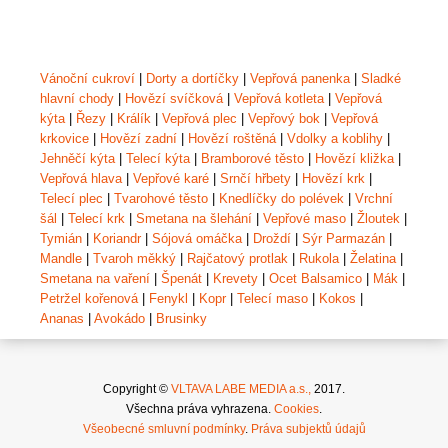
Vánoční cukroví
|
Dorty a dortíčky
|
Vepřová panenka
|
Sladké
hlavní chody
|
Hovězí svíčková
|
Vepřová kotleta
|
Vepřová
kýta
|
Řezy
|
Králík
|
Vepřová plec
|
Vepřový bok
|
Vepřová
krkovice
|
Hovězí zadní
|
Hovězí roštěná
|
Vdolky a koblihy
|
Jehněčí kýta
|
Telecí kýta
|
Bramborové těsto
|
Hovězí kližka
|
Vepřová hlava
|
Vepřové karé
|
Srnčí hřbety
|
Hovězí krk
|
Telecí plec
|
Tvarohové těsto
|
Knedlíčky do polévek
|
Vrchní
šál
|
Telecí krk
|
Smetana na šlehání
|
Vepřové maso
|
Žloutek
|
Tymián
|
Koriandr
|
Sójová omáčka
|
Droždí
|
Sýr Parmazán
|
Mandle
|
Tvaroh měkký
|
Rajčatový protlak
|
Rukola
|
Želatina
|
Smetana na vaření
|
Špenát
|
Krevety
|
Ocet Balsamico
|
Mák
|
Petržel kořenová
|
Fenykl
|
Kopr
|
Telecí maso
|
Kokos
|
Ananas
|
Avokádo
|
Brusinky
Copyright ©
VLTAVA LABE MEDIA a.s.,
2017.
Všechna práva vyhrazena.
Cookies
.
Všeobecné smluvní podmínky
.
Práva subjektů údajů