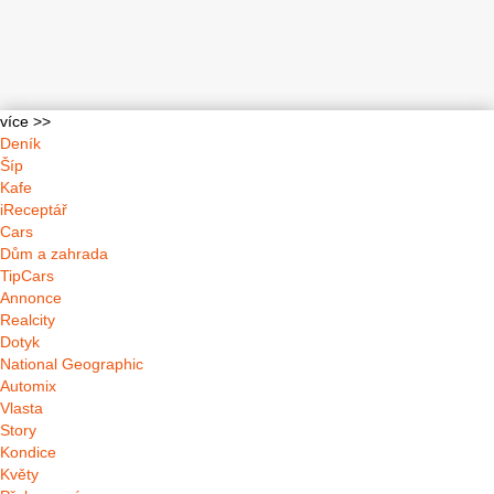
více >>
Deník
Šíp
Kafe
iReceptář
Cars
Dům a zahrada
TipCars
Annonce
Realcity
Dotyk
National Geographic
Automix
Vlasta
Story
Kondice
Květy