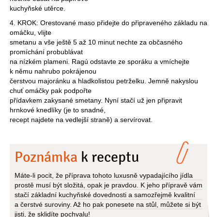
kuchyňské utěrce.
4. KROK: Orestované maso přidejte do připraveného základu na
omáčku, vlijte
smetanu a vše ještě 5 až 10 minut nechte za občasného
promíchání probublávat
na nízkém plameni. Ragú odstavte ze sporáku a vmíchejte
k němu nahrubo pokrájenou
čerstvou majoránku a hladkolistou petrželku. Jemně nakyslou
chuť omáčky pak podpořte
přídavkem zakysané smetany. Nyní stačí už jen připravit
hrnkové knedlíky (je to snadné,
recept najdete na vedlejší straně) a servírovat.
Poznámka
k receptu
Máte-li pocit, že příprava tohoto luxusně vypadajícího jídla
prostě musí být složitá, opak je pravdou. K jeho přípravě vám
stačí základní kuchyňské dovednosti a samozřejmě kvalitní
a čerstvé suroviny. Až ho pak ponesete na stůl, můžete si být
jisti, že sklidíte pochvalu!