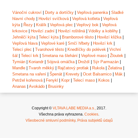
Vánoční cukroví
|
Dorty a dortíčky
|
Vepřová panenka
|
Sladké
hlavní chody
|
Hovězí svíčková
|
Vepřová kotleta
|
Vepřová
kýta
|
Řezy
|
Králík
|
Vepřová plec
|
Vepřový bok
|
Vepřová
krkovice
|
Hovězí zadní
|
Hovězí roštěná
|
Vdolky a koblihy
|
Jehněčí kýta
|
Telecí kýta
|
Bramborové těsto
|
Hovězí kližka
|
Vepřová hlava
|
Vepřové karé
|
Srnčí hřbety
|
Hovězí krk
|
Telecí plec
|
Tvarohové těsto
|
Knedlíčky do polévek
|
Vrchní
šál
|
Telecí krk
|
Smetana na šlehání
|
Vepřové maso
|
Žloutek
|
Tymián
|
Koriandr
|
Sójová omáčka
|
Droždí
|
Sýr Parmazán
|
Mandle
|
Tvaroh měkký
|
Rajčatový protlak
|
Rukola
|
Želatina
|
Smetana na vaření
|
Špenát
|
Krevety
|
Ocet Balsamico
|
Mák
|
Petržel kořenová
|
Fenykl
|
Kopr
|
Telecí maso
|
Kokos
|
Ananas
|
Avokádo
|
Brusinky
Copyright ©
VLTAVA LABE MEDIA a.s.,
2017.
Všechna práva vyhrazena.
Cookies
.
Všeobecné smluvní podmínky
.
Práva subjektů údajů