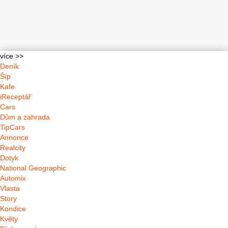
více >>
Deník
Šíp
Kafe
iReceptář
Cars
Dům a zahrada
TipCars
Annonce
Realcity
Dotyk
National Geographic
Automix
Vlasta
Story
Kondice
Květy