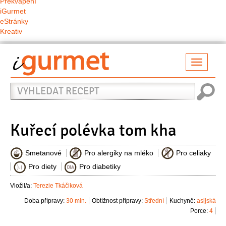
Překvapení
iGurmet
eStránky
Kreativ
Přepno
naviga
Vyhledat
recept
Kuřecí polévka tom kha
Smetanové
Pro alergiky na mléko
Pro celiaky
Pro diety
Pro diabetiky
Vložil/a:
Terezie Tkáčiková
Doba přípravy:
30 min.
Obtížnost přípravy:
Střední
Kuchyně:
asijská
Porce:
4