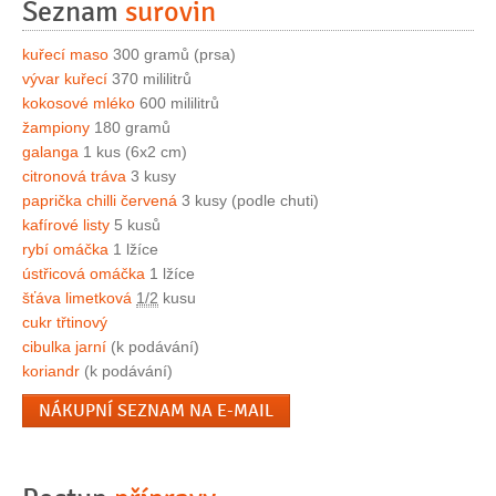
Seznam
surovin
kuřecí maso
300 gramů (prsa)
vývar kuřecí
370 mililitrů
kokosové mléko
600 mililitrů
žampiony
180 gramů
galanga
1 kus (6x2 cm)
citronová tráva
3 kusy
paprička chilli červená
3 kusy (podle chuti)
kafírové listy
5 kusů
rybí omáčka
1 lžíce
ústřicová omáčka
1 lžíce
šťáva limetková
1/2
kusu
cukr třtinový
cibulka jarní
(k podávání)
koriandr
(k podávání)
NÁKUPNÍ SEZNAM NA E-MAIL