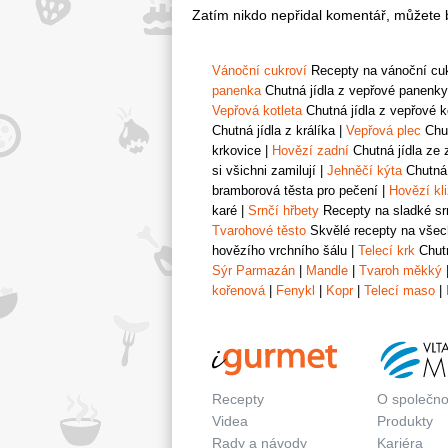
Zatím nikdo nepřidal komentář, můžete b
Vánoční cukroví
Recepty na vánoční cukr
panenka
Chutná jídla z vepřové panenky
Vepřová kotleta
Chutná jídla z vepřové k
Chutná jídla z králíka
|
Vepřová plec
Chut
krkovice
|
Hovězí zadní
Chutná jídla ze 
si všichni zamilují
|
Jehněčí kýta
Chutná 
bramborová těsta pro pečení
|
Hovězí kl
karé
|
Srnčí hřbety
Recepty na sladké srn
Tvarohové těsto
Skvělé recepty na všech
hovězího vrchního šálu
|
Telecí krk
Chutn
Sýr Parmazán
|
Mandle
|
Tvaroh měkký
kořenová
|
Fenykl
|
Kopr
|
Telecí maso
|
Recepty
O společno
Videa
Produkty
Rady a návody
Kariéra