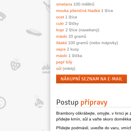
smetana
100 mililitrů
mouka pšeničná hladká
1 lžíce
ocet
1 lžíce
cukr
2 lžičky
kopr
2 lžíce (nasekaný)
máslo
20 gramů
šitaké
100 gramů (nebo májovky)
vejce
2 kusy
máslo
1 lžička
pepř bílý
sůl
(mletý)
NÁKUPNÍ SEZNAM NA E-MAIL
Postup
přípravy
Brambory oškrábejte, omyjte, v hrnci je 
přidejte kmín, sůl a vařte skoro doměkka
Přidejte podmáslí, uveďte do varu, vmí