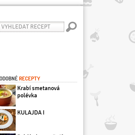
yhledat
ecept
ODOBNÉ
RECEPTY
Krabí smetanová
polévka
KULAJDA I