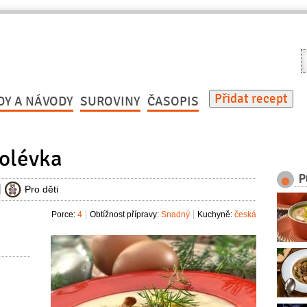
V
r
Přidat recept
DY A NÁVODY
SUROVINY
ČASOPIS
polévka
P
Pro děti
Porce:
4
Obtížnost přípravy:
Snadný
Kuchyně:
česká