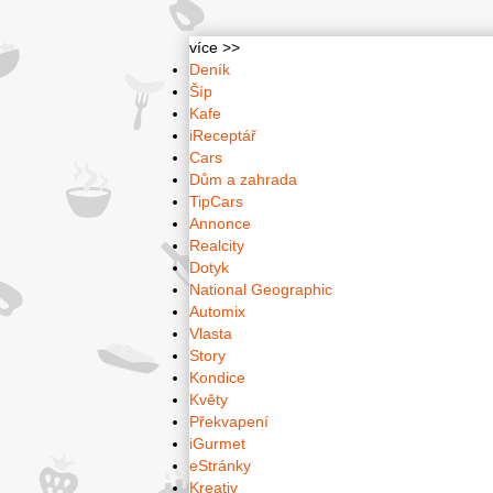
více >>
Deník
Šíp
Kafe
iReceptář
Cars
Dům a zahrada
TipCars
Annonce
Realcity
Dotyk
National Geographic
Automix
Vlasta
Story
Kondice
Květy
Překvapení
iGurmet
eStránky
Kreativ