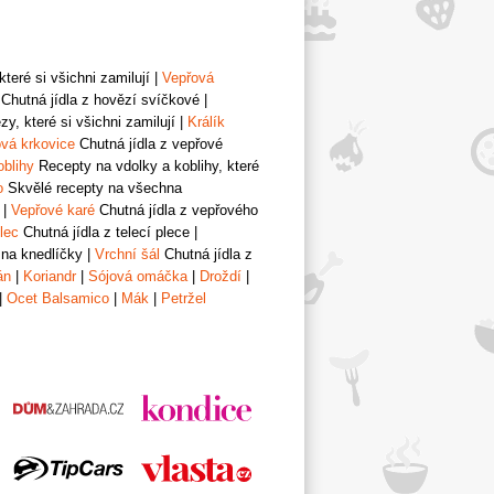
teré si všichni zamilují
|
Vepřová
Chutná jídla z hovězí svíčkové
|
y, které si všichni zamilují
|
Králík
vá krkovice
Chutná jídla z vepřové
oblihy
Recepty na vdolky a koblihy, které
o
Skvělé recepty na všechna
|
Vepřové karé
Chutná jídla z vepřového
lec
Chutná jídla z telecí plece
|
 na knedlíčky
|
Vrchní šál
Chutná jídla z
án
|
Koriandr
|
Sójová omáčka
|
Droždí
|
|
Ocet Balsamico
|
Mák
|
Petržel