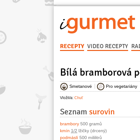
RECEPTY
VIDEO RECEPTY
RA
Bílá bramborová 
Smetanové
Pro vegetariány
Vložil/a:
Chuť
Seznam
surovin
brambory
500 gramů
kmín
1/2
lžičky (drcený)
podmáslí
500 mililitrů