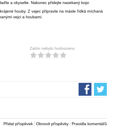
slaďte a okyselte. Nakonec přidejte nasekaný kopr.
krájené houby. Z vajec připravte na másle řídká míchaná
hanými vejci a houbami.
Zatím nebylo hodnoceno
Přidat příspěvek
Obnovit příspěvky
Pravidla komentářů