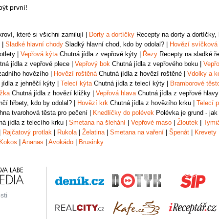
ýt první!
oví, které si všichni zamilují
|
Dorty a dortíčky
Recepty na dorty a dortíčky, k
|
Sladké hlavní chody
Sladký hlavní chod, kdo by odolal?
|
Hovězí svíčková
otlety
|
Vepřová kýta
Chutná jídla z vepřové kýty
|
Řezy
Recepty na sladké řez
ná jídla z vepřové plece
|
Vepřový bok
Chutná jídla z vepřového boku
|
Vepřo
zadního hovězího
|
Hovězí roštěná
Chutná jídla z hovězí roštěné
|
Vdolky a k
jídla z jehněčí kýty
|
Telecí kýta
Chutná jídla z telecí kýty
|
Bramborové těst
ižka
Chutná jídla z hovězí kližky
|
Vepřová hlava
Chutná jídla z vepřové hlavy
čí hřbety, kdo by odolal?
|
Hovězí krk
Chutná jídla z hovězího krku
|
Telecí p
na tvarohová těsta pro pečení
|
Knedlíčky do polévek
Polévka je grund - jak
á jídla z telecího krku
|
Smetana na šlehání
|
Vepřové maso
|
Žloutek
|
Tymi
|
Rajčatový protlak
|
Rukola
|
Želatina
|
Smetana na vaření
|
Špenát
|
Krevety
Kokos
|
Ananas
|
Avokádo
|
Brusinky
sti