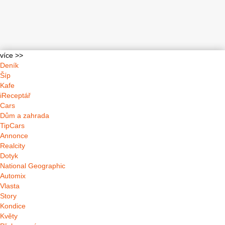
více >>
Deník
Šíp
Kafe
iReceptář
Cars
Dům a zahrada
TipCars
Annonce
Realcity
Dotyk
National Geographic
Automix
Vlasta
Story
Kondice
Květy