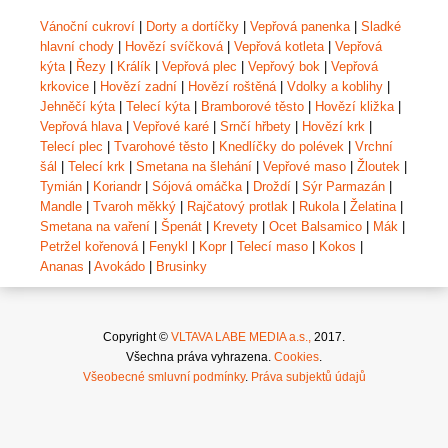
Vánoční cukroví
|
Dorty a dortíčky
|
Vepřová panenka
|
Sladké
hlavní chody
|
Hovězí svíčková
|
Vepřová kotleta
|
Vepřová
kýta
|
Řezy
|
Králík
|
Vepřová plec
|
Vepřový bok
|
Vepřová
krkovice
|
Hovězí zadní
|
Hovězí roštěná
|
Vdolky a koblihy
|
Jehněčí kýta
|
Telecí kýta
|
Bramborové těsto
|
Hovězí kližka
|
Vepřová hlava
|
Vepřové karé
|
Srnčí hřbety
|
Hovězí krk
|
Telecí plec
|
Tvarohové těsto
|
Knedlíčky do polévek
|
Vrchní
šál
|
Telecí krk
|
Smetana na šlehání
|
Vepřové maso
|
Žloutek
|
Tymián
|
Koriandr
|
Sójová omáčka
|
Droždí
|
Sýr Parmazán
|
Mandle
|
Tvaroh měkký
|
Rajčatový protlak
|
Rukola
|
Želatina
|
Smetana na vaření
|
Špenát
|
Krevety
|
Ocet Balsamico
|
Mák
|
Petržel kořenová
|
Fenykl
|
Kopr
|
Telecí maso
|
Kokos
|
Ananas
|
Avokádo
|
Brusinky
Copyright ©
VLTAVA LABE MEDIA a.s.,
2017.
Všechna práva vyhrazena.
Cookies
.
Všeobecné smluvní podmínky
.
Práva subjektů údajů