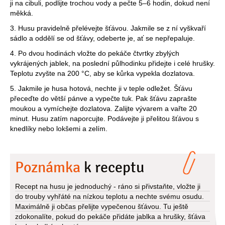
ji na cibuli, podlijte trochou vody a pečte 5–6 hodin, dokud není
měkká.
3. Husu pravidelně přelévejte šťávou. Jakmile se z ní vyškvaří
sádlo a oddělí se od šťávy, odeberte je, ať se nepřepaluje.
4. Po dvou hodinách vložte do pekáče čtvrtky zbylých
vykrájených jablek, na poslední půlhodinku přidejte i celé hrušky.
Teplotu zvyšte na 200 °C, aby se kůrka vypekla dozlatova.
5. Jakmile je husa hotová, nechte ji v teple odležet. Šťávu
přeceďte do větší pánve a vypečte tuk. Pak šťávu zaprašte
moukou a vymíchejte dozlatova. Zalijte vývarem a vařte 20
minut. Husu zatím naporcujte. Podávejte ji přelitou šťávou s
knedlíky nebo lokšemi a zelím.
Poznámka
k receptu
Recept na husu je jednoduchý - ráno si přivstaňte, vložte ji
do trouby vyhřáté na nízkou teplotu a nechte svému osudu.
Maximálně ji občas přelijte vypečenou šťávou. Tu ještě
zdokonalíte, pokud do pekáče přidáte jablka a hrušky, šťáva