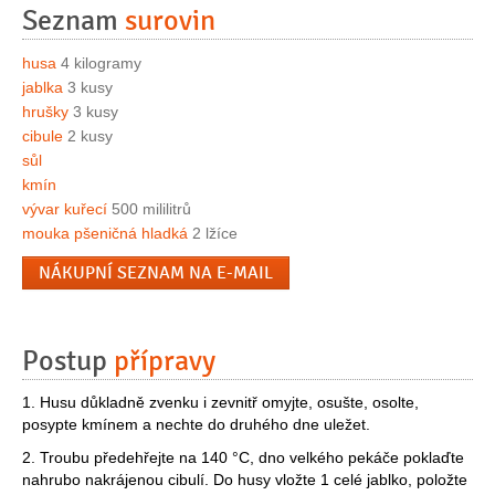
Seznam
surovin
husa
4 kilogramy
jablka
3 kusy
hrušky
3 kusy
cibule
2 kusy
sůl
kmín
vývar kuřecí
500 mililitrů
mouka pšeničná hladká
2 lžíce
NÁKUPNÍ SEZNAM NA E-MAIL
Postup
přípravy
1. Husu důkladně zvenku i zevnitř omyjte, osušte, osolte,
posypte kmínem a nechte do druhého dne uležet.
2. Troubu předehřejte na 140 °C, dno velkého pekáče poklaďte
nahrubo nakrájenou cibulí. Do husy vložte 1 celé jablko, položte