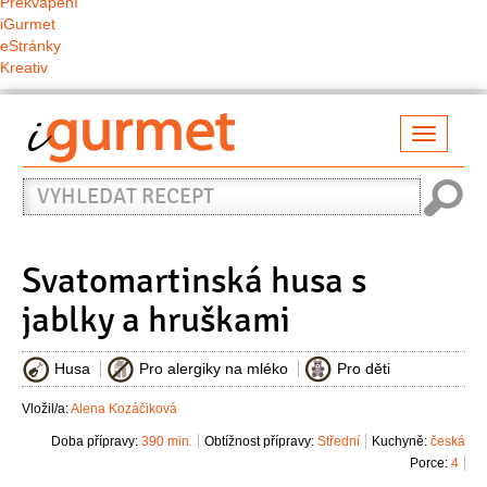
Překvapení
iGurmet
eStránky
Kreativ
Přepno
naviga
Vyhledat
recept
Svatomartinská husa s
jablky a hruškami
Husa
Pro alergiky na mléko
Pro děti
Vložil/a:
Alena Kozáčiková
Doba přípravy:
390 min.
Obtížnost přípravy:
Střední
Kuchyně:
česká
Porce:
4