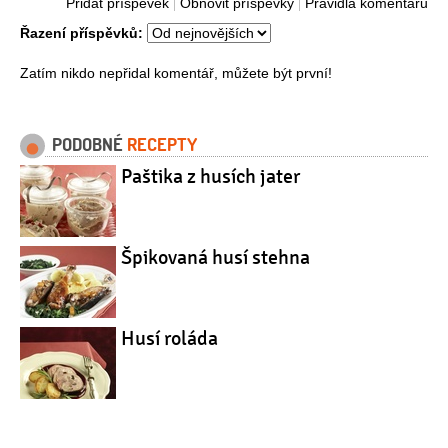
Přidat příspěvek
Obnovit příspěvky
Pravidla komentářů
Řazení příspěvků:
Zatím nikdo nepřidal komentář, můžete být první!
PODOBNÉ
RECEPTY
Paštika z husích jater
Špikovaná husí stehna
Husí roláda