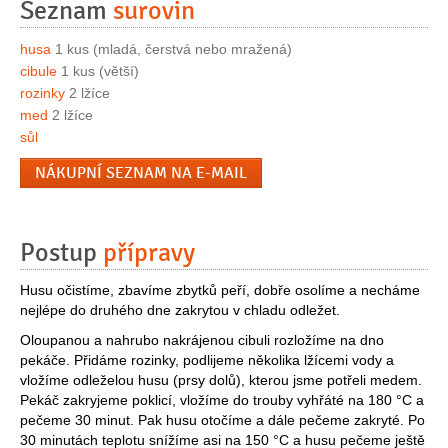
Seznam
surovin
husa
1 kus (mladá, čerstvá nebo mražená)
cibule
1 kus (větší)
rozinky
2 lžíce
med
2 lžíce
sůl
NÁKUPNÍ SEZNAM NA E-MAIL
Postup
přípravy
Husu očistíme, zbavíme zbytků peří, dobře osolíme a necháme
nejlépe do druhého dne zakrytou v chladu odležet.
Oloupanou a nahrubo nakrájenou cibuli rozložíme na dno
pekáče. Přidáme rozinky, podlijeme několika lžícemi vody a
vložíme odleželou husu (prsy dolů), kterou jsme potřeli medem.
Pekáč zakryjeme poklicí, vložíme do trouby vyhřáté na 180 °C a
pečeme 30 minut. Pak husu otočíme a dále pečeme zakryté. Po
30 minutách teplotu snížíme asi na 150 °C a husu pečeme ještě