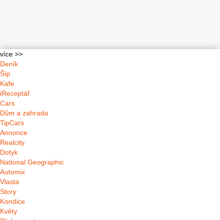
více >>
Deník
Šíp
Kafe
iReceptář
Cars
Dům a zahrada
TipCars
Annonce
Realcity
Dotyk
National Geographic
Automix
Vlasta
Story
Kondice
Květy