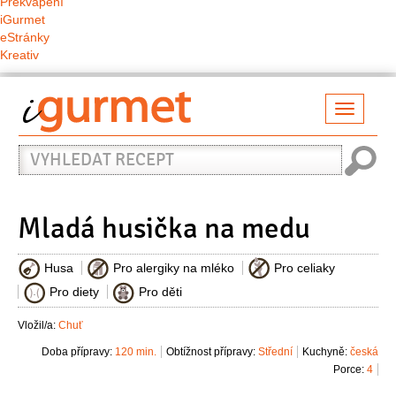
Překvapení
iGurmet
eStránky
Kreativ
Přepno
naviga
Vyhledat
recept
Mladá husička na medu
Husa
Pro alergiky na mléko
Pro celiaky
Pro diety
Pro děti
Vložil/a:
Chuť
Doba přípravy:
120 min.
Obtížnost přípravy:
Střední
Kuchyně:
česká
Porce:
4