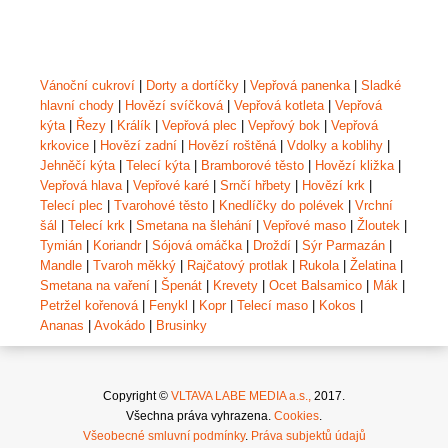
Vánoční cukroví
|
Dorty a dortíčky
|
Vepřová panenka
|
Sladké
hlavní chody
|
Hovězí svíčková
|
Vepřová kotleta
|
Vepřová
kýta
|
Řezy
|
Králík
|
Vepřová plec
|
Vepřový bok
|
Vepřová
krkovice
|
Hovězí zadní
|
Hovězí roštěná
|
Vdolky a koblihy
|
Jehněčí kýta
|
Telecí kýta
|
Bramborové těsto
|
Hovězí kližka
|
Vepřová hlava
|
Vepřové karé
|
Srnčí hřbety
|
Hovězí krk
|
Telecí plec
|
Tvarohové těsto
|
Knedlíčky do polévek
|
Vrchní
šál
|
Telecí krk
|
Smetana na šlehání
|
Vepřové maso
|
Žloutek
|
Tymián
|
Koriandr
|
Sójová omáčka
|
Droždí
|
Sýr Parmazán
|
Mandle
|
Tvaroh měkký
|
Rajčatový protlak
|
Rukola
|
Želatina
|
Smetana na vaření
|
Špenát
|
Krevety
|
Ocet Balsamico
|
Mák
|
Petržel kořenová
|
Fenykl
|
Kopr
|
Telecí maso
|
Kokos
|
Ananas
|
Avokádo
|
Brusinky
Copyright ©
VLTAVA LABE MEDIA a.s.,
2017.
Všechna práva vyhrazena.
Cookies
.
Všeobecné smluvní podmínky
.
Práva subjektů údajů