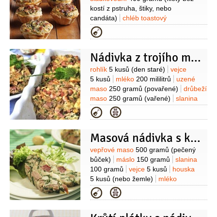
kostí z pstruha, štiky, nebo
candáta)
chléb toastový
6 plátků
smetana
Kategorie
2 decilitry
smetana zakysaná
1 decilitr
vejce
2 kusy
kopřivy
Nádivka z trojího masa
1 svazek
(mladá, čerstvá)
česnek
4 stroužky
petržel hladkolistá
Suroviny
rohlík
5 kusů
(den staré)
vejce
5 kusů
mléko
200 mililitrů
uzené
maso
250 gramů
(povařené)
drůbeží
maso
250 gramů
(vařené)
slanina
50 gramů
kopřivy
2 hrsti
(mladé,
Kategorie
čerstvě natrhané)
petržel
kadeřavá/kudrnka
pažitka
Masová nádivka s kopřivami
Suroviny
vepřové maso
500 gramů
(pečený
bůček)
máslo
150 gramů
slanina
100 gramů
vejce
5 kusů
houska
5 kusů
(nebo žemle)
mléko
2,5 decilitru
strouhanka
Kategorie
5 lžic
kopřivy
(mladé,
nasekané)
muškátový květ
1 špetka