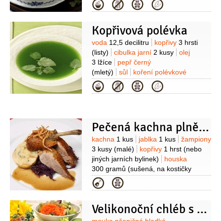
(hladká)
sůl mořská
petržel
Kategorie
kadeřavá/kudrnka
Kopřivová polévka
Suroviny
voda
12,5 decilitru
kopřivy
3 hrsti
(listy)
cibulka jarní
2 kusy
olej
3 lžíce
pepř černý
(mletý)
sůl
koření polévkové
Kategorie
Pečená kachna plněná
Suroviny
kachna
1 kus
jablka
1 kus
žampiony
3 kusy
(malé)
kopřivy
1 hrst
(nebo
jiných jarních bylinek)
houska
300 gramů
(sušená, na kostičky
nakrájená)
vejce
2 kusy
mléko
Kategorie
1 decilitr
mouka pšeničná hrubá
50 gramů
krupice
50 gramů
Velikonoční chléb s bylinkovou náplní