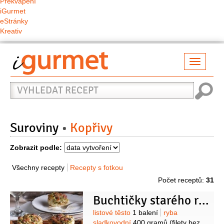
Překvapení
iGurmet
eStránky
Kreativ
Přepno
naviga
Vyhledat
recept
Suroviny
Kopřivy
Zobrazit podle:
Všechny recepty
Recepty s fotkou
Počet receptů:
31
Buchtičky starého rybáře
Suroviny
listové těsto
1 balení
ryba
sladkovodní
400 gramů
(filety bez