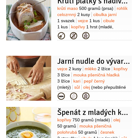
Krůtí plátky s nádivkou
(mletý)
Suroviny
krůtí maso
500 gramů
(prsa)
rohlík
celozrnný
2 kusy
cibulka jarní
1 svazek
vejce
1 kus
cibule
1 kus
kopřivy
1 hrst
(mladé,
nasekané )
brusinky
1 lžíce
Kategorie
(sušené)
muškátový květ
sůl
Jarní nudle do vývarové polévky
Suroviny
vejce
2 kusy
mléko
2 lžíce
kopřivy
3 lžíce
mouka pšeničná hladká
3 lžíce
kari
pepř černý
(mletý)
sůl
olej
(nebo přepuštěné
máslo, na smažení)
Kategorie
Špenát z mladých kopřiv
Suroviny
kopřivy
750 gramů
(mladé)
olej
50 gramů
mouka pšeničná
polohrubá
50 gramů
česnek