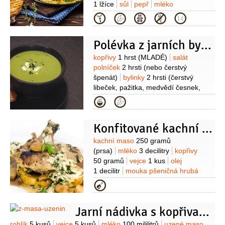
podávání )
sůl
pepř
1 lžíce
sůl
pepř
mléko
1 lžíce
vejce
10 kusů
Kategorie
Polévka z jarních bylinek
Suroviny
kopřivy
1 hrst
(MLADÉ)
salát
polníček
2 hrsti
(nebo čerstvý
špenát)
bylinky
2 hrsti
(čerstvý
libeček, pažitka, medvědí česnek,
bazalka)
cibule
1 kus
česnek
Kategorie
2 stroužky
brambory
2 kusy
máslo
2 lžíce
víno bílé
100 mililitrů
vývar
Konfitované kachní prso v kopřivovém mléce
zeleninový
1,5 litru
Suroviny
kachní maso
250 gramů
(prsa)
mléko
3 decilitry
kopřivy
50 gramů
vejce
1 kus
olej
1 decilitr
mouka pšeničná hrubá
10 gramů
pepř
sůl
Kategorie
Jarní nádivka s kopřivami s dipem z červené řepy
rohlík
5 kusů
vejce
5 kusů
mléko
100 mililitrů
uzené maso