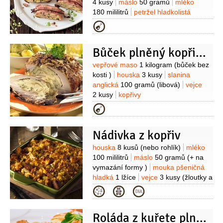
4 kusy
máslo
50 gramů
mléko
1 hrst
muškátový oříšek
strouhanka
180 mililitrů
petržel hladkolistá
(na vysypání)
sůl
1 hrst
pažitka
1 hrst
kopřivy
Kategorie
1 hrst
slanina
200 gramů
(myslivecká)
Bůček plněný kopřivovou nádivkou
Suroviny
vepřové maso
1 kilogram
(bůček bez
kosti )
houska
3 kusy
slanina
anglická
100 gramů
(libová)
vejce
2 kusy
kopřivy
1 svazek
sůl
pepř
muškátový
Kategorie
oříšek
( mletý)
tymián
1/2
lžičky
Nádivka z kopřiv
Suroviny
houska
8 kusů
(nebo rohlík)
mléko
100 mililitrů
máslo
50 gramů
(+ na
vymazání formy )
mouka pšeničná
hladká
1 lžíce
vejce
3 kusy
(žloutky a
bílky zvlášť )
kopřivy
2 šálky
Kategorie
(nasekané)
bylinky
1 šálek
(směs
petržel, pažitka + na ozdobení
Roláda z kuřete plněná bylinkovou nádivkou
)
kypřící prášek do pečiva