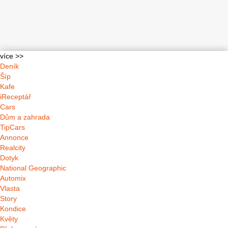
více >>
Deník
Šíp
Kafe
iReceptář
Cars
Dům a zahrada
TipCars
Annonce
Realcity
Dotyk
National Geographic
Automix
Vlasta
Story
Kondice
Květy