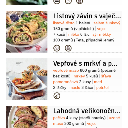
Kategorie
natvrdo)
sůl mořská
Listový závin s vaječnou náplní
Suroviny
listové těsto
1 balení
salám šunkový
150 gramů
(v plátcích)
vejce
7 kusů
mléko
6 lžic
sýr měkký
100 gramů
(Feta, případně jemný
balkán)
kopřivy
2 hrsti
(mladé, nebo
Kategorie
mladý špenát)
pepř černý
(mletý)
sůl
olej
1 lžička
Vepřové s mrkví a pečenou nádivkou
Suroviny
vepřové maso
800 gramů
(pečeně
bez kosti)
mrkev
5 kusů
šťáva
pomerančová
2 kusy
med
2 lžičky
máslo
3 lžíce
petržel
hladkolistá
1 hrst
semínka dýňová
Kategorie
1 lžíce
vývar vepřový
200 mililitrů
cibule
1 kus
Nádivka:
Lahodná velikonoční hlavička
chléb toastový
6 plátků
máslo
180 gramů
(+na vymazání)
vejce
Suroviny
pečivo
4 kusy
(starší housky)
uzené
4 kusy
slanina
100 gramů
smetana
maso
300 gramů
vejce
150 mililitrů
kopřivy