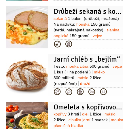
Drůbeží sekaná s košilkou
Suroviny
sekaná
1 balení
(drůbeží, mražená)
Na nádivku:
houska
150 gramů
(tvrdá, nakrájená nakostky)
slanina
anglická
150 gramů
vejce
1 kus
mléko
1 lžíce
muškátový květ
Kategorie
(mletý)
česnek
petržel
kadeřavá/kudrnka
kopřivy
majoránka
Jarní chléb s „bejlím“
Na bramborovou kaši:
brambory
400 gramů
máslo
mléko
sůl
mrkev
Suroviny
Těsto:
mouka žitná
500 gramů
vejce
2 kusy
(mladá)
1 kus
(+ na potření )
mléko
300 mililitrů
máslo
2 lžíce
(rozpuštěné)
droždí
50 gramů
sůl
kmín
Náplň:
kopřivy
Kategorie
2 hrsti
(mladé)
libeček
1 lžíce
(najemno nasekaný)
kopr
1 lžíce
Omeleta s kopřivovou náplní
(najemno nasekaný )
cibulka jarní
3 kusy
česnek
3 stroužky
tvaroh
Suroviny
kopřivy
3 hrsti
olej
1 lžíce
máslo
250
(kozí)
pomazánka
(ze
2 lžíce
cibulka jarní
1 svazek
mouka
smetanového sýra s bylinkami k
pšeničná hladká