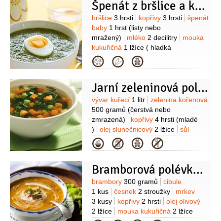
Špenát z bršlice a kopřivy
Suroviny
bršlice
3 hrsti
kopřivy
3 hrsti
špenát
baby
1 hrst
(listy nebo
mražený)
mléko
2 decilitry
mouka
kukuřičná
1 lžíce
( hladká
)
cibule
olej olivový
sůl
Kategorie
mořská
česnek
Jarní zeleninová polévka
Suroviny
vývar kuřecí
1 litr
zelenina kořenová
500 gramů
(čerstvá nebo
zmrazená)
kopřivy
4 hrsti
(mladé
)
olej slunečnicový
2 lžíce
sůl
Kategorie
Bramborová polévka s kopřivami
Suroviny
brambory
300 gramů
cibule
1 kus
česnek
2 stroužky
mrkev
3 kusy
kopřivy
2 hrsti
olej olivový
2 lžíce
mouka kukuřičná
2 lžíce