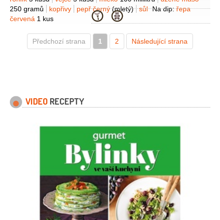
Suroviny
250 gramů
kopřivy
pepř černý
(mletý)
sůl
Na dip:
řepa
Kategorie
červená
1 kus
Předchozí strana
1
2
Následující strana
VIDEO
RECEPTY