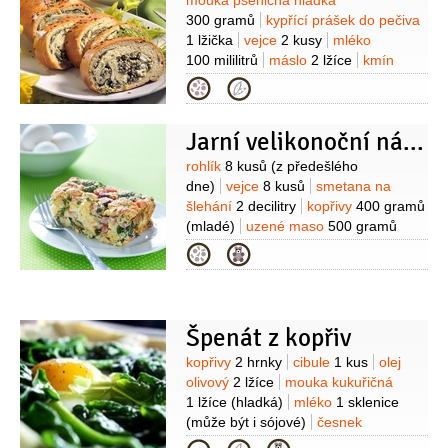
Suroviny
mouka pšeničná hladká
300 gramů
kypřící prášek do pečiva
1 lžička
vejce
2 kusy
mléko
100 mililitrů
máslo
2 lžíce
kmín
(drcený)
kmín
(celý)
sůl
mouka
(na
Kategorie
vál)
Na náplň:
tvaroh měkký
250 gramů
česnek
Jarní velikonoční nádivka
3 stroužky
cibulka jarní
2 kusy
kopřivy
1 hrst
petržel
Suroviny
rohlík
8 kusů
(z předešlého
kadeřavá/kudrnka
1 hrst
kopr
dne)
vejce
8 kusů
smetana na
2 lžíce
sůl
(trocha)
pepř
šlehání
2 decilitry
kopřivy
400 gramů
(mladé)
uzené maso
500 gramů
(vařené)
cibule
1 kus
česnek
Kategorie
4 stroužky
pažitka
2 lžíce
(nasekaná)
majoránka
1 lžička
Špenát z kopřiv
Suroviny
kopřivy
2 hrnky
cibule
1 kus
olej
olivový
2 lžíce
mouka kukuřičná
1 lžíce
(hladká)
mléko
1 sklenice
(může být i sójové)
česnek
2 stroužky
vejce
1 kus
(vařené