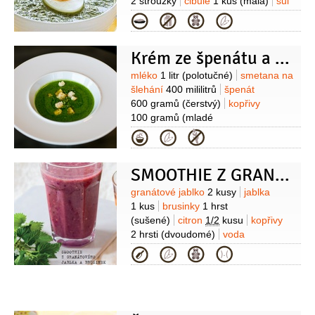
2 stroužky
cibule
1 kus
(malá)
sůl
Kategorie
Krém ze špenátu a kopřiv s parmazánovými krutony
Suroviny
mléko
1 litr
(polotučné)
smetana na
šlehání
400 mililitrů
špenát
600 gramů
(čerstvý)
kopřivy
100 gramů
(mladé
výhonky)
brambory
500 gramů
Kategorie
(neloupané)
sýr Parmezán
50 gramů
olej olivový
50 mililitrů
SMOOTHIE Z GRANÁTOVÉHO JABLKA A BRUSINEK S KOPŘIVOU
(extra virgin)
vajíčko křepelčí
10 kusů
Suroviny
granátové jablko
2 kusy
jablka
1 kus
brusinky
1 hrst
(sušené)
citron
1/2
kusu
kopřivy
2 hrsti
(dvoudomé)
voda
500 mililitrů
Kategorie