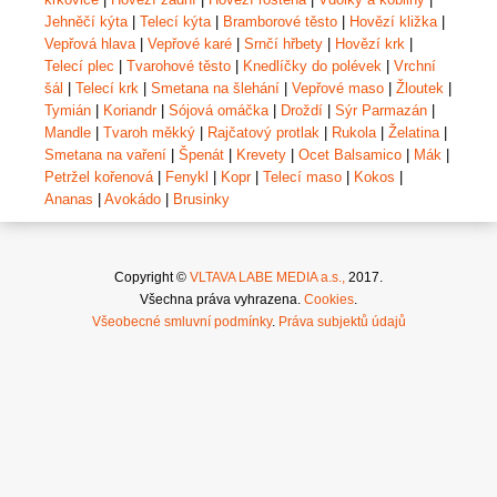
Jehněčí kýta
|
Telecí kýta
|
Bramborové těsto
|
Hovězí kližka
|
Vepřová hlava
|
Vepřové karé
|
Srnčí hřbety
|
Hovězí krk
|
Telecí plec
|
Tvarohové těsto
|
Knedlíčky do polévek
|
Vrchní
šál
|
Telecí krk
|
Smetana na šlehání
|
Vepřové maso
|
Žloutek
|
Tymián
|
Koriandr
|
Sójová omáčka
|
Droždí
|
Sýr Parmazán
|
Mandle
|
Tvaroh měkký
|
Rajčatový protlak
|
Rukola
|
Želatina
|
Smetana na vaření
|
Špenát
|
Krevety
|
Ocet Balsamico
|
Mák
|
Petržel kořenová
|
Fenykl
|
Kopr
|
Telecí maso
|
Kokos
|
Ananas
|
Avokádo
|
Brusinky
Copyright ©
VLTAVA LABE MEDIA a.s.,
2017.
Všechna práva vyhrazena.
Cookies
.
Všeobecné smluvní podmínky
.
Práva subjektů údajů