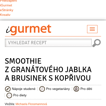
Překvapení
iGurmet
eStránky
Kreativ
Přepno
naviga
Vyhledat
recept
SMOOTHIE
Z GRANÁTOVÉHO JABLKA
A BRUSINEK S KOPŘIVOU
Nápoje studené
Pro vegetariány
Pro děti
Pro diety
Vložil/a:
Michaela Flossmannová