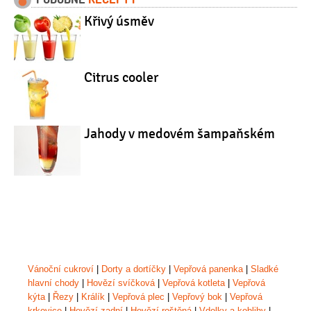
Křivý úsměv
Citrus cooler
Jahody v medovém šampaňském
Vánoční cukroví
|
Dorty a dortíčky
|
Vepřová panenka
|
Sladké
hlavní chody
|
Hovězí svíčková
|
Vepřová kotleta
|
Vepřová
kýta
|
Řezy
|
Králík
|
Vepřová plec
|
Vepřový bok
|
Vepřová
krkovice
|
Hovězí zadní
|
Hovězí roštěná
|
Vdolky a koblihy
|