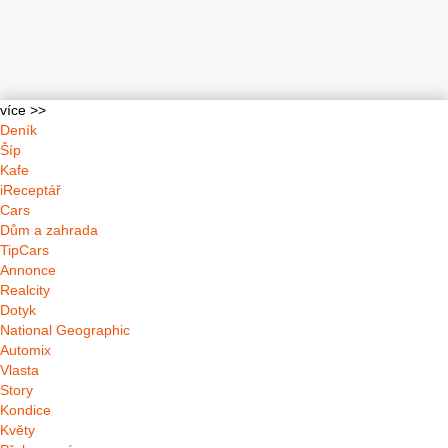
více >>
Deník
Šíp
Kafe
iReceptář
Cars
Dům a zahrada
TipCars
Annonce
Realcity
Dotyk
National Geographic
Automix
Vlasta
Story
Kondice
Květy