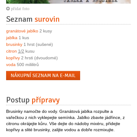
přidat foto
Seznam
surovin
granátové jablko
2 kusy
jablka
1 kus
brusinky
1 hrst (sušené)
citron
1/2
kusu
kopřivy
2 hrsti (dvoudomé)
voda
500 mililitrů
NÁKUPNÍ SEZNAM NA E-MAIL
Postup
přípravy
Brusinky namočte do vody. Granátová jablka rozpulte a
vařečkou z nich vyklepejte semínka. Jablko zbavte jádřince, z
citronu okrájejte kůru. Vše dejte do nádoby mixéru, přidejte
kopřivy a slité brusinky, zalijte vodou a dobře rozmixujte.