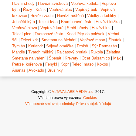
hlavní chody
|
Hovězí svíčková
|
Vepřová kotleta
|
Vepřová
kýta
|
Řezy
|
Králík
|
Vepřová plec
|
Vepřový bok
|
Vepřová
krkovice
|
Hovězí zadní
|
Hovězí roštěná
|
Vdolky a koblihy
|
Jehněčí kýta
|
Telecí kýta
|
Bramborové těsto
|
Hovězí kližka
|
Vepřová hlava
|
Vepřové karé
|
Srnčí hřbety
|
Hovězí krk
|
Telecí plec
|
Tvarohové těsto
|
Knedlíčky do polévek
|
Vrchní
šál
|
Telecí krk
|
Smetana na šlehání
|
Vepřové maso
|
Žloutek
|
Tymián
|
Koriandr
|
Sójová omáčka
|
Droždí
|
Sýr Parmazán
|
Mandle
|
Tvaroh měkký
|
Rajčatový protlak
|
Rukola
|
Želatina
|
Smetana na vaření
|
Špenát
|
Krevety
|
Ocet Balsamico
|
Mák
|
Petržel kořenová
|
Fenykl
|
Kopr
|
Telecí maso
|
Kokos
|
Ananas
|
Avokádo
|
Brusinky
Copyright ©
VLTAVA LABE MEDIA a.s.,
2017.
Všechna práva vyhrazena.
Cookies
.
Všeobecné smluvní podmínky
.
Práva subjektů údajů