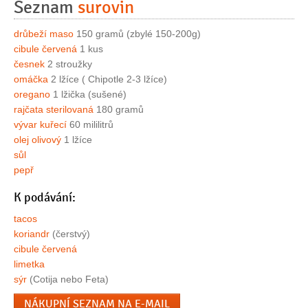
Seznam
surovin
drůbeží maso
150 gramů (zbylé 150-200g)
cibule červená
1 kus
česnek
2 stroužky
omáčka
2 lžíce ( Chipotle 2-3 lžíce)
oregano
1 lžička (sušené)
rajčata sterilovaná
180 gramů
vývar kuřecí
60 mililitrů
olej olivový
1 lžíce
sůl
pepř
K podávání:
tacos
koriandr
(čerstvý)
cibule červená
limetka
sýr
(Cotija nebo Feta)
NÁKUPNÍ SEZNAM NA E-MAIL