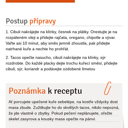
Postup
přípravy
1. Cibuli nakrájejte na klínky, česnek na plátky. Orestujte je na
rozpáleném oleji a přidejte rajčata, oregano, chipotle a vývar.
Vařte asi 10 minut, aby směs jemně zhoustla, pak přidejte
natrhané kuře a nechte ho prohřát.
2. Tacos opečte nasucho, cibuli nakrájejte na klínky, sýr
rozdrobte. Do každé placky dejte trochu kuřecí směsi, přidejte
cibuli, sýr, koriandr a podávejte ozdobené limetou
Poznámka
k receptu
Ať porcujete upečené kuře sebelépe, na kostře vždycky dost
masa zbude. Zužitkujte ho do skvělých tacos, nikdo nepozná,
že jde vlastně o zbytky. Pokud pečení neplánujete, ořežte
skelet zasyrova a kousky masa opečte na pánvi.