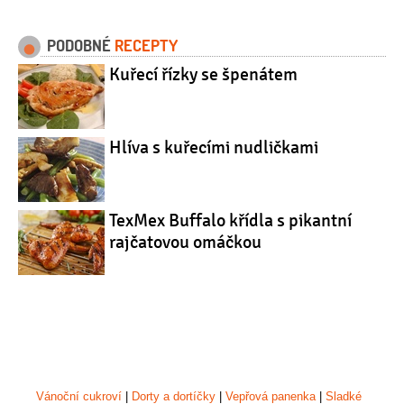
PODOBNÉ
RECEPTY
Kuřecí řízky se špenátem
Hlíva s kuřecími nudličkami
TexMex Buffalo křídla s pikantní
rajčatovou omáčkou
Vánoční cukroví
|
Dorty a dortíčky
|
Vepřová panenka
|
Sladké