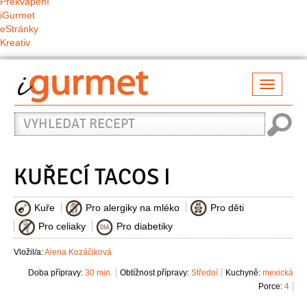
Překvapení
iGurmet
eStránky
Kreativ
Přepno
naviga
Vyhledat
recept
KUŘECÍ TACOS I
Kuře
Pro alergiky na mléko
Pro děti
Pro celiaky
Pro diabetiky
Vložil/a:
Alena Kozáčiková
Doba přípravy:
30 min.
Obtížnost přípravy:
Střední
Kuchyně:
mexická
Porce:
4