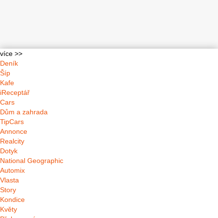
více >>
Deník
Šíp
Kafe
iReceptář
Cars
Dům a zahrada
TipCars
Annonce
Realcity
Dotyk
National Geographic
Automix
Vlasta
Story
Kondice
Květy