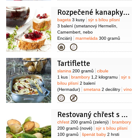
Kromě toho:
mouka pšeničná hladká
Rozpečené kanapky s brusinkami
(na vál)
vejce
(+ 1 lžíce mléka, na
potření)
mák
(nebo sezamová
Suroviny
bageta
3 kusy
sýr s bílou plísní
semínka nebo hrubá sůl, na
3 balení
(smetanový Hermelín,
posypání)
Na hermelínovou
Camembert, nebo
pomazánku:
sýr s bílou plísní
2 balení
Encián)
marmeláda
300 gramů
(Hermelín, Camembert, nebo
(nakládané brusinky)
brusinky
(na
Kategorie
Encián)
majonéza
ozdobu)
100 gramů
šunka
70 gramů
cibule
1 kus
(střední)
okurky kyselé
Tartiflette
50 gramů
česnek
Suroviny
slanina
200 gramů
cibule
1 stroužek
paprika
(mletá)
pepř
1 kus
brambory
1,2 kilogramu
sýr s
černý
(mletý)
sůl
bílou plísní
2 balení
(Hermadur)
smetana
2 decilitry
víno
bílé
5 decilitrů
sůl
Kategorie
Restovaný chřest s novými bramborami
Suroviny
chřest
200 gramů
(zelený)
brambory
200 gramů
(nové)
sýr s bílou plísní
100 gramů
špenát baby
2 hrsti