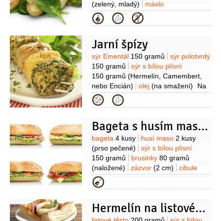
(zelený, mladý)
máslo
50 gramů
olej olivový
1 lžíce
pepř
Kategorie
černý
(mletý)
sůl
Jarní špízy
Suroviny
sýr Ementál
150 gramů
sýr polotvrdý
150 gramů
sýr s bílou plísní
150 gramů
(Hermelín, Camembert,
nebo Encián)
olej
(na smažení)
Na
obalení:
vejce
2 kusy
mléko
Kategorie
1 decilitr
mouka pšeničná hladká
3 lžíce
strouhanka
2 hrsti
semínka
Bageta s husím masem, sýrem brie a brusinkovým čatní
slunečnicová
50 gramů
bylinky
1 hrst
(nasekané, čerstvé)
Suroviny
bageta
4 kusy
husí maso
2 kusy
(prso pečené)
sýr s bílou plísní
150 gramů
brusinky
80 gramů
(naložené)
zázvor
(2 cm)
cibule
1 kus
(malá)
ocet Balsamico
Kategorie
1 lžíce
cukr
1 lžíce
badyán
1 kus
(hvězda)
Hermelín na listovém těstě
listové těsto
200 gramů
sýr s bílou