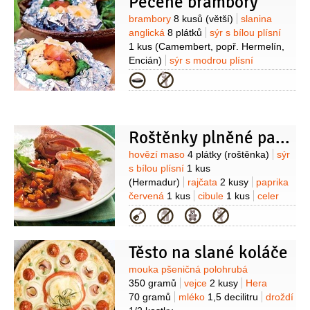
Pečené brambory
Mozzarella
100 gramů
rajčátka
cherry
10 kusů
slanina
4 plátky
Suroviny
brambory
8 kusů
(větší)
slanina
(panceta)
artyčok
2 kusy
anglická
8 plátků
sýr s bílou plísní
(nakládané)
olivy
12 kusů
rajčata
1 kus
(Camembert, popř. Hermelín,
drcená
6 lžic
tymián
Encián)
sýr s modrou plísní
6 snítek
oregano
1 lžička
Na náplň
50 gramů
(Roquefort, popř.
Kategorie
2:
brambory
300 gramů
Niva)
jablka
1 kus
bylinky
1 hrst
(oloupané)
sýr s bílou plísní
(oregano, bazalka, saturejka)
sůl
100 gramů
(Hermelín)
sýr s modrou
plísní
80 gramů
(Niva)
broskve
Roštěnky plněné paprikou a slaninou
2 kusy
roketa
20 listů
sýr Ricotta
Suroviny
4 lžíce
máslo pomazánkové
hovězí maso
4 plátky
(roštěnka)
sýr
2 lžíce
olej olivový
2 lžíce
sůl
s bílou plísní
1 kus
(Hermadur)
rajčata
2 kusy
paprika
červená
1 kus
cibule
1 kus
celer
řapíkatý
2 kusy
(stonek)
slanina
Kategorie
anglická
4 plátky
olej olivový
3 lžíce
česnek
2 stroužky
Těsto na slané koláče
Suroviny
mouka pšeničná polohrubá
350 gramů
vejce
2 kusy
Hera
70 gramů
mléko
1,5 decilitru
droždí