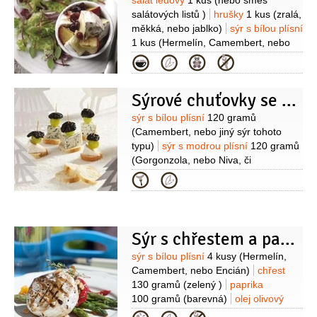
Suroviny
salát ledový
1 kus
(nebo směs
salátových listů )
hrušky
1 kus
(zralá,
měkká, nebo jablko)
sýr s bílou plísní
1 kus
(Hermelín, Camembert, nebo
Encián)
kompot brusinkový
Kategorie
2 lžíce
olej olivový
1 lžíce
šťáva
citronová
2 lžíce
Sýrové chuťovky se švestkami
Suroviny
sýr s bílou plísní
120 gramů
(Camembert, nebo jiný sýr tohoto
typu)
sýr s modrou plísní
120 gramů
(Gorgonzola, nebo Niva, či
Modřenín)
hroznové víno
Kategorie
20 kuliček
rohlík
2 kusy
švestky
sušené
10 kusů
víno červené
1,5 decilitru
med
2 lžíce
zázvor
1 lžíce
(čerstvý, nastrouhaný)
pepř
Sýr s chřestem a paprikami
1 špetka
(čerstvě mletý)
Suroviny
sýr s bílou plísní
4 kusy
(Hermelín,
Camembert, nebo Encián)
chřest
130 gramů
(zelený )
paprika
100 gramů
(barevná)
olej olivový
8 lžic
ořechy piniové