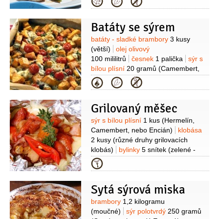
Kategorie
1 hrst
máslo
tymián
1 snítka
citron
1 plátek
pepř černý
(mletý)
Batáty se sýrem
Suroviny
batáty - sladké brambory
3 kusy
(větší)
olej olivový
100 mililitrů
česnek
1 palička
sýr s
bílou plísní
20 gramů
(Camembert,
nebo jiný sýr tohoto typu)
kmín
Kategorie
římský
5 gramů
(mletý)
bazalka
1 hrst
(čerstvá)
pepř černý
2 gramy
Grilovaný měšec
(mletý)
sůl
5 gramů
ocet vinný
10 kapek
(červený)
Suroviny
sýr s bílou plísní
1 kus
(Hermelín,
Camembert, nebo Encián)
klobása
2 kusy
(různé druhy grilovacích
klobás)
bylinky
5 snítek
(zelené -
tymián, rozmarýn)
česnek
Kategorie
3 stroužky
chléb toastový
1 balení
(světlý)
Sytá sýrová miska
Suroviny
brambory
1,2 kilogramu
(moučné)
sýr polotvrdý
250 gramů