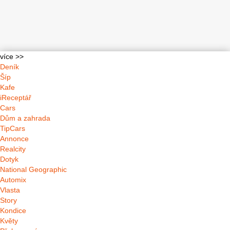
více >>
Deník
Šíp
Kafe
iReceptář
Cars
Dům a zahrada
TipCars
Annonce
Realcity
Dotyk
National Geographic
Automix
Vlasta
Story
Kondice
Květy