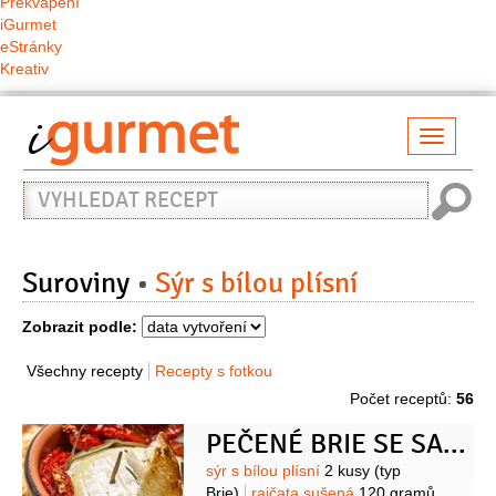
Překvapení
iGurmet
eStránky
Kreativ
Přepno
naviga
Vyhledat
recept
Suroviny
Sýr s bílou plísní
Zobrazit podle:
Všechny recepty
Recepty s fotkou
Počet receptů:
56
PEČENÉ BRIE SE SALSOU ZE SUŠENÝCH RAJČAT
Suroviny
sýr s bílou plísní
2 kusy
(typ
Brie)
rajčata sušená
120 gramů