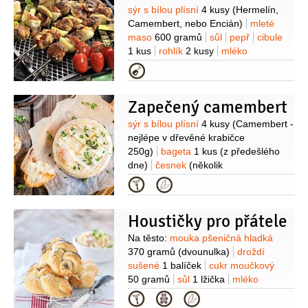
Suroviny
sýr s bílou plísní
4 kusy
(Hermelín,
Camembert, nebo Encián)
mleté
maso
600 gramů
sůl
pepř
cibule
1 kus
rohlík
2 kusy
mléko
250 mililitrů
slanina
Kategorie
250 gramů
vejce
1 kus
Zapečený camembert
Suroviny
sýr s bílou plísní
4 kusy
(Camembert -
nejlépe v dřevěné krabičce
250g)
bageta
1 kus
(z předešlého
dne)
česnek
(několik
stroužků)
rozmarýn
1 snítka
olej
Kategorie
olivový
(na potření)
ořechy
1 hrst
brusinky
1 hrst
sůl
Houstičky pro přátele
Suroviny
Na těsto:
mouka pšeničná hladká
370 gramů
(dvounulka)
droždí
sušené
1 balíček
cukr moučkový
50 gramů
sůl
1 lžička
mléko
100 mililitrů
(vlažné)
vejce
Kategorie
3 kusy
máslo
180 gramů
(změklé)