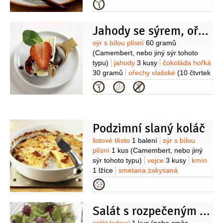
2 plechovky
cibule
1 kus
česnek
Kategorie
2 stroužky
paprička chilli červená
1 kus
cibulka jarní
1 kus
rajčata
Jahody se sýrem, ořechy a čokoládovým sirupem
2 kusy
pepř černý
(mletý)
Suroviny
sýr s bílou plísní
60 gramů
(Camembert, nebo jiný sýr tohoto
typu)
jahody
3 kusy
čokoláda hořká
30 gramů
ořechy vlašské
(10 čtvrtek
+ 1 lžíce nasekaných)
salát polníček
Kategorie
10 lístků
ocet Balsamico
1 lžička
Podzimní slaný koláč
Suroviny
listové těsto
1 balení
sýr s bílou
plísní
1 kus
(Camembert, nebo jiný
sýr tohoto typu)
vejce
3 kusy
kmín
1 lžíce
smetana zakysaná
50 gramů
slanina
50 gramů
(nebo
Kategorie
uzeného bůčku bez kosti)
Salát s rozpečeným hermelínem