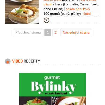
Suroviny
plísní
2 kusy
(Hermelín, Camembert,
nebo Encián)
salám paprikový
100 gramů
(ostrý, plátky)
čatní
4 lžíce
(mangové)
paprička chilli
Kategorie
červená
1 kus
(nemusí být)
mouka
pšeničná hladká
(na vál)
vejce
Předchozí strana
1/2
1
kusu
2
(na potření)
Následující strana
smetana
2 lžíce
(na potření)
VIDEO
RECEPTY