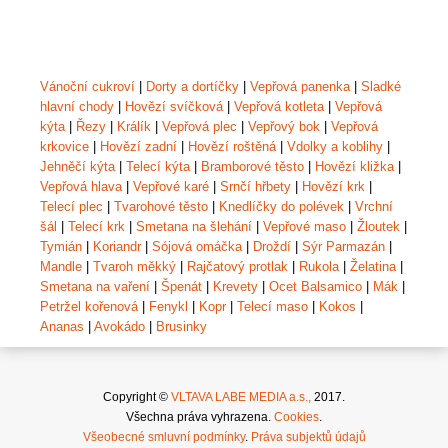
Vánoční cukroví
|
Dorty a dortíčky
|
Vepřová panenka
|
Sladké
hlavní chody
|
Hovězí svíčková
|
Vepřová kotleta
|
Vepřová
kýta
|
Řezy
|
Králík
|
Vepřová plec
|
Vepřový bok
|
Vepřová
krkovice
|
Hovězí zadní
|
Hovězí roštěná
|
Vdolky a koblihy
|
Jehněčí kýta
|
Telecí kýta
|
Bramborové těsto
|
Hovězí kližka
|
Vepřová hlava
|
Vepřové karé
|
Srnčí hřbety
|
Hovězí krk
|
Telecí plec
|
Tvarohové těsto
|
Knedlíčky do polévek
|
Vrchní
šál
|
Telecí krk
|
Smetana na šlehání
|
Vepřové maso
|
Žloutek
|
Tymián
|
Koriandr
|
Sójová omáčka
|
Droždí
|
Sýr Parmazán
|
Mandle
|
Tvaroh měkký
|
Rajčatový protlak
|
Rukola
|
Želatina
|
Smetana na vaření
|
Špenát
|
Krevety
|
Ocet Balsamico
|
Mák
|
Petržel kořenová
|
Fenykl
|
Kopr
|
Telecí maso
|
Kokos
|
Ananas
|
Avokádo
|
Brusinky
Copyright ©
VLTAVA LABE MEDIA a.s.,
2017.
Všechna práva vyhrazena.
Cookies
.
Všeobecné smluvní podmínky
.
Práva subjektů údajů