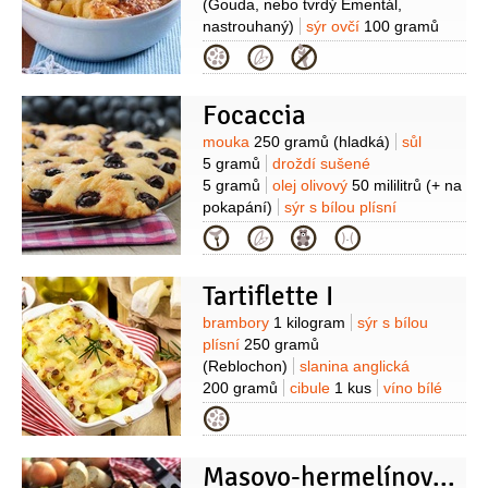
(Gouda, nebo tvrdý Ementál,
nastrouhaný)
sýr ovčí
100 gramů
(tvrdý, pařený, nastrouhaný)
sýr
Kategorie
Brynza
100 gramů
sýr s bílou plísní
100 gramů
(Camembert - nakrájet na
Focaccia
kousky)
víno bílé
1 decilitr
smetana
na šlehání
1 decilitr
(na přelití
Suroviny
mouka
250 gramů
(hladká)
sůl
)
cibule
1 kus
(větší)
máslo
2 lžíce
5 gramů
droždí sušené
(na zesklovatění cibule)
5 gramů
olej olivový
50 mililitrů
(+ na
pokapání)
sýr s bílou plísní
(Camembert dle chuti)
ostružiny
(na
Kategorie
ozdobení)
tymián
(dle chuti)
mandle
(nasekané)
sůl
(hrubozrnná)
Tartiflette I
Suroviny
brambory
1 kilogram
sýr s bílou
plísní
250 gramů
(Reblochon)
slanina anglická
200 gramů
cibule
1 kus
víno bílé
200 mililitrů
tymián
3 snítky
Kategorie
(čerstvý)
olej
1 lžíce
(rostlinný)
sůl
pepř
Masovo-hermelínové kuličky