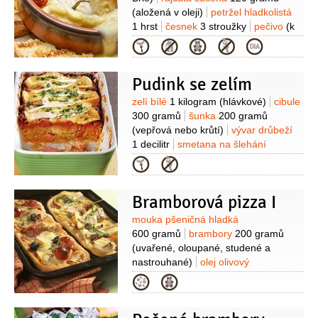
(aložená v oleji)
petržel hladkolistá
1 hrst
česnek
3 stroužky
pečivo
(k
podávání)
Kategorie
Pudink se zelím
Suroviny
zelí bílé
1 kilogram
(hlávkové)
cibule
300 gramů
šunka
200 gramů
(vepřová nebo krůtí)
vývar drůbeží
1 decilitr
smetana na šlehání
1 decilitr
rajčatový protlak
Kategorie
80 gramů
ocet
2 lžíce
cukr krupice
2 lžíce
máslo
2 lžíce
Bramborová pizza I
Suroviny
mouka pšeničná hladká
600 gramů
brambory
200 gramů
(uvařené, oloupané, studené a
nastrouhané)
olej olivový
2 lžíce
droždí
10 gramů
sůl
Kategorie
1/2
lžičky
Na náplň 1:
brambory
300 gramů
(oloupané)
sýr