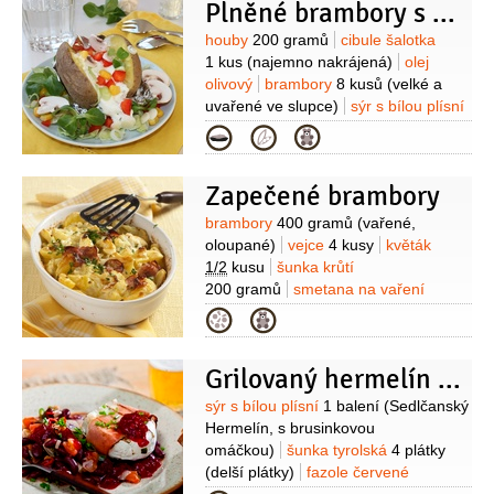
ozdobu)
Plněné brambory s houbami
Suroviny
houby
200 gramů
cibule šalotka
1 kus
(najemno nakrájená)
olej
olivový
brambory
8 kusů
(velké a
uvařené ve slupce)
sýr s bílou plísní
1 kus
(Camembert, nebo jiný sýr
Kategorie
tohoto typu)
rozmarýn
1 snítka
(čerstvý)
česnek
Zapečené brambory
10 stroužků
sůl
pepř
Suroviny
brambory
400 gramů
(vařené,
oloupané)
vejce
4 kusy
květák
1/2
kusu
šunka krůtí
200 gramů
smetana na vaření
2 decilitry
sýr s bílou plísní
1 kus
Kategorie
(Hermelín, Camembert, nebo
Encián)
pepř černý
(čerstvě
Grilovaný hermelín s pikantními fazolemi
mletý)
sůl
tuk
(na vymazání formy)
Suroviny
sýr s bílou plísní
1 balení
(Sedlčanský
Hermelín, s brusinkovou
omáčkou)
šunka tyrolská
4 plátky
(delší plátky)
fazole červené