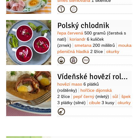
směs sterilovaná
1 sklenice
(barevná)
šunka
150 gramů
okurky
Kategorie
kyselé
2 kusy
jogurt bílý
100 gramů
sůl
pepř
voda
Polský chlodnik
Suroviny
řepa červená
500 gramů
(čerstvá s
natí)
koriandr
6 kuliček
(zrnek)
smetana
200 mililitrů
mouka
pšeničná hladká
2 lžíce
okurky
kyselé
3 kusy
nakládané cibulky
Kategorie
(perlovky)
celer řapíkatý
1 snítka
kopr
(čerstvý)
kuřecí maso
Vídeňské hovězí rolády
250 gramů
(lze vynechat)
Suroviny
hovězí maso
6 plátků
(roštěnky)
hořčice dijonská
2 lžíce
pepř černý
(mletý)
sůl
špek
3 plátky
(silné)
cibule
3 kusy
okurky
kyselé
10 dekagramů
mouka
Kategorie
pšeničná hladká
3 lžíce
mrkev
1 kus
(velká)