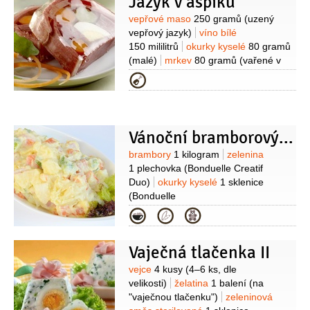
Jazyk v aspiku
Suroviny
vepřové maso
250 gramů
(uzený
vepřový jazyk)
víno bílé
150 mililitrů
okurky kyselé
80 gramů
(malé)
mrkev
80 gramů
(vařené v
osolené vodě)
vejce
1 kus
(natvrdo
Kategorie
)
želatina
25 gramů
(v prášku )
ocet
1 lžíce
cukr
1 lžíce
sůl
1 lžička
Vánoční bramborový salát
Suroviny
brambory
1 kilogram
zelenina
1 plechovka
(Bonduelle Creatif
Duo)
okurky kyselé
1 sklenice
(Bonduelle
okurky)
cibule
olej
hořčice
sůl
pepř
Kategorie
Vaječná tlačenka II
Suroviny
vejce
4 kusy
(4–6 ks, dle
velikosti)
želatina
1 balení
(na
"vaječnou tlačenku")
zeleninová