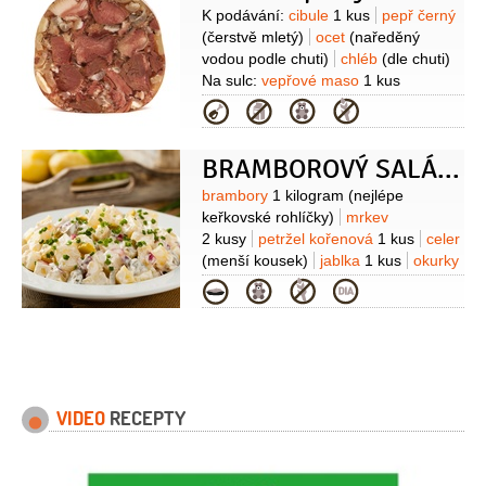
50 gramů
česnek
Suroviny
K podávání:
cibule
1 kus
pepř černý
1 stroužek
paprika
(mletá)
pepř
(čerstvě mletý)
ocet
(naředěný
černý
(mletý)
sůl
vodou podle chuti)
chléb
(dle chuti)
Na sulc:
vepřové maso
1 kus
(koleno)
vepřové maso
3 kusy
Kategorie
(nožičky)
cibule
2 kusy
česnek
2 stroužky
nové koření
BRAMBOROVÝ SALÁT I
10 gramů
pepř černý
10 kusů
(celý)
bobkový list
2 kusy
okurky
Suroviny
brambory
1 kilogram
(nejlépe
kyselé
3 kusy
ocet
(na dochucení)
keřkovské rohlíčky)
mrkev
2 kusy
petržel kořenová
1 kus
celer
(menší kousek)
jablka
1 kus
okurky
kyselé
6 kusů
vejce
4 kusy
šunka
Kategorie
200 gramů
(od kosti)
hrášek
sterilovaný
50 gramů
VIDEO
RECEPTY