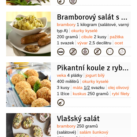
Kategorie
100 gramů
(klasický špek)
olej
(rostliný)
Bramborový salát s kyselými okurkami
Suroviny
brambory
1 kilogram
(salátové, varný
typ A)
okurky kyselé
200 gramů
cibule
2 kusy
pažitka
1 svazek
vývar
2,5 decilitru
ocet
5 lžic
olej
4 lžíce
hořčice
Kategorie
1 lžíce
cukr
1 špetka
Pikantní koule z rybího masa
Suroviny
veka
4 plátky
jogurt bílý
400 mililitrů
okurky kyselé
3 kusy
máta
1/2
svazku
olej olivový
1 lžíce
kuskus
250 gramů
rybí filety
400 gramů
česnek
2 stroužky
vejce
Kategorie
3 kusy
Vlašský salát
Suroviny
brambory
250 gramů
(salátové)
salám šunkový