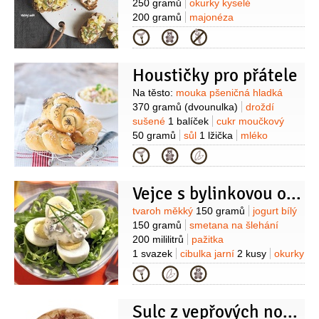
250 gramů
okurky kyselé
200 gramů
majonéza
400 gramů
cibule červená
1/2
kusu
Kategorie
(menší)
jablka
1/2
kusu
worcesterská omáčka
Houstičky pro přátele
2 lžičky
ocet
1 lžíce
sůl
Suroviny
Na těsto:
mouka pšeničná hladká
370 gramů
(dvounulka)
droždí
sušené
1 balíček
cukr moučkový
50 gramů
sůl
1 lžička
mléko
100 mililitrů
(vlažné)
vejce
Kategorie
3 kusy
máslo
180 gramů
(změklé)
Kromě toho:
mouka pšeničná hladká
Vejce s bylinkovou omáčkou
(na vál)
vejce
(+ 1 lžíce mléka, na
potření)
mák
(nebo sezamová
Suroviny
tvaroh měkký
150 gramů
jogurt bílý
semínka nebo hrubá sůl, na
150 gramů
smetana na šlehání
posypání)
Na hermelínovou
200 mililitrů
pažitka
pomazánku:
sýr s bílou plísní
2 balení
1 svazek
cibulka jarní
2 kusy
okurky
(Hermelín, Camembert, nebo
kyselé
2 kusy
(větší, sterilované
Kategorie
Encián)
majonéza
)
pepř bílý
sůl
cukr
1 lžička
100 gramů
šunka
70 gramů
cibule
1 kus
(střední)
okurky kyselé
Sulc z vepřových nožiček