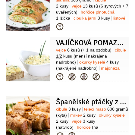
Suroviny
slanina
300 gramů
cibule
2 kusy
vejce
13 kusů
(6 syrových + 7
uvařených)
hořčice plnotučná
1 lžička
cibulka jarní
3 kusy
listové
těsto
500 gramů
okurky kyselé
Kategorie
3 kusy
sůl
pepř
VAJÍČKOVÁ POMAZÁNKA I
Suroviny
vejce
6 kusů
(+ 1 na ozdobu)
cibule
1/2
kusu
(menší nakrájená
nadrobno)
okurky kyselé
4 kusy
(nakrájené nadrobno)
majonéza
200 gramů
(Hellmann’s
Kategorie
Originál)
hořčice
1 lžička
(gurmánská)
pažitka
(na ozdobu
nasekaná )
sůl
pepř
Španělské ptáčky z Klokočné
Suroviny
cibule
3 kusy
telecí maso
600 gramů
(kýta)
mrkev
2 kusy
okurky kyselé
2 kusy
vejce
3 kusy
(natvrdo)
hořčice
(na
potření)
šunka
200 gramů
slanina