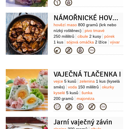
200 mililitrů
želatina
1 balení
Kategorie
(čirá)
olej sezamový
1 lžička
NÁMOŘNICKÉ HOVĚZÍ (SJÖMANSBIFF)
Suroviny
hovězí maso
800 gramů
(krk nebo
nízký roštěnec)
pivo tmavé
250 mililitrů
cibule
2 kusy
pórek
1 kus
sójová omáčka
2 lžíce
vývar
hovězí
100 mililitrů
hřebíček
Kategorie
3 kusy
bobkový list
3 kusy
brambory
6 kusů
(6-8 kusů)
VAJEČNÁ TLAČENKA I
Suroviny
vejce
5 kusů
zelenina
1 kus
(kyselá
směs)
voda
150 mililitrů
okurky
kyselé
5 kusů
šunka
200 gramů
majonéza
250 gramů
želatina
1 kus
(na
Kategorie
vaječnou tlačenku)
sůl
pepř
Jarní vaječný závin