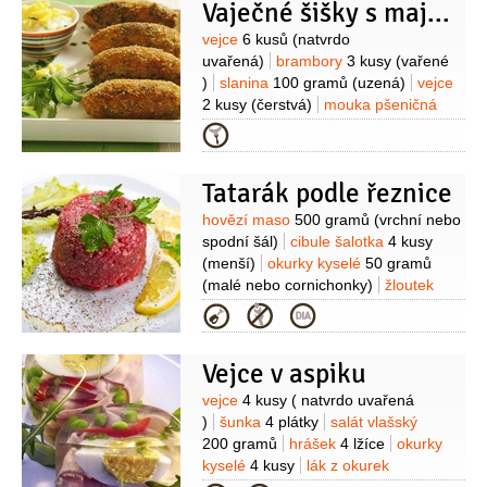
Vaječné šišky s majonézou
Suroviny
vejce
6 kusů
(natvrdo
uvařená)
brambory
3 kusy
(vařené
)
slanina
100 gramů
(uzená)
vejce
2 kusy
(čerstvá)
mouka pšeničná
polohrubá
3 lžíce
mléko
Kategorie
1/2
decilitru
pažitka
1 svazek
cibulka jarní
1 kus
kmín
Tatarák podle řeznice
1 lžička
(mletý)
Na obalení:
mouka
pšeničná hladká
vejce
strouhanka
Suroviny
hovězí maso
500 gramů
(vrchní nebo
Na majonézu:
vejce
2 kusy
(natvrdo
spodní šál)
cibule šalotka
4 kusy
uvařená)
majonéza
(menší)
okurky kyselé
50 gramů
180 gramů
okurky kyselé
2 kusy
(z
(malé nebo cornichonky)
žloutek
nálevu, nastrouhaná
4 kusy
sýr Parmezán
Kategorie
najemno)
hořčice
2 lžíce
ocet
30 gramů
hořčice dijonská
1 lžíce
pepř bílý
3 špetky
(mletý)
sůl
50 gramů
nálev z okurek
2 lžíce
olej
3 špetky
Vejce v aspiku
slunečnicový
100 gramů
sůl
Suroviny
vejce
4 kusy
( natvrdo uvařená
)
šunka
4 plátky
salát vlašský
200 gramů
hrášek
4 lžíce
okurky
kyselé
4 kusy
lák z okurek