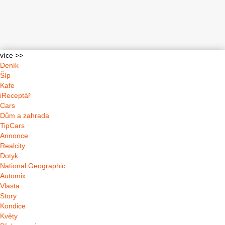
více >>
Deník
Šíp
Kafe
iReceptář
Cars
Dům a zahrada
TipCars
Annonce
Realcity
Dotyk
National Geographic
Automix
Vlasta
Story
Kondice
Květy