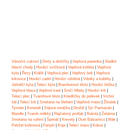
Vánoční cukroví
|
Dorty a dortíčky
|
Vepřová panenka
|
Sladké
hlavní chody
|
Hovězí svíčková
|
Vepřová kotleta
|
Vepřová
kýta
|
Řezy
|
Králík
|
Vepřová plec
|
Vepřový bok
|
Vepřová
krkovice
|
Hovězí zadní
|
Hovězí roštěná
|
Vdolky a koblihy
|
Jehněčí kýta
|
Telecí kýta
|
Bramborové těsto
|
Hovězí kližka
|
Vepřová hlava
|
Vepřové karé
|
Srnčí hřbety
|
Hovězí krk
|
Telecí plec
|
Tvarohové těsto
|
Knedlíčky do polévek
|
Vrchní
šál
|
Telecí krk
|
Smetana na šlehání
|
Vepřové maso
|
Žloutek
|
Tymián
|
Koriandr
|
Sójová omáčka
|
Droždí
|
Sýr Parmazán
|
Mandle
|
Tvaroh měkký
|
Rajčatový protlak
|
Rukola
|
Želatina
|
Smetana na vaření
|
Špenát
|
Krevety
|
Ocet Balsamico
|
Mák
|
Petržel kořenová
|
Fenykl
|
Kopr
|
Telecí maso
|
Kokos
|