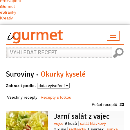
Překvapení
iGurmet
eStránky
Kreativ
Přepno
naviga
Vyhledat
recept
Suroviny
Okurky kyselé
Zobrazit podle:
Všechny recepty
Recepty s fotkou
Počet receptů:
23
Jarní salát z vajec
Suroviny
vejce
9 kusů
salát hlávkový
2 kusy
ředkvičky
1 svazek
šunka