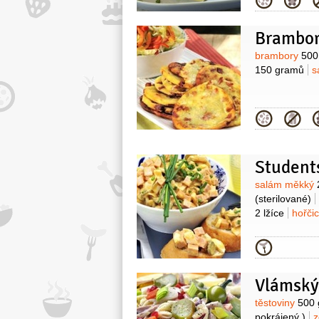
Kategor
Brambor
Surovin
brambory
500
150 gramů
s
Kategor
Student
Surovin
salám měkký
(sterilované)
2 lžíce
hořči
Kategor
Vlámský
Surovin
těstoviny
500
pokrájený )
z