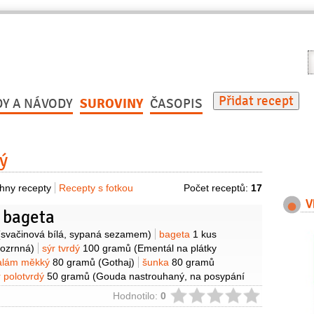
V
r
Přidat recept
DY A NÁVODY
SUROVINY
ČASOPIS
ý
hny recepty
Recepty s fotkou
Počet receptů:
17
V
 bageta
y
(svačinová bílá, sypaná sezamem)
bageta
1 kus
lozrnná)
sýr tvrdý
100 gramů
(Ementál na plátky
alám měkký
80 gramů
(Gothaj)
šunka
80 gramů
r polotvrdý
50 gramů
(Gouda nastrouhaný, na posypání
ce
(na pokapání)
máslo
3 lžíce
(na potření)
bylinky
2 lžíce
ie
Hodnotilo:
0
 posypání)