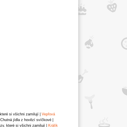
teré si všichni zamilují
|
Vepřová
Chutná jídla z hovězí svíčkové
|
y, které si všichni zamilují
|
Králík