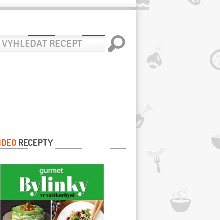
yhledat
ecept
IDEO
RECEPTY