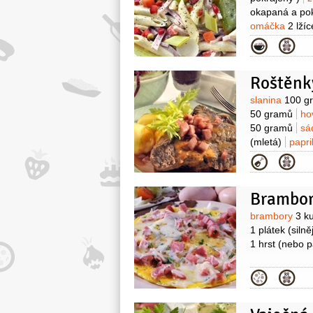
okapaná a po
omáčka
2 lžíc
Kategor
Roštěnk
Surovin
slanina
100 g
50 gramů
ho
50 gramů
sá
(mletá)
papri
Kategor
Bramboro
Surovin
brambory
3 k
1 plátek
(silně
1 hrst
(nebo p
Kategor