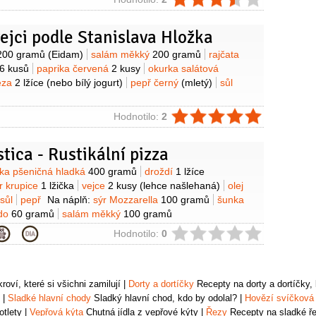
ie
vejci podle Stanislava Hložka
y
200 gramů
(Eidam)
salám měkký
200 gramů
rajčata
6 kusů
paprika červená
2 kusy
okurka salátová
éza
2 lžíce
(nebo bílý jogurt)
pepř černý
(mletý)
sůl
ie
Hodnotilo:
2
stica - Rustikální pizza
y
ka pšeničná hladká
400 gramů
droždí
1 lžíce
r krupice
1 lžička
vejce
2 kusy
(lehce našlehaná)
olej
sůl
pepř
Na náplň:
sýr Mozzarella
100 gramů
šunka
udo
60 gramů
salám měkký
100 gramů
žloutek
6 kusů
(z natvrdo vařených vajec)
klobása
ie
Hodnotilo:
0
rdá pikantní s chilli)
sýr Parmezán
100 gramů
vejce
l hladkolistá
2 lžíce
(nasekaná)
skořice
1/2
lžičky
(mletá)
oví, které si všichni zamilují
|
Dorty a dortíčky
Recepty na dorty a dortíčky, k
|
Sladké hlavní chody
Sladký hlavní chod, kdo by odolal?
|
Hovězí svíčková
otlety
|
Vepřová kýta
Chutná jídla z vepřové kýty
|
Řezy
Recepty na sladké řez