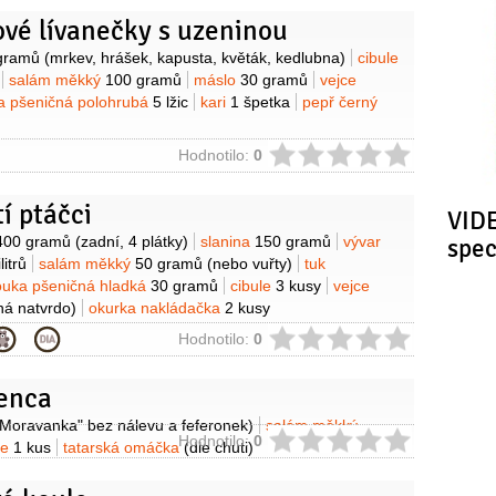
ové lívanečky s uzeninou
y
gramů
(mrkev, hrášek, kapusta, květák, kedlubna)
cibule
salám měkký
100 gramů
máslo
30 gramů
vejce
 pšeničná polohrubá
5 lžic
kari
1 špetka
pepř černý
ie
Hodnotilo:
0
í ptáčci
VIDE
y
400 gramů
(zadní, 4 plátky)
slanina
150 gramů
vývar
spe
litrů
salám měkký
50 gramů
(nebo vuřty)
tuk
uka pšeničná hladká
30 gramů
cibule
3 kusy
vejce
ná natvrdo)
okurka nakládačka
2 kusy
ie
Hodnotilo:
0
enca
(Moravanka" bez nálevu a feferonek)
salám měkký
ie
Hodnotilo:
0
le
1 kus
tatarská omáčka
(dle chuti)