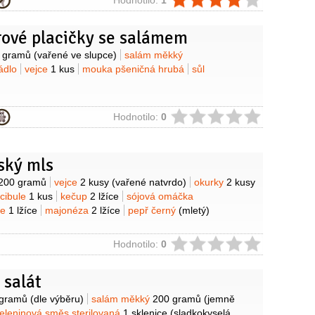
ie
ové placičky se salámem
y
 gramů
(vařené ve slupce)
salám měkký
ádlo
vejce
1 kus
mouka pšeničná hrubá
sůl
ie
Hodnotilo:
0
ský mls
y
200 gramů
vejce
2 kusy
(vařené natvrdo)
okurky
2 kusy
cibule
1 kus
kečup
2 lžíce
sójová omáčka
ce
1 lžíce
majonéza
2 lžíce
pepř černý
(mletý)
ie
Hodnotilo:
0
 salát
y
 gramů
(dle výběru)
salám měkký
200 gramů
(jemně
eleninová směs sterilovaná
1 sklenice
(sladkokyselá,