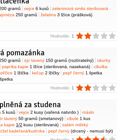
 tlačenka
y
200 gramů
vejce
6 kusů
zeleninová směs sterilovaná
ajonéza
250 gramů
želatina
3 lžíce
(prášková)
ie
Hodnotilo:
1
vá pomazánka
y
250 gramů
sýr tavený
150 gramů
(roztíratelný)
okurky
paprika kapie
1 lžíce
(sterilovaná, nasekaná)
cibulka
hořčice
1 lžička
kečup
2 lžičky
pepř černý
1 špetka
 špetka
ie
Hodnotilo:
1
 plněná za studena
y
ná
5 kusů
vejce
2 kusy
(vařená natvrdo )
máslo
ýr tavený
50 gramů
(smetanový)
cibule
1 kus
ka kapie
1/2
kusu
(sterilovaná)
salám měkký
tržel kadeřavá/kudrnka
pepř černý
(drcený - nemusí být)
Hodnotilo:
2