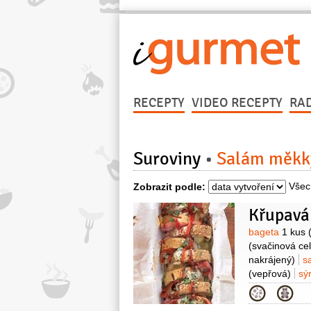
RECEPTY
VIDEO RECEPTY
RA
Suroviny
Salám měkk
Všec
Zobrazit podle:
Křupavá
Surovin
bageta
1 kus
(svačinová ce
nakrájený)
s
(vepřová)
sý
)
kečup
4 lží
Kategor
(nasekané, na