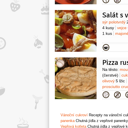
Kategor
Salát s 
Surovin
sýr polotvrdý
4 kusy
vejce
1 kus
majon
Kategor
Pizza ru
Surovin
Na těsto:
mou
(čerstvé)
cuk
olivový
5 lžic
prosciutto cr
(Mortadella)
Kategor
100 gramů
(tv
4 kusy
petrže
Vánoční cukroví
Recepty na vánoční cukr
panenka
Chutná jídla z vepřové panenky
Vepřová kotleta
Chutná jídla z vepřové k