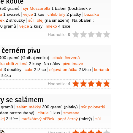
é koule
y
250 gramů
sýr Mozzarella
1 balení
(bochánek v
la
1 svazek
vejce
1 kus
chléb bílý
2 plátky
bazalka
nek
2 stroužky
sůl
olej
(na smažení)
Na obalení:
50 gramů
vejce
2 kusy
mléko
4 lžíce
ie
Hodnotilo:
0
v černém pivu
y
400 gramů
(Gothaj vcelku)
cibule červená
ka chilli zelená
2 kusy
Na nálev:
pivo tmavé
et
3 decilitry
cukr
2 lžíce
sójová omáčka
2 lžíce
koriandr
 lžička
ie
Hodnotilo:
4
y se salámem
y
 gramů
salám měkký
300 gramů
(plátky)
sýr polotvrdý
idam nastrouhaný)
cibule
1 kus
smetana
olej
2 lžíce
muškátový oříšek
pepř černý
(mletý)
sůl
Hodnotilo:
1