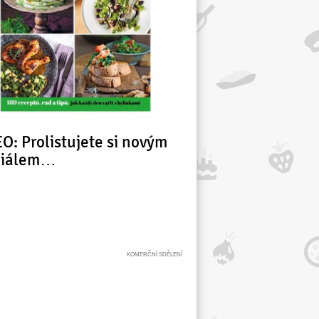
O: Prolistujete si novým
ciálem…