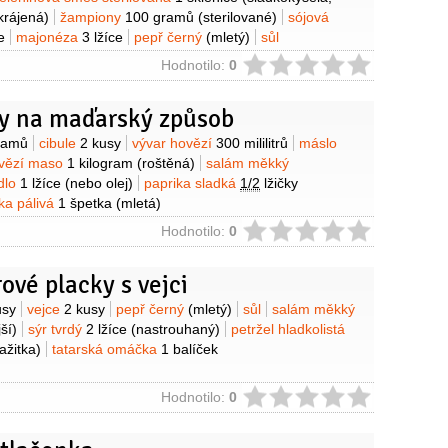
krájená)
žampiony
100 gramů
(sterilované)
sójová
e
majonéza
3 lžíce
pepř černý
(mletý)
sůl
ie
Hodnotilo:
0
y na maďarský způsob
y
ramů
cibule
2 kusy
vývar hovězí
300 mililitrů
máslo
vězí maso
1 kilogram
(roštěná)
salám měkký
dlo
1 lžíce
(nebo olej)
paprika sladká
1/2
lžičky
ka pálivá
1 špetka
(mletá)
ie
Hodnotilo:
0
vé placky s vejci
y
usy
vejce
2 kusy
pepř černý
(mletý)
sůl
salám měkký
jší)
sýr tvrdý
2 lžíce
(nastrouhaný)
petržel hladkolistá
ažitka)
tatarská omáčka
1 balíček
ie
Hodnotilo:
0