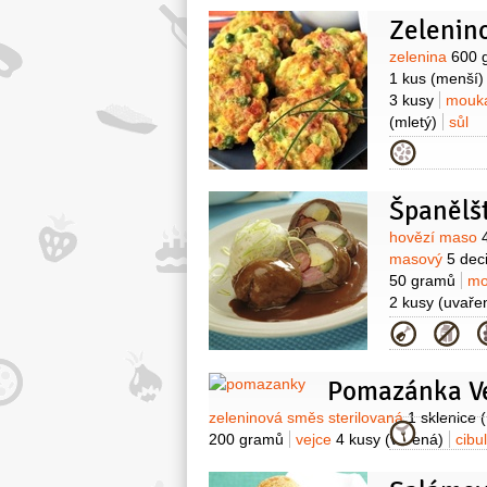
Zelenin
Surovin
zelenina
600 
1 kus
(menší)
3 kusy
mouka
(mletý)
sůl
Kategor
Španělšt
Surovin
hovězí maso
masový
5 deci
50 gramů
mo
2 kusy
(uvaře
Kategor
Pomazánka V
Suroviny
zeleninová směs sterilovaná
1 sklenice
Kategor
200 gramů
vejce
4 kusy
(vařená)
cibu