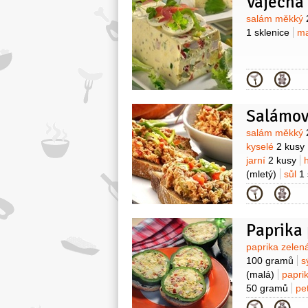
Vaječná
Surovin
salám měkký
1 sklenice
m
Kategor
Salámo
Surovin
salám měkký
kyselé
2 kusy
jarní
2 kusy
(mletý)
sůl
1
Kategor
Paprika
Surovin
paprika zele
100 gramů
s
(malá)
papri
50 gramů
pe