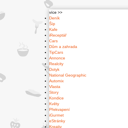
více >>
Deník
Šíp
Kafe
iReceptář
Cars
Dům a zahrada
TipCars
Annonce
Realcity
Dotyk
National Geographic
Automix
Vlasta
Story
Kondice
Květy
Překvapení
iGurmet
eStránky
Kreativ