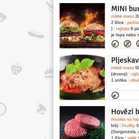
MINI bu
Surovin
mleté maso
2
2 lžíce
pečiv
)
rajčata
8 pl
je řepa nebo 
)
Kategor
Pljeskav
Surovin
mleté maso
5
(drcený)
raj
1 snítka
cibu
Kategor
Surovin
houska na h
krk)
hrušky
3
(Gorgonzola,
1 lžíce
salát