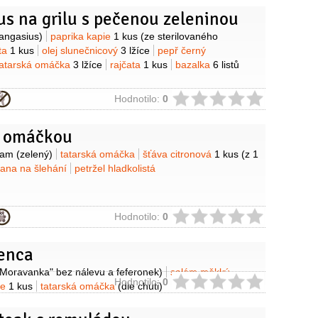
s na grilu s pečenou zeleninou
y
angasius)
paprika kapie
1 kus
(ze sterilovaného
ta
1 kus
olej slunečnicový
3 lžíce
pepř černý
tatarská omáčka
3 lžíce
rajčata
1 kus
bazalka
6 listů
ie
Hodnotilo:
0
s omáčkou
y
ram
(zelený)
tatarská omáčka
šťáva citronová
1 kus
(z 1
ana na šlehání
petržel hladkolistá
ie
Hodnotilo:
0
enca
(Moravanka" bez nálevu a feferonek)
salám měkký
ie
Hodnotilo:
0
le
1 kus
tatarská omáčka
(dle chuti)