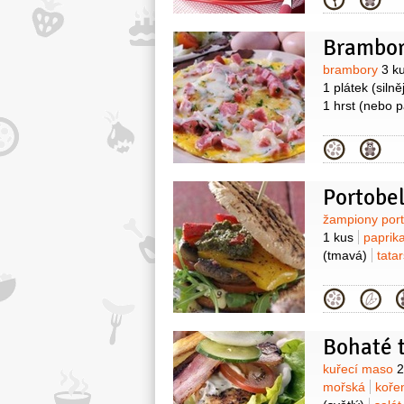
Kategor
Bramboro
Surovin
brambory
3 k
1 plátek
(silně
1 hrst
(nebo p
Kategor
Portobel
Surovin
žampiony por
1 kus
paprik
(tmavá)
tata
Kategor
Bohaté 
Surovin
kuřecí maso
2
mořská
koře