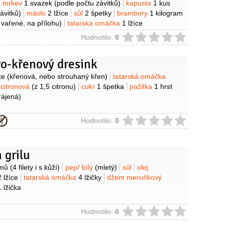
mrkev
1 svazek
(podle počtu závitků)
kapusta
1 kus
ávitků)
máslo
2 lžíce
sůl
2 špetky
brambory
1 kilogram
vařené, na přílohu)
tatarská omáčka
1 lžíce
ie
Hodnotilo:
0
vo-křenový dresink
y
ce
(křenová, nebo strouhaný křen)
tatarská omáčka
 citronová
(z 1,5 citronu)
cukr
1 špetka
pažitka
1 hrst
rájená)
ie
Hodnotilo:
0
 grilu
y
amů
(4 filety i s kůží)
pepř bílý
(mletý)
sůl
olej
2 lžíce
tatarská omáčka
4 lžičky
džem meruňkový
1 lžička
ie
Hodnotilo:
0