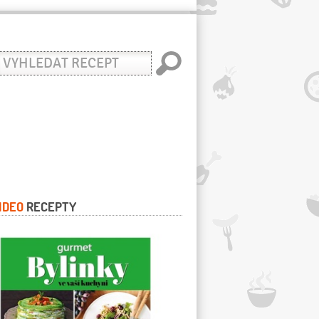
yhledat
ecept
IDEO
RECEPTY