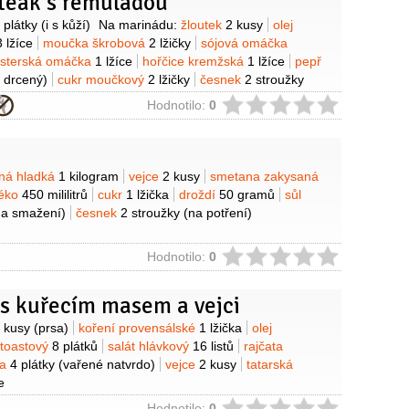
steak s remuládou
y
 plátky
(i s kůží)
Na marinádu:
žloutek
2 kusy
olej
3 lžíce
moučka škrobová
2 lžičky
sójová omáčka
sterská omáčka
1 lžíce
hořčice kremžská
1 lžíce
pepř
ě drcený)
cukr moučkový
2 lžičky
česnek
2 stroužky
Na remuládu:
tatarská omáčka
4 lžíce
okurky
2 kusy
ie
Hodnotilo:
0
kapary
1 lžička
cibule šalotka
1 kus
(malá)
víno bílé
áva citronová
1/2
kusu
(z 1/2 citronu)
cukr krupice
itka
1 svazek
(čerstvá, nasekaná)
hořčice
1 lžíce
y
ná hladká
1 kilogram
vejce
2 kusy
smetana zakysaná
éko
450 mililitrů
cukr
1 lžička
droždí
50 gramů
sůl
na smažení)
česnek
2 stroužky
(na potření)
ie
Hodnotilo:
0
 s kuřecím masem a vejci
y
 kusy
(prsa)
koření provensálské
1 lžička
olej
 toastový
8 plátků
salát hlávkový
16 listů
rajčata
na
4 plátky
(vařené natvrdo)
vejce
2 kusy
tatarská
e
Hodnotilo:
0