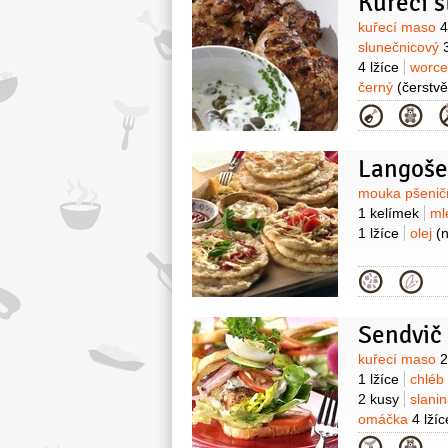
Kuřecí 
Surovin
kuřecí maso
4
slunečnicový
4 lžíce
worce
černý
(čerstv
(prolisovaný)
Kategor
(sterilizované)
20 mililitrů
šť
Langoše
1 špetka
paž
Surovin
mouka pšenič
1 kelímek
ml
1 lžíce
olej
(
Kategor
Sendvič
Surovin
kuřecí maso
2
1 lžíce
chléb
2 kusy
slani
omáčka
4 lžíc