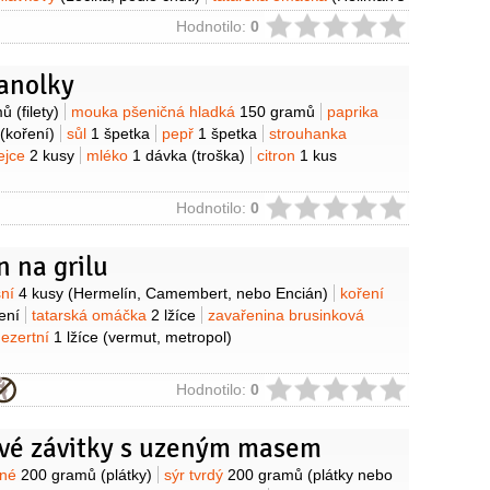
ie
Hodnotilo:
0
ranolky
y
mů
(filety)
mouka pšeničná hladká
150 gramů
paprika
(koření)
sůl
1 špetka
pepř
1 špetka
strouhanka
ejce
2 kusy
mléko
1 dávka
(troška)
citron
1 kus
ie
Hodnotilo:
0
 na grilu
y
sní
4 kusy
(Hermelín, Camembert, nebo Encián)
koření
ení
tatarská omáčka
2 lžíce
zavařenina brusinková
dezertní
1 lžíce
(vermut, metropol)
ie
Hodnotilo:
0
vé závitky s uzeným masem
y
ené
200 gramů
(plátky)
sýr tvrdý
200 gramů
(plátky nebo