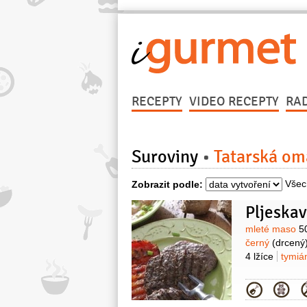
RECEPTY
VIDEO RECEPTY
RA
Suroviny
Tatarská om
Všec
Zobrazit podle:
Pljeskav
Surovin
mleté maso
5
černý
(drcený
4 lžíce
tymiá
Kategor