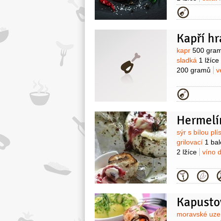
podle chuti )
Kategor
Kapří h
Surovin
kapr
500 gra
sladká
1 lžíce
200 gramů
v
Kategor
Hermelín
Surovin
sýr s bílou plí
grilovací
1 bal
2 lžíce
víno 
Kategor
Kapusto
Surovin
moravské uz