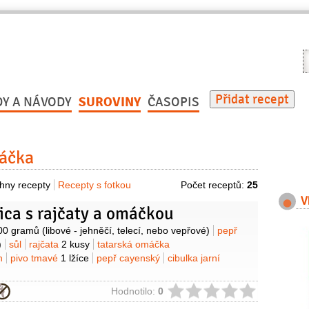
V
r
Přidat recept
DY A NÁVODY
SUROVINY
ČASOPIS
áčka
hny recepty
Recepty s fotkou
Počet receptů:
25
V
ica s rajčaty a omáčkou
y
00 gramů
(libové - jehněčí, telecí, nebo vepřové)
pepř
)
sůl
rajčata
2 kusy
tatarská omáčka
n
pivo tmavé
1 lžíce
pepř cayenský
cibulka jarní
ie
Hodnotilo:
0