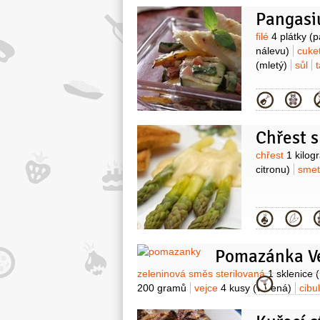
Pangasiu
Surovin
filé
4 plátky
(p
nálevu)
cuke
(mletý)
sůl
Kategor
Chřest 
Surovin
chřest
1 kilog
citronu)
smet
Kategor
Pomazánka V
Suroviny
zeleninová směs sterilovaná
1 sklenice
Kategor
200 gramů
vejce
4 kusy
(vařená)
cibu