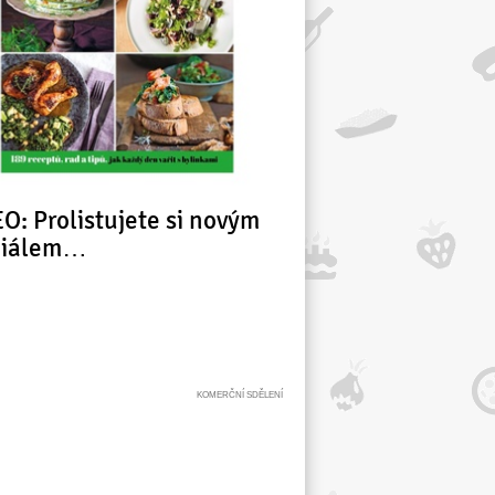
O: Prolistujete si novým
ciálem…