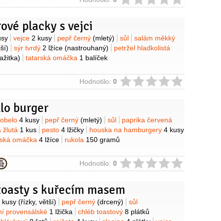
ie
vé placky s vejci
y
usy
vejce
2 kusy
pepř černý
(mletý)
sůl
salám měkký
jší)
sýr tvrdý
2 lžíce
(nastrouhaný)
petržel hladkolistá
ažitka)
tatarská omáčka
1 balíček
ie
Hodnotilo:
0
lo burger
y
tobelo
4 kusy
pepř černý
(mletý)
sůl
paprika červená
a žlutá
1 kus
pesto
4 lžičky
houska na hamburgery
4 kusy
rská omáčka
4 lžíce
rukola
150 gramů
ie
Hodnotilo:
0
toasty s kuřecím masem
y
 kusy
(řízky, větší)
pepř černý
(drcený)
sůl
ní provensálské
1 lžička
chléb toastový
8 plátků