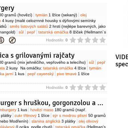
rgery
y
00 gramů
(hovězí)
tymián
1 lžíce
(sekaný)
olej
o
4 kusy
(malé celozrnné housky s dýňovými semínky
átků
směs listových salátů
2 hrsti
(nejlépe barevných, jako
mangold)
sůl
pepř
tatarská omáčka
8 lžiček
(Hellmann´s
ie
Hodnotilo:
0
ica s grilovanými rajčaty
VIDE
y
00 gramů
(mix jehněčího, vepřového a telecího)
sůl
pepř
spe
čata
2 kusy
Na omáčku:
tatarská omáčka
4 lžíce
tymián
lka jarní
1 kus
pepř cayenský
pivo tmavé
1 lžíce
ie
Hodnotilo:
0
Hovězí burger s hruškou, gorgonzolou a tatarkou
y
amburgery
1 kus
hovězí maso
180 gramů
(např.
 plátky
cukr třtinový
1 lžíce
sýr s modrou plísní
50 gramů
 nebo Modřenín)
slanina anglická
3 plátky
olej olivový
 hlávkový
(Locika, podle chuti)
tatarská omáčka
(Hellman's