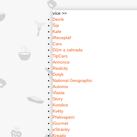
více >>
Deník
Šíp
Kafe
iReceptář
Cars
Dům a zahrada
TipCars
Annonce
Realcity
Dotyk
National Geographic
Automix
Vlasta
Story
Kondice
Květy
Překvapení
iGurmet
eStránky
Kreativ