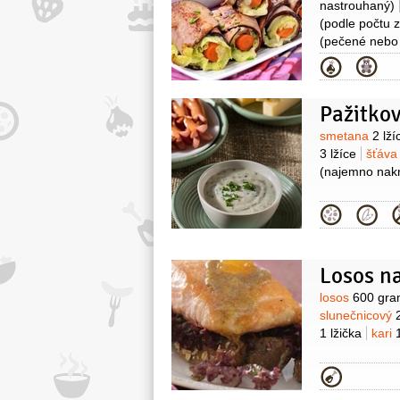
nastrouhaný)
(podle počtu z
(pečené nebo 
Kategor
Pažitko
Surovin
smetana
2 lží
3 lžíce
šťáva
(najemno nak
Kategor
Losos na
Surovin
losos
600 gr
slunečnicový
1 lžička
kari
Kategor