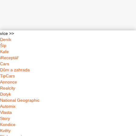
více >>
Deník
Šíp
Kafe
iReceptář
Cars
Dům a zahrada
TipCars
Annonce
Realcity
Dotyk
National Geographic
Automix
Vlasta
Story
Kondice
Květy