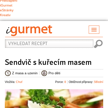
Překvapení
iGurmet
eStránky
Kreativ
Přepno
naviga
Vyhledat
recept
Sendvič s kuřecím masem
Z masa a uzenin
Pro děti
Vložil/a:
Chuť
Porce:
8
Obtížnost přípravy:
Střední