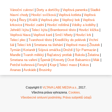
Vánoční cukroví
|
Dorty a dortíčky
|
Vepřová panenka
|
Sladké
hlavní chody
|
Hovězí svíčková
|
Vepřová kotleta
|
Vepřová
kýta
|
Řezy
|
Králík
|
Vepřová plec
|
Vepřový bok
|
Vepřová
krkovice
|
Hovězí zadní
|
Hovězí roštěná
|
Vdolky a koblihy
|
Jehněčí kýta
|
Telecí kýta
|
Bramborové těsto
|
Hovězí kližka
|
Vepřová hlava
|
Vepřové karé
|
Srnčí hřbety
|
Hovězí krk
|
Telecí plec
|
Tvarohové těsto
|
Knedlíčky do polévek
|
Vrchní
šál
|
Telecí krk
|
Smetana na šlehání
|
Vepřové maso
|
Žloutek
|
Tymián
|
Koriandr
|
Sójová omáčka
|
Droždí
|
Sýr Parmazán
|
Mandle
|
Tvaroh měkký
|
Rajčatový protlak
|
Rukola
|
Želatina
|
Smetana na vaření
|
Špenát
|
Krevety
|
Ocet Balsamico
|
Mák
|
Petržel kořenová
|
Fenykl
|
Kopr
|
Telecí maso
|
Kokos
|
Ananas
|
Avokádo
|
Brusinky
Copyright ©
VLTAVA LABE MEDIA a.s.,
2017.
Všechna práva vyhrazena.
Cookies
.
Všeobecné smluvní podmínky
.
Práva subjektů údajů