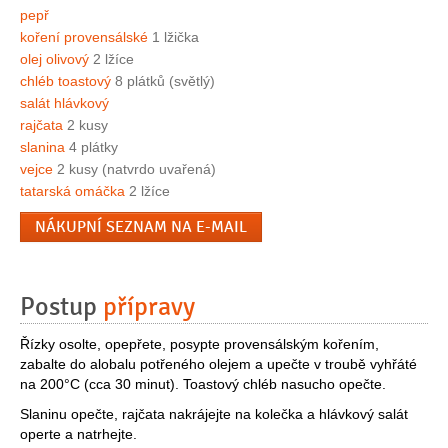
pepř
koření provensálské
1 lžička
olej olivový
2 lžíce
chléb toastový
8 plátků (světlý)
salát hlávkový
rajčata
2 kusy
slanina
4 plátky
vejce
2 kusy (natvrdo uvařená)
tatarská omáčka
2 lžíce
NÁKUPNÍ SEZNAM NA E-MAIL
Postup
přípravy
Řízky osolte, opepřete, posypte provensálským kořením,
zabalte do alobalu potřeného olejem a upečte v troubě vyhřáté
na 200°C (cca 30 minut). Toastový chléb nasucho opečte.
Slaninu opečte, rajčata nakrájejte na kolečka a hlávkový salát
operte a natrhejte.