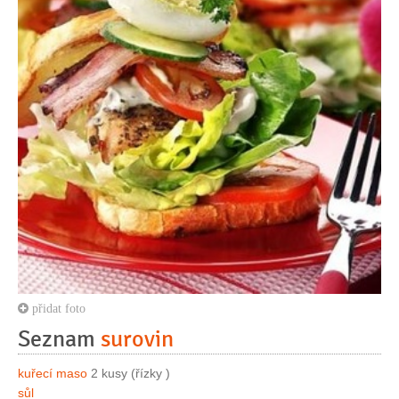
přidat foto
Seznam
surovin
kuřecí maso
2 kusy (řízky )
sůl