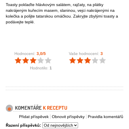
Toasty poklaďte hlávkovým salátem, rajčaty, na plátky
nakrájeným kuřecím masem, slaninou, vejci nakrájenými na
kolečka a polijte tatarskou omáčkou. Zakryjte zbylými toasty a
podávejte teplé.
Hodnocení:
3,0
/5
Vaše hodnocení:
3
Hodnotilo:
1
KOMENTÁŘE
K RECEPTU
Přidat příspěvek
Obnovit příspěvky
Pravidla komentářů
Řazení příspěvků: