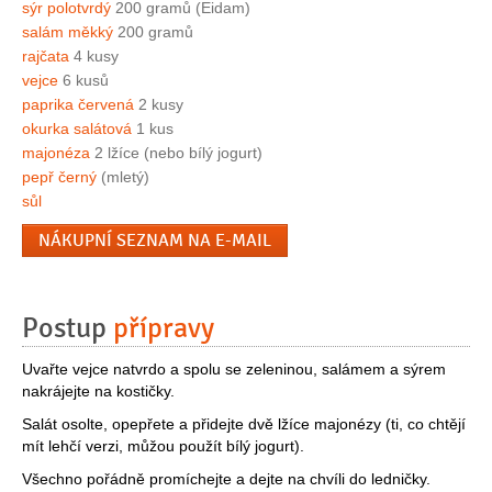
sýr polotvrdý
200 gramů (Eidam)
salám měkký
200 gramů
rajčata
4 kusy
vejce
6 kusů
paprika červená
2 kusy
okurka salátová
1 kus
majonéza
2 lžíce (nebo bílý jogurt)
pepř černý
(mletý)
sůl
NÁKUPNÍ SEZNAM NA E-MAIL
Postup
přípravy
Uvařte vejce natvrdo a spolu se zeleninou, salámem a sýrem
nakrájejte na kostičky.
Salát osolte, opepřete a přidejte dvě lžíce majonézy (ti, co chtějí
mít lehčí verzi, můžou použít bílý jogurt).
Všechno pořádně promíchejte a dejte na chvíli do ledničky.