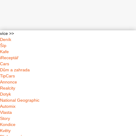
více >>
Deník
Šíp
Kafe
iReceptář
Cars
Dům a zahrada
TipCars
Annonce
Realcity
Dotyk
National Geographic
Automix
Vlasta
Story
Kondice
Květy