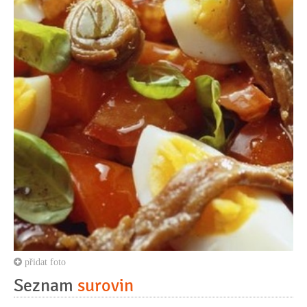
přidat foto
Seznam
surovin