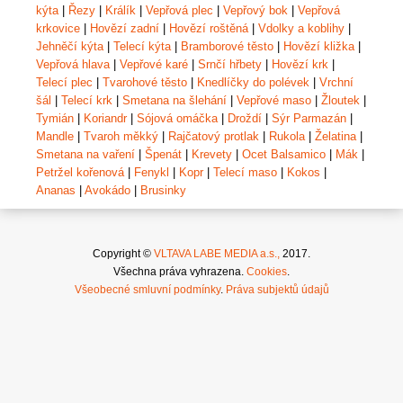
kýta
|
Řezy
|
Králík
|
Vepřová plec
|
Vepřový bok
|
Vepřová
krkovice
|
Hovězí zadní
|
Hovězí roštěná
|
Vdolky a koblihy
|
Jehněčí kýta
|
Telecí kýta
|
Bramborové těsto
|
Hovězí kližka
|
Vepřová hlava
|
Vepřové karé
|
Srnčí hřbety
|
Hovězí krk
|
Telecí plec
|
Tvarohové těsto
|
Knedlíčky do polévek
|
Vrchní
šál
|
Telecí krk
|
Smetana na šlehání
|
Vepřové maso
|
Žloutek
|
Tymián
|
Koriandr
|
Sójová omáčka
|
Droždí
|
Sýr Parmazán
|
Mandle
|
Tvaroh měkký
|
Rajčatový protlak
|
Rukola
|
Želatina
|
Smetana na vaření
|
Špenát
|
Krevety
|
Ocet Balsamico
|
Mák
|
Petržel kořenová
|
Fenykl
|
Kopr
|
Telecí maso
|
Kokos
|
Ananas
|
Avokádo
|
Brusinky
Copyright ©
VLTAVA LABE MEDIA a.s.,
2017.
Všechna práva vyhrazena.
Cookies
.
Všeobecné smluvní podmínky
.
Práva subjektů údajů