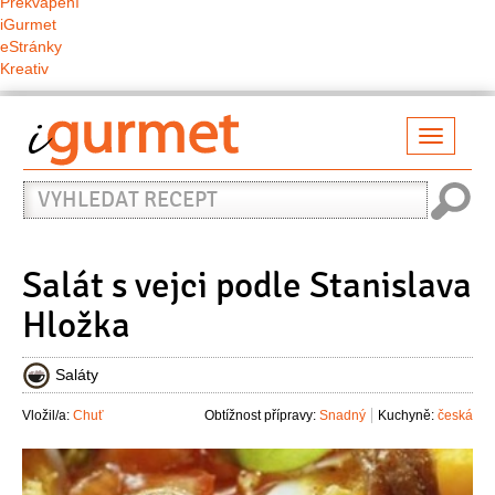
Překvapení
iGurmet
eStránky
Kreativ
Přepno
naviga
Vyhledat
recept
Salát s vejci podle Stanislava
Hložka
Saláty
Vložil/a:
Chuť
Obtížnost přípravy:
Snadný
Kuchyně:
česká