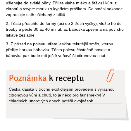
ušlehejte do světlé pěny. Přilijte vlahé mléko a šťávu i kůru z
citronů a vsypte mouku s kypřicím práškem. Do směsi nakonec
zapracujte sníh ušlehaný z bílků.
2. Těsto přesuňte do formy (asi do 2 třetin výšky), vložte ho do
trouby a pečte 30 až 40 minut, až bábovka zpevní a na povrchu
lákavě zezlátne.
3. Z přísad na polevu utřete lesklou tekutější směs, kterou
přelijte horkou bábovku. Těsto polevu částečně nasaje a
bábovka pak bude mít ještě voňavější citronovou chuť.
Poznámka
k receptu
Česká klasika v trochu exotičtějším provedení s výraznou
citronovou vůní a chutí, to je něco pro fajnšmekry! V
chladných únorových dnech potěší dvojnásob.