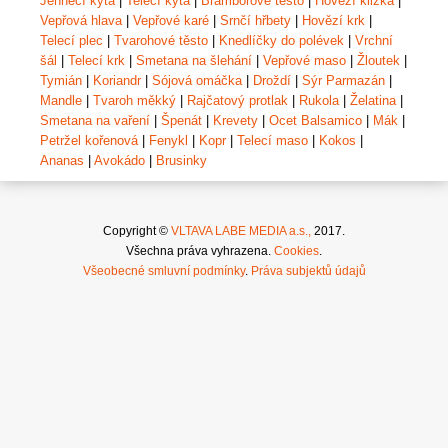
Jehněčí kýta
|
Telecí kýta
|
Bramborové těsto
|
Hovězí kližka
|
Vepřová hlava
|
Vepřové karé
|
Srnčí hřbety
|
Hovězí krk
|
Telecí plec
|
Tvarohové těsto
|
Knedlíčky do polévek
|
Vrchní
šál
|
Telecí krk
|
Smetana na šlehání
|
Vepřové maso
|
Žloutek
|
Tymián
|
Koriandr
|
Sójová omáčka
|
Droždí
|
Sýr Parmazán
|
Mandle
|
Tvaroh měkký
|
Rajčatový protlak
|
Rukola
|
Želatina
|
Smetana na vaření
|
Špenát
|
Krevety
|
Ocet Balsamico
|
Mák
|
Petržel kořenová
|
Fenykl
|
Kopr
|
Telecí maso
|
Kokos
|
Ananas
|
Avokádo
|
Brusinky
Copyright ©
VLTAVA LABE MEDIA a.s.,
2017.
Všechna práva vyhrazena.
Cookies
.
Všeobecné smluvní podmínky
.
Práva subjektů údajů