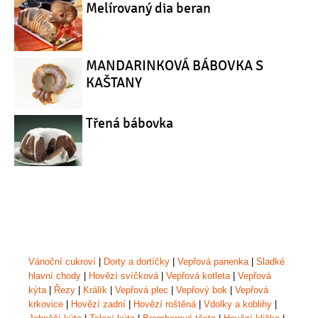
Melírovaný dia beran
MANDARINKOVÁ BÁBOVKA S
KAŠTANY
Třená bábovka
Vánoční cukroví
|
Dorty a dortíčky
|
Vepřová panenka
|
Sladké
hlavní chody
|
Hovězí svíčková
|
Vepřová kotleta
|
Vepřová
kýta
|
Řezy
|
Králík
|
Vepřová plec
|
Vepřový bok
|
Vepřová
krkovice
|
Hovězí zadní
|
Hovězí roštěná
|
Vdolky a koblihy
|