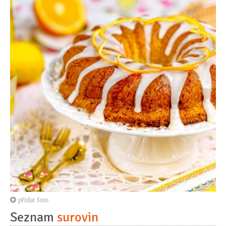
přidat foto
Seznam
surovin