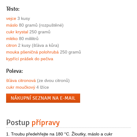
Těsto:
vejce
3 kusy
máslo
80 gramů (rozpuštěné)
cukr krystal
250 gramů
mléko
80 mililitrů
citron
2 kusy (šťáva a kůra)
mouka pšeničná polohrubá
250 gramů
kypřící prášek do pečiva
Poleva:
šťáva citronová
(ze dvou citronů)
cukr moučkový
4 lžíce
NÁKUPNÍ SEZNAM NA E-MAIL
Postup
přípravy
1. Troubu předehřejte na 180 °C. Žloutky, máslo a cukr