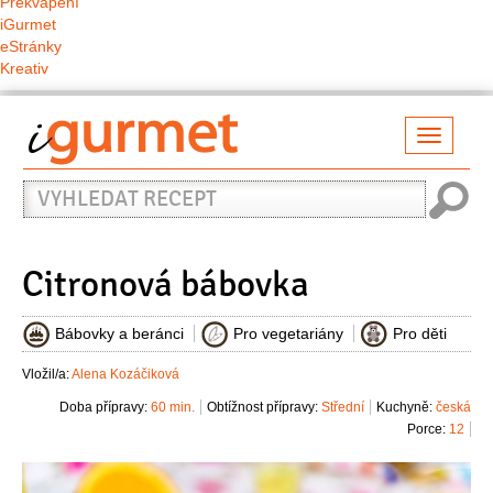
Překvapení
iGurmet
eStránky
Kreativ
Přepno
naviga
Vyhledat
recept
Citronová bábovka
Bábovky a beránci
Pro vegetariány
Pro děti
Vložil/a:
Alena Kozáčiková
Doba přípravy:
60 min.
Obtížnost přípravy:
Střední
Kuchyně:
česká
Porce:
12