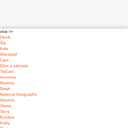
více >>
Deník
Šíp
Kafe
iReceptář
Cars
Dům a zahrada
TipCars
Annonce
Realcity
Dotyk
National Geographic
Automix
Vlasta
Story
Kondice
Květy