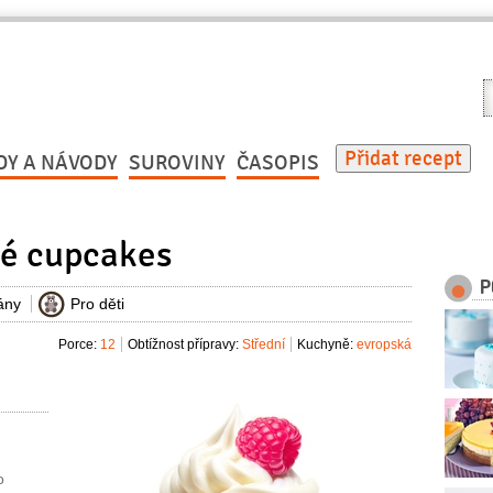
V
r
Přidat recept
DY A NÁVODY
SUROVINY
ČASOPIS
é cupcakes
P
ány
Pro děti
Porce:
12
Obtížnost přípravy:
Střední
Kuchyně:
evropská
o