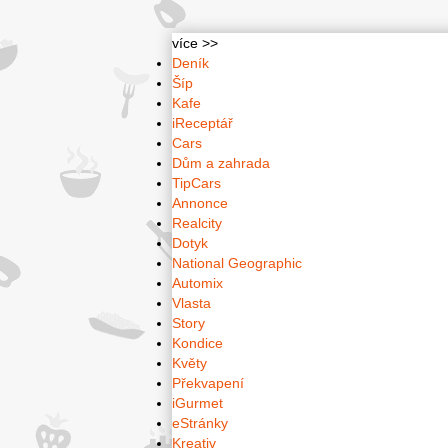
více >>
Deník
Šíp
Kafe
iReceptář
Cars
Dům a zahrada
TipCars
Annonce
Realcity
Dotyk
National Geographic
Automix
Vlasta
Story
Kondice
Květy
Překvapení
iGurmet
eStránky
Kreativ