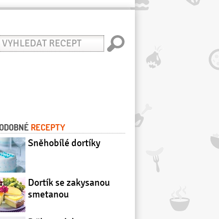
yhledat
ecept
ODOBNÉ
RECEPTY
Sněhobílé dortíky
Dortík se zakysanou
smetanou