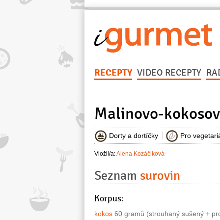
RECEPTY
VIDEO RECEPTY
RA
Malinovo-kokosov
Dorty a dortíčky
Pro vegetari
Vložil/a:
Alena Kozáčiková
Seznam
surovin
Korpus:
kokos
60 gramů (strouhaný sušený + pr