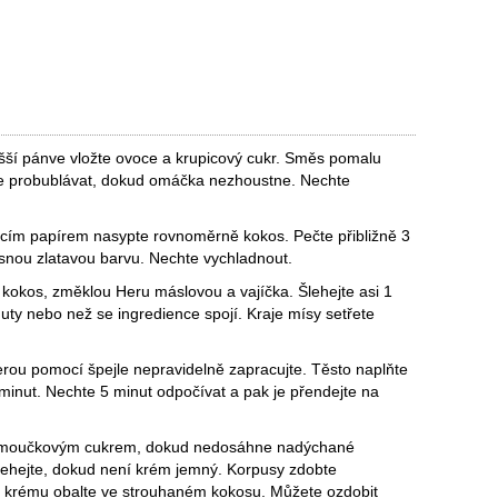
yšší pánve vložte ovoce a krupicový cukr. Směs pomalu
te probublávat, dokud omáčka nezhoustne. Nechte
icím papírem nasypte rovnoměrně kokos. Pečte přibližně 3
snou zlatavou barvu. Nechte vychladnout.
e kokos, změklou Heru máslovou a vajíčka. Šlehejte asi 1
nuty nebo než se ingredience spojí. Kraje mísy setřete
erou pomocí špejle nepravidelně zapracujte. Těsto naplňte
inut. Nechte 5 minut odpočívat a pak je přendejte na
s moučkovým cukrem, dokud nedosáhne nadýchané
šlehejte, dokud není krém jemný. Korpusy zdobte
 krému obalte ve strouhaném kokosu. Můžete ozdobit