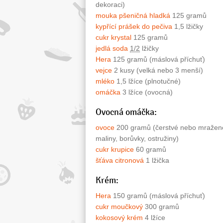
dekoraci)
mouka pšeničná hladká
125 gramů
kypřící prášek do pečiva
1,5 lžičky
cukr krystal
125 gramů
jedlá soda
1/2
lžičky
Hera
125 gramů (máslová příchuť)
vejce
2 kusy (velká nebo 3 menší)
mléko
1,5 lžíce (plnotučné)
omáčka
3 lžíce (ovocná)
Ovocná omáčka:
ovoce
200 gramů (čerstvé nebo mražen
maliny, borůvky, ostružiny)
cukr krupice
60 gramů
šťáva citronová
1 lžička
Krém:
Hera
150 gramů (máslová příchuť)
cukr moučkový
300 gramů
kokosový krém
4 lžíce