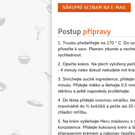
NÁKUPNÍ SEZNAM NA E-MAIL
Postup
přípravy
1. Troubu předehřejte na 170 ° C. Do v
přiveďte k varu. Plamen ztlumte a nech
vychladnout.
2. Opečte kokos. Na plech vyložený peč
- 4 minuty nebo dokud nebudete mít krá
3. Smíchejte suché ingredience, přidejt
minutu. Přidejte mléko a šlehejte 0,5 mi
stěrkou a ještě naposledy prošlehejte.
4. Do těsta přidejte ovocnou omáčku, kt
maximálně do ¾ košíčků a pečte asi 20 m
chladicí mřížku.
5. Na krém vyšlehejte Heru máslovou 
konzistence. Přidejte kokosový krém a 
připraveným krémem a nakonec čepičky