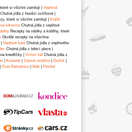
teré si všichni zamilují
|
Vepřová
Chutná jídla z hovězí svíčkové
|
y, které si všichni zamilují
|
Králík
vá krkovice
Chutná jídla z vepřové
oblihy
Recepty na vdolky a koblihy, které
o
Skvělé recepty na všechna
|
Vepřové karé
Chutná jídla z vepřového
lec
Chutná jídla z telecí plece
|
 na knedlíčky
|
Vrchní šál
Chutná jídla z
án
|
Koriandr
|
Sójová omáčka
|
Droždí
|
|
Ocet Balsamico
|
Mák
|
Petržel