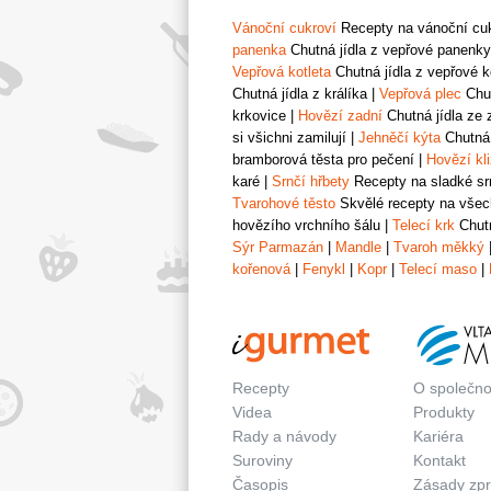
Vánoční cukroví
Recepty na vánoční cukr
panenka
Chutná jídla z vepřové panenky
Vepřová kotleta
Chutná jídla z vepřové k
Chutná jídla z králíka
|
Vepřová plec
Chut
krkovice
|
Hovězí zadní
Chutná jídla ze 
si všichni zamilují
|
Jehněčí kýta
Chutná 
bramborová těsta pro pečení
|
Hovězí kl
karé
|
Srnčí hřbety
Recepty na sladké srn
Tvarohové těsto
Skvělé recepty na všech
hovězího vrchního šálu
|
Telecí krk
Chutn
Sýr Parmazán
|
Mandle
|
Tvaroh měkký
kořenová
|
Fenykl
|
Kopr
|
Telecí maso
|
Recepty
O společno
Videa
Produkty
Rady a návody
Kariéra
Suroviny
Kontakt
Časopis
Zásady zp