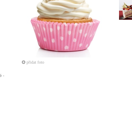
přidat foto
é -