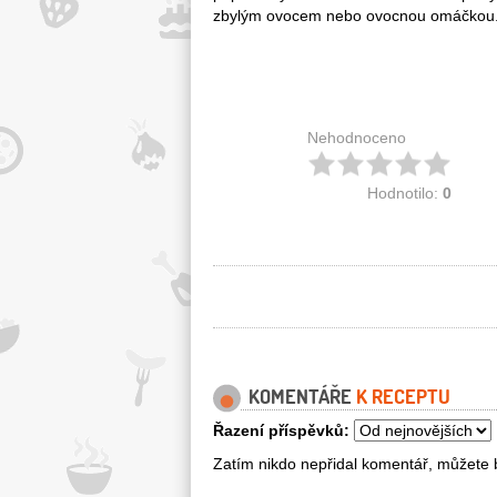
zbylým ovocem nebo ovocnou omáčkou
Nehodnoceno
Hodnotilo:
0
KOMENTÁŘE
K RECEPTU
Řazení příspěvků:
Zatím nikdo nepřidal komentář, můžete b