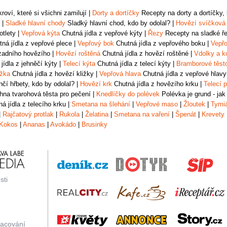
oví, které si všichni zamilují
|
Dorty a dortíčky
Recepty na dorty a dortíčky, k
|
Sladké hlavní chody
Sladký hlavní chod, kdo by odolal?
|
Hovězí svíčková
otlety
|
Vepřová kýta
Chutná jídla z vepřové kýty
|
Řezy
Recepty na sladké řez
ná jídla z vepřové plece
|
Vepřový bok
Chutná jídla z vepřového boku
|
Vepřo
zadního hovězího
|
Hovězí roštěná
Chutná jídla z hovězí roštěné
|
Vdolky a k
jídla z jehněčí kýty
|
Telecí kýta
Chutná jídla z telecí kýty
|
Bramborové těst
ižka
Chutná jídla z hovězí kližky
|
Vepřová hlava
Chutná jídla z vepřové hlavy
čí hřbety, kdo by odolal?
|
Hovězí krk
Chutná jídla z hovězího krku
|
Telecí p
na tvarohová těsta pro pečení
|
Knedlíčky do polévek
Polévka je grund - jak
á jídla z telecího krku
|
Smetana na šlehání
|
Vepřové maso
|
Žloutek
|
Tymi
|
Rajčatový protlak
|
Rukola
|
Želatina
|
Smetana na vaření
|
Špenát
|
Krevety
Kokos
|
Ananas
|
Avokádo
|
Brusinky
sti
racování