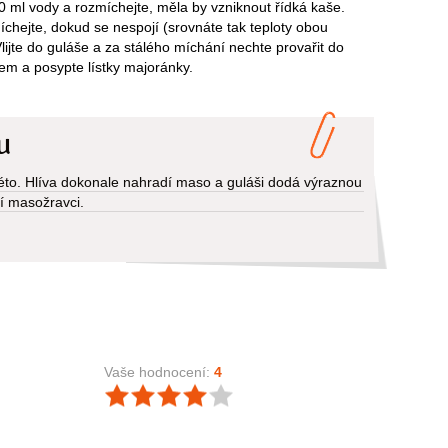
 50 ml vody a rozmíchejte, měla by vzniknout řídká kaše.
míchejte, dokud se nespojí (srovnáte tak teploty obou
Vlijte do guláše a za stálého míchání nechte provařit do
řem a posypte lístky majoránky.
u
 léto. Hlíva dokonale nahradí maso a guláši dodá výraznou
lí masožravci.
Vaše hodnocení:
4