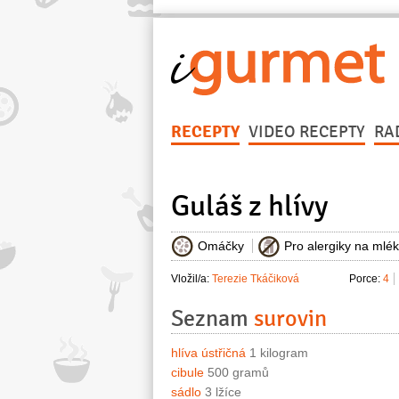
RECEPTY
VIDEO RECEPTY
RA
Guláš z hlívy
Omáčky
Pro alergiky na mlé
Vložil/a:
Terezie Tkáčiková
Porce:
4
Seznam
surovin
hlíva ústřičná
1 kilogram
cibule
500 gramů
sádlo
3 lžíce