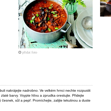
přidat foto
ibuli nakrájejte nadrobno. Ve velkém hrnci nechte rozpustit
 zlaté barvy. Vsypte hlívu a zprudka orestujte. Přidejte
 česnek, sůl a pepř. Promíchejte, zalijte tekutinou a duste