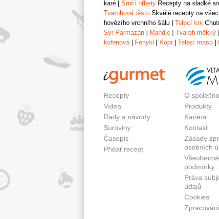
karé
|
Srnčí hřbety
Recepty na sladké srn
Tvarohové těsto
Skvělé recepty na všech
hovězího vrchního šálu
|
Telecí krk
Chutn
Sýr Parmazán
|
Mandle
|
Tvaroh měkký
kořenová
|
Fenykl
|
Kopr
|
Telecí maso
|
Recepty
O společno
Videa
Produkty
Rady a návody
Kariéra
Suroviny
Kontakt
Časopis
Zásady zp
osobních ú
Přidat recept
Všeobecné
podmínky
Práva subj
údajů
Cookies
Zpracování