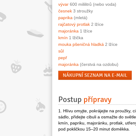
vývar
600 mililitrů (nebo voda)
česnek
3 stroužky
paprika
(mletá)
rajčatový protlak
2 lžíce
majoránka
1 lžíce
kmín
1 lžička
mouka pšeničná hladká
2 lžíce
sůl
pepř
majoránka
(čerstvá na ozdobu)
NÁKUPNÍ SEZNAM NA E-MAIL
Postup
přípravy
1. Hlívu omyjte, pokrájejte na proužky, c
sádlo, přidejte cibuli a osmažte do světle
kmín, papriku, majoránku, protlak, utřený
pod pokličkou 15–20 minut doměkka.