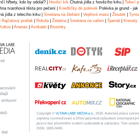
čí hřbety, kdo by odolal?
|
Hovězí krk
Chutná jídla z hovězího krku
|
Telecí p
na tvarohová těsta pro pečení
|
Knedlíčky do polévek
Polévka je grund - jak
á jídla z telecího krku
|
Smetana na šlehání
|
Vepřové maso
|
Žloutek
|
Tymi
|
Rajčatový protlak
|
Rukola
|
Želatina
|
Smetana na vaření
|
Špenát
|
Krevety
Kokos
|
Ananas
|
Avokádo
|
Brusinky
sti
racování
dajů
 smluvní
ektů
Copyright ©
VLTAVA LABE MEDIA a.s.,
2026. Autorská práva vykonáv
zejména rozmnožování a šíření jakýmkoli způsobem (mechanickým 
jazyce bez písemného svolení vydavatele je zakázáno. Toto ustanove
ISSN: 1805-9465.
 dat