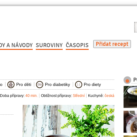
V
r
Přidat recept
DY A NÁVODY
SUROVINY
ČASOPIS
P
ko
Pro děti
Pro diabetiky
Pro diety
Doba přípravy:
40 min.
Obtížnost přípravy:
Střední
Kuchyně:
česká