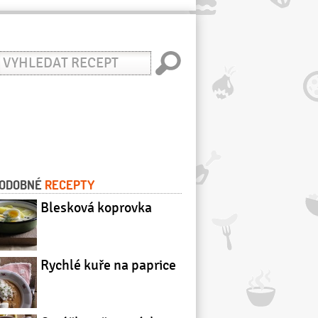
yhledat
ecept
ODOBNÉ
RECEPTY
Blesková koprovka
Rychlé kuře na paprice