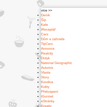
více >>
Deník
Šíp
Kafe
iReceptář
Cars
Dům a zahrada
TipCars
Annonce
Realcity
Dotyk
National Geographic
Automix
Vlasta
Story
Kondice
Květy
Překvapení
iGurmet
eStránky
Kreativ