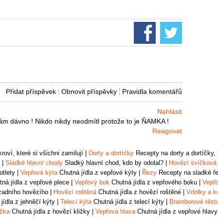
Přidat příspěvek
Obnovit příspěvky
Pravidla komentářů
Nahlásit
ám dávno ! Nikdo nikdy neodmítl protože to je ŇAMKA !
Reagovat
oví, které si všichni zamilují
|
Dorty a dortíčky
Recepty na dorty a dortíčky, k
|
Sladké hlavní chody
Sladký hlavní chod, kdo by odolal?
|
Hovězí svíčková
otlety
|
Vepřová kýta
Chutná jídla z vepřové kýty
|
Řezy
Recepty na sladké řez
ná jídla z vepřové plece
|
Vepřový bok
Chutná jídla z vepřového boku
|
Vepřo
zadního hovězího
|
Hovězí roštěná
Chutná jídla z hovězí roštěné
|
Vdolky a k
jídla z jehněčí kýty
|
Telecí kýta
Chutná jídla z telecí kýty
|
Bramborové těst
ižka
Chutná jídla z hovězí kližky
|
Vepřová hlava
Chutná jídla z vepřové hlavy