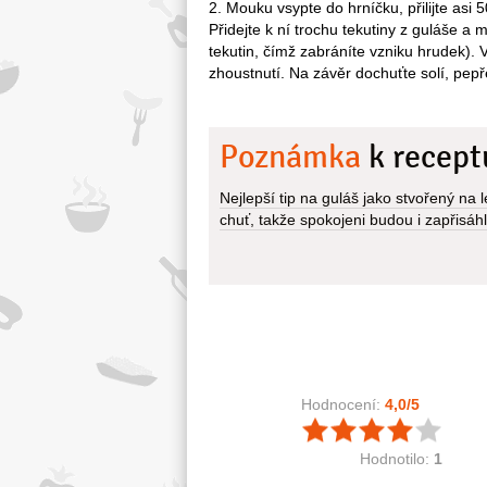
2. Mouku vsypte do hrníčku, přilijte asi
Přidejte k ní trochu tekutiny z guláše a 
tekutin, čímž zabráníte vzniku hrudek). 
zhoustnutí. Na závěr dochuťte solí, pep
Poznámka
k recept
Nejlepší tip na guláš jako stvořený na
chuť, takže spokojeni budou i zapřisáh
Hodnocení:
4,0
/5
Hodnotilo:
1