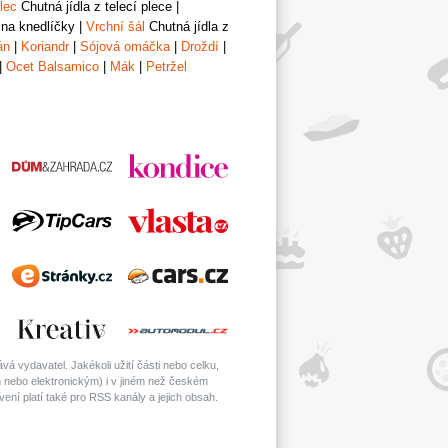
lec
Chutná jídla z telecí plece
|
 na knedlíčky
|
Vrchní šál
Chutná jídla z
án
|
Koriandr
|
Sójová omáčka
|
Droždí
|
|
Ocet Balsamico
|
Mák
|
Petržel
á vydavatel. Jakékoli užití části nebo celku,
nebo elektronickým) i v jiném než českém
ní platí také pro RSS kanály a jejich obsah.