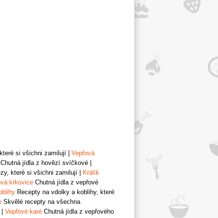
teré si všichni zamilují
|
Vepřová
Chutná jídla z hovězí svíčkové
|
y, které si všichni zamilují
|
Králík
vá krkovice
Chutná jídla z vepřové
oblihy
Recepty na vdolky a koblihy, které
o
Skvělé recepty na všechna
|
Vepřové karé
Chutná jídla z vepřového