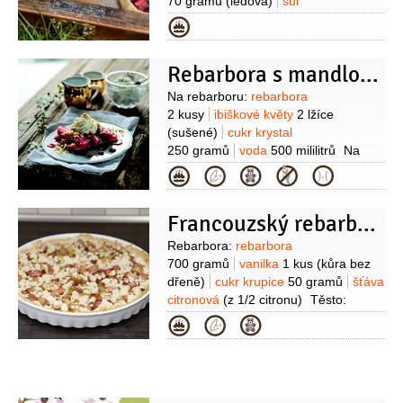
70 gramů
(ledová)
sůl
80 gramů
1 špetka
jahody
Kategorie
300 gramů
rebarbora
200 gramů
cukr vanilkový
Rebarbora s mandlovým krokantem
5 lžic
moučka kukuřičná (škrob)
2 lžíce
Suroviny
Na rebarboru:
rebarbora
2 kusy
ibiškové květy
2 lžíce
(sušené)
cukr krystal
250 gramů
voda
500 mililitrů
Na
ochucenou smetanu:
smetana na
Kategorie
šlehání
250 mililitrů
kardamom
2 kusy
vanilkový lusk
1 kus
cukr
Francouzský rebarborový koláč
moučkový
1 lžička
Na mandlový
krokant:
mandle
100 gramů
máslo
Suroviny
Rebarbora:
rebarbora
100 gramů
mouka pšeničná hladká
700 gramů
vanilka
1 kus
(kůra bez
100 gramů
cukr krystal
100 gramů
dřeně)
cukr krupice
50 gramů
šťáva
citronová
(z 1/2 citronu)
Těsto:
mouka pšeničná hladká
Kategorie
250 gramů
mandle
25 gramů
(mleté)
cukr moučkový
2 lžíce
máslo
140 gramů
(nakrájené
na kostičky)
žloutek
1 kus
(velký)