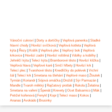
Vánoční cukroví
|
Dorty a dortíčky
|
Vepřová panenka
|
Sladké
hlavní chody
|
Hovězí svíčková
|
Vepřová kotleta
|
Vepřová
kýta
|
Řezy
|
Králík
|
Vepřová plec
|
Vepřový bok
|
Vepřová
krkovice
|
Hovězí zadní
|
Hovězí roštěná
|
Vdolky a koblihy
|
Jehněčí kýta
|
Telecí kýta
|
Bramborové těsto
|
Hovězí kližka
|
Vepřová hlava
|
Vepřové karé
|
Srnčí hřbety
|
Hovězí krk
|
Telecí plec
|
Tvarohové těsto
|
Knedlíčky do polévek
|
Vrchní
šál
|
Telecí krk
|
Smetana na šlehání
|
Vepřové maso
|
Žloutek
|
Tymián
|
Koriandr
|
Sójová omáčka
|
Droždí
|
Sýr Parmazán
|
Mandle
|
Tvaroh měkký
|
Rajčatový protlak
|
Rukola
|
Želatina
|
Smetana na vaření
|
Špenát
|
Krevety
|
Ocet Balsamico
|
Mák
|
Petržel kořenová
|
Fenykl
|
Kopr
|
Telecí maso
|
Kokos
|
Ananas
|
Avokádo
|
Brusinky