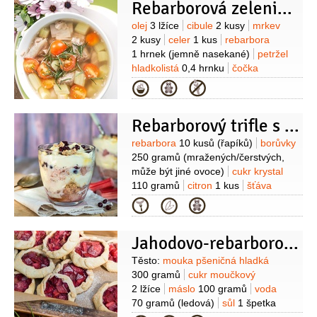
Krém:
mléko
250 mililitrů
Rebarborová zeleninová polévka s luštěninami
(plnotučné)
vanilka
(dřeň)
žloutek
Suroviny
olej
3 lžíce
cibule
2 kusy
mrkev
4 kusy
(velké)
cukr krupice
2 kusy
celer
1 kus
rebarbora
2 lžíce
moučka kukuřičná (škrob)
1 hrnek
(jemně nasekané)
petržel
1 lžíce
mouka pšeničná hladká
hladkolistá
0,4 hrnku
čočka
1 lžíce
smetana na šlehání
1 hrnek
vývar hovězí
Kategorie
100 mililitrů
7 hrnků
smetana zakysaná
4 lžíce
(na ozdobu)
Rebarborový trifle s ovocem
Suroviny
rebarbora
10 kusů
(řapíků)
borůvky
250 gramů
(mražených/čerstvých,
může být jiné ovoce)
cukr krystal
110 gramů
citron
1 kus
šťáva
pomerančová
2 kusy
piškoty
Kategorie
cukrářské
10 kusů
sušenky
8 kusů
(zázvorové)
Krém:
smetana na
Jahodovo-rebarborové galettes I
šlehání
300 mililitrů
žloutek
6 kusů
cukr krystal
2 lžíce
vanilkový
Suroviny
Těsto:
mouka pšeničná hladká
extrakt
1 lžička
Náplň:
žloutek
300 gramů
cukr moučkový
3 kusy
cukr krystal
110 gramů
sýr
2 lžíce
máslo
100 gramů
voda
Mascarpone
750
smetana na
70 gramů
(ledová)
sůl
1 špetka
šlehání
300 mililitrů
pomerančová