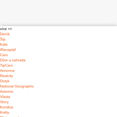
více >>
Deník
Šíp
Kafe
iReceptář
Cars
Dům a zahrada
TipCars
Annonce
Realcity
Dotyk
National Geographic
Automix
Vlasta
Story
Kondice
Květy