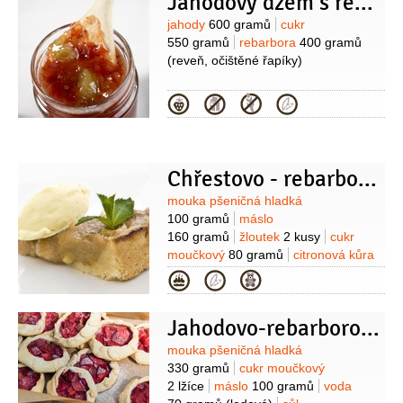
Jahodový džem s revení
krémový
200 gramů
(Lučina, nebo
Philadelphia)
cukr
100 gramů
vejce
Suroviny
jahody
600 gramů
cukr
1 kus
zázvor
30 gramů
(čerstvý,
550 gramů
rebarbora
400 gramů
oloupaný)
citronová kůra
1/2
lžičky
(reveň, očištěné řapíky)
(nastrouhaná)
Kategorie
Chřestovo - rebarborový koláč
Suroviny
mouka pšeničná hladká
100 gramů
máslo
160 gramů
žloutek
2 kusy
cukr
moučkový
80 gramů
citronová kůra
1/2
kusu
(z 1/2 citronu)
šťáva
Kategorie
citronová
1/2
kusu
(z 1/2 citronu)
Na
náplň:
chřest
400 gramů
Jahodovo-rebarborové galettes
(bílý)
rebarbora
250 gramů
cukr
krupice
200 gramů
skořice
1 kus
Suroviny
mouka pšeničná hladká
(celá)
Na drobenku:
máslo
330 gramů
cukr moučkový
80 gramů
cukr krupice
2 lžíce
máslo
100 gramů
voda
80 gramů
mouka pšeničná hrubá