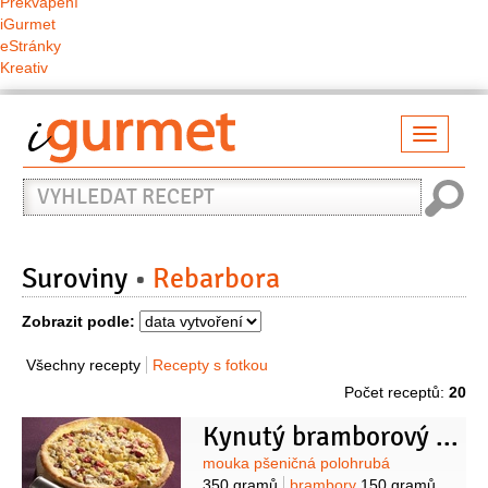
Překvapení
iGurmet
eStránky
Kreativ
Přepno
naviga
Vyhledat
recept
Suroviny
Rebarbora
Zobrazit podle:
Všechny recepty
Recepty s fotkou
Počet receptů:
20
Kynutý bramborový koláč s rebarborou
Suroviny
mouka pšeničná polohrubá
350 gramů
brambory
150 gramů