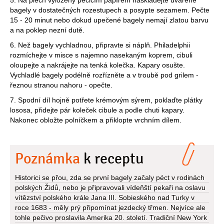
5. Na plech vyložený pečicím papírem naskládejte uvařené
bagely v dostatečných rozestupech a posypte sezamem. Pečte
15 - 20 minut nebo dokud upečené bagely nemají zlatou barvu
a na poklep nezní dutě.
6. Než bagely vychladnou, připravte si náplň. Philadelphii
rozmíchejte v misce s najemno nasekaným koprem, cibuli
oloupejte a nakrájejte na tenká kolečka. Kapary osušte.
Vychladlé bagely podélně rozřízněte a v troubě pod grilem -
řeznou stranou nahoru - opečte.
7. Spodní díl hojně potřete krémovým sýrem, poklaďte plátky
lososa, přidejte pár koleček cibule a podle chuti kapary.
Nakonec obložte polníčkem a přiklopte vrchním dílem.
Poznámka
k receptu
Historici se přou, zda se první bagely začaly péct v rodinách
polských Židů, nebo je připravovali vídeňští pekaři na oslavu
vítězství polského krále Jana III. Sobieského nad Turky v
roce 1683 - měly prý připomínat jezdecký třmen. Nejvíce ale
tohle pečivo proslavila Amerika 20. století. Tradiční New York