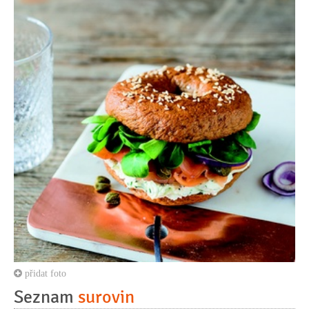
přidat foto
Seznam
surovin