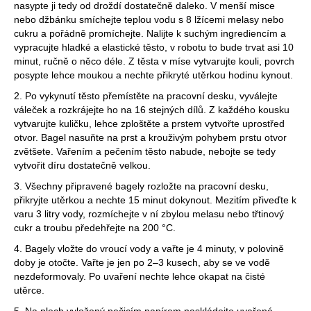
nasypte ji tedy od droždí dostatečně daleko. V menší misce
nebo džbánku smíchejte teplou vodu s 8 lžícemi melasy nebo
cukru a pořádně promíchejte. Nalijte k suchým ingrediencím a
vypracujte hladké a elastické těsto, v robotu to bude trvat asi 10
minut, ručně o něco déle. Z těsta v míse vytvarujte kouli, povrch
posypte lehce moukou a nechte přikryté utěrkou hodinu kynout.
2. Po vykynutí těsto přemístěte na pracovní desku, vyválejte
váleček a rozkrájejte ho na 16 stejných dílů. Z každého kousku
vytvarujte kuličku, lehce zploštěte a prstem vytvořte uprostřed
otvor. Bagel nasuňte na prst a krouživým pohybem prstu otvor
zvětšete. Vařením a pečením těsto nabude, nebojte se tedy
vytvořit díru dostatečně velkou.
3. Všechny připravené bagely rozložte na pracovní desku,
přikryjte utěrkou a nechte 15 minut dokynout. Mezitím přiveďte k
varu 3 litry vody, rozmíchejte v ní zbylou melasu nebo třtinový
cukr a troubu předehřejte na 200 °C.
4. Bagely vložte do vroucí vody a vařte je 4 minuty, v polovině
doby je otočte. Vařte je jen po 2–3 kusech, aby se ve vodě
nezdeformovaly. Po uvaření nechte lehce okapat na čisté
utěrce.