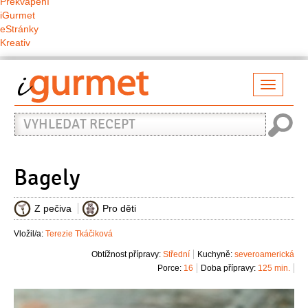
Překvapení
iGurmet
eStránky
Kreativ
Přepno
naviga
Vyhledat
recept
Bagely
Z pečiva
Pro děti
Vložil/a:
Terezie Tkáčiková
Obtížnost přípravy:
Střední
Kuchyně:
severoamerická
Porce:
16
Doba přípravy:
125 min.