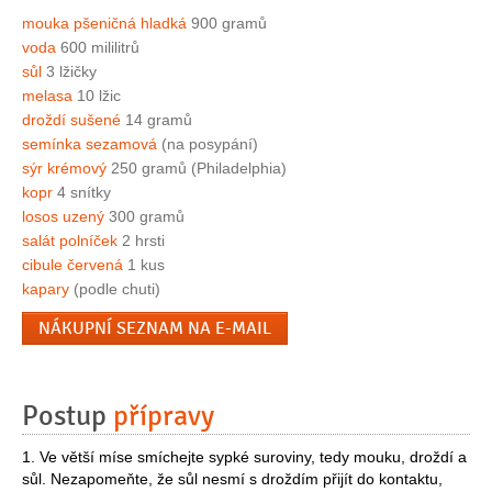
mouka pšeničná hladká
900 gramů
voda
600 mililitrů
sůl
3 lžičky
melasa
10 lžic
droždí sušené
14 gramů
semínka sezamová
(na posypání)
sýr krémový
250 gramů (Philadelphia)
kopr
4 snítky
losos uzený
300 gramů
salát polníček
2 hrsti
cibule červená
1 kus
kapary
(podle chuti)
NÁKUPNÍ SEZNAM NA E-MAIL
Postup
přípravy
1. Ve větší míse smíchejte sypké suroviny, tedy mouku, droždí a
sůl. Nezapomeňte, že sůl nesmí s droždím přijít do kontaktu,