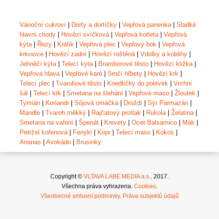
Vánoční cukroví
|
Dorty a dortíčky
|
Vepřová panenka
|
Sladké
hlavní chody
|
Hovězí svíčková
|
Vepřová kotleta
|
Vepřová
kýta
|
Řezy
|
Králík
|
Vepřová plec
|
Vepřový bok
|
Vepřová
krkovice
|
Hovězí zadní
|
Hovězí roštěná
|
Vdolky a koblihy
|
Jehněčí kýta
|
Telecí kýta
|
Bramborové těsto
|
Hovězí kližka
|
Vepřová hlava
|
Vepřové karé
|
Srnčí hřbety
|
Hovězí krk
|
Telecí plec
|
Tvarohové těsto
|
Knedlíčky do polévek
|
Vrchní
šál
|
Telecí krk
|
Smetana na šlehání
|
Vepřové maso
|
Žloutek
|
Tymián
|
Koriandr
|
Sójová omáčka
|
Droždí
|
Sýr Parmazán
|
Mandle
|
Tvaroh měkký
|
Rajčatový protlak
|
Rukola
|
Želatina
|
Smetana na vaření
|
Špenát
|
Krevety
|
Ocet Balsamico
|
Mák
|
Petržel kořenová
|
Fenykl
|
Kopr
|
Telecí maso
|
Kokos
|
Ananas
|
Avokádo
|
Brusinky
Copyright ©
VLTAVA LABE MEDIA a.s.,
2017.
Všechna práva vyhrazena.
Cookies
.
Všeobecné smluvní podmínky
.
Práva subjektů údajů