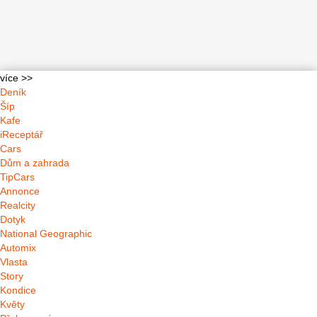
více >>
Deník
Šíp
Kafe
iReceptář
Cars
Dům a zahrada
TipCars
Annonce
Realcity
Dotyk
National Geographic
Automix
Vlasta
Story
Kondice
Květy