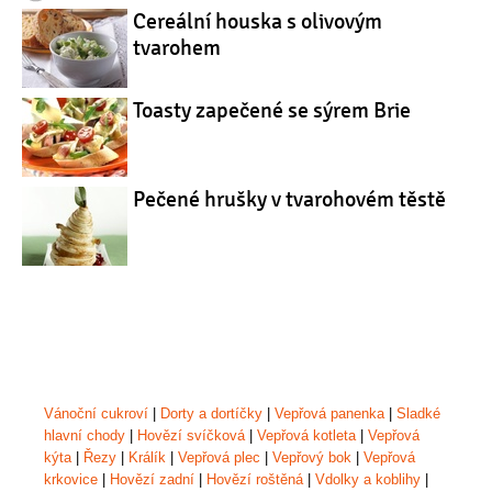
Cereální houska s olivovým
tvarohem
Toasty zapečené se sýrem Brie
Pečené hrušky v tvarohovém těstě
Vánoční cukroví
|
Dorty a dortíčky
|
Vepřová panenka
|
Sladké
hlavní chody
|
Hovězí svíčková
|
Vepřová kotleta
|
Vepřová
kýta
|
Řezy
|
Králík
|
Vepřová plec
|
Vepřový bok
|
Vepřová
krkovice
|
Hovězí zadní
|
Hovězí roštěná
|
Vdolky a koblihy
|