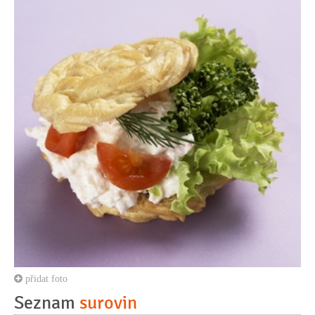
přidat foto
Seznam
surovin