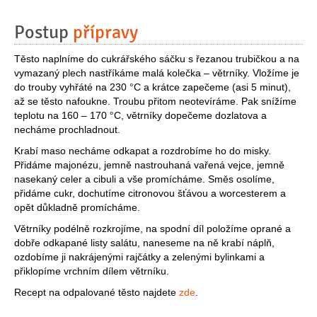
Postup
přípravy
Těsto naplníme do cukrářského sáčku s řezanou trubičkou a na
vymazaný plech nastříkáme malá kolečka – větrníky. Vložíme je
do trouby vyhřáté na 230 °C a krátce zapečeme (asi 5 minut),
až se těsto nafoukne. Troubu přitom neotevíráme. Pak snížíme
teplotu na 160 – 170 °C, větrníky dopečeme dozlatova a
necháme prochladnout.
Krabí maso necháme odkapat a rozdrobíme ho do misky.
Přidáme majonézu, jemně nastrouhaná vařená vejce, jemně
nasekaný celer a cibuli a vše promícháme. Směs osolíme,
přidáme cukr, dochutíme citronovou šťávou a worcesterem a
opět důkladně promícháme.
Větrníky podélně rozkrojíme, na spodní díl položíme oprané a
dobře odkapané listy salátu, naneseme na ně krabí náplň,
ozdobíme ji nakrájenými rajčátky a zelenými bylinkami a
přiklopíme vrchním dílem větrníku.
Recept na odpalované těsto najdete
zde
.