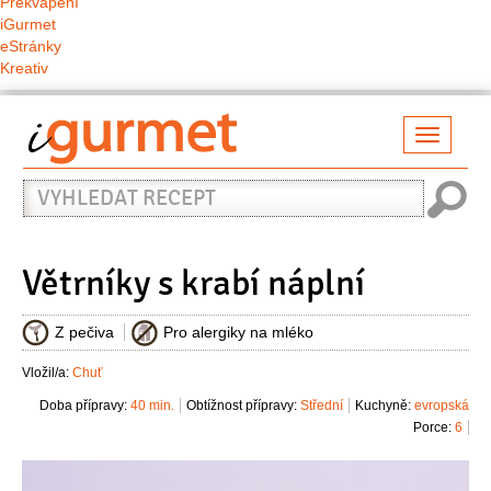
Překvapení
iGurmet
eStránky
Kreativ
Přepno
naviga
Vyhledat
recept
Větrníky s krabí náplní
Z pečiva
Pro alergiky na mléko
Vložil/a:
Chuť
Doba přípravy:
40 min.
Obtížnost přípravy:
Střední
Kuchyně:
evropská
Porce:
6