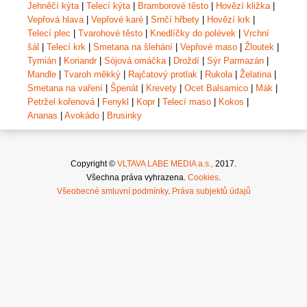
Jehněčí kýta
|
Telecí kýta
|
Bramborové těsto
|
Hovězí kližka
|
Vepřová hlava
|
Vepřové karé
|
Srnčí hřbety
|
Hovězí krk
|
Telecí plec
|
Tvarohové těsto
|
Knedlíčky do polévek
|
Vrchní
šál
|
Telecí krk
|
Smetana na šlehání
|
Vepřové maso
|
Žloutek
|
Tymián
|
Koriandr
|
Sójová omáčka
|
Droždí
|
Sýr Parmazán
|
Mandle
|
Tvaroh měkký
|
Rajčatový protlak
|
Rukola
|
Želatina
|
Smetana na vaření
|
Špenát
|
Krevety
|
Ocet Balsamico
|
Mák
|
Petržel kořenová
|
Fenykl
|
Kopr
|
Telecí maso
|
Kokos
|
Ananas
|
Avokádo
|
Brusinky
Copyright ©
VLTAVA LABE MEDIA a.s.,
2017.
Všechna práva vyhrazena.
Cookies
.
Všeobecné smluvní podmínky
.
Práva subjektů údajů