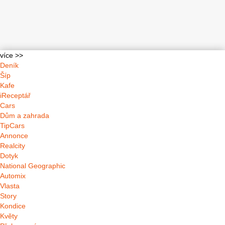
více >>
Deník
Šíp
Kafe
iReceptář
Cars
Dům a zahrada
TipCars
Annonce
Realcity
Dotyk
National Geographic
Automix
Vlasta
Story
Kondice
Květy