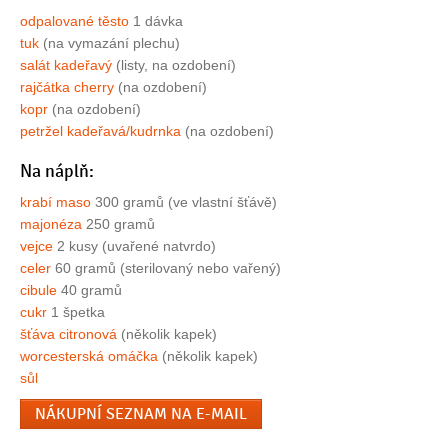
odpalované těsto
1 dávka
tuk
(na vymazání plechu)
salát kadeřavý
(listy, na ozdobení)
rajčátka cherry
(na ozdobení)
kopr
(na ozdobení)
petržel kadeřavá/kudrnka
(na ozdobení)
Na náplň:
krabí maso
300 gramů (ve vlastní šťávě)
majonéza
250 gramů
vejce
2 kusy (uvařené natvrdo)
celer
60 gramů (sterilovaný nebo vařený)
cibule
40 gramů
cukr
1 špetka
šťáva citronová
(několik kapek)
worcesterská omáčka
(několik kapek)
sůl
NÁKUPNÍ SEZNAM NA E-MAIL