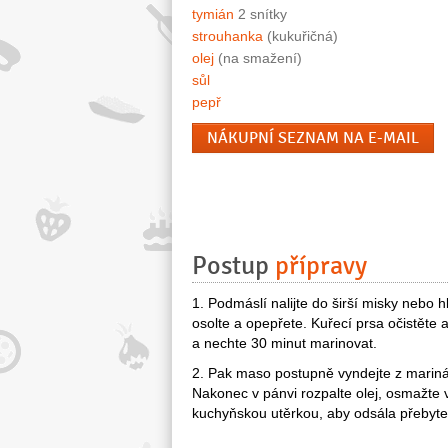
tymián
2 snítky
strouhanka
(kukuřičná)
olej
(na smažení)
sůl
pepř
NÁKUPNÍ SEZNAM NA E-MAIL
Postup
přípravy
1. Podmáslí nalijte do širší misky nebo 
osolte a opepřete. Kuřecí prsa očistěte 
a nechte 30 minut marinovat.
2. Pak maso postupně vyndejte z mariná
Nakonec v pánvi rozpalte olej, osmažte v
kuchyňskou utěrkou, aby odsála přebyte