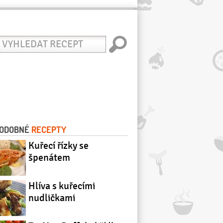
yhledat
ecept
ODOBNÉ
RECEPTY
Kuřecí řízky se
špenátem
Hlíva s kuřecími
nudličkami