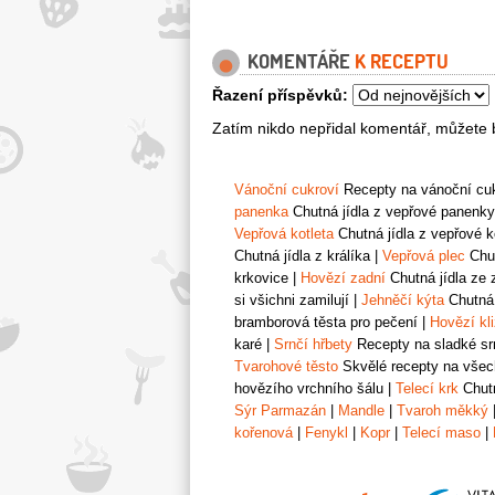
KOMENTÁŘE
K RECEPTU
Řazení příspěvků:
Zatím nikdo nepřidal komentář, můžete b
Vánoční cukroví
Recepty na vánoční cukr
panenka
Chutná jídla z vepřové panenky
Vepřová kotleta
Chutná jídla z vepřové k
Chutná jídla z králíka
|
Vepřová plec
Chut
krkovice
|
Hovězí zadní
Chutná jídla ze 
si všichni zamilují
|
Jehněčí kýta
Chutná 
bramborová těsta pro pečení
|
Hovězí kl
karé
|
Srnčí hřbety
Recepty na sladké srn
Tvarohové těsto
Skvělé recepty na všech
hovězího vrchního šálu
|
Telecí krk
Chutn
Sýr Parmazán
|
Mandle
|
Tvaroh měkký
kořenová
|
Fenykl
|
Kopr
|
Telecí maso
|