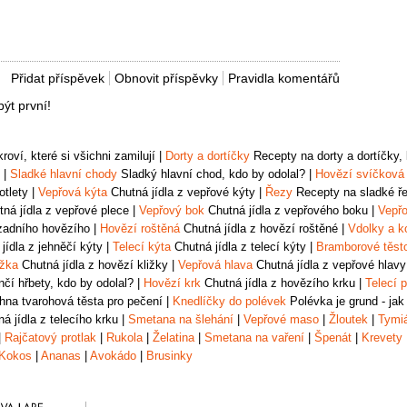
Přidat příspěvek
Obnovit příspěvky
Pravidla komentářů
ýt první!
oví, které si všichni zamilují
|
Dorty a dortíčky
Recepty na dorty a dortíčky, k
|
Sladké hlavní chody
Sladký hlavní chod, kdo by odolal?
|
Hovězí svíčková
otlety
|
Vepřová kýta
Chutná jídla z vepřové kýty
|
Řezy
Recepty na sladké řez
ná jídla z vepřové plece
|
Vepřový bok
Chutná jídla z vepřového boku
|
Vepřo
zadního hovězího
|
Hovězí roštěná
Chutná jídla z hovězí roštěné
|
Vdolky a k
jídla z jehněčí kýty
|
Telecí kýta
Chutná jídla z telecí kýty
|
Bramborové těst
ižka
Chutná jídla z hovězí kližky
|
Vepřová hlava
Chutná jídla z vepřové hlavy
čí hřbety, kdo by odolal?
|
Hovězí krk
Chutná jídla z hovězího krku
|
Telecí p
na tvarohová těsta pro pečení
|
Knedlíčky do polévek
Polévka je grund - jak
á jídla z telecího krku
|
Smetana na šlehání
|
Vepřové maso
|
Žloutek
|
Tymi
|
Rajčatový protlak
|
Rukola
|
Želatina
|
Smetana na vaření
|
Špenát
|
Krevety
Kokos
|
Ananas
|
Avokádo
|
Brusinky