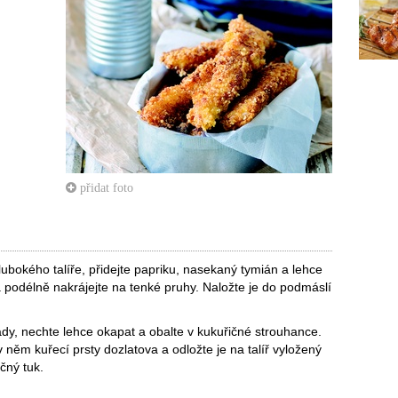
přidat foto
hlubokého talíře, přidejte papriku, nasekaný tymián a lehce
a podélně nakrájejte na tenké pruhy. Naložte je do podmáslí
dy, nechte lehce okapat a obalte v kukuřičné strouhance.
 něm kuřecí prsty dozlatova a odložte je na talíř vyložený
čný tuk.