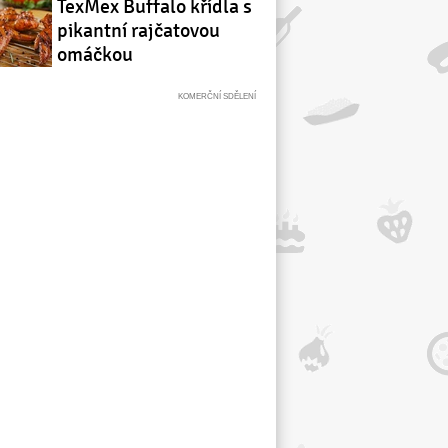
TexMex Buffalo křídla s
pikantní rajčatovou
omáčkou