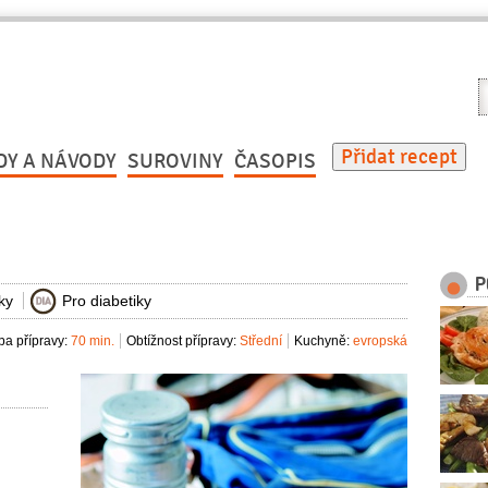
V
r
Přidat recept
DY A NÁVODY
SUROVINY
ČASOPIS
P
ky
Pro diabetiky
a přípravy:
70 min.
Obtížnost přípravy:
Střední
Kuchyně:
evropská