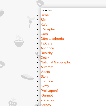
více >>
Deník
Šíp
Kafe
iReceptář
Cars
Dům a zahrada
TipCars
Annonce
Realcity
Dotyk
National Geographic
Automix
Vlasta
Story
Kondice
Květy
Překvapení
iGurmet
eStránky
Kreativ