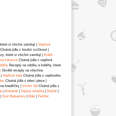
teré si všichni zamilují
|
Vepřová
Chutná jídla z hovězí svíčkové
|
y, které si všichni zamilují
|
Králík
vá krkovice
Chutná jídla z vepřové
oblihy
Recepty na vdolky a koblihy, které
o
Skvělé recepty na všechna
|
Vepřové karé
Chutná jídla z vepřového
lec
Chutná jídla z telecí plece
|
 na knedlíčky
|
Vrchní šál
Chutná jídla z
án
|
Koriandr
|
Sójová omáčka
|
Droždí
|
|
Ocet Balsamico
|
Mák
|
Petržel