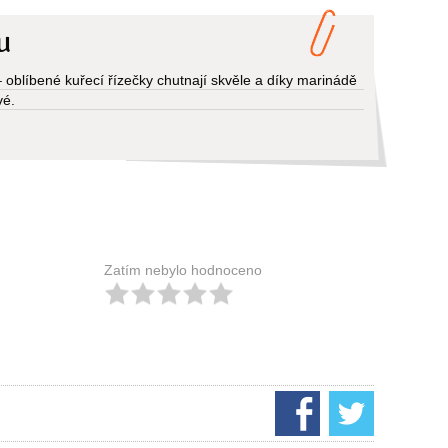
u
– oblíbené kuřecí řízečky chutnají skvěle a díky marinádě
vé.
Zatím nebylo hodnoceno