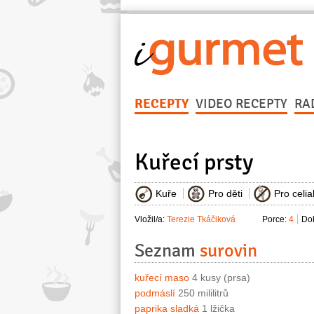
RECEPTY
VIDEO RECEPTY
RA
Kuřecí prsty
Kuře
Pro děti
Pro celia
Vložil/a:
Terezie Tkáčiková
Porce:
4
Dob
Seznam
surovin
kuřecí maso
4 kusy (prsa)
podmáslí
250 mililitrů
paprika sladká
1 lžička