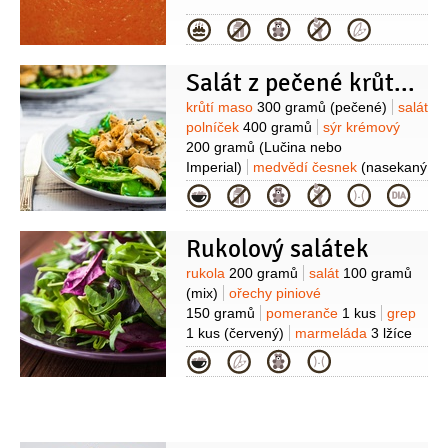
Kategorie
Salát z pečené krůty a polníčku
Suroviny
krůtí maso
300 gramů
(pečené)
salát
polníček
400 gramů
sýr krémový
200 gramů
(Lučina nebo
Imperial)
medvědí česnek
(nasekaný
(nebo pažitka) na obalení)
rajčata
Kategorie
koktejlová
250 gramů
grep
(klínky)
šťáva grapefruitová
olej
Rukolový salátek
olivový
1 lžíce
Suroviny
rukola
200 gramů
salát
100 gramů
(mix)
ořechy piniové
150 gramů
pomeranče
1 kus
grep
1 kus
(červený)
marmeláda
3 lžíce
(červená)
sýr Parmezán
75 gramů
Kategorie