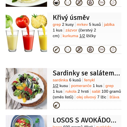
citronová
1 lžíce
sůl
Kategorie
Křivý úsměv
Suroviny
grep
2 kusy
mrkev
5 kusů
jablka
1 kus
zázvor
(čerstvý 2
cm)
kurkuma
1/2
lžičky
Kategorie
Sardinky se salátem z citrusů
Suroviny
sardinka
6 kusů
fenykl
1/2
kusu
pomeranče
1 kus
grep
1 kus
rukola
2 hrsti
salát
100 gramů
(směs listů)
olej olivový
7 lžic
šťáva
citronová
2 lžíce
med
1 lžička
Kategorie
LOSOS S AVOKÁDOVO-GREPOVOU SALSOU