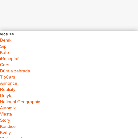
více >>
Deník
Šíp
Kafe
iReceptář
Cars
Dům a zahrada
TipCars
Annonce
Realcity
Dotyk
National Geographic
Automix
Vlasta
Story
Kondice
Květy