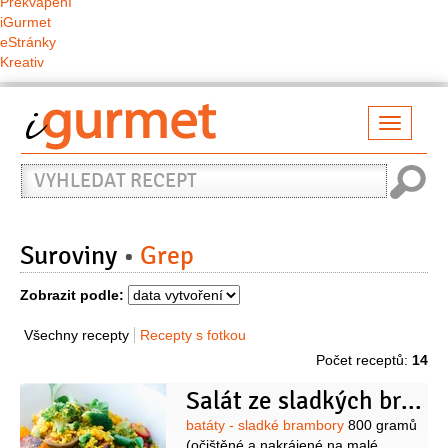
Překvapení
iGurmet
eStránky
Kreativ
Přepno
naviga
Vyhledat
recept
Suroviny
Grep
Zobrazit podle:
Všechny recepty
Recepty s fotkou
Počet receptů:
14
Salát ze sladkých brambor, quinoi a brokolice
Suroviny
batáty - sladké brambory
800 gramů
(očištěné a nakrájené na malé