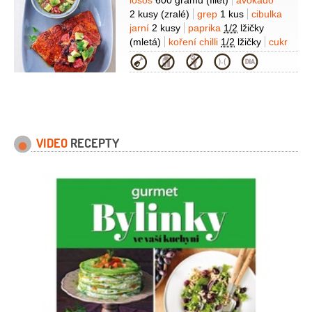
Suroviny
losos
600 gramů
(filet)
avokádo
2 kusy
(zralé)
grep
1 kus
cibulka
jarní
2 kusy
paprika
1/2
lžičky
(mletá)
koření chilli
1/2
lžičky
cukr
třtinový
1/2
lžičky
koriandr
1 hrst
Kategorie
(čerstvý)
šťáva limetková
1 lžíce
VIDEO
RECEPTY