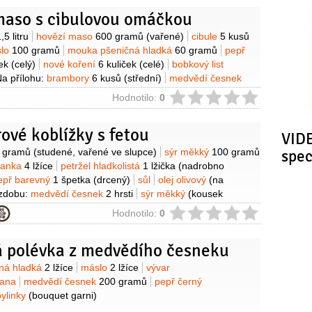
maso s cibulovou omáčkou
y
,5 litru
hovězí maso
600 gramů
(vařené)
cibule
5 kusů
slo
100 gramů
mouka pšeničná hladká
60 gramů
pepř
ek
(celý)
nové koření
6 kuliček
(celé)
bobkový list
a přílohu:
brambory
6 kusů
(střední)
medvědí česnek
lo
pepř černý
(mletý)
ie
Hodnotilo:
0
ové koblížky s fetou
VIDE
y
 gramů
(studené, vařené ve slupce)
sýr měkký
100 gramů
spe
hanka
4 lžíce
petržel hladkolistá
1 lžička
(nadrobno
epř barevný
1 špetka
(drcený)
sůl
olej olivový
(na
zdobu:
medvědí česnek
2 hrsti
sýr měkký
(kousek
1 lžíce
ie
Hodnotilo:
0
 polévka z medvědího česneku
y
ná hladká
2 lžíce
máslo
2 lžíce
vývar
ana
medvědí česnek
200 gramů
pepř černý
bylinky
(bouquet garni)