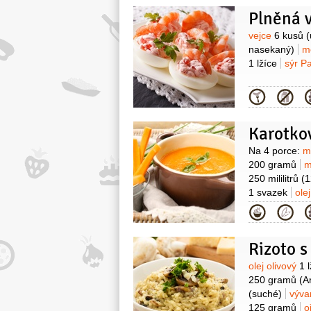
Plněná 
Surovin
vejce
6 kusů
(
nasekaný)
m
1 lžíce
sýr 
Kategor
Karotko
Surovin
Na 4 porce:
m
200 gramů
m
250 mililitrů
(
1 svazek
ole
vejce:
vejce
4
Kategor
Rizoto 
Surovin
olej olivový
1 
250 gramů
(A
(suché)
výva
125 gramů
o