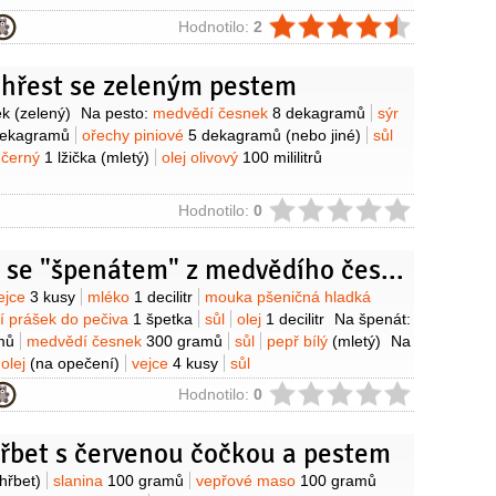
ie
Hodnotilo:
2
chřest se zeleným pestem
y
ek
(zelený)
Na pesto:
medvědí česnek
8 dekagramů
sýr
dekagramů
ořechy piniové
5 dekagramů
(nebo jiné)
sůl
 černý
1 lžička
(mletý)
olej olivový
100 mililitrů
ie
Hodnotilo:
0
Omelety se "špenátem" z medvědího česneku
y
ejce
3 kusy
mléko
1 decilitr
mouka pšeničná hladká
cí prášek do pečiva
1 špetka
sůl
olej
1 decilitr
Na špenát:
mů
medvědí česnek
300 gramů
sůl
pepř bílý
(mletý)
Na
olej
(na opečení)
vejce
4 kusy
sůl
ie
Hodnotilo:
0
hřbet s červenou čočkou a pestem
y
(hřbet)
slanina
100 gramů
vepřové maso
100 gramů