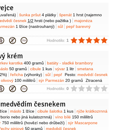
vejce
y
uvařená)
šunka pršut
4 plátky
špenát
1 hrst
(najemno
edvědí česnek
1/2
hrsti
(nebo pažitka )
majonéza
Parmezán
1 lžíce
(nastrouhaný)
sůl
pepř barevný
ie
Hodnotilo:
1
vý krém
y
rkev karotka
400 gramů
batáty - sladké brambory
áslo
50 gramů
cibule
1 kus
vývar
1 litr
smetana
12%)
řeřicha
(výhonky)
sůl
pepř
Pesto:
medvědí česnek
j olivový
100 mililitrů
sýr Parmezán
20 gramů
Ztracená
 kusy
ocet
100 mililitrů
ie
Hodnotilo:
0
s medvědím česnekem
y
lžíce
máslo
1 lžíce
cibule šalotka
1 kus
rýže krátkozrnná
rborio nebo jiná kulatozrnná)
víno bílé
150 mililitrů
r
750 mililitrů
(hovězí nebo drůbeží)
sýr Mascarpone
řechy piniové
50 gramů
medvědí česnek