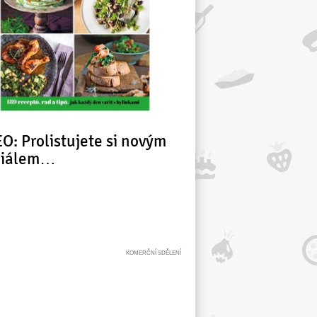
O: Prolistujete si novým
ciálem…