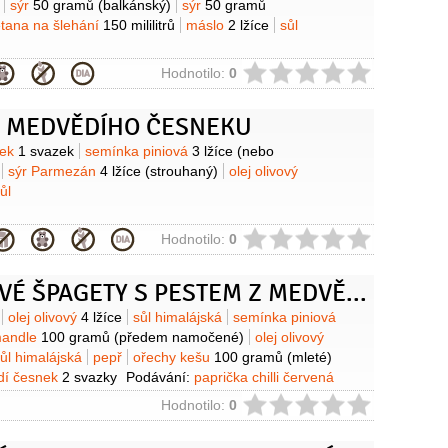
sýr
50 gramů
(balkánský)
sýr
50 gramů
tana na šlehání
150 mililitrů
máslo
2 lžíce
sůl
ie
Hodnotilo:
0
Z MEDVĚDÍHO ČESNEKU
y
nek
1 svazek
semínka piniová
3 lžíce
(nebo
sýr Parmezán
4 lžíce
(strouhaný)
olej olivový
ůl
ie
Hodnotilo:
0
CUKETOVÉ ŠPAGETY S PESTEM Z MEDVĚDÍHO ČESNEKU
y
olej olivový
4 lžíce
sůl himalájská
semínka piniová
andle
100 gramů
(předem namočené)
olej olivový
ůl himalájská
pepř
ořechy kešu
100 gramů
(mleté)
dí česnek
2 svazky
Podávání:
paprička chilli červená
ie
Hodnotilo:
0