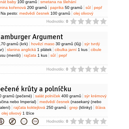
enát baby
100 gramů
smetana na šlehání
enina kořenová
200 gramů
paprika
50 gramů
sůl
pepř
Na pesto:
medvědí česnek
100 gramů
olej olivový
dle
2 lžíce
(loupané, nadrobno nakrájené)
ie
Hodnotilo:
0
hamburger Argument
y
170 gramů
(krk)
hovězí maso
30 gramů
(lůj)
sýr tvrdý
r)
slanina anglická
1 plátek
cibulka jarní
1 kus
cibule
usu
(menší)
rajčata
1 kus
sůl
pepř
ie
Hodnotilo:
0
pečené krůty a polníčku
y
0 gramů
(pečené)
salát polníček
400 gramů
sýr krémový
učina nebo Imperial)
medvědí česnek
(nasekaný (nebo
alení)
rajčata koktejlová
250 gramů
grep
(klínky)
šťáva
olej olivový
1 lžíce
ie
Hodnotilo:
0