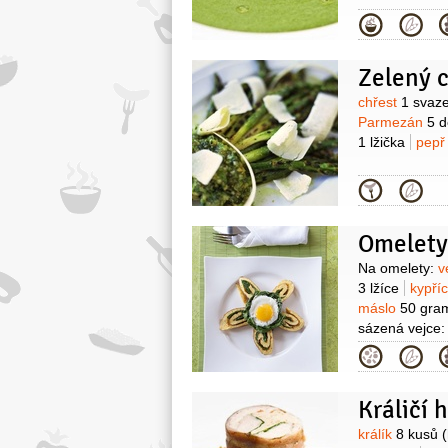
Kategor
Zelený 
Surovin
chřest
1 svaz
Parmezán
5 
1 lžička
pepř
Kategor
Surovin
Na omelety:
v
3 lžíce
kypří
máslo
50 gra
sázená vejce:
Kategor
Králičí 
Surovin
králík
8 kusů