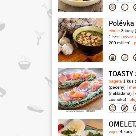
Kategor
Polévka
Surovin
cibule
3 kusy
1 hrst
vývar 
200 mililitrů
Kategor
Surovin
bageta
1 kus
(pečený)
me
(nakládaná)
česneku)
ole
Kategor
Surovin
vejce
4 kusy