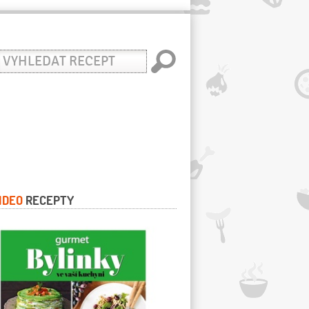
yhledat
ecept
IDEO
RECEPTY