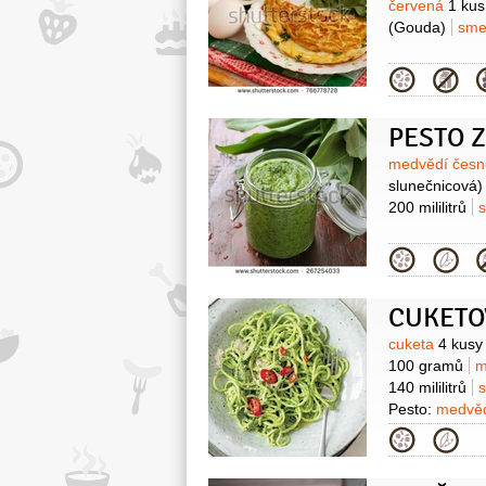
červená
1 kus
(Gouda)
sme
Kategor
PESTO 
Surovin
medvědí čes
slunečnicová)
200 mililitrů
s
Kategor
Surovin
cuketa
4 kusy
100 gramů
m
140 mililitrů
s
Pesto:
medvě
Kategor