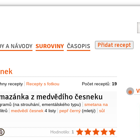
V
r
Přidat recept
DY A NÁVODY
SUROVINY
ČASOPIS
snek
hny recepty
Recepty s fotkou
Počet receptů:
19
V
omazánka z medvědího česneku
y
gramů
(na strouhání, ementálského typu)
smetana na
litrů
medvědí česnek
4 listy
pepř černý
(mletý)
sůl
ie
Hodnotilo:
1