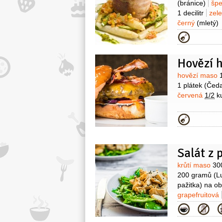
(bránice)
šp
1 decilitr
zel
černý
(mletý)
1 decilitr
man
Kategor
Hovězí 
Surovin
hovězí maso
1 plátek
(Čeda
červená
1/2
k
Kategor
Salát z 
Surovin
krůtí maso
30
200 gramů
(L
pažitka) na ob
grapefruitová
Kategor