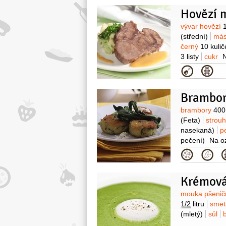
Hovězí 
Surovin
vývar hovězí
1
(střední)
má
černý
10 kulič
3 listy
cukr
N
1 svazek
más
Kategor
Brambor
Surovin
brambory
400
(Feta)
strou
nasekaná)
p
pečení)
Na o
Fety)
máslo
Kategor
Krémová
Surovin
mouka pšenič
1/2
litru
smet
(mletý)
sůl