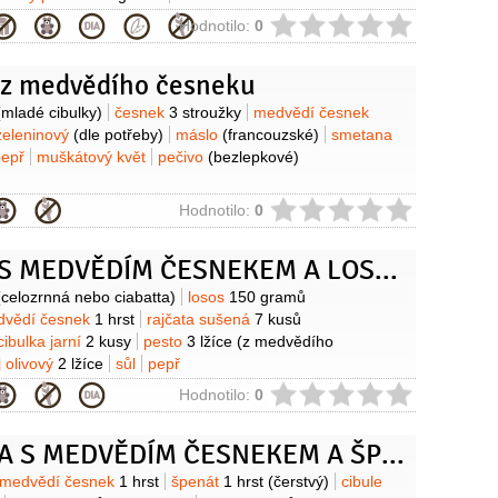
ie
Hodnotilo:
0
 z medvědího česneku
y
(mladé cibulky)
česnek
3 stroužky
medvědí česnek
zeleninový
(dle potřeby)
máslo
(francouzské)
smetana
pepř
muškátový květ
pečivo
(bezlepkové)
ie
Hodnotilo:
0
TOASTY S MEDVĚDÍM ČESNEKEM A LOSOSEM
y
(celozrnná nebo ciabatta)
losos
150 gramů
dvědí česnek
1 hrst
rajčata sušená
7 kusů
cibulka jarní
2 kusy
pesto
3 lžíce
(z medvědího
j olivový
2 lžíce
sůl
pepř
ie
Hodnotilo:
0
OMELETA S MEDVĚDÍM ČESNEKEM A ŠPENÁTEM
y
medvědí česnek
1 hrst
špenát
1 hrst
(čerstvý)
cibule