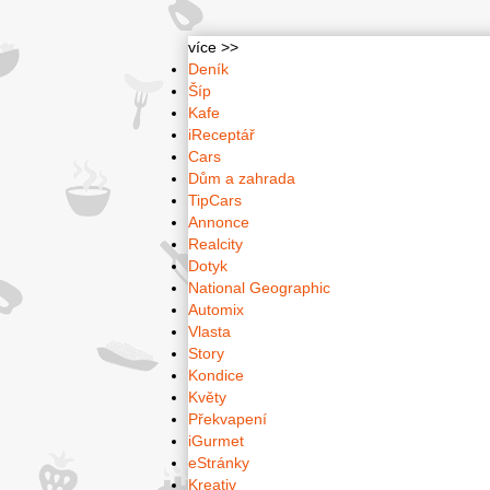
více >>
Deník
Šíp
Kafe
iReceptář
Cars
Dům a zahrada
TipCars
Annonce
Realcity
Dotyk
National Geographic
Automix
Vlasta
Story
Kondice
Květy
Překvapení
iGurmet
eStránky
Kreativ