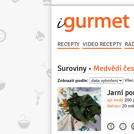
RECEPTY
VIDEO RECEPTY
RA
Suroviny
Medvědí če
Všec
Zobrazit podle:
Jarní p
Surovin
sýr tvrdý
200 
šlehání
20 mili
Kategor