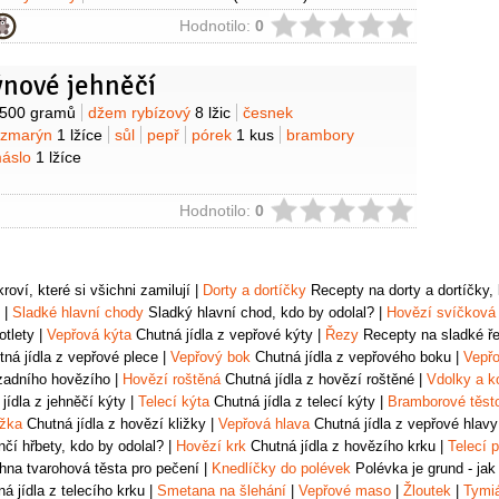
ie
Hodnotilo:
0
nové jehněčí
y
500 gramů
džem rybízový
8 lžic
česnek
ozmarýn
1 lžíce
sůl
pepř
pórek
1 kus
brambory
áslo
1 lžíce
ie
Hodnotilo:
0
oví, které si všichni zamilují
|
Dorty a dortíčky
Recepty na dorty a dortíčky, k
|
Sladké hlavní chody
Sladký hlavní chod, kdo by odolal?
|
Hovězí svíčková
otlety
|
Vepřová kýta
Chutná jídla z vepřové kýty
|
Řezy
Recepty na sladké řez
ná jídla z vepřové plece
|
Vepřový bok
Chutná jídla z vepřového boku
|
Vepřo
zadního hovězího
|
Hovězí roštěná
Chutná jídla z hovězí roštěné
|
Vdolky a k
jídla z jehněčí kýty
|
Telecí kýta
Chutná jídla z telecí kýty
|
Bramborové těst
ižka
Chutná jídla z hovězí kližky
|
Vepřová hlava
Chutná jídla z vepřové hlavy
čí hřbety, kdo by odolal?
|
Hovězí krk
Chutná jídla z hovězího krku
|
Telecí p
na tvarohová těsta pro pečení
|
Knedlíčky do polévek
Polévka je grund - jak
á jídla z telecího krku
|
Smetana na šlehání
|
Vepřové maso
|
Žloutek
|
Tymi