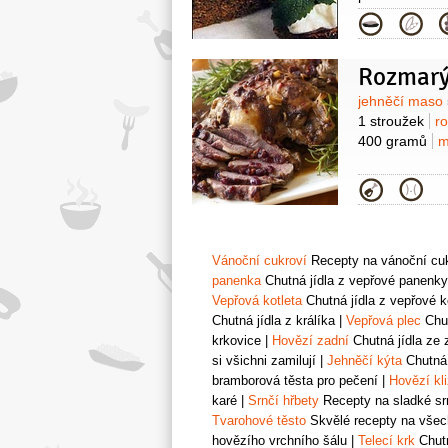
Kategor
Rozmarý
Surovin
jehněčí maso
1 stroužek
r
400 gramů
m
Kategor
Vánoční cukroví
Recepty na vánoční cukr
panenka
Chutná jídla z vepřové panenky
Vepřová kotleta
Chutná jídla z vepřové k
Chutná jídla z králíka
|
Vepřová plec
Chut
krkovice
|
Hovězí zadní
Chutná jídla ze 
si všichni zamilují
|
Jehněčí kýta
Chutná 
bramborová těsta pro pečení
|
Hovězí kl
karé
|
Srnčí hřbety
Recepty na sladké srn
Tvarohové těsto
Skvělé recepty na všech
hovězího vrchního šálu
|
Telecí krk
Chutn