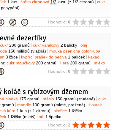
ílek
1 kus
šťáva citronová
1/2
kusu
(z 1/2 citronu)
cukr
 posypání)
ie
Hodnotilo:
0
evné dezertíky
y
cukr
280 gramů
cukr vanilkový
2 balíčky
olej
voda
150 mililitrů
(vlažná)
mouka pšeničná polohrubá
um
3 lžíce
kypřící prášek do pečiva
1 balíček
kakao
ém:
cukr moučkový
200 gramů
Hera
200 gramů
mléko
loutek
1 kus
moučka škrobová
3 lžíce
ie
Hodnotilo:
0
ý koláč s rybízovým džemem
y
ná hladká
175 gramů
máslo
150 gramů
(studené)
cukr
0 gramů
mandle
100 gramů
(mleté, pražené)
žloutek
nová kůra
1 kus
(z 1 citronu)
skořice
1 lžička
íček
1 lžička
(mletý)
sůl
1 špetka
ie
Hodnotilo:
2