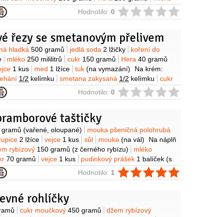
loutek
1 kus
moučka škrobová
3 lžíce
ie
Hodnotilo:
0
vé řezy se smetanovým přelivem
y
ná hladká
500 gramů
jedlá soda
2 lžičky
koření do
e
mléko
250 mililitrů
cukr
150 gramů
Hera
40 gramů
ejce
1 kus
med
1 lžíce
tuk
(na vymazání)
Na krém:
lehání
1/2
kelímku
smetana zakysaná
1/2
kelímku
cukr
dle chuti)
ie
Hodnotilo:
0
bramborové taštičky
y
 gramů
(vařené, oloupané)
mouka pšeničná polohrubá
rupice
2 lžíce
vejce
1 kus
sůl
mouka
(na vál)
Na náplň
em rybízový
150 gramů
(z černého rybízu)
mléko
kr
70 gramů
vejce
1 kus
pudinkový prášek
1 balíček
(s
chutí)
mandle
50 gramů
(plátky, opražené)
sůl
1 špetka
ie
Hodnotilo:
1
evné rohlíčky
y
ramů
cukr moučkový
450 gramů
džem rybízový