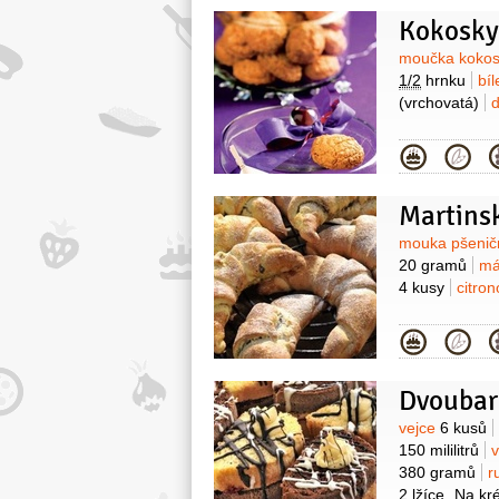
Kokosky
Surovin
moučka koko
1/2
hrnku
bí
(vrchovatá)
Kategor
Martinsk
Surovin
mouka pšenič
20 gramů
má
4 kusy
citro
Kategor
Dvoubar
Surovin
vejce
6 kusů
150 mililitrů
380 gramů
r
2 lžíce
Na kr