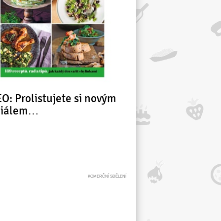
O: Prolistujete si novým
ciálem…