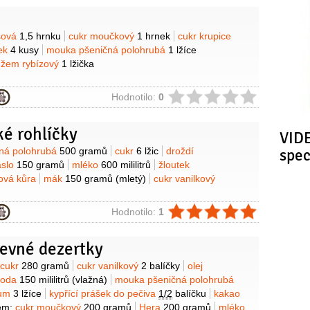
y
sová
1,5 hrnku
cukr moučkový
1 hrnek
cukr krupice
lek
4 kusy
mouka pšeničná polohrubá
1 lžíce
džem rybízový
1 lžička
ie
Hodnotilo:
0
é rohlíčky
VIDE
y
ná polohrubá
500 gramů
cukr
6 lžic
droždí
spe
slo
150 gramů
mléko
600 mililitrů
žloutek
nová kůra
mák
150 gramů
(mletý)
cukr vanilkový
ie
Hodnotilo:
1
evné dezertky
y
cukr
280 gramů
cukr vanilkový
2 balíčky
olej
voda
150 mililitrů
(vlažná)
mouka pšeničná polohrubá
um
3 lžíce
kypřící prášek do pečiva
1/2
balíčku
kakao
ém:
cukr moučkový
200 gramů
Hera
200 gramů
mléko