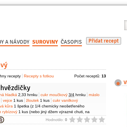
V
r
Přidat recept
DY A NÁVODY
SUROVINY
ČASOPIS
ový
hny recepty
Recepty s fotkou
Počet receptů:
13
V
 hvězdičky
y
ná hladká
2,33 hrnku
cukr moučkový
3/4
hrnku
máslo
vejce
1 kus
žloutek
1 kus
cukr vanilkový
ová kůra
1 špetka
(z 1/4 chemicky neošetřeného
 rybízový
1 kus
(nebo jiný džem výrazné chuti, na
ie
Hodnotilo:
0