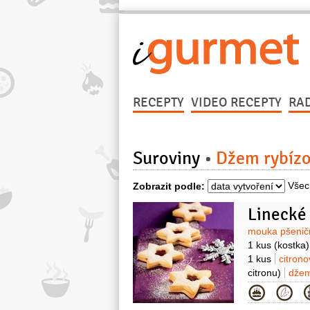
RECEPTY
VIDEO RECEPTY
RA
Suroviny
Džem rybíz
Všec
Zobrazit podle:
Linecké
Surovin
mouka pšenič
1 kus
(kostka)
1 kus
citron
citronu)
džem
slepení)
Kategor