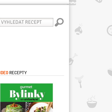
yhledat
ecept
IDEO
RECEPTY