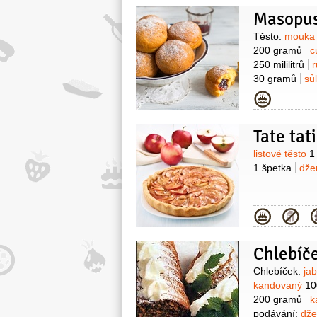
Masopus
Surovin
Těsto:
mouka 
200 gramů
c
250 mililitrů
30 gramů
sů
Kategor
Tate tat
Surovin
listové těsto
1
1 špetka
dže
Kategor
Chlebíč
Surovin
Chlebíček:
ja
kandovaný
10
200 gramů
k
podávání:
dže