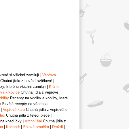
teré si všichni zamilují
|
Vepřová
Chutná jídla z hovězí svíčkové
|
y, které si všichni zamilují
|
Králík
vá krkovice
Chutná jídla z vepřové
oblihy
Recepty na vdolky a koblihy, které
o
Skvělé recepty na všechna
|
Vepřové karé
Chutná jídla z vepřového
lec
Chutná jídla z telecí plece
|
 na knedlíčky
|
Vrchní šál
Chutná jídla z
án
|
Koriandr
|
Sójová omáčka
|
Droždí
|