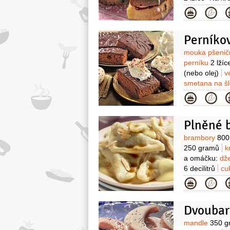
500 mililitrů
ž
Kategor
Perníko
Surovin
mouka pšenič
perníku
2 lžíc
(nebo olej)
v
smetana na š
moučkový
(po
Kategor
Plněné 
Surovin
brambory
800
250 gramů
k
a omáčku:
dž
6 decilitrů
cu
mandlovou pří
Kategor
Dvoubar
Surovin
mandle
350 g