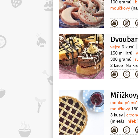
100 gramů
b
moučkový
(na
Kategor
Dvoubar
Surovin
vejce
6 kusů
150 mililitrů
380 gramů
r
2 lžíce
Na kr
500 mililitrů
ž
Kategor
Mřížkov
Surovin
mouka pšenič
moučkový
15
3 kusy
citro
(mletá)
hřeb
Kategor