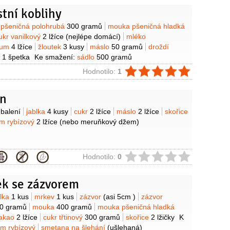
tní koblihy
y
pšeničná polohrubá
300 gramů
mouka pšeničná hladká
ukr vanilkový
2 lžíce
(nejlépe domácí)
mléko
rum
4 lžíce
žloutek
3 kusy
máslo
50 gramů
droždí
l
1 špetka
Ke smažení:
sádlo
500 gramů
ie
Hodnotilo:
1
in
y
 balení
jablka
4 kusy
cukr
2 lžíce
máslo
2 lžíce
skořice
m rybízový
2 lžíce
(nebo meruňkový džem)
ie
Hodnotilo:
0
ek se zázvorem
y
blka
1 kus
mrkev
1 kus
zázvor
(asi 5cm )
zázvor
0 gramů
mouka
400 gramů
mouka pšeničná hladká
akao
2 lžíce
cukr třtinový
300 gramů
skořice
2 lžičky
K
m rybízový
smetana na šlehání
(ušlehaná)