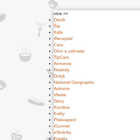
více >>
Deník
Šíp
Kafe
iReceptář
Cars
Dům a zahrada
TipCars
Annonce
Realcity
Dotyk
National Geographic
Automix
Vlasta
Story
Kondice
Květy
Překvapení
iGurmet
eStránky
Kreativ